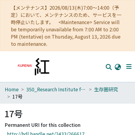
【メンテナンス】2026/08/13(木)7:00～14:00（予
定）において、メンテナンスのため、サービスを一
時停止いたします。 <Maintenance> Service will
be temporarily unavailable from 7:00 AM to 2:00
PM (tentative) on Thursday, August 13, 2026 due
to maintenance.
Home
350_Research Institute for Sustainable Humanosphere
生存圏研究
Home
17号
Communities
17号
Browse
Permanent URI for this collection
Download Ranking
http://hdl.handle.net/2433/266617