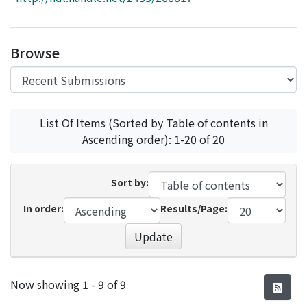
Access Statistics
Library Network
Browse
List Of Items (Sorted by Table of contents in
Ascending order): 1-20 of 20
Sort by:
In order:
Results/Page:
Update
Recent Submissions
Now showing
1 - 9 of 9