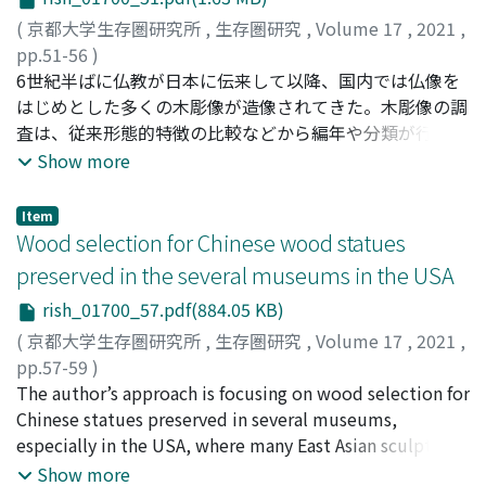
学や研究機関、自動車メーカーなど22の機関が協力して実
施した。東京モーターショー2019では、CNFを使用した
(
京都大学生存圏研究所
,
生存圏研究
,
Volume 17
,
2021
,
13個のCNF部品を搭載したコンセプトカーを展示し、国内
pp.51-56
)
外にそのポテンシャルを発信した。その評価結果では、
田鶴, 寿弥子
6世紀半ばに仏教が日本に伝来して以降、国内では仏像を
;
杉山, 淳司
;
Tazuru-Mizuno, Suyako
;
CNFベースの材料を使用することで、自動車部品の軽量化
Sugiyama, Junji
はじめとした多くの木彫像が造像されてきた。木彫像の調
に有利であることが実証できた。
査は、従来形態的特徴の比較などから編年や分類が行われ
てきたが、近年その科学的調査がより注目されてきてい
Show more
る。中でも顕微鏡観察による樹種調査では、基礎的ではあ
るものの、文化財の本質、材料、産地などを知ることにも
Item
つながることから重要視されている。樹種調査では、文化
Wood selection for Chinese wood statues
財の背部や見えない部分などから、わずかとはいえ木片を
preserved in the several museums in the USA
採取する必要があり、そのことが文化財調査の障壁となっ
rish_01700_57.pdf(884.05 KB)
てきたケースも多かった。文化財は、数十年数百年のサイ
クルで適切な修理が行われる必要があり、その修理の機会
(
京都大学生存圏研究所
,
生存圏研究
,
Volume 17
,
2021
,
には、腐れや傷んだ部分を取り去り、新材に交換すること
pp.57-59
)
も多い。このような文化財修理は、樹種識別のために必要
Tazuru-Mizuno, Suyako
The author’s approach is focusing on wood selection for
な剥離片が得やすい絶好の機会ともいえ、文化財修理所と
Chinese statues preserved in several museums,
の共同研究を行うことで、樹種データベースの獲得、樹種
especially in the USA, where many East Asian sculptures
情報のフィードバックが可能となる。また修理における新
are preserved, to get a deeper understanding of the
Show more