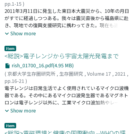
pp.1-15
)
上田, 義勝
2011年3月11日に発生した東日本大震災から、10年の月日
;
杉山, 暁史
;
徳田, 陽明
;
二瓶, 直登
;
谷垣, 実
;
Ueda, Yoshikatsu
がすでに経過しつつある。我々は震災直後から福島県に赴
;
Sugiyama, Akifumi
;
Tokuda, Yomei
;
Nihei, Naoto
き、現地での復興支援研究に携わってきた。現在も連携支
;
Tanigaki, Minoru
;
90362417
;
20598601
;
90314294
援を模索しながら、研究活動、および研究成果を議論する
Show more
シンポジウムを定期的に開催している。特に震災直後に
は、放射性セシウムの除去のため、いち早く微細気泡技術
Item
に着目し、除染実証事業として現地での実証実験を行っ
<総説>電子レンジから宇宙太陽光発電まで
た。また、その後の福島県との新しい共同研究として、観
rish_01700_16.pdf(4.95 MB)
葉植物の延命などの微細気泡技術の農業利用や、長期間に
(
京都大学生存圏研究所
,
生存圏研究
,
Volume 17
,
2021
,
わたる環境放射能のリアルタイムモニタリングなど、10年
pp.16-21
)
を経過しつつある現在でも国際的・学際融合的研究を幅広
楊, 波
電子レンジは日常生活でよく使用されているマイクロ波機
;
Yang, Bo
く続けてきている。本稿では、我々の福島県での研究に関
器である。その中にあるマイクロ波発生器であるマグネト
する成果、および公開シンポジウムについてのこれまでの
ロンは電子レンジ以外に、工業マイクロ波加熱やレーダー
活動をまとめ、今後の連携支援研究にもつながる形とし
など業界にも多く応用されている。今年はマグネトロンが
Show more
て、ここに報告するものである。
発明された100周年で、本文でマグネトロンの新しい応用
マイクロ波無線電力伝送技術及びこの技術に関わる宇宙太
Item
陽光発電構想を解説する。
<総説>電磁環境と健康の国際動向 --WHOの評