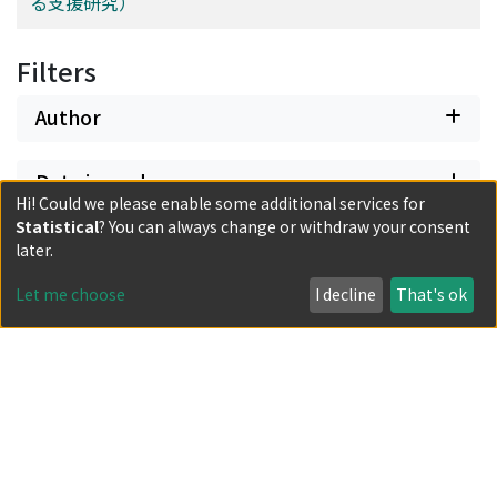
る支援研究）
Filters
Author
Date issued
Hi! Could we please enable some additional services for
Statistical
? You can always change or withdraw your consent
Classification
later.
Let me choose
I decline
That's ok
Document Type
Has files
Powered by DSpace and JAIRO Crawler-List