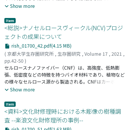
想的な姿を体現するような研究報告例も僅かだが、昨今の
Show more
人工知能技術や次世代シーケンサー技術、またそれらを組
み込んで自動的に生命システムを構築する技術の発達によ
Item
り、そのアプローチは徐々に現実的になりつつある。植物
<総説>ナノセルロースヴィークル(NCV)プロジ
に関する合成生物学研究の中には、有用で希少な植物の機
ェクトの成果について
能を大規模に実用化した例もある。また、医薬品の生産や
rish_01700_42.pdf(4.15 MB)
循環型資源システムの創造を目指すものなどは「生存圏の
科学」との関わりも深い。本稿では、植物の合成生物学の
(
京都大学生存圏研究所
,
生存圏研究
,
Volume 17
,
2021
,
これまでの成果や技術的な課題、および著者や生存圏研究
pp.42-50
)
所における取り組みについて紹介する。
臼杵, 有光
セルロースナノファイバー（CNF）は、高強度、低熱膨
;
Usuki, Arimitsu
張、低密度などの特徴を持つバイオ材料であり、植物など
の様々なセルロース源から製造される。CNFはカーボンニ
ュートラルで再生可能な素材であり、それを樹脂中に分散
Show more
させることにより、樹脂が補強される。その技術を主に利
用することにより2016年10月からナノセルロースヴィー
Item
クル（NCV）プロジェクトを実施した。ここでは自動車の
<資料>文化財修理時における木彫像の樹種調
軽量化により、排出される二酸化炭素（CO₂）の削減につ
査 --楽浪文化財修理所の事例--
ながり、地球温暖化対策への貢献を目的とした。国内の大
rish_01700_51.pdf(1.63 MB)