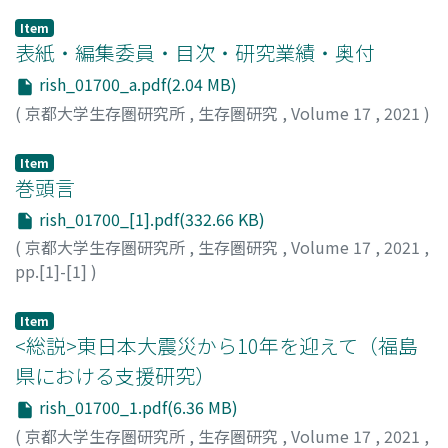
Item
表紙・編集委員・目次・研究業績・奥付
rish_01700_a.pdf(2.04 MB)
(
京都大学生存圏研究所
,
生存圏研究
,
Volume 17
,
2021
)
Item
巻頭言
rish_01700_[1].pdf(332.66 KB)
(
京都大学生存圏研究所
,
生存圏研究
,
Volume 17
,
2021
,
pp.[1]-[1]
)
塩谷, 雅人
Item
<総説>東日本大震災から10年を迎えて（福島
県における支援研究）
rish_01700_1.pdf(6.36 MB)
(
京都大学生存圏研究所
,
生存圏研究
,
Volume 17
,
2021
,