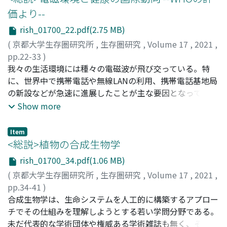
価より--
rish_01700_22.pdf(2.75 MB)
(
京都大学生存圏研究所
,
生存圏研究
,
Volume 17
,
2021
,
pp.22-33
)
宮越, 順二
我々の生活環境には種々の電磁波が飛び交っている。特
;
Miyakoshi, Junji
に、世界中で携帯電話や無線LANの利用、携帯電話基地局
の新設などが急速に進展したことが主な要因となってい
る。さらに近未来社会では、多種多様な電磁環境は、ます
Show more
ます増加の一途をたどるであろう。電磁環境は目に見えな
いこともあり、電磁波の健康への影響について不安を抱い
Item
ている人が多い。ここでは、高周波の電磁環境について世
<総説>植物の合成生物学
界保健機関(WHO)や国際がん研究機関(IARC)をはじめとし
rish_01700_34.pdf(1.06 MB)
た国際機関によるこれまでの人の健康への評価を紹介す
(
京都大学生存圏研究所
,
生存圏研究
,
Volume 17
,
2021
,
る。
pp.34-41
)
草野, 博彰
合成生物学は、生命システムを人工的に構築するアプロー
;
Kusano, Hiroaki
チでその仕組みを理解しようとする若い学問分野である。
未だ代表的な学術団体や権威ある学術雑誌も無く、その理