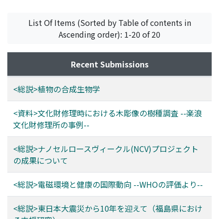
材選択にも、有益な情報を付与できることから、非常に重
historical background of Buddhist sculptures in East
要な機会であるといえる。本研究では、滋賀県大津市に位
Asia. In general, Torreya nucifera, Chamaecyparis
List Of Items (Sorted by Table of contents in
置する楽浪文化財修理所より送付された、木彫像修理中に
obtusa, Cerasus sp., Zelkova serrata were often used for
Ascending order): 1-20 of 20
得られた木片を樹種調査に供した。その識別結果より行っ
Japanese wooden statues. Our research showed
た若干の考察と展望を示したい。
however, that the species selected for wood statues in
China were completely different from those in Japan. Of
Recent Submissions
the 62 Chinese wooden statues preserved in several US
museums, the following wood species were identified
<総説>植物の合成生物学
by microscope: Paulownia sp. (17 statues), Tilia sp. (16
statues), Salix sp. (15 statues), Populus sp. (3 statues),
<資料>文化財修理時における木彫像の樹種調査 --楽浪
Juniperus sp. (3 statues), Santalum album (3statues),
文化財修理所の事例--
others (5 statues). Continued research will be necessary
to understand the cultural exchange and logistics in
<総説>ナノセルロースヴィークル(NCV)プロジェクト
East Asia.
の成果について
<総説>電磁環境と健康の国際動向 --WHOの評価より--
<総説>東日本大震災から10年を迎えて（福島県におけ