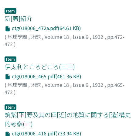
Item
新[著]紹介
ctg018006_472a.pdf(64.61 KB)
(
地球學團
,
地球
,
Volume 18
,
Issue 6
,
1932
,
pp.472-
472
)
Item
伊太利ところどころ(三三)
ctg018006_465.pdf(461.36 KB)
(
地球學團
,
地球
,
Volume 18
,
Issue 6
,
1932
,
pp.465-
472
)
瀧川, 規一
;
Takigawa, K.
Item
筑紫[平]野及其の四[近]の地質に關する[造]構史
的考察(二)
ctg018006_416.pdf(733.94 KB)