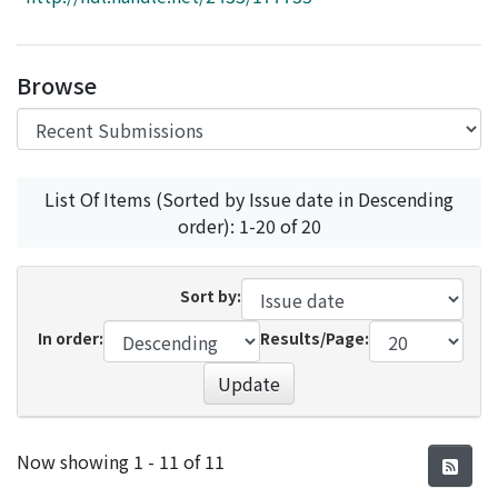
Access Statistics
Library Network
Browse
List Of Items (Sorted by Issue date in Descending
order): 1-20 of 20
Sort by:
In order:
Results/Page:
Update
Recent Submissions
Now showing
1 - 11 of 11