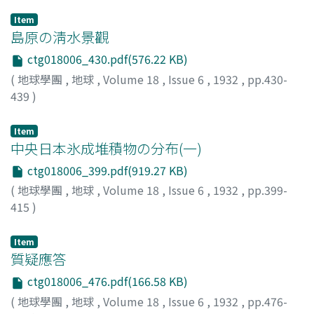
Item
島原の淸水景觀
ctg018006_430.pdf(576.22 KB)
(
地球學團
,
地球
,
Volume 18
,
Issue 6
,
1932
,
pp.430-
439
)
森, 壽美衞
;
Mori, S.
Item
中央日本氷成堆積物の分布(一)
ctg018006_399.pdf(919.27 KB)
(
地球學團
,
地球
,
Volume 18
,
Issue 6
,
1932
,
pp.399-
415
)
小川, [琢]治
;
Ogawa, T.
Item
質疑應答
ctg018006_476.pdf(166.58 KB)
(
地球學團
,
地球
,
Volume 18
,
Issue 6
,
1932
,
pp.476-