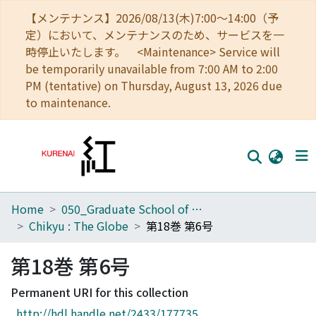
【メンテナンス】2026/08/13(木)7:00～14:00（予
定）において、メンテナンスのため、サービスを一
時停止いたします。 <Maintenance> Service will
be temporarily unavailable from 7:00 AM to 2:00
PM (tentative) on Thursday, August 13, 2026 due
to maintenance.
Home
050_Graduate School of Science
Home
Chikyu : The Globe
第18巻 第6号
Communities
第18巻 第6号
Browse
Permanent URI for this collection
Download Ranking
http://hdl.handle.net/2433/177735