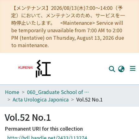
【メンテナンス】2026/08/13(木)7:00～14:00（予
定）において、メンテナンスのため、サービスを一
時停止いたします。 <Maintenance> Service will
be temporarily unavailable from 7:00 AM to 2:00
PM (tentative) on Thursday, August 13, 2026 due
to maintenance.
Home
060_Graduate School of Medicine
Home
Acta Urologica Japonica
Vol.52 No.1
Communities
Vol.52 No.1
Browse
Permanent URI for this collection
Download Ranking
http://hdl.handle.net/2433/113274