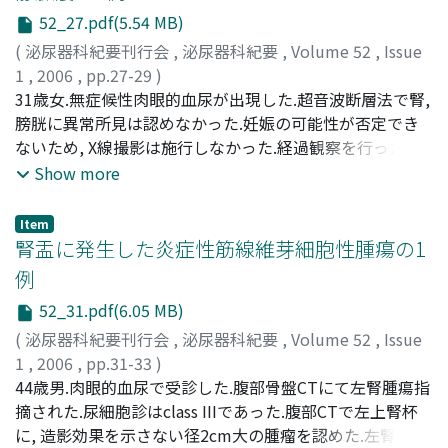
は認めなかった.左腎腫瘍, 左腎盂腫瘍の診断で, 左腎尿管
52_27.pdf(5.54 MB)
摘除術を施行した.術後9ヵ月を経過した現在, 局所, 膀胱内
再発は認めていない
(
泌尿器科紀要刊行会
,
泌尿器科紀要
,
Volume 52
,
Issue
1
,
2006
,
pp.27-29
)
安倍, 弘和
31歳女.無症候性肉眼的血尿が出現した.超音波断層法で腎,
;
西田, 剛
;
瀬川, 直樹
;
勝岡, 洋治
;
Abe, Hirokazu
;
Nishida, Takeshi
膀胱に異常所見は認めなかった.妊娠の可能性が否定でき
;
Segawa, Naoki
;
Katsuoka, Yoji
ないため, X線撮影は施行しなかった.経過観察を行ったが,
左腰背部の仙痛発作が出現し, 妊娠の可能性が否定された
Show more
ため, IVPを施行した.左腎盂の描出が悪く, カラードプラ法
で腎下極はモザイクパターンの血流信号を示し, 左腎動静
Item
脈瘻と診断した.腎静脈内にパルスドプラで動脈波形を検
腎盂に発生した炎症性筋線維芽細胞性腫瘍の1
出した.選択的左腎動脈造影を施行し, 続いて支配動脈へマ
例
イクロカテーテルを挿入した.プラチナコイル3個を用い,
52_31.pdf(6.05 MB)
選択的動脈塞栓術を施行した.塞栓術後より血尿は消失し,
発熱, 腰痛, 高血圧といった合併症は認めず, 退院した.1年2
(
泌尿器科紀要刊行会
,
泌尿器科紀要
,
Volume 52
,
Issue
ヵ月を経過した現在も血尿は認めず, 超音波検査にて経過
1
,
2006
,
pp.31-33
)
観察を行っているが再発の兆候は認めない
吉田, 宗一郎
44歳男.肉眼的血尿で受診した.腹部骨盤CTにて左腎腫瘍指
;
渡邉, 徹
;
吉永, 敦史
;
大野, 玲奈
;
石井, 信行
;
寺尾, 俊哉
摘された.尿細胞診はclass IIIであった.腹部CTで左上腎杯
;
林, 哲夫
;
山田, 拓己
;
Yoshida, Soichiro
;
Watanabe, Toru
に, 造影効果を示さない径2cm大の腫瘤を認めた.左腎臓は
;
Yoshinaga, Atsushi
;
Ohno, Rena
;
Ishii,