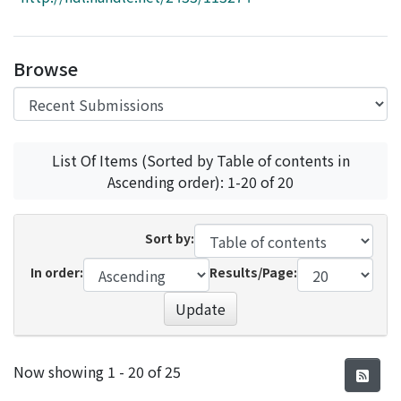
Access Statistics
Library Network
Browse
List Of Items (Sorted by Table of contents in
Ascending order): 1-20 of 20
Sort by:
In order:
Results/Page:
Update
Recent Submissions
Now showing
1 - 20 of 25