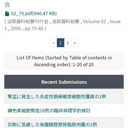
会
52_75.pdf(940.47 KB)
(
泌尿器科紀要刊行会
,
泌尿器科紀要
,
Volume 52
,
Issue
1
,
2006
,
pp.75-80
)
(current)
«
1
2
»
List Of Items (Sorted by Table of contents in
Ascending order): 1-20 of 20
Recent Submissions
腎盂に発生した炎症性筋線維芽細胞性腫瘍の1例
嫌色素細胞腎癌16例の臨床病理学的検討
診断に苦慮した後腹膜腔原発脂肪肉腫の1例