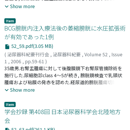
ム配合剤を2年間受けていたため, これを中止とした
Yoshimura, Kazuhiro
施行した.131I-MIBGシンチグラフィーを施行し, 膀胱
;
Okuyama, Akihiko
;
Takakuwa,
Show more
Tetsuya
paragangliomaと診断した.カルデナリン, テノーミンで血
;
Aozasa, Katsuyuki
;
Nakata, Yuki
;
Okumoto,
Yasushi
圧をコントロールした後, 膀胱腫瘍摘出術を施行した.骨盤
;
Hiraoka, Hisatoyo
;
40244933
Item
内リンパ節の腫大は認めなかった.病理組織学的により膀
BCG膀胱内注入療法後の萎縮膀胱に水圧拡張術
胱paragangliomaと診断した.術後, 排尿後発作は消失した.
が有効であった1例
内分泌学的検査にて血中, 尿中カテコラミンは正常範囲と
52_59.pdf(3.05 MB)
なった.術後4ヵ月経過したが, 再発は認めていない
(
泌尿器科紀要刊行会
,
泌尿器科紀要
,
Volume 52
,
Issue
1
,
2006
,
pp.59-61
)
澤田, 篤郎
35歳男.右腎盂腫瘍に対して後腹膜鏡下右腎尿管摘除術を
;
八木橋, 祐亮
;
河瀬, 紀夫
;
福澤, 重樹
;
Sawada,
Atsuro
施行した.尿細胞診class 4～5が続き, 膀胱鏡検査で乳頭状
;
Yagihashi, Yuusuke
;
Kawase, Norio
;
Fukuzawa,
Shigeki
腫瘍および粘膜の発赤を認めた.経尿道的膀胱腫瘍切除術
の病理組織結果はTCC, G2, pTisおよびpT2aであった.上皮
Show more
内癌に対する治療としてBCG膀胱内注入療法を施行した.3
回目より排尿時痛・頻尿を訴えたが, 抗コリン剤, 非ステロ
Item
イド抗炎症薬を併用し6回まで行った.膀胱内注入療法終了
学会抄録 第408回 日本泌尿器科学会北陸地方
後も排尿時痛・頻尿は増悪し排尿頻度は1時間に1回まで増
会
加, 1回排尿量は30～50mlまで減少した.BCG膀注に伴う萎
52_63.pdf(261.1 KB)