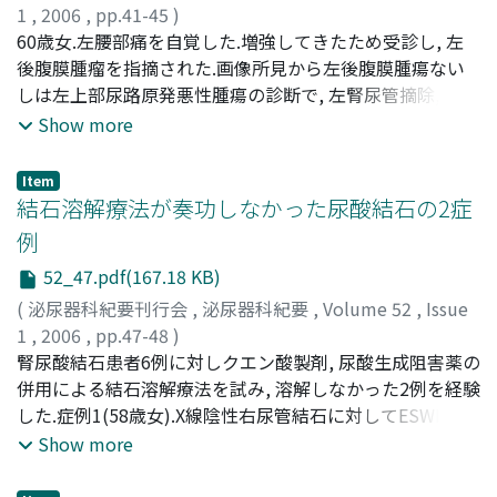
1
,
2006
,
pp.41-45
)
ス後と3コース後では, 腫瘍の大きさはほとんど変化なく
城武, 卓
60歳女.左腰部痛を自覚した.増強してきたため受診し, 左
;
住友, 誠
;
朝隈, 純一
;
浅野, 友彦
;
愛甲, 聡
;
早川, 正
SDであった.放射線外照射とテガフール・ウラシルを開始
道
後腹膜腫瘤を指摘された.画像所見から左後腹膜腫瘍ない
;
Shirotake, Suguru
;
Sumitomo, Makoto
;
Asakuma,
した.他臓器転移はなく退院し, 6ヵ月経過したが画像上残
Jyunichi
しは左上部尿路原発悪性腫瘍の診断で, 左腎尿管摘除, 下行
;
Asano, Tomohiko
;
Aiko, Satoshi
;
Hayakawa,
存腫瘍の増大を認めず, 腫瘍マーカーの上昇も認めていな
Masamichi
結腸間膜および左腸腰筋合併切除術を施行した.病理組織
Show more
い
学的に平滑筋肉腫と診断した.術後経過は良好であった.胸
部CTにてS2, S5領域に結節を複数認め, 遠隔転移の可能性
Item
を否定できなかった.上腹部痛で緊急入院となった.腹腔内
結石溶解療法が奏功しなかった尿酸結石の2症
再発および局所再発と診断した.CYVADIC療を施行した.3コ
例
ース目施行後は腫瘤径に変化が認められず, その1ヵ月後に
52_47.pdf(167.18 KB)
は右下腹部腫瘤の増大および左臀部および大腿の知覚異常
が出現し, 両肺の多発腫瘤にも増大傾向を認めた.腹腔内再
(
泌尿器科紀要刊行会
,
泌尿器科紀要
,
Volume 52
,
Issue
発腫瘍摘出術および外科的イレウス解除術を施行した.術
1
,
2006
,
pp.47-48
)
後経過は良好で, 食事摂取可能となり, 追加補助化学療法を
船橋, 亮
腎尿酸結石患者6例に対しクエン酸製剤, 尿酸生成阻害薬の
;
山田, 哲夫
;
村山, 鐵郎
;
Funahashi, Makoto
;
行った.その後, 全身状態不良となり死亡した
Yamada, Tetsuo
併用による結石溶解療法を試み, 溶解しなかった2例を経験
;
Murayama, Tetsuo
した.症例1(58歳女).X線陰性右尿管結石に対してESWLを施
行し, 成分分析の結果尿酸98%以上と診断され, その後も
Show more
尿酸結石の自排を繰り返した.超音波検査, IVPで両腎に径
10mm以下のX線陰性結石を多数認めた.尿酸結石の診断で