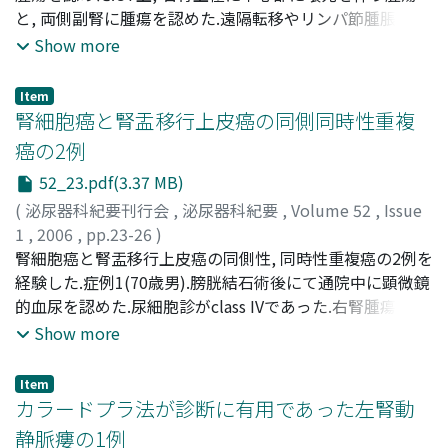
Tomoda, Takeshi
と, 両側副腎に腫瘍を認めた.遠隔転移やリンパ節腫脹, 下
;
Yoshida, Minoru
;
Takase, Kazunori
;
Kishi, Hirokazu
大静脈腫瘍塞栓は認めていない.右腎細胞癌の診断で, 右根
;
Noguchi, Sumio
Show more
治的腎摘除術および両側副腎摘除術を施行した.初めに左
副腎摘出を行った後, 右根治的腎摘出術を行った.途中, 右
Item
副腎処理中に副腎組織が一部残存したが, 明らかに正常組
腎細胞癌と腎盂移行上皮癌の同側同時性重複
織と思われ, 術後副腎クリーゼ, ホルモン補充療法を考慮し
癌の2例
て一部副腎組織を残した.病理組織学所見では右腎細胞癌,
52_23.pdf(3.37 MB)
両側副腎転移であった.術直後よりホルモン補充療法を行
った.副腎クリーゼなどの術後合併症は起きずに順調に経
(
泌尿器科紀要刊行会
,
泌尿器科紀要
,
Volume 52
,
Issue
過した.術後6ヵ月目に多発小結節の肺転移を認めたため,
1
,
2006
,
pp.23-26
)
インターフェロンの投与を行った.術後15ヵ月現在, 局所再
林, 哲也
腎細胞癌と腎盂移行上皮癌の同側性, 同時性重複癌の2例を
;
阿部, 豊文
;
中山, 治郎
;
岸川, 英史
;
関井, 謙一郎
;
発や肺転移巣の増大・増加傾向なく生存している
吉岡, 俊昭
経験した.症例1(70歳男).膀胱結石術後にて通院中に顕微鏡
;
板谷, 宏彬
;
Hayashi, Tetsuya
;
Abe, Toyofumi
;
Nakayama, Jiro
的血尿を認めた.尿細胞診がclass IVであった.右腎腫瘍, 右
;
Kishikawa, Hidefumi
;
Sekii, Kennichiro
;
Yoshioka, Toshiaki
腎盂腫瘍の診断で, 右腎尿管摘除術を施行した.術後4年4ヵ
;
Itatani, Hiroaki
Show more
月を経過した現在, 局所, 膀胱内再発は認めていない.症例
2(54歳男).検診での腹部エコーで左腎外側に径2cm, 左腎
Item
盂に径4cmの腫瘤を認めた.逆行性腎盂造影においては左
カラードプラ法が診断に有用であった左腎動
腎盂に不整な陰影欠損を認めた.画像所見上, 他臓器に腫瘍
静脈瘻の1例