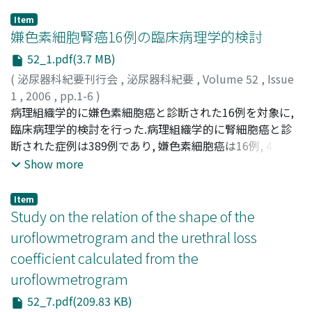
Item
嫌色素細胞腎癌16例の臨床病理学的検討
52_1.pdf(3.7 MB)
(
泌尿器科紀要刊行会
,
泌尿器科紀要
,
Volume 52
,
Issue
1
,
2006
,
pp.1-6
)
中井川, 昇
病理組織学的に嫌色素細胞癌と診断された16例を対象に,
;
矢尾, 正祐
;
近藤, 慶一
;
岸田, 健
;
野口, 和美
;
窪
田, 吉信
臨床病理学的検討を行った.病理組織学的に腎細胞癌と診
;
長嶋, 洋治
;
河野, 尚美
;
稲山, 嘉明
;
野沢, 昭典
;
Nakaigawa, Noboru
断された症例は389例であり, 嫌色素細胞癌は16例, 4.1%
;
Yao, Masahiro
;
Kondo, Kei-ichi
;
Kishida, Takeshi
であった.病理組織学的に嫌色素細胞癌単一型を示した14
;
Noguchi, Kazumi
;
Kubota, Yoshinobu
;
Show more
Nagashima, Yoji
例のうち, 無症状で超音波, CTスキャンなど画像検査で発
;
Kawano, Naimi
;
Inayama, Yoshiaki
;
Nozawa, Akinori
見された偶然例が10例を占めた.有症状例は4例で, 肉眼的
Item
血尿3例, 腹部腫瘤1例であった.年齢分布は16～74歳であ
Study on the relation of the shape of the
った.14例は嫌色素細胞腎癌単一像, 1例が肉腫様癌との混
uroflowmetrogram and the urethral loss
合型, 1例がBellini管癌との混合型であった.嫌色素細胞腎
coefficient calculated from the
癌単一型14例の予後は良好であったが, 肉腫様癌, Bellini
uroflowmetrogram
管癌との混合型の2例は予後不良であった.造影CT, 血管造
影では全例がhypovascular tumorの所見であった.予後不
52_7.pdf(209.83 KB)