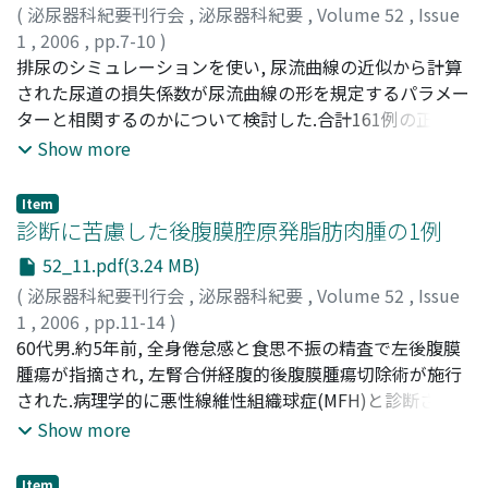
良の2例では術前診断時にCRP, IAPの上昇を認めた
(
泌尿器科紀要刊行会
,
泌尿器科紀要
,
Volume 52
,
Issue
1
,
2006
,
pp.7-10
)
Nishimoto, Ken-ichi
排尿のシミュレーションを使い, 尿流曲線の近似から計算
;
Tashiro, Koichiro
;
Yoshida,
Naomasa
された尿道の損失係数が尿流曲線の形を規定するパラメー
;
Harimoto, Koji
;
Nishikawa, Keiichiro
;
Tanaka,
Tomoaki
ターと相関するのかについて検討した.合計161例の正常異
;
Nakatani, Tatsuya
;
Yasuda, Kosaku
;
西本, 憲一
;
田代, 孝一郎
常尿流曲線を使用した結果, 1)最大尿流率(Qmax)とflow
;
吉田, 直正
;
張本, 幸司
;
西川, 慶一郎
;
田中, 智
Show more
章
timeの比Qmax/Tは尿道の損失係数(LC)と強い相関を認め
;
仲谷, 達也
;
安田, 耕作
た. 2)Qmax/Tは尿流曲線の縦横比であるが, 排尿中の平均
Item
的な流量の加速の度合いを示していた. 3)尿流曲線の形か
診断に苦慮した後腹膜腔原発脂肪肉腫の1例
ら尿道の損失係数が推定でき, Qmax/TはQmaxに比較して
52_11.pdf(3.24 MB)
排尿量の影響が少なかった. 4)Qmax/Tは排尿量に依存す
(
泌尿器科紀要刊行会
,
泌尿器科紀要
,
Volume 52
,
Issue
る程度が小さく排尿量の異なる症例を比較するのに適当で
1
,
2006
,
pp.11-14
)
ある
西澤, 恒二
60代男.約5年前, 全身倦怠感と食思不振の精査で左後腹膜
;
寒野, 徹
;
高橋, 毅
;
西山, 博之
;
伊藤, 明宏
;
伊藤,
哲之
腫瘍が指摘され, 左腎合併経腹的後腹膜腫瘍切除術が施行
;
山本, 新吾
;
賀本, 敏行
;
小川, 修
;
小谷, 泰一
;
足立, 友
香里
された.病理学的に悪性線維性組織球症(MFH)と診断され
;
桜井, 孝規
;
真鍋, 俊明
;
Nishizawa, Koji
;
Kanno,
Toru
た.術後4年目に左下肺に腫瘤を認め, 肺部分切除術を施行
;
Takahashi, Takeshi
;
Nishiyama, Hiroyuki
;
Ito,
Show more
Akihiro
した.病理学的にMFHの肺転移と診断された.術後外来経過
;
Ito, Noriyuki
;
Yamamoto, Shingo
;
Kamoto,
Toshiyuki
観察中に腹部CTで左後腹膜腔に腫瘤を認め, 精査加療目的
;
Ogawa, Osamu
;
Kotani, Hirokazu
;
Adachi,
Item