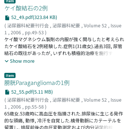
Item
結石溶解療法を試みた.48ヵ月経過しても腎結石の残存が
ケイ酸結石の2例
確認した.溶解療法後も尿のアルカリ化は得られなかった.
52_49.pdf(323.84 KB)
症例2(50歳男).尿管結石に対して尿管切石術を施行され,
(
泌尿器科紀要刊行会
,
泌尿器科紀要
,
Volume 52
,
Issue
成分分析で尿酸98%と診断された.IVPにて左腎に径
1
,
2006
,
pp.49-53
)
25×10mmのX線陰性結石を認めたため, 尿酸結石の診断
川上, 憲裕
ケイ酸マグネシウム製剤の内服が強く関与したと考えられ
;
山口, 聡
;
奥山, 光彦
;
加藤, 祐司
;
高下, 紀子
;
で結石溶解療法を試みた.17ヵ月後, 腎結石はやや縮小した
Kawakami, Norihiro
たケイ酸結石を2例経験した.症例1(31歳女).過去3回, 尿管
;
Yamaguti, Satoshi
;
Okuyama,
ものの徐々に石灰化傾向を認めた.ESWLを施行し, 成分分
Mitsuhiko
結石の既往があったが, いずれも積極的治療を施行する前
;
Katoh, Yuji
;
Takashita, Noriko
析で蓚酸カルシウム95%, リン酸カルシウム5%との結果を
に自然排出した.右側腹部の鈍痛を自覚していたが, 徐々に
Show more
得た
強い右腰背部痛に変化してきたため, 尿路結石の再発を考
えて受診した.右尿管結石の診断で経過観察を行った.赤外
Item
線分光分析により, 成分はケイ酸と考えた.メタケイ酸アル
膀胱Paragangliomaの1例
ミン酸マグネシウム製剤およびケイ酸マグネシウム配合剤
52_55.pdf(5.11 MB)
の長期投与を受けていたことが判明し, 他の消化性潰瘍治
(
泌尿器科紀要刊行会
,
泌尿器科紀要
,
Volume 52
,
Issue
療薬に変更された.症例2(71歳男).無症候性肉眼的血尿が出
1
,
2006
,
pp.55-58
)
現した.腹部CTにて右下部尿管に一致して結石が疑われる
波多野, 浩士
65歳女.53歳時に高血圧を指摘された.排尿後に生じる発作
;
市丸, 直嗣
;
高尾, 徹也
;
吉村, 一宏
;
奥山, 明彦
;
高吸収域を認めた.赤外線分光分析では, 成分は少量のシュ
高桑, 徹也
的な頭痛, 動悸, 冷汗を自覚した.橈骨動脈にカテーテルを
;
青笹, 克之
;
中田, 悠紀
;
奥本, 泰士
;
平岡, 久豊
;
ウ酸カルシウムを含むケイ酸であった.ケイ酸マグネシウ
Hatano, Koji
留置し, 排尿前後の血圧変動測定および内分泌学的検査を
;
Ichimaru, Naotsugu
;
Takao, Tetsuya
;