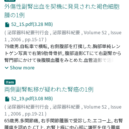
Yukari
で入院となった.画像検査よりMFHの局所再発と診断し, 経
;
Sakurai, Takaki
;
Manabe, Toshiaki
;
90260611
;
外傷性副腎出血を契機に発見された褐色細胞
20330582
胸腹式到達法にて再発腫瘍に対して切除術を施行した.病
腫の1例
理組織所見により高分化型硬化性脂肪肉腫と診断した.術
52_15.pdf(3.28 MB)
後, 膵液漏を認めたが, 保存的治療にて1ヵ月後に治癒した.
組織学的には切除断端陽性であったが, 脂肪肉腫には高い
(
泌尿器科紀要刊行会
,
泌尿器科紀要
,
Volume 52
,
Issue
奏功率を示す化学療法・放射線療法がないため, 術後補助
1
,
2006
,
pp.15-17
)
療法は施行しなかった.現在術後9ヵ月が経過し, 明らかな
佐野, 太
79歳男.自転車で横転, 右側腹部を打撲した.胸部単純レン
;
藤川, 直也
;
平井, 耕太郎
;
植木, 貞一郎
;
北見, 一夫
;
再発は認めていない
Sano, Futoshi
トゲン写真で右第9肋骨骨折, 腹部造影CTにて右副腎から
;
Fujikawa, Naoya
;
Hirai, Kotaro
;
Ueki,
Teiichiro
腎門部にかけて後腹膜血腫をみとめた.血管造影で活動性
;
Kitami, Kazuo
出血は認めなかった.塞栓術などは施行せずに保存的治療
Show more
の方針とした.CTで血腫の拡大のないことを確認し一時退
院となった.後日, 血中カテコラミン値より褐色細胞腫の可
Item
能性が示唆された.CT上, 血腫の吸収とともに腫瘍の存在が
両側副腎転移が疑われた腎癌の1例
明確となった.131I-MIBGシンチグラフィーで高度集積を認
52_19.pdf(3.08 MB)
めたことから褐色細胞腫と診断した.αブロッカー先行投与
(
泌尿器科紀要刊行会
,
泌尿器科紀要
,
Volume 52
,
Issue
の後, 開放手術にて右副腎摘除術を施行した.組織学的に褐
1
,
2006
,
pp.19-21
)
色細胞腫が証明された.明らかな悪性所見は認めなかった.
塩井, 康一
65歳男.多関節痛, 右手関節腫脹で受診した.エコー上, 右腎
;
村岡, 研太郎
;
友田, 岳志
;
吉田, 実
;
高瀬, 和紀
;
術後経過は良好でカテコラミン値も正常化し外来フォロー
岸, 洋一
腫瘍を認めた.CT上, 右腎上極に中心部に壊死を伴う腫瘍
;
野口, 純男
;
Shioi, Koichi
;
Muraoka, Kentarou
;
アップ中である