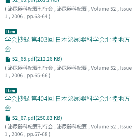
縮膀胱と診断しisoniazid, rifampicinおよびprednisolone
を投与した.排尿時痛は軽減したが頻尿は軽快せず, 膀胱容
(
泌尿器科紀要刊行会
,
泌尿器科紀要
,
Volume 52
,
Issue
量の増大を目的に水圧拡張術を施行した.排尿時痛は消失
1
,
2006
,
pp.63-64
)
し排尿頻度は3時間に1回, 1回排尿量は100～200mlと症状
の改善を認めた
Item
学会抄録 第403回 日本泌尿器科学会北陸地方
会
52_65.pdf(212.26 KB)
(
泌尿器科紀要刊行会
,
泌尿器科紀要
,
Volume 52
,
Issue
1
,
2006
,
pp.65-66
)
Item
学会抄録 第404回 日本泌尿器科学会北陸地方
会
52_67.pdf(250.83 KB)
(
泌尿器科紀要刊行会
,
泌尿器科紀要
,
Volume 52
,
Issue
1
,
2006
,
pp.67-68
)