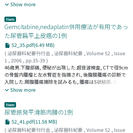
Nobuyuki
中等度水腎症を呈し, 実質は菲薄化していた.腹部MRIにて
;
Terao, Toshiya
;
Hayashi, Tetsuo
;
Yamada,
Show more
Takumi
左上腎杯内にT1強調, T2強調ともに軽度高信号を示す腫瘍
を認めた.さらに, 左腎盂内容物は, T2強調にて水より軽度
Item
低信号であるため, 出血が示唆された.左腎盂腫瘍と診断し
Gemcitabine,nedaplatin併用療法が有用であっ
た.また, 左腎盂病変からの出血により貧血が進行するため,
た尿管扁平上皮癌の1例
左腎尿管全摘除術を施行した.病理組織学的所見により左
52_35.pdf(6.49 MB)
腎盂に発生した炎症性筋線維芽細胞性腫瘍と診断した.術
後5ヵ月経た現在, 局所再発および遠隔転移を認めていない
(
泌尿器科紀要刊行会
,
泌尿器科紀要
,
Volume 52
,
Issue
1
,
2006
,
pp.35-39
)
梅本, 晋
46歳男.下腹部痛, 便秘が出現した.超音波検査, CTで径9cm
;
三好, 康秀
;
横溝, 由美子
;
杉浦, 晋平
;
槙山, 和秀
;
中井川, 昇
の骨盤内腫瘤と左水腎症を指摘され, 後腹膜腫瘍の診断で
;
小川, 毅彦
;
上村, 博司
;
矢尾, 正祐
;
窪田, 吉信
;
Umemoto, Susumu
入院した.開腹腫瘍摘除を試みるも, 腫瘍はS状結腸, 総腸骨
;
Miyoshi, Yasuhide
;
Yokomizo,
Yumiko
動静脈, 仙骨に強固に癒着しており剥離不可能であった.病
;
Sugiura, Shinpei
;
Makiyama, Kazuhide
;
Show more
Nakaigawa, Noboru
理組織結果は, 腹水はclass II, 腫瘍組織は低分化型扁平上
;
Ogawa, Takehiko
;
Uemura, Hiroji
;
Yao, Masahiro
皮癌であった.病期分類stage IVの原発性左尿管扁平上皮癌
;
Kubota, Yoshinobu
Item
と診断した.進行性尿路移行上皮癌に準じたMEC療法を選
尿管原発平滑筋肉腫の1例
択したが効果はSDと不良であった.組織培養法抗癌剤感受
52_41.pdf(11.58 MB)
性試験の結果をもとに, gemcitabine, nedaplatinを用いた
(
泌尿器科紀要刊行会
,
泌尿器科紀要
,
Volume 52
,
Issue
併用化学療法(GN)を施行し, PRであった.しかし, GN 2コー