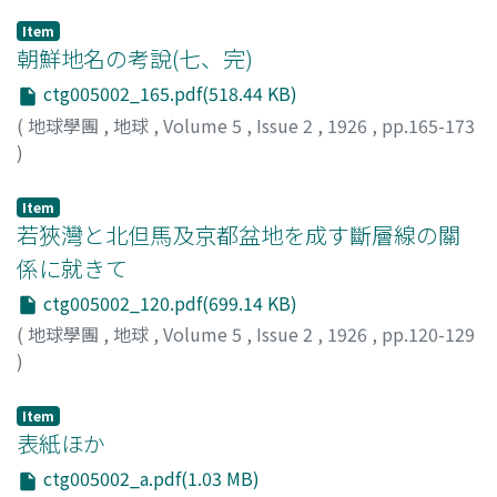
Item
朝鮮地名の考說(七、完)
ctg005002_165.pdf(518.44 KB)
(
地球學團
,
地球
,
Volume 5
,
Issue 2
,
1926
,
pp.165-173
)
中村, 新太郞
;
Nakamura, S.
Item
若狹灣と北但馬及京都盆地を成す斷層線の關
係に就きて
ctg005002_120.pdf(699.14 KB)
(
地球學團
,
地球
,
Volume 5
,
Issue 2
,
1926
,
pp.120-129
)
船越, 素一
;
Funakoshi, M.
Item
表紙ほか
ctg005002_a.pdf(1.03 MB)