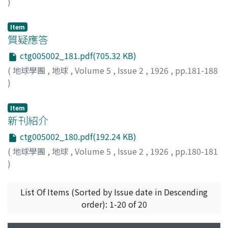
)
Item
質疑應答
ctg005002_181.pdf(705.32 KB)
(
地球學團
,
地球
,
Volume 5
,
Issue 2
,
1926
,
pp.181-188
)
Item
新刊紹介
ctg005002_180.pdf(192.24 KB)
(
地球學團
,
地球
,
Volume 5
,
Issue 2
,
1926
,
pp.180-181
)
List Of Items (Sorted by Issue date in Descending
order): 1-20 of 20