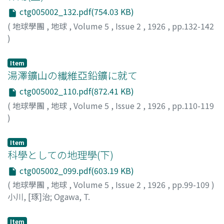
ctg005002_132.pdf(754.03 KB)
(
地球學團
,
地球
,
Volume 5
,
Issue 2
,
1926
,
pp.132-142
)
タンマン
;
パペ
;
Tamman
;
Pape
Item
湯澤鑛山の纎維亞鉛鑛に就て
ctg005002_110.pdf(872.41 KB)
(
地球學團
,
地球
,
Volume 5
,
Issue 2
,
1926
,
pp.110-119
)
木下, 龜城
;
川井, 景吉
;
Kinoshita, K.
;
Kawai, K.
Item
科學としての地理學(下)
ctg005002_099.pdf(603.19 KB)
(
地球學團
,
地球
,
Volume 5
,
Issue 2
,
1926
,
pp.99-109
)
小川, [琢]治
;
Ogawa, T.
Item