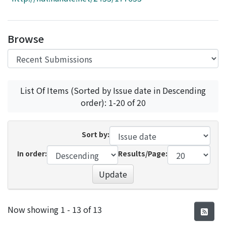
Access Statistics
Library Network
Browse
List Of Items (Sorted by Issue date in Descending
order): 1-20 of 20
Sort by:
In order:
Results/Page:
Update
Recent Submissions
Now showing
1 - 13 of 13