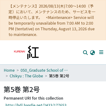
【メンテナンス】2026/08/13(木)7:00～14:00（予
定）において、メンテナンスのため、サービスを一
時停止いたします。 <Maintenance> Service will
be temporarily unavailable from 7:00 AM to 2:00
PM (tentative) on Thursday, August 13, 2026 due
to maintenance.
Home
050_Graduate School of Science
Home
Chikyu : The Globe
第5巻 第2号
Communities
第5巻 第2号
Browse
Permanent URI for this collection
Download Ranking
http://hdl.handle.net/2433/177653