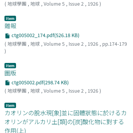
(
地球學團
,
地球
,
Volume 5
,
Issue 2
,
1926
)
Item
雜報
ctg005002_174.pdf(526.18 KB)
(
地球學團
,
地球
,
Volume 5
,
Issue 2
,
1926
,
pp.174-179
)
Item
圖版
ctg005002.pdf(298.74 KB)
(
地球學團
,
地球
,
Volume 5
,
Issue 2
,
1926
)
Item
カオリンの脫水現[象]並に固體狀態に於けるカ
オリンがアルカリ土[類]の[炭]酸化物に對する
作用(上)