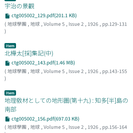
宇治の景觀
ctg005002_129.pdf(201.1 KB)
(
地球學團
,
地球
,
Volume 5
,
Issue 2
,
1926
,
pp.129-131
)
上治, 寅次郞
;
Ueji, T.
Item
北樺太[採]集記(中)
ctg005002_143.pdf(1.46 MB)
(
地球學團
,
地球
,
Volume 5
,
Issue 2
,
1926
,
pp.143-155
)
玉貫, 光一
;
Tamanuki, K.
Item
地理敎材としての地形圖(第十九) : 知多[半]島の
南部
ctg005002_156.pdf(697.03 KB)
(
地球學團
,
地球
,
Volume 5
,
Issue 2
,
1926
,
pp.156-164