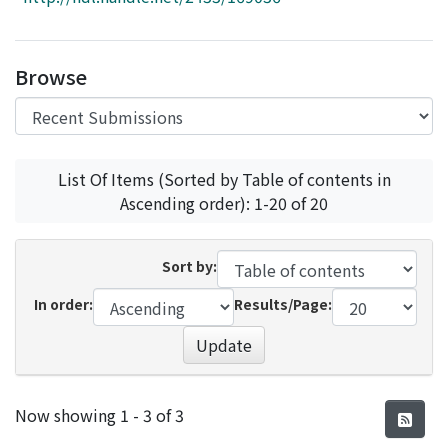
Access Statistics
Library Network
Browse
List Of Items (Sorted by Table of contents in
Ascending order): 1-20 of 20
Sort by:
In order:
Results/Page:
Update
Recent Submissions
Now showing
1 - 3 of 3