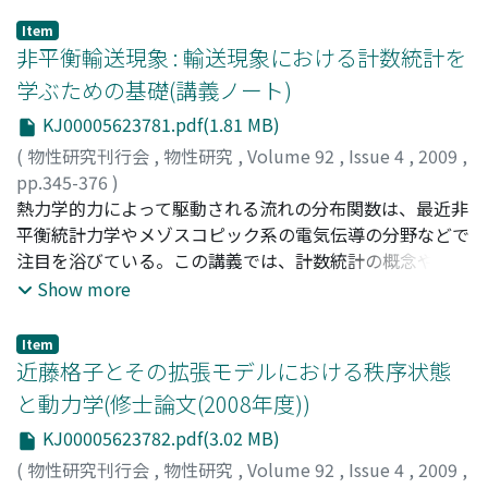
Item
非平衡輸送現象 : 輸送現象における計数統計を
学ぶための基礎(講義ノート)
KJ00005623781.pdf(1.81 MB)
(
物性研究刊行会
,
物性研究
,
Volume 92
,
Issue 4
,
2009
,
pp.345-376
)
齊藤, 圭司
熱力学的力によって駆動される流れの分布関数は、最近非
;
Saito, Keiji
;
サイトウ, ケイジ
平衡統計力学やメゾスコピック系の電気伝導の分野などで
注目を浴びている。この講義では、計数統計の概念やキュ
ムラント生成汎関数を導出する計算手法、またその周辺の
Show more
話題をかいつまんで説明を行っていく。それぞれの技術に
おける完璧な証明を与えて納得する方法ではなく、いくつ
Item
かの例を挙げながら一般的な証明にたどりつけるような方
近藤格子とその拡張モデルにおける秩序状態
法をとり説明を行っていく。中心になる話題は古典系及び
と動力学(修士論文(2008年度))
量子系におけるメゾスコピック系の電気伝導である。
KJ00005623782.pdf(3.02 MB)
(
物性研究刊行会
,
物性研究
,
Volume 92
,
Issue 4
,
2009
,