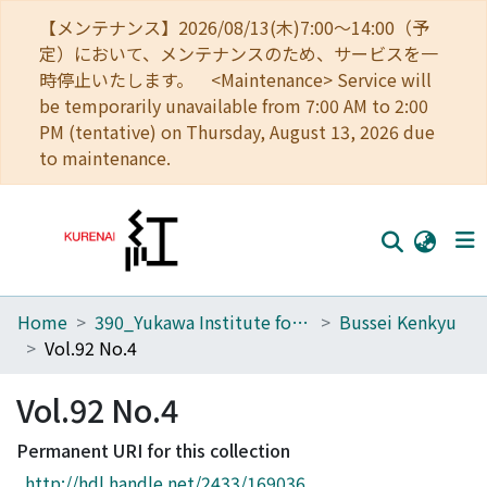
【メンテナンス】2026/08/13(木)7:00～14:00（予
定）において、メンテナンスのため、サービスを一
時停止いたします。 <Maintenance> Service will
be temporarily unavailable from 7:00 AM to 2:00
PM (tentative) on Thursday, August 13, 2026 due
to maintenance.
Home
390_Yukawa Institute for Theoretical Physics
Bussei Kenkyu
Home
Vol.92 No.4
Communities
Vol.92 No.4
Browse
Permanent URI for this collection
Download Ranking
http://hdl.handle.net/2433/169036