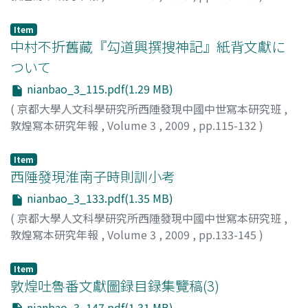
余, 欣
;
Yu, Xin
Item
中村不折舊藏『勾道興撰搜神記』紙背文獻に
ついて
nianbao_3_115.pdf(1.29 MB)
(
京都大學人文科學研究所西陲發現中國中世寫本研究班
,
敦煌寫本研究年報
,
Volume 3
,
2009
,
pp.115-132
)
玄, 幸子
;
Gen, Yukiko
;
ゲン, ユキコ
Item
西陲發現淮南子時則訓小考
nianbao_3_133.pdf(1.35 MB)
(
京都大學人文科學研究所西陲發現中國中世寫本研究班
,
敦煌寫本研究年報
,
Volume 3
,
2009
,
pp.133-145
)
藤井, 律之
;
Fujii, Noriyuki
;
フジイ, ノリユキ
Item
敦煌吐魯番文獻圖録目録集覽稿(3)
nianbao_3_147.pdf(1.31 MB)