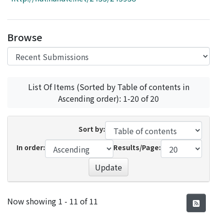
Access Statistics
Library Network
Browse
List Of Items (Sorted by Table of contents in
Ascending order): 1-20 of 20
Sort by:
In order:
Results/Page:
Update
Recent Submissions
Now showing
1 - 11 of 11