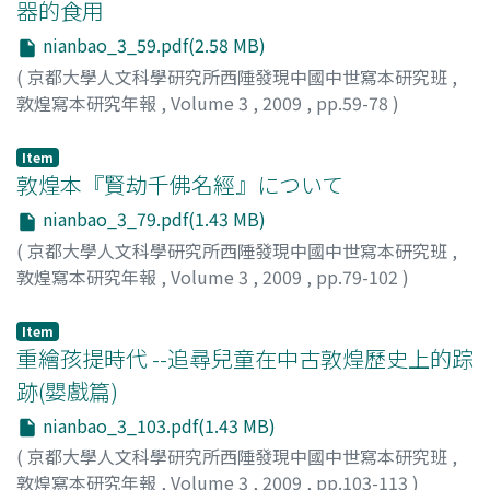
器的食用
nianbao_3_59.pdf(2.58 MB)
(
京都大學人文科學研究所西陲發現中國中世寫本研究班
,
敦煌寫本研究年報
,
Volume 3
,
2009
,
pp.59-78
)
高, 啓安
;
Gao, Qi'an
Item
敦煌本『賢劫千佛名經』について
nianbao_3_79.pdf(1.43 MB)
(
京都大學人文科學研究所西陲發現中國中世寫本研究班
,
敦煌寫本研究年報
,
Volume 3
,
2009
,
pp.79-102
)
山口, 正晃
;
Yamaguchi, Masateru
;
ヤマグチ, マサテル
Item
重繪孩提時代 --追尋兒童在中古敦煌歷史上的踪
跡(嬰戲篇)
nianbao_3_103.pdf(1.43 MB)
(
京都大學人文科學研究所西陲發現中國中世寫本研究班
,
敦煌寫本研究年報
,
Volume 3
,
2009
,
pp.103-113
)