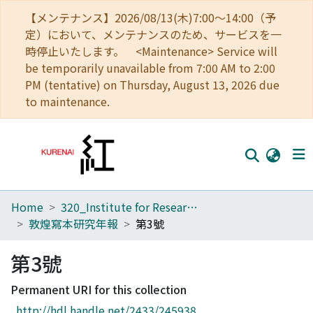
【メンテナンス】2026/08/13(木)7:00～14:00（予
定）において、メンテナンスのため、サービスを一
時停止いたします。 <Maintenance> Service will
be temporarily unavailable from 7:00 AM to 2:00
PM (tentative) on Thursday, August 13, 2026 due
to maintenance.
Home
320_Institute for Research in Humanities
Home
敦煌寫本研究年報
第3號
Communities
第3號
Browse
Permanent URI for this collection
Download Ranking
http://hdl.handle.net/2433/245938