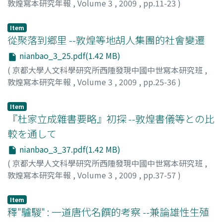
敦煌寫本研究年報
,
Volume 3
,
2009
,
pp.11-23
)
鄭, 炳林
;
Zheng, Binglin
Item
從聚落到郷里 --敦煌等地胡人集團的社會變遷
nianbao_3_25.pdf(1.42 MB)
(
京都大學人文科學研究所西陲發現中國中世寫本研究班
,
敦煌寫本研究年報
,
Volume 3
,
2009
,
pp.25-36
)
榮, 新江
;
Rong, Xinjiangng
Item
『杜家立成雜書要略』初探 --敦煌書儀等との比
較を通して
nianbao_3_37.pdf(1.42 MB)
(
京都大學人文科學研究所西陲發現中國中世寫本研究班
,
敦煌寫本研究年報
,
Volume 3
,
2009
,
pp.37-57
)
永田, 知之
;
Nagata, Tomoyuki
;
ナガタ, トモユキ
Item
釋"驢騣" : 一道唐代名饌的考察 --兼論雄性生殖