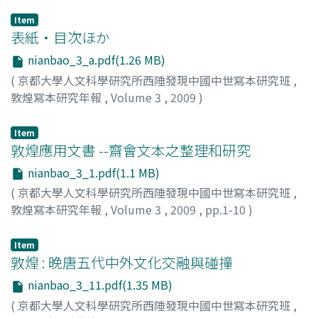
Item
表紙・目次ほか
nianbao_3_a.pdf(1.26 MB)
(
京都大學人文科學研究所西陲發現中國中世寫本研究班
,
敦煌寫本研究年報
,
Volume 3
,
2009
)
Item
敦煌應用文書 --齋會文本之整理和研究
nianbao_3_1.pdf(1.1 MB)
(
京都大學人文科學研究所西陲發現中國中世寫本研究班
,
敦煌寫本研究年報
,
Volume 3
,
2009
,
pp.1-10
)
王, 三慶
;
Wang, Sanqing
Item
敦煌 : 晚唐五代中外文化交融與碰撞
nianbao_3_11.pdf(1.35 MB)
(
京都大學人文科學研究所西陲發現中國中世寫本研究班
,