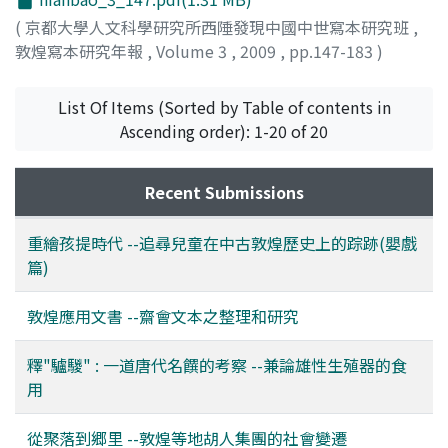
(
京都大學人文科學研究所西陲發現中國中世寫本研究班
,
敦煌寫本研究年報
,
Volume 3
,
2009
,
pp.147-183
)
山本, 孝子
;
Yamamoto, Takako
;
ヤマモト, タカコ
List Of Items (Sorted by Table of contents in
Ascending order): 1-20 of 20
Recent Submissions
重繪孩提時代 --追尋兒童在中古敦煌歷史上的踪跡(嬰戲
篇)
敦煌應用文書 --齋會文本之整理和研究
釋"驢騣" : 一道唐代名饌的考察 --兼論雄性生殖器的食
用
從聚落到郷里 --敦煌等地胡人集團的社會變遷