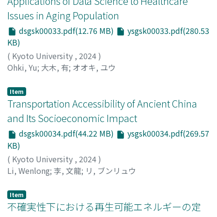
Applications of Data Science to Healthcare
Issues in Aging Population
dsgsk00033.pdf(12.76 MB)
ysgsk00033.pdf(280.53
KB)
(
Kyoto University
,
2024
)
Ohki, Yu
;
大木, 有
;
オオキ, ユウ
Item
Transportation Accessibility of Ancient China
and Its Socioeconomic Impact
dsgsk00034.pdf(44.22 MB)
ysgsk00034.pdf(269.57
KB)
(
Kyoto University
,
2024
)
Li, Wenlong
;
李, 文龍
;
リ, ブンリュウ
Item
不確実性下における再生可能エネルギーの定