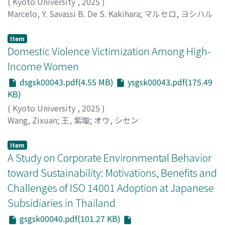
(
Kyoto University
,
2025
)
Marcelo, Y. Savassi B. De S. Kakihara
;
マルセロ, ヨシハル
サヴァシ バチスタ ソウザ カキハラ
Item
Domestic Violence Victimization Among High-
Income Women
dsgsk00043.pdf(4.55 MB)
ysgsk00043.pdf(175.49
KB)
(
Kyoto University
,
2025
)
Wang, Zixuan
;
王, 紫璇
;
オウ, シセン
Item
A Study on Corporate Environmental Behavior
toward Sustainability: Motivations, Benefits and
Challenges of ISO 14001 Adoption at Japanese
Subsidiaries in Thailand
gsgsk00040.pdf(101.27 KB)