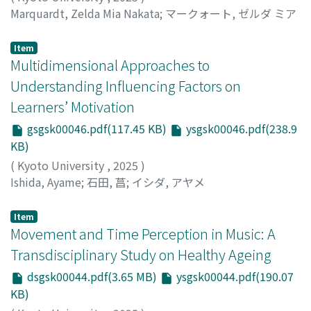
Marquardt, Zelda Mia Nakata
;
マークォート, ゼルダ ミア
ナカタ
Item
Multidimensional Approaches to
Understanding Influencing Factors on
Learners’ Motivation
gsgsk00046.pdf(117.45 KB)
ysgsk00046.pdf(238.9
KB)
(
Kyoto University
,
2025
)
Ishida, Ayame
;
石田, 菖
;
イシダ, アヤメ
Item
Movement and Time Perception in Music: A
Transdisciplinary Study on Healthy Ageing
dsgsk00044.pdf(3.65 MB)
ysgsk00044.pdf(190.07
KB)