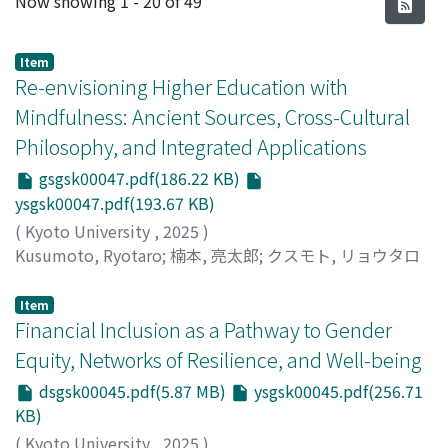
Now showing
1 - 20 of 49
Item
Re-envisioning Higher Education with
Mindfulness: Ancient Sources, Cross-Cultural
Philosophy, and Integrated Applications
gsgsk00047.pdf(186.22 KB)
ysgsk00047.pdf(193.67 KB)
(
Kyoto University
,
2025
)
Kusumoto, Ryotaro
;
楠本, 亮太郎
;
クスモト, リョウタロ
ウ
Item
Financial Inclusion as a Pathway to Gender
Equity, Networks of Resilience, and Well-being
dsgsk00045.pdf(5.87 MB)
ysgsk00045.pdf(256.71
KB)
(
Kyoto University
,
2025
)