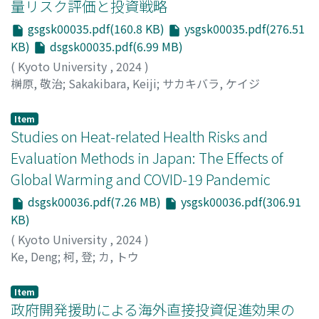
量リスク評価と投資戦略
gsgsk00035.pdf(160.8 KB)
ysgsk00035.pdf(276.51
KB)
dsgsk00035.pdf(6.99 MB)
(
Kyoto University
,
2024
)
榊原, 敬治
;
Sakakibara, Keiji
;
サカキバラ, ケイジ
Item
Studies on Heat-related Health Risks and
Evaluation Methods in Japan: The Effects of
Global Warming and COVID-19 Pandemic
dsgsk00036.pdf(7.26 MB)
ysgsk00036.pdf(306.91
KB)
(
Kyoto University
,
2024
)
Ke, Deng
;
柯, 登
;
カ, トウ
Item
政府開発援助による海外直接投資促進効果の