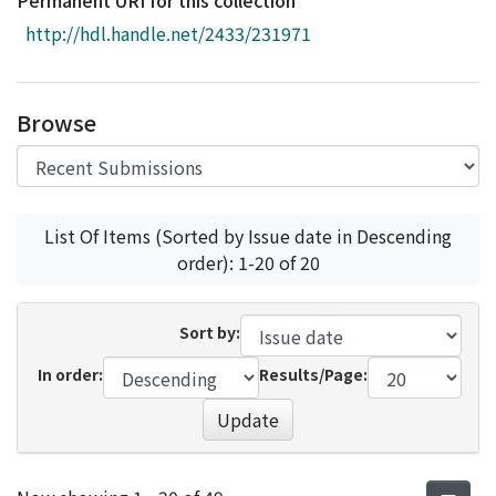
Permanent URI for this collection
Access Statistics
http://hdl.handle.net/2433/231971
Library Network
Browse
List Of Items (Sorted by Issue date in Descending
order): 1-20 of 20
Sort by:
In order:
Results/Page:
Update
Recent Submissions