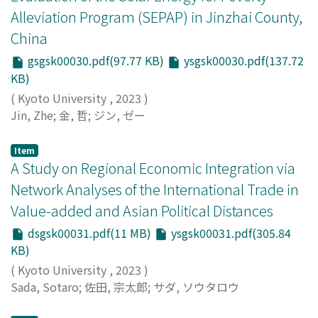
Alleviation Program (SEPAP) in Jinzhai County,
China
gsgsk00030.pdf(97.77 KB)
ysgsk00030.pdf(137.72
KB)
(
Kyoto University
,
2023
)
Jin, Zhe
;
金, 哲
;
ジン, ゼー
Item
A Study on Regional Economic Integration via
Network Analyses of the International Trade in
Value-added and Asian Political Distances
dsgsk00031.pdf(11 MB)
ysgsk00031.pdf(305.84
KB)
(
Kyoto University
,
2023
)
Sada, Sotaro
;
佐田, 宗太郎
;
サダ, ソウタロウ