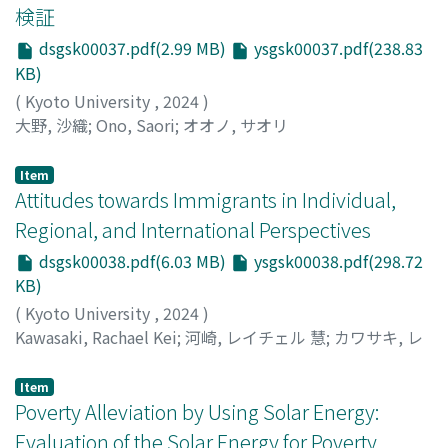
検証
dsgsk00037.pdf(2.99 MB)
ysgsk00037.pdf(238.83
KB)
(
Kyoto University
,
2024
)
大野, 沙織
;
Ono, Saori
;
オオノ, サオリ
Item
Attitudes towards Immigrants in Individual,
Regional, and International Perspectives
dsgsk00038.pdf(6.03 MB)
ysgsk00038.pdf(298.72
KB)
(
Kyoto University
,
2024
)
Kawasaki, Rachael Kei
;
河崎, レイチェル 慧
;
カワサキ, レ
イチェル, ケイ
Item
Poverty Alleviation by Using Solar Energy:
Evaluation of the Solar Energy for Poverty