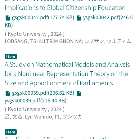
Implications to Global Citizenship Education
gsgsk00042.pdf(177.74 KB)
ysgsk00042.pdf(246.5
KB)
(
Kyoto University
,
2024
)
LOBSANG, TSHULTRIM GNON NA
;
ロブサン, ツルティム
グェナ
;
ロブサン, ツルティム グェナ
Item
A Study on Mathematical Models and Analysis
for a Nonlinear Representation Theory on the
Size and Apportionment of Parliaments
gsgsk00039.pdf(206.62 KB)
ysgsk00039.pdf(216.94 KB)
(
Kyoto University
,
2024
)
呂, 文若
;
Lyu Wenruo
;
ロ, ブンワカ
Item