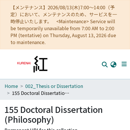
【メンテナンス】2026/08/13(木)7:00～14:00（予
定）において、メンテナンスのため、サービスを一
時停止いたします。 <Maintenance> Service will
be temporarily unavailable from 7:00 AM to 2:00
PM (tentative) on Thursday, August 13, 2026 due
to maintenance.
Home
002_Thesis or Dissertation
Home
155 Doctoral Dissertation (Philosophy)
Communities
155 Doctoral Dissertation
Browse
(Philosophy)
Download Ranking