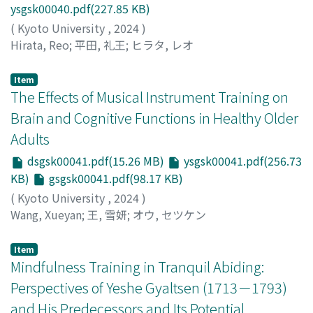
ysgsk00040.pdf(227.85 KB)
(
Kyoto University
,
2024
)
Hirata, Reo
;
平田, 礼王
;
ヒラタ, レオ
Item
The Effects of Musical Instrument Training on
Brain and Cognitive Functions in Healthy Older
Adults
dsgsk00041.pdf(15.26 MB)
ysgsk00041.pdf(256.73
KB)
gsgsk00041.pdf(98.17 KB)
(
Kyoto University
,
2024
)
Wang, Xueyan
;
王, 雪妍
;
オウ, セツケン
Item
Mindfulness Training in Tranquil Abiding:
Perspectives of Yeshe Gyaltsen (1713－1793)
and His Predecessors and Its Potential