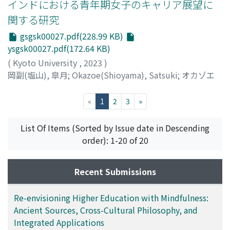
インドにおける青年期女子のキャリア展望に
関する研究
gsgsk00027.pdf(228.99 KB)
ysgsk00027.pdf(172.64 KB)
(
Kyoto University
,
2023
)
岡副(塩山), 皐月
;
Okazoe(Shioyama), Satsuki
;
オカゾエ
(シオヤマ), サツキ
(current)
«
1
2
3
»
List Of Items (Sorted by Issue date in Descending
order): 1-20 of 20
Recent Submissions
Re-envisioning Higher Education with Mindfulness:
Ancient Sources, Cross-Cultural Philosophy, and
Integrated Applications