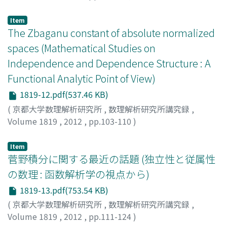
宮本, 拓歩
;
Miyamoto, Takuho
;
ミヤモト, タクホ
Item
The Zbaganu constant of absolute normalized
spaces (Mathematical Studies on
Independence and Dependence Structure : A
Functional Analytic Point of View)
1819-12.pdf(537.46 KB)
(
京都大学数理解析研究所
,
数理解析研究所講究録
,
Volume 1819
,
2012
,
pp.103-110
)
水口, 洋康
;
斎藤, 吉助
;
Mizuguchi, Hiroyasu
;
Saito, Kichi-
Suke
;
ミズグチ, ヒロヤス
;
サイトウ, キチスケ
Item
菅野積分に関する最近の話題 (独立性と従属性
の数理 : 函数解析学の視点から)
1819-13.pdf(753.54 KB)
(
京都大学数理解析研究所
,
数理解析研究所講究録
,
Volume 1819
,
2012
,
pp.111-124
)