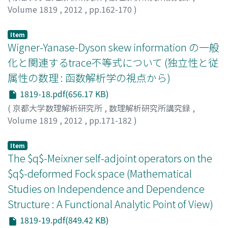
Volume 1819
,
2012
,
pp.162-170
)
HASEBE, TAKAHIRO
;
SAIGO, HAYATO
;
長谷部, 高広
;
西郷,
甲矢人
;
ハセベ, タカヒロ
;
サイゴウ, ハヤト
Item
Wigner-Yanase-Dyson skew information の一般
化と関連するtrace不等式について (独立性と従
属性の数理 : 函数解析学の視点から)
1819-18.pdf(656.17 KB)
(
京都大学数理解析研究所
,
数理解析研究所講究録
,
Volume 1819
,
2012
,
pp.171-182
)
柳, 研二郎
;
田中, 義晃
;
Yanagi, Kenjiro
;
Tanaka, Yoshiaki
;
ヤナギ, ケンジロウ
;
タナカ, ヨシアキ
Item
The $q$-Meixner self-adjoint operators on the
$q$-deformed Fock space (Mathematical
Studies on Independence and Dependence
Structure : A Functional Analytic Point of View)
1819-19.pdf(849.42 KB)