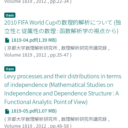
Volume 1819
,
2012
,
pp.22-34
)
古市, 茂
;
Furuichi, Shigeru
;
フルイチ, シゲル
Item
2010 FIFA World Cupの数理的解析について (独
立性と従属性の数理 : 函数解析学の視点から)
1819-04.pdf(1.39 MB)
(
京都大学数理解析研究所
,
数理解析研究所講究録
,
Volume 1819
,
2012
,
pp.35-47
)
古市, 茂
;
日野, 英逸
;
Furuichi, Shigeru
;
Hino, Hideitsu
;
フ
ルイチ, シゲル
;
ヒノ, ヒデイツ
Item
Levy processes and their distributions in terms
of independence (Mathematical Studies on
Independence and Dependence Structure : A
Functional Analytic Point of View)
1819-05.pdf(1.07 MB)
(
京都大学数理解析研究所
,
数理解析研究所講究録
,
Volume 1819
,
2012
,
pp.48-58
)