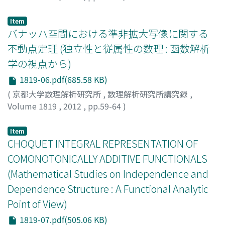
Hasebe, Takahiro
;
長谷部, 高広
;
ハセベ, タカヒロ
Item
バナッハ空間における準非拡大写像に関する
不動点定理 (独立性と従属性の数理 : 函数解析
学の視点から)
1819-06.pdf(685.58 KB)
(
京都大学数理解析研究所
,
数理解析研究所講究録
,
Volume 1819
,
2012
,
pp.59-64
)
茨木, 貴徳
;
IBARAKI, TAKANORI
;
イバラキ, タカノリ
Item
CHOQUET INTEGRAL REPRESENTATION OF
COMONOTONICALLY ADDITIVE FUNCTIONALS
(Mathematical Studies on Independence and
Dependence Structure : A Functional Analytic
Point of View)
1819-07.pdf(505.06 KB)