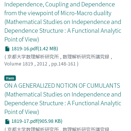
Independence, Coupling and Dependence
from the viewpoint of Micro-Macro duality
(Mathematical Studies on Independence and
Dependence Structure : A Functional Analytic
Point of View)
1819-16.pdf(1.42 MB)
(
京都大学数理解析研究所
,
数理解析研究所講究録
,
Volume 1819
,
2012
,
pp.148-161
)
OJIMA, Izumi
;
小嶋, 泉
;
オジマ, イズミ
Item
ON A GENERALIZED NOTION OF CUMULANTS
(Mathematical Studies on Independence and
Dependence Structure : A Functional Analytic
Point of View)
1819-17.pdf(905.98 KB)
(
京都大学数理解析研究所
,
数理解析研究所講究録
,