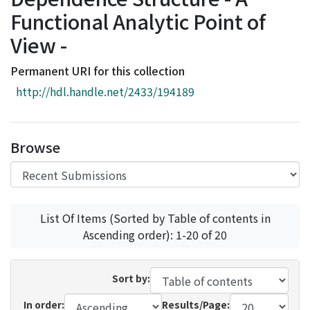
Access Statistics
Functional Analytic Point of
Library Network
View -
Permanent URI for this collection
http://hdl.handle.net/2433/194189
Browse
List Of Items (Sorted by Table of contents in
Ascending order): 1-20 of 20
Sort by:
In order:
Results/Page: