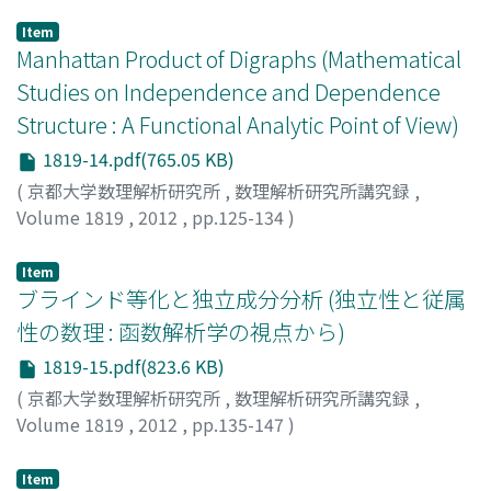
成川, 康男
;
NARUKAWA, Yasuo
;
ナルカワ, ヤスオ
Item
Manhattan Product of Digraphs (Mathematical
Studies on Independence and Dependence
Structure : A Functional Analytic Point of View)
1819-14.pdf(765.05 KB)
(
京都大学数理解析研究所
,
数理解析研究所講究録
,
Volume 1819
,
2012
,
pp.125-134
)
Obata, Nobuaki
;
尾畑, 伸明
;
オバタ, ノブアキ
Item
ブラインド等化と独立成分分析 (独立性と従属
性の数理 : 函数解析学の視点から)
1819-15.pdf(823.6 KB)
(
京都大学数理解析研究所
,
数理解析研究所講究録
,
Volume 1819
,
2012
,
pp.135-147
)
小田, 弘良
;
塚田, 真
;
Oda, Hiroyoshi
;
Tsukada, Makoto
;
オ
ダ, ヒロヨシ
;
ツカダ, マコト
Item