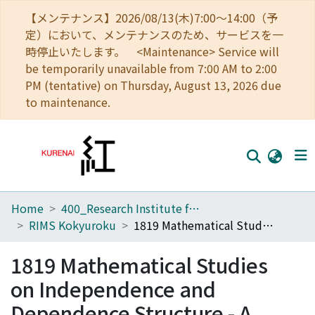
【メンテナンス】2026/08/13(木)7:00～14:00（予
定）において、メンテナンスのため、サービスを一
時停止いたします。 <Maintenance> Service will
be temporarily unavailable from 7:00 AM to 2:00
PM (tentative) on Thursday, August 13, 2026 due
to maintenance.
Home
400_Research Institute for Mathematical Sciences
Home
RIMS Kokyuroku
1819 Mathematical Studies on Independence and Dependence Structure - A Functional Analytic Point of View -
Communities
1819 Mathematical Studies
Browse
on Independence and
Download Ranking
Dependence Structure - A