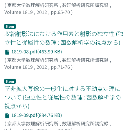
(
京都大学数理解析研究所
,
数理解析研究所講究録
,
Volume 1819
,
2012
,
pp.65-70
)
Kawabe, Jun
;
河邊, 淳
;
カワベ, ジュン
Item
収縮射影法における作用素と射影の独立性 (独
立性と従属性の数理 : 函数解析学の視点から)
1819-08.pdf(463.99 KB)
(
京都大学数理解析研究所
,
数理解析研究所講究録
,
Volume 1819
,
2012
,
pp.71-76
)
木村, 泰紀
;
Kimura, Yasunori
;
キムラ, ヤスノリ
Item
堅非拡大写像の一般化に対する不動点定理に
ついて (独立性と従属性の数理 : 函数解析学の
視点から)
1819-09.pdf(884.76 KB)
(
京都大学数理解析研究所
,
数理解析研究所講究録
,