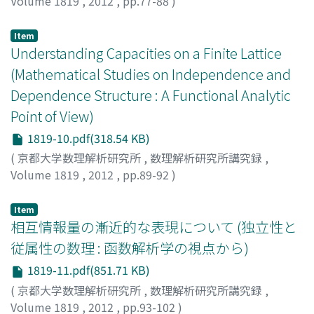
Volume 1819
,
2012
,
pp.77-88
)
高阪, 史明
;
Kohsaka, Fumiaki
;
コウサカ, フミアキ
Item
Understanding Capacities on a Finite Lattice
(Mathematical Studies on Independence and
Dependence Structure : A Functional Analytic
Point of View)
1819-10.pdf(318.54 KB)
(
京都大学数理解析研究所
,
数理解析研究所講究録
,
Volume 1819
,
2012
,
pp.89-92
)
Machida, Motoya
;
町田, 元也
;
マチダ, モトヤ
Item
相互情報量の漸近的な表現について (独立性と
従属性の数理 : 函数解析学の視点から)
1819-11.pdf(851.71 KB)
(
京都大学数理解析研究所
,
数理解析研究所講究録
,
Volume 1819
,
2012
,
pp.93-102
)