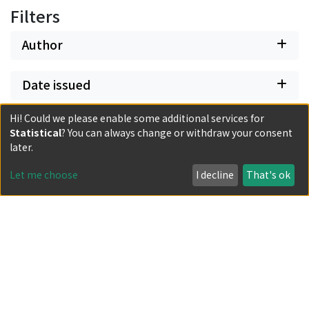
Filters
Author
Date issued
Hi! Could we please enable some additional services for
Classification
Statistical
? You can always change or withdraw your consent
later.
Document Type
Let me choose
I decline
That's ok
Has files
Powered by DSpace and JAIRO Crawler-List
All items in KURENAI are protected by original copyright,
with all rights reserved, unless otherwise indicated.