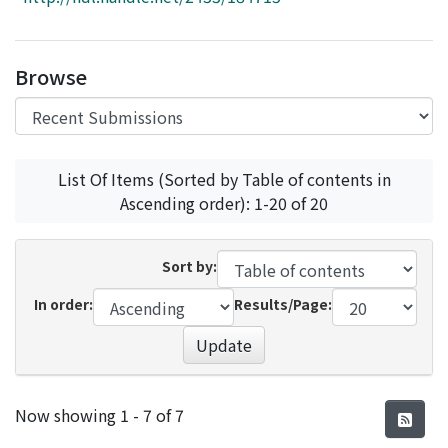
Access Statistics
Library Network
Browse
List Of Items (Sorted by Table of contents in
Ascending order): 1-20 of 20
Sort by:
In order:
Results/Page:
Update
Recent Submissions
Now showing
1 - 7 of 7