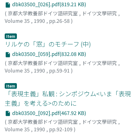
dbk03500_[026].pdf(819.21 KB)
(
京都大学教養部ドイツ語研究室
,
ドイツ文學研究
,
Volume 35
,
1990
,
pp.26-58
)
高津, 春久
;
Kozu, Haruhisa
Item
リルケの「窓」のモチーフ (中)
dbk03500_[059].pdf(832.08 KB)
(
京都大学教養部ドイツ語研究室
,
ドイツ文學研究
,
Volume 35
,
1990
,
pp.59-91
)
稲田, 伊久穂
;
Inada, Ikuho
Item
「表現主義」私観 : シンポジウム<いま「表現
主義」を考える>のために
dbk03500_[092].pdf(467.92 KB)
(
京都大学教養部ドイツ語研究室
,
ドイツ文學研究
,
Volume 35
,
1990
,
pp.92-109
)
野村, 修
;
Nomura, Osamu