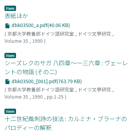
Item
表紙ほか
dbk03500_a.pdf(40.06 KB)
(
京都大学教養部ドイツ語研究室
,
ドイツ文學研究
,
Volume 35
,
1990
)
Item
シーズレクのサガ 八四章～一三六章 : ヴェーレ
ントの物語 (その二)
dbk03500_[001].pdf(763.79 KB)
(
京都大学教養部ドイツ語研究室
,
ドイツ文學研究
,
Volume 35
,
1990
,
pp.1-25
)
石川, 光庸
;
Ishikawa, Mitsunobu
Item
十二世紀風刺詩の技法 : カルミナ・ブラーナの
パロディーの解釈