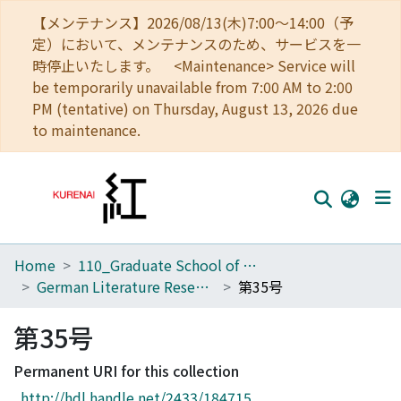
【メンテナンス】2026/08/13(木)7:00～14:00（予
定）において、メンテナンスのため、サービスを一
時停止いたします。 <Maintenance> Service will
be temporarily unavailable from 7:00 AM to 2:00
PM (tentative) on Thursday, August 13, 2026 due
to maintenance.
Home
110_Graduate School of Human and Environmental Studies
Home
German Literature Research
第35号
Communities
第35号
Browse
Permanent URI for this collection
Download Ranking
http://hdl.handle.net/2433/184715