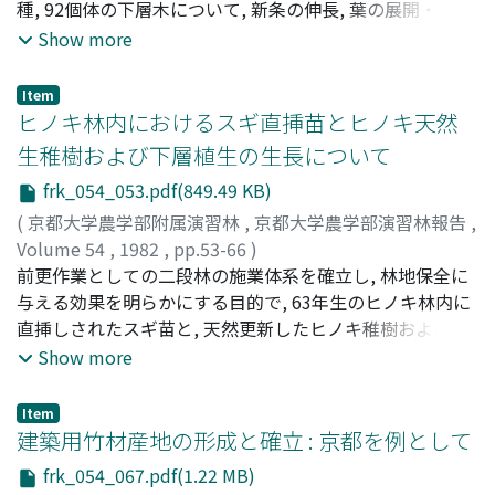
直径) は低下する。この傾向は低濃度処理 (処理3) でも生
種, 92個体の下層木について, 新条の伸長, 葉の展開・脱落
育初期より認められる。(Fig. 4)
を定期的に観察した。本報ではクロモジ (Lindera
Show more
umbellata Thunb.) について報告する。クロモジは一生育
季に2次分枝まで伸長させる。樹冠上部の当年軸は1年生枝
Item
(0, 1, 2次軸) の頂芽から伸長した0次軸 (S_00, S_10,
ヒノキ林内におけるスギ直挿苗とヒノキ天然
S_20) と当年軸から分枝した1, 2次軸 (S_01, S_02,
生稚樹および下層植生の生長について
S8_11, S_12, S_21, S_22) によって構成される。新条0次
frk_054_053.pdf(849.49 KB)
軸の伸長は5月上旬に開始し, 7月中旬に完了した。1次軸
は6月上旬に, 2次軸は7月中旬にそれぞれ伸びはじめた。
(
京都大学農学部附属演習林
,
京都大学農学部演習林報告
,
前年枝の2次軸の頂芽から伸長した新条は2次分枝をつくら
Volume 54
,
1982
,
pp.53-66
)
なかった。1, 2次軸は0次軸より早く伸長を完了した。冬
赤井, 龍男
前更作業としての二段林の施業体系を確立し, 林地保全に
;
吉村, 健次郎
;
真鍋, 逸平
;
上田, 晋之助
;
石原, 成
芽の開舒は, 伸長開始より1週間早く, 5月初旬に認められ
樹
与える効果を明らかにする目的で, 63年生のヒノキ林内に
;
Akai, Tatsuo
;
Yoshimura, Kenjiro
;
Manabe, Ippei
;
た。0次軸は11月下旬までに全ての葉を落した。1次軸の
Ueda, Shinnosuke
直挿しされたスギ苗と, 天然更新したヒノキ稚樹および下
;
Ishihara
;
Shigeki
;
アカイ, タツオ
;
ヨシ
葉の展開は伸長開始よりやや遅れて始まった。1次軸は11
ムラ, ケンジロウ
層植生の生長状態と土壌環境を生態学的に解析した (林分
;
マナベ, イッペイ
;
ウエダ, シンノスケ
;
イ
Show more
月中旬までに完全に落葉した。2次軸で葉を展開させたも
シハラ, シゲキ
I, II)。また比較対照として26年生スギ林内のスギ直挿苗に
のはなかった。平均新条長は0次軸, 1次軸, 2次軸の順で長
ついても調べた (林分III)。調査は1981年10月, 岐阜県石原
Item
く, 総展開葉数も同じ順で多かった。同次軸のなかでは, 由
林材山林で行なった。林分I (スギ直挿し) : 上木のヒノキは
建築用竹材産地の形成と確立 : 京都を例として
来する1年生枝の軸の次数が低い程, 平均新条長は長く, 総
1970年以降5年おきに間伐が行なわれ, 現在本数230本/ha,
frk_054_067.pdf(1.22 MB)
展開葉数は多かった。1次分枝率より2次分枝率は低く, 1
平均胸高直径35cmでかなり疎開し, 林内平均相対照度は約