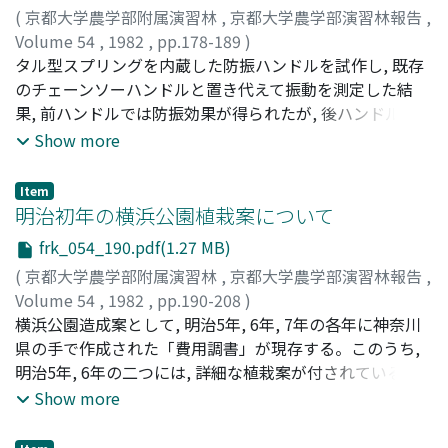
(
京都大学農学部附属演習林
,
京都大学農学部演習林報告
,
びそれらを開設評価値の総計が最小となるよう結ぶ路網等
Volume 54
,
1982
,
pp.178-189
)
について適用し, 林道総延長, 平均集材距離, 平均スパン長
瀧本, 義彦
タル型スプリングを内蔵した防振ハンドルを試作し, 既存
;
佐々木, 功
;
藤井, 禧雄
;
後藤, 純一
;
堀, 政樹
;
等を算出し評価を行った。
Takimoto, Yoshihiko
のチェーンソーハンドルと置き代えて振動を測定した結
;
Sasaki, Isao
;
Fujii, Yoshio
;
Gotou,
Junichi
果, 前ハンドルでは防振効果が得られたが, 後ハンドルで
;
Hori, Masaki
;
タキモト, ヨシヒコ
;
ササキ, イサオ
;
フジイ, ヨシオ
は, 共振のため防振効果が得られなかった。また, 最終的に
;
ゴトウ, ジュンイチ
;
ホリ, マサキ
Show more
重量の増加は500gに押えることが出来て, チェーンソー全
重量8kgから考えて, 容認できる範囲と思える。
Item
明治初年の横浜公園植栽案について
frk_054_190.pdf(1.27 MB)
(
京都大学農学部附属演習林
,
京都大学農学部演習林報告
,
Volume 54
,
1982
,
pp.190-208
)
白幡, 洋三郎
横浜公園造成案として, 明治5年, 6年, 7年の各年に神奈川
;
Shirahata, Yozaburo
;
シラハタ, ヨウザブロ
ウ
県の手で作成された「費用調書」が現存する。このうち,
明治5年, 6年の二つには, 詳細な植栽案が付されている。
これに従って公園の植栽が行なわれはしなかったが, 公園
Show more
造成に対する明治初年当時の関係者の姿勢をうかがうこと
ができる貴重な資料であると言うことができる。どのよう