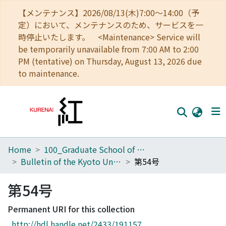
【メンテナンス】2026/08/13(木)7:00～14:00（予
定）において、メンテナンスのため、サービスを一
時停止いたします。 <Maintenance> Service will
be temporarily unavailable from 7:00 AM to 2:00
PM (tentative) on Thursday, August 13, 2026 due
to maintenance.
Home
100_Graduate School of Agriculture
Home
Bulletin of the Kyoto University Forests
第54号
Communities
第54号
Browse
Permanent URI for this collection
Download Ranking
http://hdl.handle.net/2433/191157