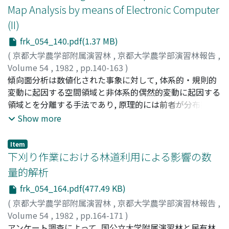
期とは逆転し, 融雪あるいは凍土の融解がすすむ期間であ
Map Analysis by means of Electronic Computer
る。積雪 (多雪) 地域では根雪の終日以降急激に地温が上
(II)
昇を始めるのに反して, 季節凍土地域では消雪後もおそく
まで地中に凍土層が残存し, 凍土層の融解には多量の熱が
frk_054_140.pdf(1.37 MB)
融解熱として消費されるために, 地中の凍土層が完全に消
(
京都大学農学部附属演習林
,
京都大学農学部演習林報告
,
失するまでは地温の上昇が緩慢である。5) 向暑期は, 季節
Volume 54
,
1982
,
pp.140-163
)
凍土の終日直後の急激な地温上昇によって融解進行期とは
Shiba, Masami
傾向面分析は数値化された事象に対して, 体系的・規則的
;
Yamamoto, Toshiaki
;
Sasaki, Isao
;
芝, 正
明確に画され, 盛夏に向って地下深くまで地温が一斉に上
己
変動に起因する空間領域と非体系的偶然的変動に起因する
;
山本, 俊明
;
佐々木, 功
;
シバタ, マサミ
;
ヤマモト, トシ
昇する時期である。
アキ
領域とを分離する手法であり, 原理的には前者が分布数値
;
ササキ, イサオ
の全域的成分を示す傾向面で, 後者が局地的成分を示す残
Show more
差である。最小自乗法による傾向面への近似関数 (傾向面
モデル) として, 多項式と二重フーリエ級数を取り上げ, 数
Item
値地形データに対する両関数の適合度および付随した統計
下刈り作業における林道利用による影響の数
的処理に基づく理論性について検討した。複雑な地表面に
量的解析
対する適合度は, 関数の増次に伴い漸次向上し分散分析の
frk_054_164.pdf(477.49 KB)
結果も増次の有意性が認められる (次数間の不偏分散の有
意性)。同係数量を持つ多項式モデルに比べて, フーリエモ
(
京都大学農学部附属演習林
,
京都大学農学部演習林報告
,
デルの適合度は飛躍的に増加し, 数値地形データの様に複
Volume 54
,
1982
,
pp.164-171
)
雑な分布に対してはフーリエモデルの方がはるかに適合し
山田, 容三
アンケート調査によって, 国公立大学附属演習林と民有林
;
佐々木, 功
;
Yamada, Youzou
;
Sasaki, Isao
;
ヤマ