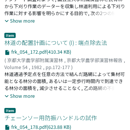
やすいととを示している。これはフーリエモデルが低次で
ダ, ヨウゾウ
から下刈り作業のデーターを収集し林道利用による下刈り
;
ササキ, イサオ
も多項式モデルに比べて多くの係数を持っているととに基
作業に対する影響を明らかにする目的で, 次の2つの解析を
づいている。これに対して, 多項式モデルでは増次に伴う
行なった。第一に, 単位時間あたりの下刈り作業能率 (ha/
Show more
適合度の向上が認められるにもかかわらず, 不偏分散の有
人時) に影響を与える要因を, 数量化第一類の手法で解析
意性が棄却されない場合がある。このことは, 誤差尺度と
した。その結果, 演習林の場合において, 車による移動時間
Item
しての適合度検定が, 分布数値と近似値の空間的分布の一
がかなり有意な影響を及ぼしているととが明らかになり,
林道の配置計画について (I) : 端点除去法
致する程度を, 必ずしも反映しないととを示している (関
又, 一般的に, 単位時間あたりの作業能率に対して, 車によ
frk_054_172.pdf(410.34 KB)
数による分布数値の空間構造の規定)。数値地形データに
る移動時間は正の相関を, 歩行時間は負の相関を取る傾向
(
京都大学農学部附属演習林
,
京都大学農学部演習林報告
,
対する近似関数として, いずれを導入するかは一義的には
があることも判明した。第二に, 往復時間実作業時間, 総休
Volume 54
,
1982
,
pp.172-177
)
決定されないが, 比較的単純な構造の地表面 (少なくとも
憩時間, 全制約時間について, 時間関係の解析を行なった。
酒井, 徹朗
林道通過予定点を任意の方法で結んだ路網によって集材可
;
Sakai, Tetsuro
;
サカイ, テツロウ
低次の傾向面で等分散性が棄却される) に対しては, 多項
その結果, 往復時間の増加は, 実作業時間の減少をもたらす
能となる林分の面積, あるいは一定歩行時間内で到達でき
式モデルでも充分に利用しうるし, 複雑な地表面をより詳
ことが証明され, 又, 演習林の場合において, 車による移動
る林分の面積を, 減少させることなく, 乙の路網の不要端点
細に近似したい時はフーリエモデルがすこぶる有効である
時間の増加は往復時間の増加傾向を, 歩行時間の増加は作
を除去し必要最低限の路網を求める方法について考察し
Show more
ことがわかる。この様にして得られた地形の数式モデルの
業開始前の休憩時間の増加傾向をもたらすことが判明し
た。この方法で得られる結果は最初の路網の一部分である
有効な利用法として, 地形形状の地域間の類似性や差異に
た。以上の事から, 実際の下刈り作業において, 往復時間の
ので, 路網の与え方によって結果が異なる。ここではすべ
関する計量的地域区分を, クラスター分析を併用して, モデ
与える影響のプロセスを推考することができた。
Item
ての林道通過予定点を開設評価値の総計が最小となるよう
チェーンソー用防振ハンドルの試作
ル間の変数の係数群についての距離行列の形で, 処理して
結ぶ路網, 任意の点を基点として他のすべての通過予定点
分類することが可能であることがわかった。
frk_054_178.pdf(623.88 KB)
とを最小評価値で結ぶ路網, いくつかの重要な通過点を選