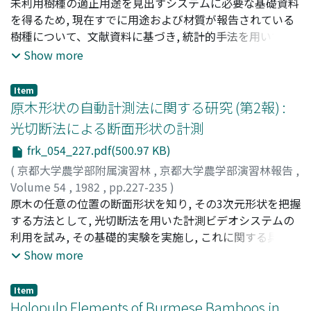
佐道, 健
未利用樹種の適正用途を見出すシステムに必要な基礎資料
;
川上, 博史
;
Sadoh, Takeshi
;
Kawakami, Hiroshi
;
サドウ, タケシ
を得るため, 現在すでに用途および材質が報告されている
;
カワカミ, ヒロシ
樹種について、文献資料に基づき, 統計的手法を用いて用
途とこれに経験的に利用されている樹種の材質との関係を
Show more
解析した。各用途に利用されている樹種の共通性にしたが
って用途間の類似性を求め, これに従って用途の分類を行
Item
なった。ついで各用途に利用されている樹種群についての
原木形状の自動計測法に関する研究 (第2報) :
各特性値の頻度分布と全樹種についての頻度分布とを比較
光切断法による断面形状の計測
し, その用途に利用されている樹種群に特徴的な特性とそ
frk_054_227.pdf(500.97 KB)
の頻度の高い級を求めた。これらの結果をもとに, ある用
途に利用される樹種に共通する材質の特徴を明らかにし
(
京都大学農学部附属演習林
,
京都大学農学部演習林報告
,
た。
Volume 54
,
1982
,
pp.227-235
)
杉原, 彦一
原木の任意の位置の断面形状を知り, その3次元形状を把握
;
黒田, 紀雄
;
奥村, 正悟
;
服部, 順昭
;
藤井, 禧雄
;
喜多山, 繁
する方法として, 光切断法を用いた計測ビデオシステムの
;
Sugihara, Hikoichi
;
Kuroda, Norio
;
Okumura,
Shogo
利用を試み, その基礎的実験を実施し, これに関する具体的
;
Hattori, Nobuaki
;
Fujii, Yoshio
;
Kitayama,
Shigeru
方法, 最適条件, 精度について考察した。円簡を用いてこの
;
スギハラ, ヒコイチ
;
クロダ, ノリオ
;
オクムラ, シ
Show more
ョウゴ
システムを読みた結果から, 半円180°のうちの150°程度の
;
ハットリ, ノブアキ
;
フジイ, ヨシオ
;
キタヤマ, シ
ゲル
輪郭形状が計測により得られること, 最適のカメラ角度
Item
(Fig. 1中のθ) は30 - 50°であり, また測定可能な原木の径は
Holopulp Elements of Burmese Bamboos in