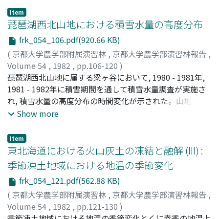
以外は良好である。したがって土砂の流亡を引起こしやす
village from our Experiment Forest this time, and made
い石英斑岩を母材とするヒノキ林の取扱いとして, このよ
Item
a research on the actual condition of the historical
琵琶湖西北山地における積雪水量の高度分布
うな二段林施業は極めて適切であると判断された。
process of the dairy-farming development. The dairy-
frk_054_106.pdf(920.66 KB)
farming of Iyasaka district has attained to the stage of
(
京都大学農学部附属演習林
,
京都大学農学部演習林報告
,
the specalized dairy-farming since 1965 throughout the
Volume 54
,
1982
,
pp.106-120
)
stage of the mixed〔dairy-farming, crop farming,
友村, 光秀
琵琶湖西北山地に属する梁ヶ谷において, 1980 - 1981年,
;
福嶌, 義宏
;
鈴木, 雅一
;
窪田, 順平
;
太田, 岳史
;
forestry etc.〕management. In recent 15 years, this area
Tomomura, Mitsuhide
1981 - 1982年に積雪期間を通して積雪水量調査が実施さ
;
Fukushima, Yoshihiro
;
Suzuki,
has been greatly subsidized from the national coffers
Masakazu
れ, 積雪水量の高度分布の時間変化が示された。山地の積
;
Kubota, Junpei
;
Ohta, Takeshi
;
トモムラ, ミツ
and has been reorganized to form the "regional
ヒデ
雪水量が最大になる時期は, 山麓よりも遅れ, 3月上旬であ
;
フクシマ, ヨシヒロ
;
スズキ, マサカズ
;
クボタ, ジュン
Show more
structure" of dairy-farming, conducted by the policy of
ペイ
った。また, 山麓での積雪水量が減少し始める時期は, 融雪
;
オオタ, タケシ
the government. Then the farm household has achieved
が盛んになる時期と一致し, 日平均気温が0℃以上になる時
the enlargement of the scope of the management (the
Item
期であることがわかった。ある期間内における積雪水量の
東北海道における火山灰土の凍結と融解 (III) :
number of the milch cow, the area of the cultivated
変化量を高度別に見ると, 測定地点, 測定期聞により, かな
field and mechanization), but now the farmers have a
季節凍土地域における地温の季節変化
りのばらつきがあるものの, 全体的に見れば, 降雪量は高度
hard time of the financial difficulty of the farmhouse
frk_054_121.pdf(562.88 KB)
に伴って増加し, 融雪量は逆に減少する傾向が認められ
economics.
た。地域内の積雪水量は, 高度に伴って増加し, その高度分
(
京都大学農学部附属演習林
,
京都大学農学部演習林報告
,
布を直線で近似した時, 直線の勾配は時間の経過とともに
Volume 54
,
1982
,
pp.121-130
)
増加した。琵琶湖西北, 北部山地, 石川県宝達川において,
竹内, 典之
季節凍土地域における地温の季節変化とくに春季の地温上
;
Takeuchi, Michiyuki
;
タケウチ, ミチユキ