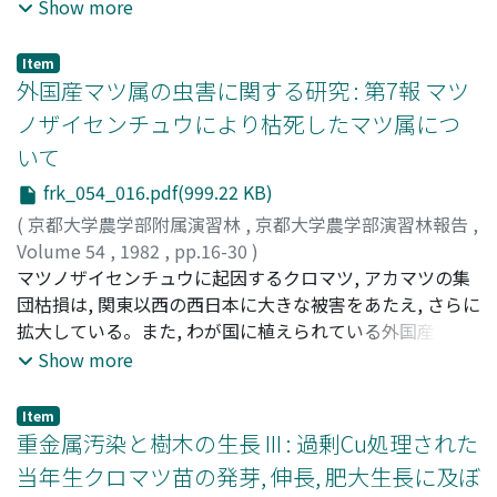
樹に多く広葉樹の被害は稀である。地域別にみると, 被害
Show more
の多いのは静岡県西北部, 長野県東南部, 岐阜県中部, 京都
府東北部, 紀伊山地で, 山形県, 新潟県, 広島県などでは稀
Item
に被害の報告がある。クマの年間捕獲数によって推定した
外国産マツ属の虫害に関する研究 : 第7報 マツ
相対生息密度とクマハギの被害地・無被害地で, 相対生息
ノザイセンチュウにより枯死したマツ属につ
密度と被害との相関性は認められなかった。II, 産地別ス
いて
ギ等の樹皮中に含まれるα-pineneの量 植物に含まれるモ
ノテルペン類, とくに, α-pineneが動物の活動に影響する
frk_054_016.pdf(999.22 KB)
ととについてはいくつかの報告がある。筆者らは産地別ス
(
京都大学農学部附属演習林
,
京都大学農学部演習林報告
,
ギの樹皮に含まれるα-pineneについてGass-chro-
Volume 54
,
1982
,
pp.16-30
)
matography によって分析を行なった。クマハギの被害地
古野, 東洲
マツノザイセンチュウに起因するクロマツ, アカマツの集
;
Furuno, Tooshiu
;
フルノ, トウシュウ
と無被害地では, 明らかに (99%以上の有意差で) 被害地の
団枯損は, 関東以西の西日本に大きな被害をあたえ, さらに
樹皮には無被害地のものよりα-pineneが多く含まれて, 樹
拡大している。また, わが国に植えられている外国産マツ
皮中のα-pineneの量がクマハギを誘引する要因のーつと考
属にも被害をあたえている。本報告は, 主として, 京都大学
Show more
えられる。III, α-pineneおよび2 - 3の物質に対するクマ類
農学部附属演習林上賀茂, 白浜および徳山の3試験地に植え
の反応 飼育されているツキノワグマ (京都市立動物園, 岐
られている外国産マツ属のマツノザイセンチュウによる枯
Item
阜クマ牧場) およびエゾヒグマ (のぼりべつクマ牧場) にお
損を調査した結果をとりまとめたものである。枯損マツ属
重金属汚染と樹木の生長 III : 過剰Cu処理された
いて, α-pineneその他の物質に対するクマの反応を観察し
は, P. thunb. × P. masso. のF_1雑種を含めて20種に達し
当年生クロマツ苗の発芽, 伸長, 肥大生長に及ぼ
た。用いた物質は, α-pinene, α-pinenee+ethanol, ハチミ
(表-2 - 6), 一般に, マツノザイセンチユウに対して抵抗性