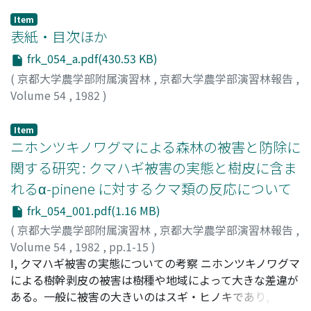
Item
表紙・目次ほか
frk_054_a.pdf(430.53 KB)
(
京都大学農学部附属演習林
,
京都大学農学部演習林報告
,
Volume 54
,
1982
)
Item
ニホンツキノワグマによる森林の被害と防除に
関する研究 : クマハギ被害の実態と樹皮に含ま
れるα-pinene に対するクマ類の反応について
frk_054_001.pdf(1.16 MB)
(
京都大学農学部附属演習林
,
京都大学農学部演習林報告
,
Volume 54
,
1982
,
pp.1-15
)
吉村, 健次郎
I, クマハギ被害の実態についての考察 ニホンツキノワグマ
;
福井, 宏至
;
Yoshimura, Kenjiro
;
Fukui,
Hiroshi
による樹幹剥皮の被害は樹種や地域によって大きな差違が
;
ヨシムラ, ケンジロウ
;
フクイ, ヒロシ
ある。一般に被害の大きいのはスギ・ヒノキであり, 針葉