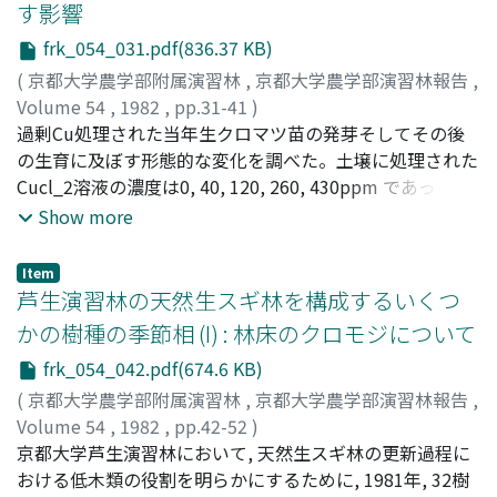
す影響
ツ, スギ樹液, シクロヘキシミド, ピリジン, クマの脂肪で
があるとみなされている P. taeda, P. elliottii, P. palustris,
ある。これらの物質を寒天で固定し, またウレタンスポン
P. massonianaの枯損も観察された。枯死マツの枯死年の
frk_054_031.pdf(836.37 KB)
ツジ, ビスケット, パン等に塗布して, クマの入っている櫨
樹高生長は, アカマツ・クロマツ型の伸長をするものでは,
(
京都大学農学部附属演習林
,
京都大学農学部演習林報告
,
や外壁に吊したり, 投入し, 採食させて反応を観察した。反
大部分が正常であったが, テーダ・スラッシュマツ型のも
Volume 54
,
1982
,
pp.31-41
)
応は幼令のものほど強い反応を示した。またα-pineneおよ
のは, 前年の伸長量に比べてすくなかった。直径生長も前
安藤, 信
過剰Cu処理された当年生クロマツ苗の発芽そしてその後
;
Ando, Makoto
;
アンドウ, マコト
びスギ、樹液に対する反応は雄に比べ常に雌の方が強い反
年生長量よりすくなく, マツノマダラカミキリの次世代幼
の生育に及ぼす形態的な変化を調べた。土壌に処理された
応を示した。しかし忌避物質といわれるシクロヘキシドな
虫が繁殖している幹には, 春材のみで秋材がみられなく, カ
Cucl_2溶液の濃度は0, 40, 120, 260, 430ppm であった。
どの効果は認められなかった。このような反応は一部のク
ミキリが繁殖していない幹には秋材が形成されていた。マ
結果の概要は, 1) 本実験の処理濃度範囲では発芽率自体へ
Show more
マにみられただけで, 飼育されているクマは食物に対する
ツノザイセンチユウに対するマツ属の感受性 (抵抗性) を,
の影響は少ないように思われるが, 発芽苗の土壌からの出
要求度や噌好が野生のものと全く異なっていると考えら
前報の接種試験と本調査の結果から, 前報で未分類であっ
現時期の遅れが認められる。2) 高濃度処理においては発
Item
れ, 今後の実験と検討が必要である。
た樹種を加えて4段階lこ分類すると表-7のようになった。
芽後根の発達不良から転倒し枯死していく危険性をもつも
芦生演習林の天然生スギ林を構成するいくつ
のが多い。3) 子葉, 胚軸といった種子のもつ栄養に生長が
かの樹種の季節相 (I) : 林床のクロモジについて
左右されるものへのCuの影響は比較的少ないが, その後形
frk_054_042.pdf(674.6 KB)
成される初生葉, 上胚軸さらに普通葉, 冬芽と形成時期の遅
い器官程Cuの影響は明らかとなる。4) 根の伸長は過剰Cu
(
京都大学農学部附属演習林
,
京都大学農学部演習林報告
,
により抑制される。低濃度処理では生育期後半一時的に無
Volume 54
,
1982
,
pp.42-52
)
処理苗より根の発達がすぐれる。5) Cuの影響は肥大生長
守屋, 均
京都大学芦生演習林において, 天然生スギ林の更新過程に
;
荻野, 和彦
;
Moriya, Hitoshi
;
Ogino, Kazuhiko
;
モ
より伸長生長は現われやすい。その結果形状比 (樹高/地際
リヤ, ヒトシ
おける低木類の役割を明らかにするために, 1981年, 32樹
;
オギノ, カズヒコ