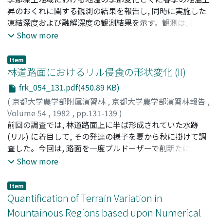
山麓部の積雪水量が最大となる2月 - 3月上旬の積雪水量の
昇のおくれに関する観測の結果を報告し, 同時に実施した
高度分布直線の勾配は, 井上ら (1979) が示した, 海岸から
凍結深度および融解深度の観測結果を示す。観測は, 根釧
の距離との関係に近い値をとることがわかった。梁ヶ谷と
内陸部 (東北海道) の標茶町に所在する京都大学農学部附
Show more
琵琶湖の間に南北に連なる比良山地の積雪深データより,
属演習林北海道演習林 (標茶区) の苗畑で行った。観測条
積雪の全層平均密度と経過日数の関係を用いて積雪水量を
件は, 1979年11月 - 1980年6月の場合は降雪ごとに除雪を
Item
推定し, 積雪水量の高度分布直線を求めた結果, 直線の勾配
行い, 1980年11月 - 1981年5月には自然積雪条件である。
林道路面におけるリル侵食の形状変化 (II)
は, 梁ヶ谷よりも大きく, 比良山地においても, 海岸からの
観測結果を要約すると以下のとおりである。1) 観測期間
frk_054_131.pdf(450.89 KB)
距離が長くなるにつれて高度分布直線の勾配が小さくなる
中の地温の変化は, 地温の垂直分布の型や変化の緩急から,
(
京都大学農学部附属演習林
,
京都大学農学部演習林報告
,
ことがわかった。
(1) 向寒期, (2) 凍結進行期, (3) 融解進行期および (4) 向暑
Volume 54
,
1982
,
pp.131-139
)
期の4季に分けることができる。2) 向寒期は, 11月末ある
藤井, 禧雄
前回の調査では, 林道路面上に半ば形成されていた水跡
;
古谷, 士郎
;
酒井, 徹朗
;
佐々木, 功
;
Fujii,
いは12月初旬に季節凍土が形成されはじめるまでの期間
Yoshio
(リル) に着目して, その発達の様子を夏から秋に掛けて調
;
Furutani, Shiroo
;
Sakai, Tetsuroo
;
Sasaki, Isao
;
で, 地表面を通して熱が外部に向って放出され, 地温が急速
フジイ, ヨシオ
査した。今回は, 路面を一度ブルドーザーで削新たに路面
;
フルタニ, シロウ
;
サカイ, テツロウ
;
ササ
に低下する。3) 凍結進行期は, いわゆる厳寒期にあたり,
キ, イサオ
を造成した段階から, どのようにリルが形成され, 発達して
Show more
向寒期と同様に地表面を通して熱が外部に奪われる時期で
ゆくのかを積雪期を含む約10ヶ月間に渡って調査した。
ある。しかし, この時期には, 凍結前線において土 (土中の
間げき水) の凍結に伴って発生する多量の熱のために, 向寒
Item
Quantification of Terrain Variation in
期に比べると地温の低下速度が小さくなる。4) 融解進行
期は, 雪面あるいは地表面での熱収支が向寒期や凍結進行
Mountainous Regions based upon Numerical