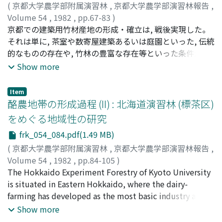
(
京都大学農学部附属演習林
,
京都大学農学部演習林報告
,
次分枝においては, 前年の0次軸の頂芽より伸長したものの
31％である。1971年にスギの直挿しが行なわれたが, 相対
Volume 54
,
1982
,
pp.67-83
)
分枝率が最も高く, 1次軸の頂芽より伸長したものがこれに
照度約5. 6％のスギ林内のもの (林分III) より生長がよく,
岩井, 吉弥
京都での建築用竹材産地の形成・確立は, 戦後実現した。
;
Iwai, Yoshiya
;
イワイ, ヨシヤ
つづいた。0次軸の新条長20mm付近を境として, 新条長に
年平均樹高生長量は約25cmとなっている。1981年冬雪害
それは単に, 茶室や数寄屋建築あるいは庭園といった, 伝統
対する総展開葉数の比あるいは平均節間長は大きく変化
を被り残存本数は約3, 600本/haである。林内には下層植
的なものの存在や, 竹林の豊富な存在等といった条件が, 京
し, 節間のつまった短枝と長枝の区別が認められた。1年生
生が多少繁茂するが, 間伐後天然更新したヒノキ稚樹も多
都に備わっていたということによるのではない。それより
Show more
枝の2次軸の頂芽から伸長した新条の89％, 1次軸から伸長
い。これらを本数調整することによって直掃ししたスギと
もむしろ, 次のようなメカニズムに注目すべきである。戦
した新条の62. 5％, 0次軸の頂芽から伸長した新条の40％
の混交仕立てを行なうことは有望である。林分II (ヒノキ
後, わが国の住宅建築需要が増大する中で, 人工銘竹を中心
が短枝であった。クロモジは2生育季の聞に3次枝をつくる
天然更新) : 林分Iに隣接し上木の年齢も同じであるが,
Item
とした建築用竹材の需要も増加した。その過程で, 京都に
酪農地帯の形成過程 (II) : 北海道演習林 (標茶区)
けれども, 4次枝となったものはなかった。前年の 1, 2次軸
1965年以降ほぼ5年おきに間伐が繰返されたため, 現在本
は, 銘竹生産業者・銘竹問屋をはじめとして製品加工業者
に由来する新条は短枝化する傾向がある。これらのことか
数は林分Iより30％も少なく, 林冠は疎開し平均相対照度は
をめぐる地域性の研究
が成立してくるが, 京都の産地は, 次の3つの段階を経ては
ら5次以上の分校ができる可能性は低いと考えられる。
50％と著しく明るい。したがって下層植生もよく繁茂して
frk_054_084.pdf(1.49 MB)
じめて形成・確立されたということができる。 第1段階…
いるが, 5 - 19年生, 高さ50 - 300cmの天然生のヒノキ稚樹
産地の形成 : 銘竹問屋と銘竹生産業者の協調段階 第2段
(
京都大学農学部附属演習林
,
京都大学農学部演習林報告
,
が70, 000本/haも密生し, 枯死木もみられる。そのため相
階…産地の再編 : 銘竹問屋による製品加工業者の育成段階
Volume 54
,
1982
,
pp.84-105
)
対的に葉量の少ないものが多いので, 下層植生とともに本
第3段階…産地の確立 : 三者の確立段階 そして, 銘竹生産業
北尾, 邦伸
The Hokkaido Experiment Forestry of Kyoto University
;
Kitao, Kuninobu
;
キタオ, クニノブ
数調整のための除伐を行なう必要がある。各調査林分の
者・銘竹問屋・製品加工業者の3者が, それぞれの機能を積
is situated in Eastern Hokkaido, where the dairy-
A_o層量はスギ林 (林分II) より少ないが, 表層土中に混入
極的意欲的に発揮することによって, 生産・販売体制が完
farming has developed as the most basic industry and
したリター量は反対に多く, 雨水による流亡はほとんどな
成されたところに京都の大きな特徴がある。
farmers have continuously made pastures from forest
Show more
いようである。また土壌の理化学性もPの含有率が少ない
lands. The author investigated Iyasaka, the nearest