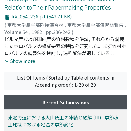
小さくなるが, カメラ距離 (Fig. 1中のL) が小さいほど計測
Relation to Their Papermaking Properties
精度が高くなることがわかった。また, スギ丸太の実物に
frk_054_236.pdf(542.71 KB)
ついて計測を試みた結果から, 実用の可能性のあることが
明らかになった。
(
京都大学農学部附属演習林
,
京都大学農学部演習林報告
,
Volume 54
,
1982
,
pp.236-242
)
Wai, Nwe-Ni
ビルマ産および国内産の竹材数種を供試, それらから調製
;
Murakami, Koji
;
ヌエ ニ, ウェイ
;
村上, 浩一
;
ムラカミ, コウイチ
したホロパルプの構成要素の特徴を研究した。まず竹材ホ
ロパルプの調製法を検討し, 過酢酸法が適していることを
認めた。ホロパルプの篩別を行った結果, 繊維要素の殆ん
Show more
どは60および100メッシュ残留区分に, また非繊維状要素
の大部分は100メッシュ通過区分に存在することが判明し
List Of Items (Sorted by Table of contents in
た。ホロパルプ収率および繊維要素の比率は3つのグルー
Ascending order): 1-20 of 20
プに分けることができ, この分類が竹材組織における維管
束鞘の配列パターンと関連しているととが推定された。
Recent Submissions
東北海道における火山灰土の凍結と融解 (III) : 季節凍
土地域における地温の季節変化