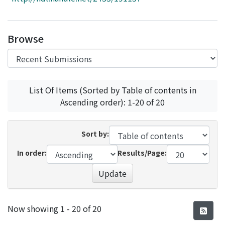
Access Statistics
Library Network
Browse
List Of Items (Sorted by Table of contents in
Ascending order): 1-20 of 20
Sort by:
In order:
Results/Page:
Update
Recent Submissions
Now showing
1 - 20 of 20