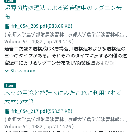
Item
な知識をもった人びとが, 当時この植栽案作成にかかわっ
超薄切片処理法による道管壁中のリグニン分
たのか。その人びとのいだいた公園観は, どのようなもの
布
か。それらを考察するため, この植栽案を, 費用, 植物数,
frk_054_209.pdf(983.66 KB)
植物名などから検討した。その結果, 植栽案は神奈川県名
で作成されているが, 実際の植物の選釈には園芸・植木業
(
京都大学農学部附属演習林
,
京都大学農学部演習林報告
,
にたずさわる者がかかわったことが推察できる。また, 最
Volume 54
,
1982
,
pp.209-216
)
初日本側当事者の強くいだいた公園イメージは, 花木と草
岸, 恭二
道管二次壁の層構成は3層構造, 1層構造および多層構造の
;
原田, 浩
;
佐伯, 浩
;
Kishi, Kyoji
;
Harada, Hiroshi
;
花が豊かに植えられた花壇と芝生で構成される庭であった
Saiki, Hiroshi
三つのタイプがある。それぞれのタイプに属する樹種の道
;
キシ, キョウジ
;
ハラダ, ヒロシ
;
サイキ, ヒ
と思われる。そこにみられるのは, 欧米に生まれた公園が,
ロシ
官壁中におけるリグニン分布をUV顕微鏡法および超薄切
独自の築庭術と高度な園芸を有する風土に移しうえられた
片にHF処理, NaClO_2処理, KMnO_4, 後染色を行ない電顕
Show more
ようとした時の, 最初の公園理解であろう。資料として, 三
で観察する方法によって調べた。道管のリグニン濃度は木
つの「費用調書」および植栽案全文を掲げ, 特に植物名に
繊維や周囲仮道管のそれよりも高く, また柔細胞のそれと
Item
は, 現在の植物略称, 学名等を判明するかぎり書き添え, 注
比較しでも一般にわずかに高いか同程度であった。三つの
木材の用途と統計的にみたこれに利用される
を付した。
タイプの道管壁中におけるリグニン分布はほとんど同じで
木材の材質
あった。すなわち, 細胞間層でリグニン濃度が高く, 続いて
frk_054_217.pdf(558.57 KB)
一次壁, 二次壁とリグニン濃度は減少した。二次壁中では
リグニン濃度は均一であった。
(
京都大学農学部附属演習林
,
京都大学農学部演習林報告
,
Volume 54
,
1982
,
pp.217-226
)