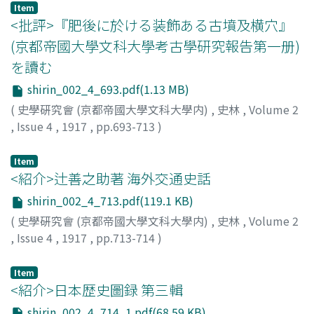
Item
<批評>『肥後に於ける装飾ある古墳及横穴』
(京都帝國大學文科大學考古學研究報告第一册)
を讀む
shirin_002_4_693.pdf(1.13 MB)
(
史學硏究會 (京都帝國大學文科大學内)
,
史林
,
Volume 2
,
Issue 4
,
1917
,
pp.693-713
)
喜田, 貞吉
Item
<紹介>辻善之助著 海外交通史話
shirin_002_4_713.pdf(119.1 KB)
(
史學硏究會 (京都帝國大學文科大學内)
,
史林
,
Volume 2
,
Issue 4
,
1917
,
pp.713-714
)
中村
Item
<紹介>日本歴史圖録 第三輯
shirin_002_4_714_1.pdf(68.59 KB)