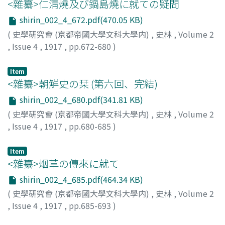
<雜纂>仁淸燒及び鍋島燒に就ての疑問
shirin_002_4_672.pdf(470.05 KB)
(
史學硏究會 (京都帝國大學文科大學内)
,
史林
,
Volume 2
,
Issue 4
,
1917
,
pp.672-680
)
吉澤, 義則
Item
<雜纂>朝鮮史の栞 (第六回、完結)
shirin_002_4_680.pdf(341.81 KB)
(
史學硏究會 (京都帝國大學文科大學内)
,
史林
,
Volume 2
,
Issue 4
,
1917
,
pp.680-685
)
今西, 龍
Item
<雜纂>烟草の傳來に就て
shirin_002_4_685.pdf(464.34 KB)
(
史學硏究會 (京都帝國大學文科大學内)
,
史林
,
Volume 2
,
Issue 4
,
1917
,
pp.685-693
)
川島, 元次郞