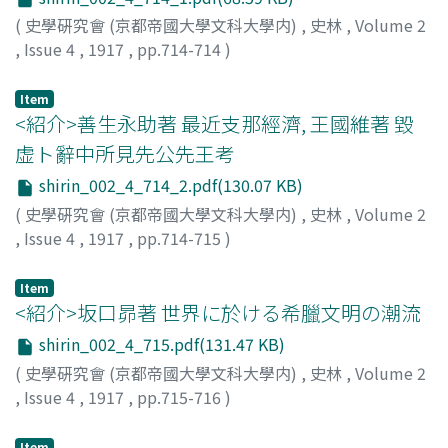
(
史學硏究會 (京都帝國大學文科大學内)
,
史林
,
Volume 2
,
Issue 4
,
1917
,
pp.714-714
)
西田
Item
<紹介>善生永助著 最近支那經濟, 王國維著 毀
虚ト辭中所見先公先王考
shirin_002_4_714_2.pdf(130.07 KB)
(
史學硏究會 (京都帝國大學文科大學内)
,
史林
,
Volume 2
,
Issue 4
,
1917
,
pp.714-715
)
那波
Item
<紹介>坂口昴著 世界に於ける希臘文明の潮流
shirin_002_4_715.pdf(131.47 KB)
(
史學硏究會 (京都帝國大學文科大學内)
,
史林
,
Volume 2
,
Issue 4
,
1917
,
pp.715-716
)
植村
Item