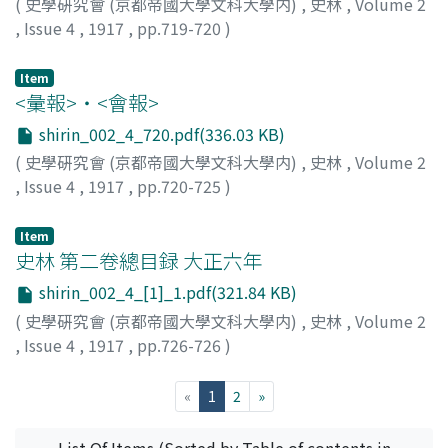
(
史學硏究會 (京都帝國大學文科大學内)
,
史林
,
Volume 2
,
Issue 4
,
1917
,
pp.719-720
)
中村
Item
<彙報>・<會報>
shirin_002_4_720.pdf(336.03 KB)
(
史學硏究會 (京都帝國大學文科大學内)
,
史林
,
Volume 2
,
Issue 4
,
1917
,
pp.720-725
)
Item
史林 第二卷總目録 大正六年
shirin_002_4_[1]_1.pdf(321.84 KB)
(
史學硏究會 (京都帝國大學文科大學内)
,
史林
,
Volume 2
,
Issue 4
,
1917
,
pp.726-726
)
(current)
«
1
2
»