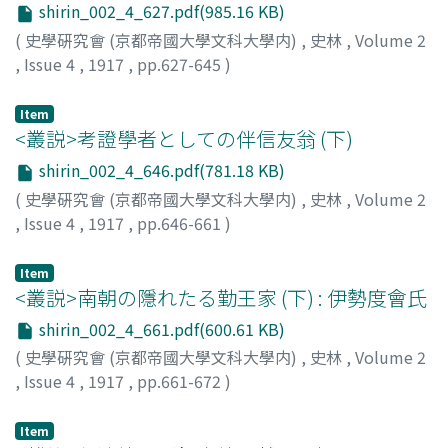
shirin_002_4_627.pdf(985.16 KB)
(
史學硏究會 (京都帝國大學文科大學内)
,
史林
,
Volume 2
,
Issue 4
,
1917
,
pp.627-645
)
武内, 義雄
Item
<叢説>考證學者としての伴信友翁 (下)
shirin_002_4_646.pdf(781.18 KB)
(
史學硏究會 (京都帝國大學文科大學内)
,
史林
,
Volume 2
,
Issue 4
,
1917
,
pp.646-661
)
阪倉, 篤太郞
Item
<叢説>南朝の隱れたる勤王家 (下) : 伊勢度會氏
shirin_002_4_661.pdf(600.61 KB)
(
史學硏究會 (京都帝國大學文科大學内)
,
史林
,
Volume 2
,
Issue 4
,
1917
,
pp.661-672
)
大西, 源一
Item