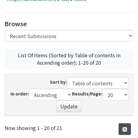
Access Statistics
Library Network
Browse
List Of Items (Sorted by Table of contents in
Ascending order): 1-20 of 20
Sort by:
In order:
Results/Page:
Update
Recent Submissions
Now showing
1 - 20 of 21