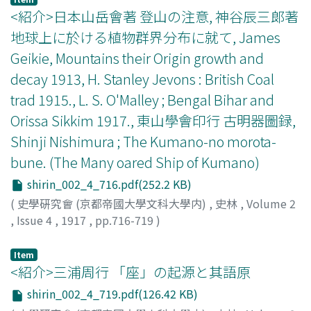
<紹介>日本山岳會著 登山の注意, 神谷辰三郞著
地球上に於ける植物群界分布に就て, James
Geikie, Mountains their Origin growth and
decay 1913, H. Stanley Jevons : British Coal
trad 1915., L. S. O'Malley ; Bengal Bihar and
Orissa Sikkim 1917., 東山學會印行 古明器圖録,
Shinji Nishimura ; The Kumano-no morota-
bune. (The Many oared Ship of Kumano)
shirin_002_4_716.pdf(252.2 KB)
(
史學硏究會 (京都帝國大學文科大學内)
,
史林
,
Volume 2
,
Issue 4
,
1917
,
pp.716-719
)
梅原
Item
<紹介>三浦周行 「座」の起源と其語原
shirin_002_4_719.pdf(126.42 KB)