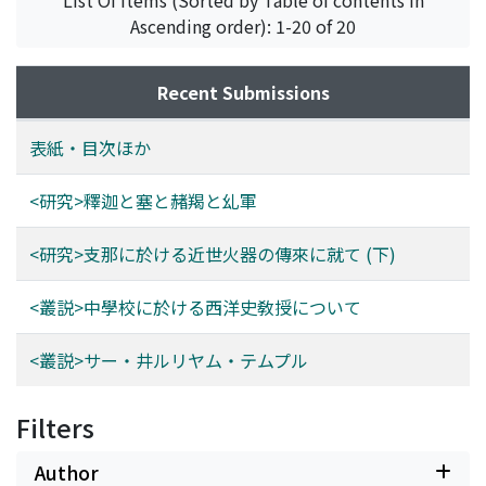
List Of Items (Sorted by Table of contents in
Ascending order): 1-20 of 20
Recent Submissions
表紙・目次ほか
<研究>釋迦と塞と赭羯と乣軍
<研究>支那に於ける近世火器の傳來に就て (下)
<叢説>中學校に於ける西洋史敎授について
<叢説>サー・井ルリヤム・テムプル
Filters
Author