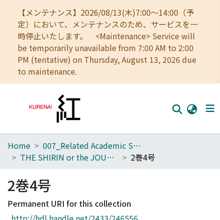
【メンテナンス】2026/08/13(木)7:00～14:00（予
定）において、メンテナンスのため、サービスを一
時停止いたします。 <Maintenance> Service will
be temporarily unavailable from 7:00 AM to 2:00
PM (tentative) on Thursday, August 13, 2026 due
to maintenance.
Home
007_Related Academic Societies
Home
THE SHIRIN or the JOURNAL OF HISTORY
2巻4号
Communities
2巻4号
Browse
Permanent URI for this collection
Download Ranking
http://hdl.handle.net/2433/246556