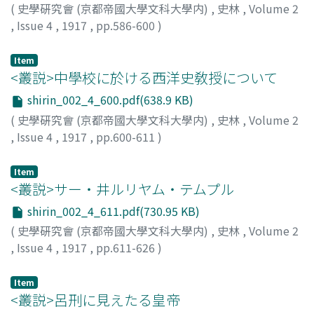
(
史學硏究會 (京都帝國大學文科大學内)
,
史林
,
Volume 2
,
Issue 4
,
1917
,
pp.586-600
)
矢野, 仁一
Item
<叢説>中學校に於ける西洋史敎授について
shirin_002_4_600.pdf(638.9 KB)
(
史學硏究會 (京都帝國大學文科大學内)
,
史林
,
Volume 2
,
Issue 4
,
1917
,
pp.600-611
)
新見, 吉治
Item
<叢説>サー・井ルリヤム・テムプル
shirin_002_4_611.pdf(730.95 KB)
(
史學硏究會 (京都帝國大學文科大學内)
,
史林
,
Volume 2
,
Issue 4
,
1917
,
pp.611-626
)
内田, 銀藏
Item
<叢説>呂刑に見えたる皇帝