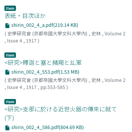
Item
表紙・目次ほか
shirin_002_4_a.pdf(219.14 KB)
(
史學硏究會 (京都帝國大學文科大學内)
,
史林
,
Volume 2
,
Issue 4
,
1917
)
Item
<研究>釋迦と塞と赭羯と乣軍
shirin_002_4_553.pdf(1.53 MB)
(
史學硏究會 (京都帝國大學文科大學内)
,
史林
,
Volume 2
,
Issue 4
,
1917
,
pp.553-585
)
藤田, 豐八
Item
<研究>支那に於ける近世火器の傳來に就て
(下)
shirin_002_4_586.pdf(804.69 KB)