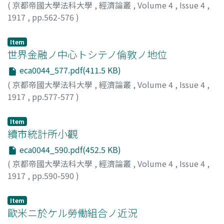
(
京都帝國大學法科大學
,
經濟論叢
,
Volume 4
,
Issue 4
,
1917
,
pp.562-576
)
神戸, 正雄
;
Kambe, Masao
;
カンベ, マサオ
Item
世界金融ノ中心トシテノ倫敦ノ地位
eca0044_577.pdf(411.5 KB)
(
京都帝國大學法科大學
,
經濟論叢
,
Volume 4
,
Issue 4
,
1917
,
pp.577-577
)
神戸, 正雄
;
Kambe, Masao
;
カンベ, マサオ
Item
續市統計所小觀
eca0044_590.pdf(452.5 KB)
(
京都帝國大學法科大學
,
經濟論叢
,
Volume 4
,
Issue 4
,
1917
,
pp.590-590
)
財部, 靜治
;
Takarabe, Seiji
;
タカラベ, セイジ
Item
歐米ニ於ケル勞働組合ノ近況