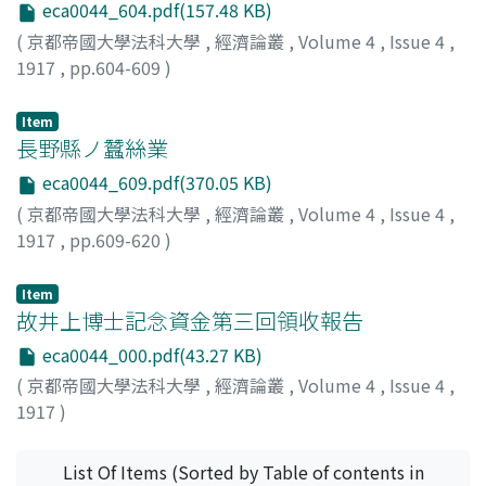
eca0044_604.pdf(157.48 KB)
(
京都帝國大學法科大學
,
經濟論叢
,
Volume 4
,
Issue 4
,
1917
,
pp.604-609
)
山本, 美越乃
;
Yamamoto, Miono
;
ヤマモト, ミオノ
Item
長野縣ノ蠶絲業
eca0044_609.pdf(370.05 KB)
(
京都帝國大學法科大學
,
經濟論叢
,
Volume 4
,
Issue 4
,
1917
,
pp.609-620
)
河田, 嗣郎
;
Kawata, Shiro
;
カワタ, シロウ
Item
故井上博士記念資金第三回領收報告
eca0044_000.pdf(43.27 KB)
(
京都帝國大學法科大學
,
經濟論叢
,
Volume 4
,
Issue 4
,
1917
)
List Of Items (Sorted by Table of contents in