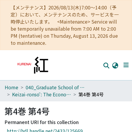
【メンテナンス】2026/08/13(木)7:00～14:00（予
定）において、メンテナンスのため、サービスを一
時停止いたします。 <Maintenance> Service will
be temporarily unavailable from 7:00 AM to 2:00
PM (tentative) on Thursday, August 13, 2026 due
to maintenance.
Home
040_Graduate School of Economics
Home
Keizai-ronsō : The Economic Review
第4巻 第4号
Communities
第4巻 第4号
Browse
Permanent URI for this collection
Download Ranking
http://hdl.handle.net/2433/125669