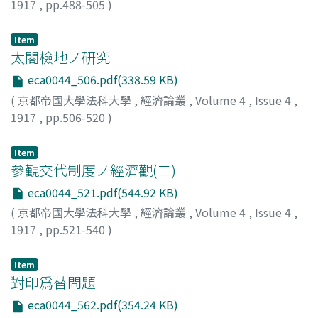
1917
,
pp.488-505
)
小島, 昌太郎
;
Kojima, Shotaro
;
コジマ, ショウタロウ
Item
太閤檢地ノ研究
eca0044_506.pdf(338.59 KB)
(
京都帝國大學法科大學
,
經濟論叢
,
Volume 4
,
Issue 4
,
1917
,
pp.506-520
)
牧野, 信之助
;
Makino, Shinnosuke
;
マキノ, シンノスケ
Item
參覲交代制度ノ經濟觀(二)
eca0044_521.pdf(544.92 KB)
(
京都帝國大學法科大學
,
經濟論叢
,
Volume 4
,
Issue 4
,
1917
,
pp.521-540
)
本庄, 榮治郎
;
Honjo, Eijiro
;
ホンジョウ, エイジロウ
Item
對印爲替問題
eca0044_562.pdf(354.24 KB)