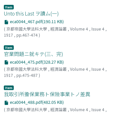
Item
Unto this Last ヲ讀ム(一)
eca0044_467.pdf(190.11 KB)
(
京都帝國大學法科大學
,
經濟論叢
,
Volume 4
,
Issue 4
,
1917
,
pp.467-474
)
河上, 肇
;
Kawakami, Hajime
;
カワカミ, ハジメ
Item
官業問題ニ就キテ(三、完)
eca0044_475.pdf(328.27 KB)
(
京都帝國大學法科大學
,
經濟論叢
,
Volume 4
,
Issue 4
,
1917
,
pp.475-487
)
神戸, 正雄
;
Kambe, Masao
;
カンベ, マサオ
Item
我取引所擔保業務ト保險事業トノ差異
eca0044_488.pdf(482.05 KB)
(
京都帝國大學法科大學
,
經濟論叢
,
Volume 4
,
Issue 4
,