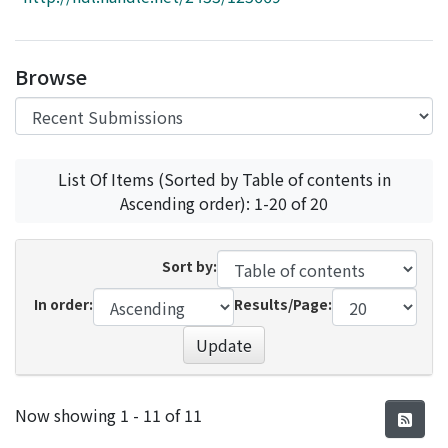
Access Statistics
Library Network
Browse
List Of Items (Sorted by Table of contents in
Ascending order): 1-20 of 20
Sort by:
In order:
Results/Page:
Update
Recent Submissions
Now showing
1 - 11 of 11