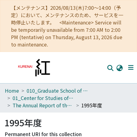
【メンテナンス】2026/08/13(木)7:00～14:00（予
定）において、メンテナンスのため、サービスを一
時停止いたします。 <Maintenance> Service will
be temporarily unavailable from 7:00 AM to 2:00
PM (tentative) on Thursday, August 13, 2026 due
to maintenance.
Home
010_Graduate School of Letters
Home
01_Center for Studies of Cultural Heritage and Inter Humanities Section of Archaeological Heritage Management for KU
Communities
The Annual Report of the Center for Cultural Heritage Studies
1995年度
Browse
1995年度
Download Ranking
Permanent URI for this collection