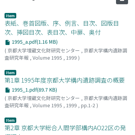
Item
表紙、巻首図版、序、例言、目次、図版目
次、挿図目次、表目次、中扉、奥付
1995_a.pdf(1.16 MB)
(
京都大学埋蔵文化財研究センター
,
京都大学構内遺跡調
査研究年報
,
Volume 1995
,
1999
)
Item
第1章 1995年度京都大学構内遺跡調査の概要
1995_1.pdf(89.7 KB)
(
京都大学埋蔵文化財研究センター
,
京都大学構内遺跡調
査研究年報
,
Volume 1995
,
1999
,
pp.1-2
)
山中, 一郎
;
清水, 芳裕
;
冨井, 眞
Item
第2章 京都大学総合人間学部構内AO22区の発