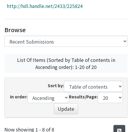
Access Statistics
http://hdl.handle.net/2433/225824
Library Network
Browse
List Of Items (Sorted by Table of contents in
Ascending order): 1-20 of 20
Sort by:
In order:
Results/Page:
Update
Recent Submissions
Now showing
1 - 8 of 8