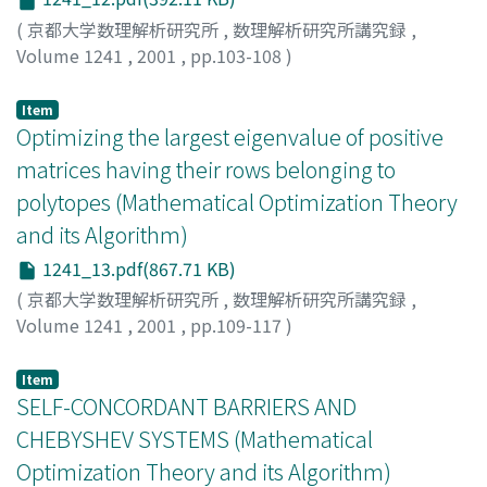
(
京都大学数理解析研究所
,
数理解析研究所講究録
,
Volume 1241
,
2001
,
pp.103-108
)
根岸, 達彦
;
八巻, 直一
;
矢部, 博
;
Negishi, Tatsuhiko
;
Yamaki, Naokazu
;
Yabe, Hiroshi
Item
Optimizing the largest eigenvalue of positive
matrices having their rows belonging to
polytopes (Mathematical Optimization Theory
and its Algorithm)
1241_13.pdf(867.71 KB)
(
京都大学数理解析研究所
,
数理解析研究所講究録
,
Volume 1241
,
2001
,
pp.109-117
)
Sekitani, Kazuyuki
;
Okazaki, Mitsutaka
;
関谷, 和之
;
岡崎,
充高
Item
SELF-CONCORDANT BARRIERS AND
CHEBYSHEV SYSTEMS (Mathematical
Optimization Theory and its Algorithm)