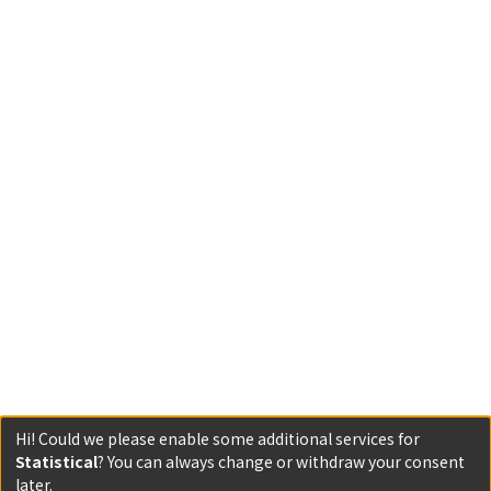
Hi! Could we please enable some additional services for
Statistical
? You can always change or withdraw your consent
Powered by DSpace and JAIRO Crawler-List
later.