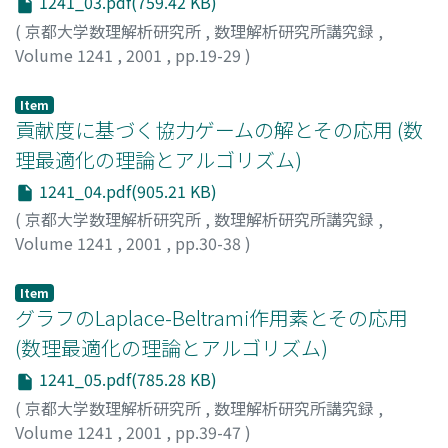
1241_03.pdf(759.42 KB)
(
京都大学数理解析研究所
,
数理解析研究所講究録
,
Volume 1241
,
2001
,
pp.19-29
)
鈴木, 淳生
;
瀬古, 進
;
穴太, 克則
;
Suzuki, Atsuo
;
Seko,
Susumu
;
Ano, Katsunori
Item
貢献度に基づく協力ゲームの解とその応用 (数
理最適化の理論とアルゴリズム)
1241_04.pdf(905.21 KB)
(
京都大学数理解析研究所
,
数理解析研究所講究録
,
Volume 1241
,
2001
,
pp.30-38
)
鶴見, 昌代
;
谷野, 哲三
;
乾口, 雅弘
;
Tsurumi, Masayo
;
Tanino, Tetsuzo
;
Inuiguchi, Masahiro
Item
グラフのLaplace-Beltrami作用素とその応用
(数理最適化の理論とアルゴリズム)
1241_05.pdf(785.28 KB)
(
京都大学数理解析研究所
,
数理解析研究所講究録
,
Volume 1241
,
2001
,
pp.39-47
)