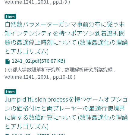
Volume 1241
,
2001
,
pp.1-9
)
Liu, Jian-Qin
;
Shimohara, Katsunori
;
劉, 健勤
;
下原, 勝憲
Item
自然数パラメーターガンマ事前分布に従う未
知インテンシティを持つポアソン到着選択問
題の最適停止時刻について (数理最適化の理論
とアルゴリズム)
1241_02.pdf(576.67 KB)
(
京都大学数理解析研究所
,
数理解析研究所講究録
,
Volume 1241
,
2001
,
pp.10-18
)
来島, 愛子
;
穴太, 克則
;
Kurushima, Aiko
;
Ano, Katsunori
Item
Jump-diffusion processを持つゲームオプショ
ンの価格付けと両プレーヤーの最適行使境界
に関する数値計算について (数理最適化の理論
とアルゴリズム)