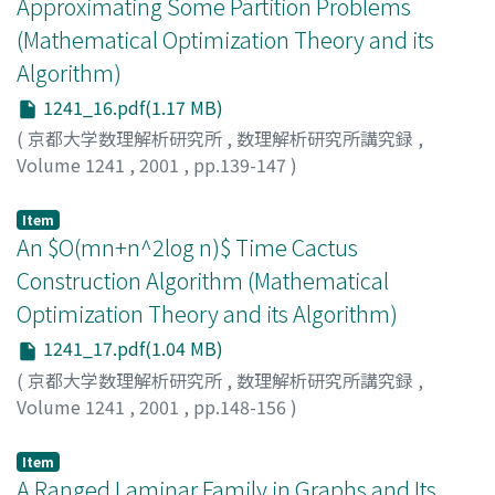
Approximating Some Partition Problems
(Mathematical Optimization Theory and its
Algorithm)
1241_16.pdf(1.17 MB)
(
京都大学数理解析研究所
,
数理解析研究所講究録
,
Volume 1241
,
2001
,
pp.139-147
)
Zhao, Liang
;
Nagamochi, Hiroshi
;
Ibaraki, Toshihide
;
趙,
亮
;
永持, 仁
;
茨木, 俊秀
;
90344902
;
70202231
Item
An $O(mn+n^2log n)$ Time Cactus
Construction Algorithm (Mathematical
Optimization Theory and its Algorithm)
1241_17.pdf(1.04 MB)
(
京都大学数理解析研究所
,
数理解析研究所講究録
,
Volume 1241
,
2001
,
pp.148-156
)
Nagamochi, Hiroshi
;
Nakamura, Shuji
;
Ishii, Toshimasa
;
永持, 仁
;
中村, 秀司
;
石井, 利昌
;
70202231
Item
A Ranged Laminar Family in Graphs and Its