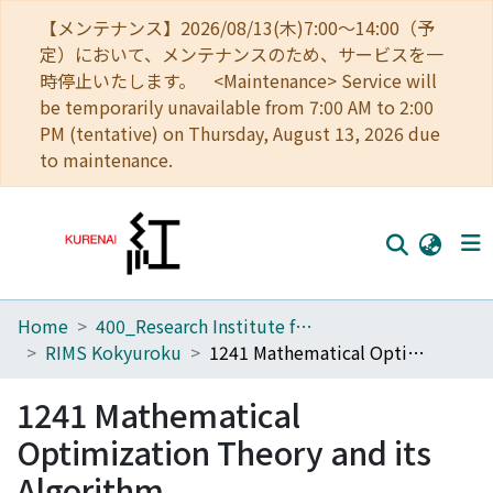
【メンテナンス】2026/08/13(木)7:00～14:00（予
定）において、メンテナンスのため、サービスを一
時停止いたします。 <Maintenance> Service will
be temporarily unavailable from 7:00 AM to 2:00
PM (tentative) on Thursday, August 13, 2026 due
to maintenance.
Home
400_Research Institute for Mathematical Sciences
Home
RIMS Kokyuroku
1241 Mathematical Optimization Theory and its Algorithm
Communities
1241 Mathematical
Browse
Optimization Theory and its
Download Ranking
Algorithm