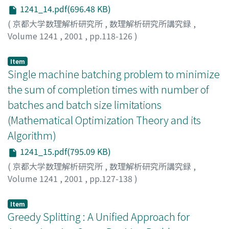
1241_14.pdf(696.48 KB)
(
京都大学数理解析研究所
,
数理解析研究所講究録
,
Volume 1241
,
2001
,
pp.118-126
)
Faybusovich, Leonid
Item
Single machine batching problem to minimize
the sum of completion times with number of
batches and batch size limitations
(Mathematical Optimization Theory and its
Algorithm)
1241_15.pdf(795.09 KB)
(
京都大学数理解析研究所
,
数理解析研究所講究録
,
Volume 1241
,
2001
,
pp.127-138
)
Muthusamy, Kanesan
;
Ishii, Hiroaki
;
Masuda, Teruo
;
Mohri, Shintaro
;
石井, 博昭
;
益田, 照雄
;
毛利, 進太郎
Item
Greedy Splitting : A Unified Approach for