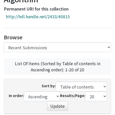
Access Statistics
Permanent URI for this collection
Library Network
http://hdl.handle.net/2433/40815
Browse
List Of Items (Sorted by Table of contents in
Ascending order): 1-20 of 20
Sort by:
In order:
Results/Page:
Update