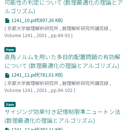
可能性の判定について (数理最適化の理論とア
ルゴリズム)
1241_10.pdf(897.26 KB)
(
京都大学数理解析研究所
,
数理解析研究所講究録
,
Volume 1241
,
2001
,
pp.84-93
)
伊藤, 美保
;
平林, 隆一
;
Ito, Miho
;
Hirabayashi, Ryuichi
Item
直角ノルムを用いた多目的配置問題の有効解
について (数理最適化の理論とアルゴリズム)
1241_11.pdf(781.01 KB)
(
京都大学数理解析研究所
,
数理解析研究所講究録
,
Volume 1241
,
2001
,
pp.94-102
)
金, 正道
;
Kon, Masamichi
Item
サイジング効果付き記憶制限準ニュートン法
(数理最適化の理論とアルゴリズム)
1241_12.pdf(392.11 KB)