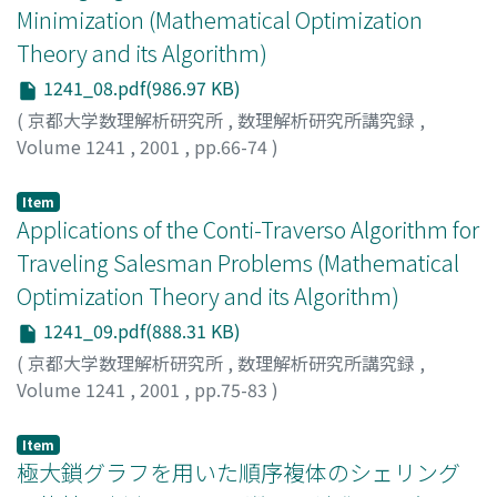
Minimization (Mathematical Optimization
Theory and its Algorithm)
1241_08.pdf(986.97 KB)
(
京都大学数理解析研究所
,
数理解析研究所講究録
,
Volume 1241
,
2001
,
pp.66-74
)
Moriguchi, Satoko
;
Murota, Kazuo
;
Shioura, Akiyoshi
;
森
口, 聡子
;
室田, 一雄
;
塩浦, 昭義
Item
Applications of the Conti-Traverso Algorithm for
Traveling Salesman Problems (Mathematical
Optimization Theory and its Algorithm)
1241_09.pdf(888.31 KB)
(
京都大学数理解析研究所
,
数理解析研究所講究録
,
Volume 1241
,
2001
,
pp.75-83
)
Ito, Masashi
;
Hirabayashi, Ryuichi
;
伊藤, 雅史
;
平林, 隆一
Item
極大鎖グラフを用いた順序複体のシェリング