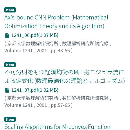
林, 幸雄
;
Hayashi, Yukio
Item
Axis-bound CNN Problem (Mathematical
Optimization Theory and its Algorithm)
1241_06.pdf(1.07 MB)
(
京都大学数理解析研究所
,
数理解析研究所講究録
,
Volume 1241
,
2001
,
pp.48-56
)
Yonezawa, Kouki
;
Iwama, Kazuo
;
米澤, 弘毅
;
岩間, 一雄
Item
不可分財をもつ経済均衡のM凸劣モジュラ流に
よる定式化 (数理最適化の理論とアルゴリズム)
1241_07.pdf(1.02 MB)
(
京都大学数理解析研究所
,
数理解析研究所講究録
,
Volume 1241
,
2001
,
pp.57-65
)
室田, 一雄
;
田村, 明久
;
Murota, Kazuo
;
Tamura, Akihisa
Item
Scaling Algorithms for M-convex Function