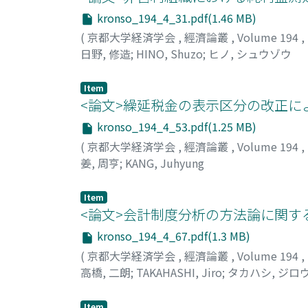
kronso_194_4_31.pdf(1.46 MB)
(
京都大学経済学会
,
經濟論叢
,
Volume 194
,
日野, 修造
;
HINO, Shuzo
;
ヒノ, シュウゾウ
Item
<論文>繰延税金の表示区分の改正に
kronso_194_4_53.pdf(1.25 MB)
(
京都大学経済学会
,
經濟論叢
,
Volume 194
,
姜, 周亨
;
KANG, Juhyung
Item
<論文>会計制度分析の方法論に関す
kronso_194_4_67.pdf(1.3 MB)
(
京都大学経済学会
,
經濟論叢
,
Volume 194
,
高橋, 二朗
;
TAKAHASHI, Jiro
;
タカハシ, ジロ
Item