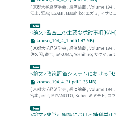
(
京都大学経済学会
,
經濟論叢
,
Volume 194
,
江上, 雅彦
;
EGAMI, Masahiko
;
エガミ, マサヒ
Item
<論文>監査上の主要な検討事項(KA
kronso_194_4_1.pdf(1.42 MB)
(
京都大学経済学会
,
經濟論叢
,
Volume 194
,
佐久間, 義浩
;
SAKUMA, Yoshihiro
;
サクマ, ヨ
Item
<論文>政策評価システムにおける｢
kronso_194_4_21.pdf(1.35 MB)
(
京都大学経済学会
,
經濟論叢
,
Volume 194
,
宮本, 幸平
;
MIYAMOTO, Kohei
;
ミヤモト, コ
Item
<論文>非営利組織における純利益測