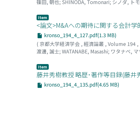
篠田, 朝也
;
SHINODA, Tomonari
;
シノダ, ト
Item
<論文>M&Aへの期待に関する会計学的考
kronso_194_4_127.pdf(1.3 MB)
(
京都大学経済学会
,
經濟論叢
,
Volume 194
,
渡邊, 誠士
;
WATANABE, Masashi
;
ワタナベ, 
Item
藤井秀樹教授 略歴･著作等目録(藤井
kronso_194_4_135.pdf(4.65 MB)
(
京都大学経済学会
,
經濟論叢
,
Volume 194
,
List Of Items (Sort