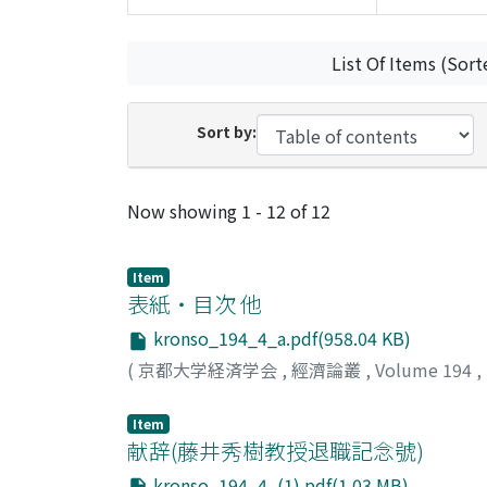
List Of Items (Sort
Sort by:
Recent Submissions
Now showing
1 - 12 of 12
Item
表紙・目次 他
kronso_194_4_a.pdf(958.04 KB)
(
京都大学経済学会
,
經濟論叢
,
Volume 194
,
Item
献辞(藤井秀樹教授退職記念號)
kronso_194_4_(1).pdf(1.03 MB)