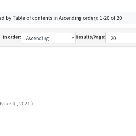
ed by Table of contents in Ascending order): 1-20 of 20
In order:
Results/Page:
Issue 4
,
2021
)