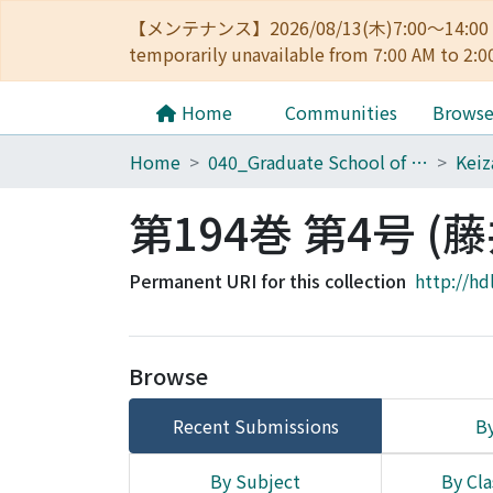
【メンテナンス】2026/08/13(木)7:00～14
temporarily unavailable from 7:00 AM to 2:0
Home
Communities
Brows
Home
040_Graduate School of Economics
第194巻 第4号 
Permanent URI for this collection
http://hd
Browse
Recent Submissions
By
By Subject
By Cla