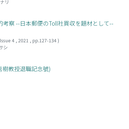
モナリ
察 --日本郵便のToll社買収を題材として--
Issue 4
,
2021
,
pp.127-134
)
マサシ
秀樹教授退職記念號)
Issue 4
,
2021
,
pp.135-149
)
ed by Table of contents in Ascending order): 1-20 of 20