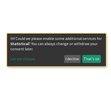
Hi! Could we please enable some additional services for
Statistical
? You can always change or withdraw your
consent later.
Let me choose
I decline
That's ok