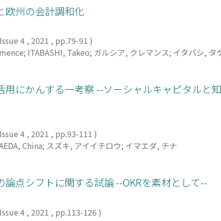
と欧州の会計調和化
Issue 4
,
2021
,
pp.79-91
)
émence
;
ITABASHI, Takeo
;
ガルシア, クレマンス
;
イタバシ, タ
活用にかんする一考察 --ソーシャルキャピタルと
Issue 4
,
2021
,
pp.93-111
)
AEDA, China
;
スズキ, アイイチロウ
;
イマエダ, チナ
論点シフトに関する試論 --OKRを素材として--
Issue 4
,
2021
,
pp.113-126
)