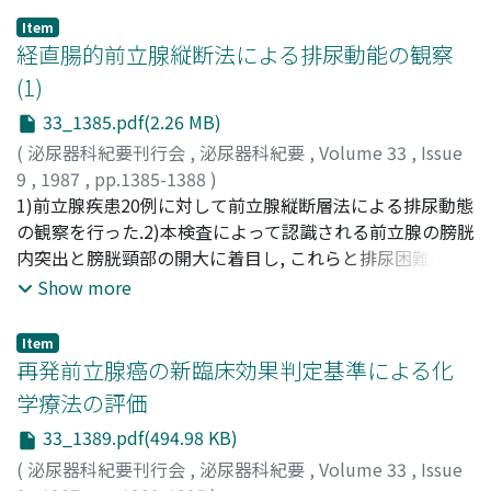
the 17 cases (64.7%) with prostatic obstruction and in 4
Item
of the 10 cases (40%) with neurogenic bladder
経直腸的前立腺縦断法による排尿動能の観察
dysfunction. Dose-dependent subjective improvement
(1)
was observed with dosages of 3 to 9 mg/day. A dosage
33_1385.pdf(2.26 MB)
of 12 mg/day did not improve subjective symptoms
more than did the 9 mg/day dose. In prostatic
(
泌尿器科紀要刊行会
,
泌尿器科紀要
,
Volume 33
,
Issue
obstruction, 7 of the 10 objective parameters improved
9
,
1987
,
pp.1385-1388
)
significantly. However, for neurogenic bladder
大貫, 隆久
1)前立腺疾患20例に対して前立腺縦断層法による排尿動態
;
黒川, 公平
;
加藤, 宣雄
;
深堀, 能立
;
清水, 嘉門
;
dysfunction, only two parameters improved
中井, 克幸
の観察を行った.2)本検査によって認識される前立腺の膀胱
;
山中, 英寿
;
OHNUKI, Takahisa
;
KUROKAWA,
significantly. Improvements in objective findings were
Kouhei
内突出と膀胱頸部の開大に着目し, これらと排尿困難の程
;
KATOH, Nobuo
;
FUKABORI, Yoshitatsu
;
generally dose-dependent in cases of prostatic
SHIMIZU, Kamon
度との相関を自覚症状, 残尿, 最大尿流量率をパラメーター
;
NAKAI, Katsuyuki
;
YAMANAKA,
Show more
obstruction, but not in neurogenic bladder
Hidetoshi
として統計学的検討を加えた.3)前立腺の膀胱内突出によ
dysfunction. Mild side effects, none of them serious,
り排尿困難が増強する傾向が弱いながらも認められた.膀
Item
were reported in 9 of the total 35 cases (26%). They
胱頸部の開大と排尿困難の間には, より強い関連が認めら
再発前立腺癌の新臨床効果判定基準による化
generally consisted of dizziness, nasal obstruction and
れた.4) A.非突出・開大群, B.突出・開大群, C.非突出・非
学療法の評価
headache. Comprehensive improvement, i.e.,
開大群, D.突出・非開大群の4群に分けるとこの順に排尿状
33_1389.pdf(494.98 KB)
improvement of both subjective symptoms and
態が悪くなるような印象を受けた
objective parameters, occurred in 11 of the 17 cases
(
泌尿器科紀要刊行会
,
泌尿器科紀要
,
Volume 33
,
Issue