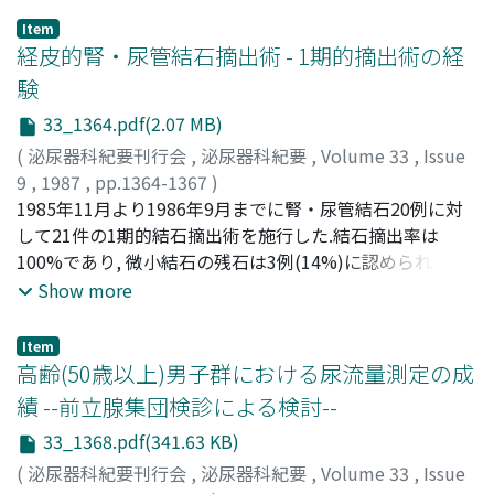
に有意差を認めなかった.2) TULでは感染群で高いものの,
Item
特に差を認めず, 抗生剤の術前投与でも発熱を抑制できな
経皮的腎・尿管結石摘出術 - 1期的摘出術の経
かった.しかし, 術後のsingle J-catheterの留置は発熱程度
験
を抑え, 発熱例を少なくした.3)結石の成分ではstruvite結
33_1364.pdf(2.07 MB)
石で発熱例が多く, 蓚酸結石でも発熱例がみられた.4)尿路
感染の菌種では術前はProteus, Pseudomonasが多くみら
(
泌尿器科紀要刊行会
,
泌尿器科紀要
,
Volume 33
,
Issue
れ, 術後はPseudomonas, 真菌が多くみられた.5)発熱の要
9
,
1987
,
pp.1364-1367
)
因は尿路感染, 腎盂内圧が最も大きな要因と考えられ, 尿路
鈴木, 和雄
1985年11月より1986年9月までに腎・尿管結石20例に対
;
宇佐美, 隆利
;
須床, 洋
;
上田, 大介
;
田島, 惇
;
阿
感染の治療, 予防は特に重要で, また腎瘻カテーテルの管理
曽, 佳郎
して21件の1期的結石摘出術を施行した.結石摘出率は
;
SUZUKI, Kazuo
;
USAMI, Takatoshi
;
SUDOKO,
にも注意を配るべきである
Hiroshi
100%であり, 微小結石の残石は3例(14%)に認められた.全
;
UEDA, Daisuke
;
TAJIMA, Atsushi
;
ASO, Yoshio
例が1回または2回の操作で結石除去を完了した.重篤な合
Show more
併症はなく, 本法は従来の観血的手術, 2期的経皮的結石摘
出術に比べて優れた術式である.手術直後, 血清Na濃度は正
Item
常範囲ながら有意に低下し, 腎盂灌流液, 術中補液の改良が
高齢(50歳以上)男子群における尿流量測定の成
必要である
績 --前立腺集団検診による検討--
33_1368.pdf(341.63 KB)
(
泌尿器科紀要刊行会
,
泌尿器科紀要
,
Volume 33
,
Issue