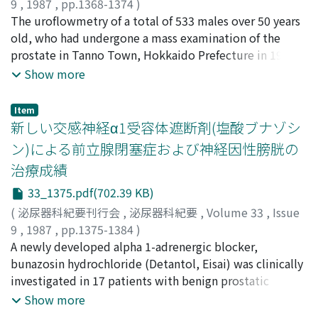
9
,
1987
,
pp.1368-1374
)
高木, 良雄
The uroflowmetry of a total of 533 males over 50 years
;
熊本, 悦明
;
山口, 康宏
;
吉岡, 琢
;
横山, 英二
;
林,
謙治
old, who had undergone a mass examination of the
;
古屋, 聖児
;
小椋, 啓
;
TAKAGI, Yoshio
;
KUMAMOTO,
Yoshiaki
prostate in Tanno Town, Hokkaido Prefecture in 1982,
;
YAMAGUCHI, Yasuhiro
;
YOSHIOKA, Migaku
;
YOKOYAMA, Eiji
and 1985, was studied. These subjects were divided
;
HAYASHI, Kenji
;
FURUYA, Seiji
;
OGURA,
Show more
Hiroshi
into 4 groups, i.e., those 50 to 69 years old and those
over 70 years old and those with and without prostatic
Item
hypertrophy by rectal palpation, the relationship
新しい交感神経α1受容体遮断剤(塩酸ブナゾシ
between voided volume and flow rate was examined.
ン)による前立腺閉塞症および神経因性膀胱の
Subjects without prostatic hypertrophy by rectal
治療成績
palpation in the older group showed markedly lower
flow rate rate than the younger group and subjects with
33_1375.pdf(702.39 KB)
prostatic hypertrophy in the younger group had a lower
(
泌尿器科紀要刊行会
,
泌尿器科紀要
,
Volume 33
,
Issue
flow rate than the older group. Thus, urinary
9
,
1987
,
pp.1375-1384
)
disturbance in elderly men was supposed to occur due
瀧田, 徹
A newly developed alpha 1-adrenergic blocker,
;
近藤, 厚生
;
三矢, 英輔
;
小谷, 俊一
;
TAKITA,
to aging changes such as benign prostatic hypertrophy
Tohru
bunazosin hydrochloride (Detantol, Eisai) was clinically
;
KONDO, Atsuo
;
MITSUYA, Hideo
;
OTANI,
and bladder neck contracture.
Toshikazu
investigated in 17 patients with benign prostatic
obstruction and 18 patients with neurogenic bladder
Show more
dysfunction. Subjective symptoms improved in 11 of