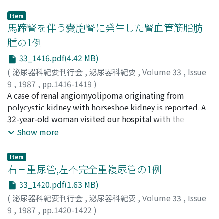
she complained of dysmenorrhea and hypermenorrhea,
she had no complaints related to the kidney. A left renal
Item
tumor was discovered incidentally during preoperative
馬蹄腎を伴う嚢胞腎に発生した腎血管筋脂肪
examination for gynecologic disease and left
腫の1例
nephrectomy was performed. Histologically, the tumor
33_1416.pdf(4.42 MB)
was shown to be a typical renal oncocytoma. This is
supposed to be the first case of renal oncocytoma
(
泌尿器科紀要刊行会
,
泌尿器科紀要
,
Volume 33
,
Issue
associated with tuberous sclerosis in Japan.
9
,
1987
,
pp.1416-1419
)
京, 昌弘
A case of renal angiomyolipoma originating from
;
幸田, 憲明
;
藤本, 宜正
;
永野, 俊介
;
KYO, Masahiro
;
KOHDA, Noriaki
polycystic kidney with horseshoe kidney is reported. A
;
FUJIMOTO, Nobumasa
;
NAGANO,
Shunsuke
32-year-old woman visited our hospital with the
complaint of proteinuria. with computerized
Show more
tomographic scan and further examinations the patient
was diagnosed as having renal angiomyolipoma with
Item
tuberous sclerosis. The tumor originated from a
右三重尿管,左不完全重複尿管の1例
polycystic horseshoe kidney. Three weeks later, she
33_1420.pdf(1.63 MB)
complained of right flank pain and was diagnosed with
(
泌尿器科紀要刊行会
,
泌尿器科紀要
,
Volume 33
,
Issue
spontaneous rupture of the angiomyolipoma. Right
9
,
1987
,
pp.1420-1422
)
heminephrectomy was performed and histological