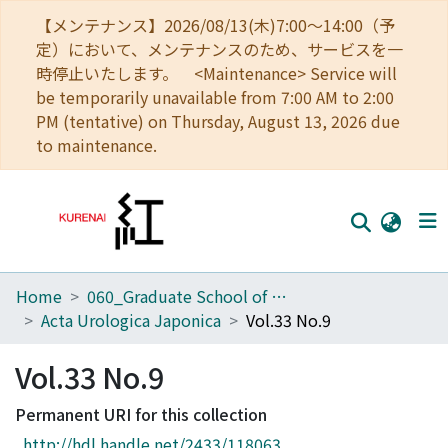
【メンテナンス】2026/08/13(木)7:00～14:00（予
定）において、メンテナンスのため、サービスを一
時停止いたします。 <Maintenance> Service will
be temporarily unavailable from 7:00 AM to 2:00
PM (tentative) on Thursday, August 13, 2026 due
to maintenance.
Home
060_Graduate School of Medicine
Home
Acta Urologica Japonica
Vol.33 No.9
Communities
Vol.33 No.9
Browse
Permanent URI for this collection
Download Ranking
http://hdl.handle.net/2433/118063