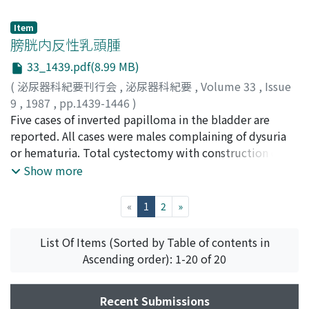
was performed. The specimen was a 1 cm polypoid
relevant literature is also reviewed briefly.
literature, 25 cases of ureteral inverted papilloma were
lesion with histologic features resembling "multifocal
collected and are reviewed. Clinical and pathological
Item
bud-like proliferation", which was reported as the
膀胱内反性乳頭腫
features are discussed.
initial stage of the inverted urothelial tumor by Kunze
33_1439.pdf(8.99 MB)
et al. Case 2: A 64-year-old female with asymptomatic
(
泌尿器科紀要刊行会
,
泌尿器科紀要
,
Volume 33
,
Issue
gross hematuria and complete obstruction of left
9
,
1987
,
pp.1439-1446
)
middle ureter on ante- and retrograde pyelograms.
高橋, 義人
Five cases of inverted papilloma in the bladder are
;
堀江, 正宣
;
磯貝, 和俊
;
栗山, 学
;
坂, 義人
;
Total nephroureterectomy was performed. A 4 cm
TAKAHASHI, Yoshito
reported. All cases were males complaining of dysuria
;
HORIE, Masanobu
;
ISOGAI,
lobulated and pedunculated lesion with histologic
Kazutoshi
or hematuria. Total cystectomy with construction of
;
KURIYAMA, Manabu
;
BAN, Yoshihito
features of typical inverted urothelial papilloma was
ileal conduit was carried out in the first case, and
Show more
resected. Twenty-one cases of ureteral inverted
transurethral resection in the other cases. Every surgical
papilloma in the literature, including our cases, are
specimen was histologically diagnosed as inverted
analyzed.
(current)
«
1
2
»
papilloma. The inverted papilloma is a distinct lesion
characterized by its rarity compared to frequency of the
List Of Items (Sorted by Table of contents in
other vesical papillomas. The prognosis is generally
Ascending order): 1-20 of 20
benign, but the possibility of recurrence and malignant
transformation indicates the necessity of a close
Recent Submissions
periodical follow-up.