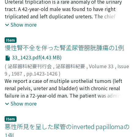
後藤, 修一
Ureteral triplication is a rare anomaly of the urinary
;
松村, 剛
;
小林, 剛
;
山田, 拓己
;
大島, 博幸
;
examination confirmed the preoperative diagnosis.
GOTOH, Shuichi
tract. A 42-year-old male was found to have right
;
MATSUMURA, Tsuyoshi
;
KOBAYASHI,
Some discussion is made on the characteristics and
Tsuyoshi
triplicated and left duplicated ureters. The chief
;
YAMADA, Takumi
;
OSHIMA, Hiroyuki
treatment of renal angiomyolipoma, and the statistics
complaint was gross hematuria, but it disappeared
Show more
on renal diseases with tuberous sclerosis in Japan are
after admission. Computerized tomographic scan, renal
presented.
angiography and urine cytology revealed no
Item
pathological findings but 3 small aneurysms at the
慢性腎不全を伴った腎孟尿管膀胱腫瘍の1例
upper pole of the right kidney. Cystoscopic
33_1423.pdf(4.43 MB)
examination showed 3 ureteral orifices on the right side
(
泌尿器科紀要刊行会
,
泌尿器科紀要
,
Volume 33
,
Issue
with bleeding from the lowest ureteral orifice. Right
9
,
1987
,
pp.1423-1426
)
retrograde pyelography revealed 3 pelvic systems with
桐山, 功
We report a case of multiple urothelial tumors (left
;
上野, 雅人
;
雨宮, 裕
;
村松, 弘志
;
土田, 均
;
松瀬, 幸
calyceal communication of lower and middle pelvic
太郎
renal pelvis, ureter and bladder) with chronic renal
;
豊嶋, 穆
;
矢崎, 恒忠
;
和久, 正良
;
KIRIYAMA, Isao
;
system. Our case is consistent with altered type-D of
UENO, Masato
failure in a 72-year-old man. The patient was admitted
;
AMEMIYA, Hiroshi
;
MURAMATSU, Hiroshi
;
Smith's classification.
TSUCHIDA, Hitoshi
because of gross hematuria with increasing volume and
;
MATSUSE, Kotaro
;
TOYOSHIMA,
Show more
Atsushi
intervals on September 14, 1985. Admission evaluation
;
YAZAKI, Tsunetada
;
WAKU, Masayoshi
including excretory urography, retrograde pyelography,
Item
computed tomography and cystoscopy revealed
悪性所見を呈した尿管のinverted papillomaの
multiple urothelial tumors in the left renal pelvis,
1例