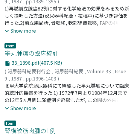
(64.7%) of prostatic obstruction and 6 of the 18 cases
9
,
1987
,
pp.1389-1395
)
(33.3%) of neurogenic bladder dysfunction.
井坂, 茂夫
1)再燃前立腺癌82例に対する化学療法の効果をみるため新
;
布施, 秀樹
;
赤座, 英之
;
森山, 信男
;
宇佐美, 道之
;
古武, 敏彦
しく提唱した方法(泌尿器科紀要・投稿中)に基づき評価を
;
松村, 陽右
;
今井, 強一
;
山中, 英寿
;
松本, 恵一
;
島崎, 淳
行った.2)前立腺局所, 骨転移, 軟部組織転移, PAPの4項目
;
ISAKA, Shigeo
;
FUSE, Hideki
;
AKAZA, Hideyuki
;
MORIYAMA, Nobuo
を個別に評価し, それを合算して総合評価を行ったところ,
;
USAMI, Michiyuki
;
KOTAKE,
Show more
Toshihiko
PRとstableをそれぞれ19%および27%に認め, 両者は有意
;
MATSUMURA, Yosuke
;
IMAI, Kyoichi
;
YAMANAKA, Hidetoshi
な生存期間の延長をみた.3)前立腺局所と骨転移は測定方
;
MATSUMOTO, Keiichi
;
Item
SHIMAZAKI, Jun
法が鋭敏なものでないため, 総合評価との一致率が低かっ
睾丸腫瘍の臨床統計
た.4)軟部組織とPAPは治療効果を鋭敏に反映した.特にPAP
33_1396.pdf(407.5 KB)
は異常値からの正常化が生存期間を延長する要因として認
(
泌尿器科紀要刊行会
,
泌尿器科紀要
,
Volume 33
,
Issue
められた.5)化学療法により自覚症状が改善されることが
9
,
1987
,
pp.1396-1403
)
多いが, 他覚的所見の総合評価とはかならずしも一致しな
吉田, 一成
北里大学病院泌尿器科にて経験した睾丸腫瘍について臨床
;
川上, 達央
;
野村, 一雄
;
西村, 清志
;
呉, 幹純
;
高
いことが多かった.6)治療効果に影響を及ぼすものとして,
木, 裕
的統計的観察を行った.1) 1972年7月より1984年12月まで
;
入江, 啓
;
村山, 雅一
;
岩村, 正嗣
;
泉, 博一
;
小田島, 邦
既治療の内容, performance state, 年齢, 病変数, stageが
男
の12年5ヵ月間に58症例を経験したが, この間の外来患者
;
内田, 豊昭
;
石橋, 晃
;
小柴, 健
;
YOSHIDA, Kazunari
;
あったが, 初回治療時の組織学的分化度は関係がなかっ
KAWAKAMI, Tatsuo
は44, 698人であり睾丸腫瘍患者は0.13%を占めた.2)年齢
;
NOMURA, Kazuo
;
NISHIMURA,
Show more
た.7)新しく提唱された評価方法の妥当性が認められた
Kiyoshi
は1歳から63歳の間に分布し, 平均28.6歳であった.初発年
;
GO, Mikitoshi
;
TAKAGI, Yutaka
;
IRIE, Akira
;
MURAYAMA, Masakazu
齢としては0～5歳と26～30歳の二峰性分布が認められ
;
IWAMURA, Masatsugu
;
IZUMI,
Item
Hirokazu
た.3)主訴としては, 無痛性睾丸腫大が54例(93.1%)と大半
;
ODAJIMA, Kunio
;
UCHIDA, Toyoaki
;
腎横紋筋肉腫の1例