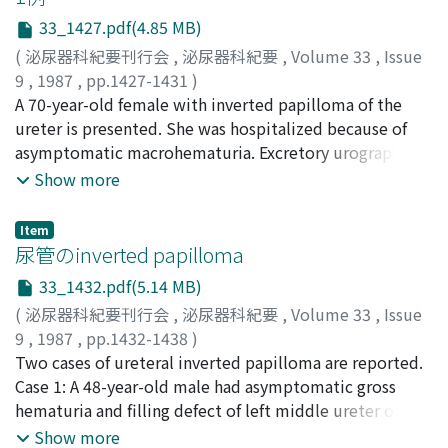
ureter and bladder. Radical surgery, however, was
33_1427.pdf(4.85 MB)
postponed because of pneumothorax induced by an
inadvertent insertion of the CVP catheter at operation.
(
泌尿器科紀要刊行会
,
泌尿器科紀要
,
Volume 33
,
Issue
Subsequent respiratory disturbance persisted so that
9
,
1987
,
pp.1427-1431
)
he was observed at the outpatient clinic following right
矢島, 通孝
A 70-year-old female with inverted papilloma of the
;
星野, 孝夫
;
岩崎, 晧
;
広川, 信
;
松下, 和彦
;
朝倉,
ureterocutaneostomy. Gradual increase in anemia and
茂夫
ureter is presented. She was hospitalized because of
;
YAJIMA, Michitaka
;
HOSHINO, Takao
;
IWASAKI,
decrease in renal function, however, prompted another
Akira
asymptomatic macrohematuria. Excretory urography
;
HIROKAWA, Makoto
;
MATSUSHITA, Kazuhiko
;
admission. Gross hematuria necessitating frequent
ASAKURA, Shigeo
and retrograde pyelography demonstrated a filling
Show more
blood replacement could not be controlled by
defect with smooth contour at the mid-portion of the
transurethral resection of bladder tumors. Therefore
right ureter. Abdominal computer tomographic (CT)
Item
left nephroureterectomy with resection of bladder cuff
scan showed mass lesion (CT number 41) at the same
尿管のinverted papilloma
was performed after internal arteriovenous shunt had
portion as the filling defect. She was diagnosed as
33_1432.pdf(5.14 MB)
been established, because favorable results regarding
having an ureteral tumor and right nephroureterectomy
(
泌尿器科紀要刊行会
,
泌尿器科紀要
,
Volume 33
,
Issue
tumor resection were obtained from preoperative
was performed. The gross specimen contained a 24 X 12
9
,
1987
,
pp.1432-1438
)
evaluations. He showed satisfactory recovery and was
mm, polypoid, pedunculated and smooth-surfaced
淡河, 洋一
Two cases of ureteral inverted papilloma are reported.
;
香川, 征
;
滝川, 浩
;
米田, 文男
;
住吉, 義光
;
黒川,
spared hemodialysis despite eventful postoperative
tumor. Pathological diagnosis was inverted papilloma.
一男
Case 1: A 48-year-old male had asymptomatic gross
;
佐野, 寿昭
;
AGA, Yoichi
;
KAGAWA, Susumu
;
course with transient decrease in renal function. The
However, microscopic examination revealed a
TAKIGAWA, Hiroshi
hematuria and filling defect of left middle ureter on
;
YONEDA, Fumio
;
SUMIYOSHI,
patient was discharged on 130th postoperative day and
malignant finding corresponding to transitional cell
Yoshiteru
intravenous pyelography. Segmental resection of ureter
;
KUROKAWA, Kazuo
;
SANO, Toshiaki
Show more
is now being followed up at the outpatient clinic. The
carcinoma grade 1. From the Japanese and foreign