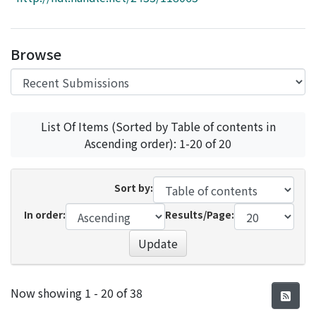
Access Statistics
Library Network
Browse
List Of Items (Sorted by Table of contents in
Ascending order): 1-20 of 20
Sort by:
In order:
Results/Page:
Update
Recent Submissions
Now showing
1 - 20 of 38