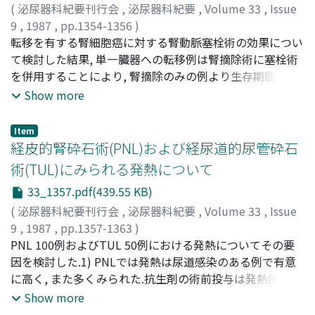
(
泌尿器科紀要刊行会
,
泌尿器科紀要
,
Volume 33
,
Issue
9
,
1987
,
pp.1354-1356
)
増田, 富士男
転移を有する腎細胞癌に対する腎動脈塞栓術の効果につい
;
仲田, 淨治郎
;
高坂, 哲
;
菱沼, 秀雄
;
MASUDA,
Fujio
て検討した結果, 単一臓器への転移例は腎摘除術に塞栓術
;
NAKADA, Jojiro
;
TAKASAKA, Satoshi
;
HISHINUMA,
Hideo
を併用することにより, 腎摘除のみの例より生存期間の延
長がみられた.しかし, 多臓器への転移例は腎動脈塞栓術を
Show more
行っても, またさらに腎摘除術を併用しても生存期間の延
長は期待できない
Item
経皮的腎砕石術(PNL)および経尿道的尿管砕石
術(TUL)にみられる発熱について
33_1357.pdf(439.55 KB)
(
泌尿器科紀要刊行会
,
泌尿器科紀要
,
Volume 33
,
Issue
9
,
1987
,
pp.1357-1363
)
竹内, 秀雄
PNL 100例およびTUL 50例における発熱についてその要
;
上田, 眞
;
野々村, 光生
;
飛田, 収一
;
大石, 賢二
;
東, 義人
因を検討した.1) PNLでは発熱は尿道感染のある例で有意
;
岡田, 裕作
;
川村, 寿一
;
吉田, 修
;
TAKEUCHI,
Hideo
に高く, また多くみられた.抗生剤の術前投与は発熱例をや
;
UEDA, Makoto
;
NONOMURA, Mitsuo
;
HIDA,
Shuichi
や少なくするが, 発熱程度には差がみられなかった.また,
;
OISHI, Kenji
;
HIGASHI, Yoshihito
;
OKADA,
Show more
Yusaku
処置回数の多い例に発熱例がやや多くみられたものの, 特
;
KAWAMURA, Juichi
;
YOSHIDA, Osamu