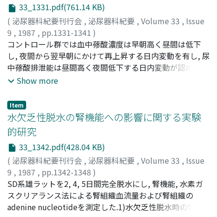
差はみられなかった.3)結石例を初発で片側性のものと, 初
33_1331.pdf(761.14 KB)
発でも両側性のもの及び再発性のものの2群にわけ, 尿中
(
泌尿器科紀要刊行会
,
泌尿器科紀要
,
Volume 33
,
Issue
Ca, 尿酸, 蓚酸, P, Mg排泄量を比較すると, 入院食下でも外
9
,
1987
,
pp.1331-1341
)
来食下でも両群間に差は認められなかった
木下, 修隆
コントロール群では血中蓚酸濃度は早朝高く昼間は低下
;
KINOSHITA, Nobutaka
し, 夜間から翌早朝にかけて再上昇する日内変動を有し, 尿
中蓚酸排泄能は昼間高く夜間低下する日内変動が認められ
た.蓚酸負荷時も夜間の蓚酸排泄能は蓚酸負荷前と同等の
Show more
レベルまで低下し, 翌早朝の血中蓚酸濃度が高値を示し, 蓚
酸の排泄を翌日へ持ち越してでも夜間の蓚酸の排泄を抑制
Item
しようとする機構が働くものと思われた.蓚酸カルシウム
水欠乏性脱水の腎機能への影響に関する実験
結石患者のある群ではこの機構が働かず, 夜間帯の蓚酸排
的研究
泄能はコントロール群に比し亢進した状態を保ち, さらに
33_1342.pdf(428.04 KB)
蓚酸負荷によってこのことがより顕著となり, 夜間の蓚酸
カルシウム結石形成の危険性の増加が示唆された
(
泌尿器科紀要刊行会
,
泌尿器科紀要
,
Volume 33
,
Issue
9
,
1987
,
pp.1342-1348
)
石川, 英二
SD系雄ラットを2, 4, 5日間完全脱水にし, 腎機能, 水素ガ
;
ISHIKAWA, Eiji
スクリアランス法による腎組織血流量および腎組織の
adenine nucleotideを測定した.1)水欠乏性脱水時の腎機