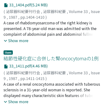
ISHIBASHI, Akira
を占めていた.4)患側は右28例(48.3%), 左が29例(50%), 両
;
KOSHIBA, Ken
33_1404.pdf(5.24 MB)
側性が1例(1.7%)であった.5)組織分類別ではセミノーマが
(
泌尿器科紀要刊行会
,
泌尿器科紀要
,
Volume 33
,
Issue
30例(51.7%), 胎児性癌8例(13.8%), 奇形腫2例(3.5%), 複
9
,
1987
,
pp.1404-1410
)
合型が18例(31.0%)であった.6)治療法としては, セミノー
日裏, 勝
A case of rhabdomyosarcoma of the right kidney is
;
林, 正
;
瀧, 洋二
;
猪飼, 恭子
;
龍治, 修
;
桐山, 啻夫
;
マに対してはそのほとんどに高位除睾術と放射線療法を施
HIURA, Masaru
presented. A 78-year-old man was admitted with the
;
HAYASHI, Tadashi
;
TAKI, Yoji
;
IKAI,
行した.非セミノーマに対しては, 高位除睾術と化学療法を
Kyoko
complaint of abdominal pain and abdominal fullness on
;
RYOJI, Osamu
;
KIRIYAMA, Tadao
組み合わせて施行したものが多数を占めた.7) Kaplan-
March 15, 1985. Radiological examination showed a
Show more
Meier法による5年生存率は, stage 1.2のセミノーマは
giant tumor of the right kidney. Radical nephrectomy
100%, 非セミノーマは62%であった
and right hemicolectomy were performed. Histological
Item
findings were embryonal rhabdomyosarcoma of the
結節性硬化症に合併した腎oncocytomaの1例
kidney. Residual tumor in the duodenal area recurred
33_1411.pdf(4.46 MB)
and he died of peri-duodenal abscess 2 months after
(
泌尿器科紀要刊行会
,
泌尿器科紀要
,
Volume 33
,
Issue
admission. This case is the 17th case of
9
,
1987
,
pp.1411-1415
)
rhabdomyosarcoma of the kidney in Japan. The
菅尾, 英木
A case of a renal oncocytoma associated with tuberous
;
滝内, 秀和
;
高寺, 博史
;
横川, 潔
;
櫻井, 勗
;
小林,
literature is reviewed and discussed.
晏
sclerosis in a 31-year-old woman is reported. She
;
SUGAO, Hideki
;
TAKIUCHI, Hidekazu
;
TAKATERA,
Hiroshi
displayed many characteristic skin features of tuberous
;
YOKOKAWA, Kiyoshi
;
SAKURAI, Tsutomu
;
KOBAYASHI, Yasushi
sclerosis but no central nervous symptoms. Although
Show more