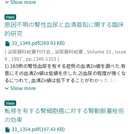
能は正常に保たれていた.2)水素ガスクリアランス法によ
Show more
る腎組織血流量の測定の結果, 脱水の進行とともに腎髄質
血流が有意に減少し(p<0.01), 腎皮質血流量は若干増加し
Item
た.このときの平均動脈圧は腎灌流圧の自己調節領域下限
原因不明の腎性血尿と血清亜鉛に関する臨床
であった.3)腎組織のATP値はA群(完全脱水2日間)で低下
的研究
し, B(同4日間)・C(同5日間)群で若干増加したが, 腎組織の
33_1349.pdf(269.93 KB)
EC (Energy charge)は正常に保たれていた
(
泌尿器科紀要刊行会
,
泌尿器科紀要
,
Volume 33
,
Issue
9
,
1987
,
pp.1349-1353
)
細川, 進一
1) 165例の腎性血尿を有する症例の血清Zn値を調べた.有
;
HOSOKAWA, Shinichi
意にその血清Zn値は低値を示した.2)血尿の程度が強くな
るにつれて, 血清Zn値は低下することがわかった.3)血清Zn
値は本症の病状の進行の程度を示すものと考えられる.4)
Show more
本症で継続的に長期にわたり血清Zn値が低値を示す症例
は腎生検をすべきである.5)本症では血清Zn値は治療効果
Item
を検討するひとつのmarkerとしても使用できる
転移を有する腎細胞癌に対する腎動脈塞栓術
の効果
33_1354.pdf(197.43 KB)