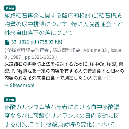
Item
尿路結石再発に関する臨床的検討 (1)結石構成
物質の尿中排泄について : 特に入院普通食下と
外来自由食下の差について
33_1321.pdf(738.02 KB)
(
泌尿器科紀要刊行会
,
泌尿器科紀要
,
Volume 33
,
Issue
9
,
1987
,
pp.1321-1330
)
村山, 鉄郎
尿路結石の再発防止法を検討するために, 尿中Ca, 尿酸, 蓚
;
田ロ, 裕功
;
MURAYAMA, Tetsuo
;
TAGUCHI,
Hirokazu
酸, P, Mg排泄を一定の内容を有する入院普通食下と個々の
内容の異なる外来自由食下で測定した.1)入院食下にくら
べ外来食下では男子結石例で尿中Ca, 尿酸, Mg排泄量が有
Show more
意に増加し, 女子結石例ではCa, Mg排泄が有意に増加し
た.2)結石例と非結石例の尿中Ca, 尿酸, 蓚酸, P排泄量は入
Item
院食下でも外来食下でも差はみられなかった.しかし, 結石
蓚酸カルシウム結石患者における血中蓚酸濃
例の尿中Mg排泄は入院食下では非結石例にくらべて有意
度ならびに蓚酸クリアランスの日内変動に関
に低く, 結石例におけるMg排泄障害の存在が示唆された.
する研究,ことに蓚酸負荷時の変化について
しかし, 外来食下では結石例と非結石例で尿中Mg排泄量に