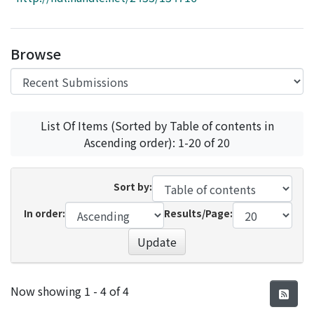
Access Statistics
Library Network
Browse
List Of Items (Sorted by Table of contents in
Ascending order): 1-20 of 20
Sort by:
In order:
Results/Page:
Update
Recent Submissions
Now showing
1 - 4 of 4