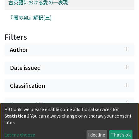
古英語における愛の一表現
『闇の奥』解釈(三)
Filters
Author
Date issued
Classification
Document Type
Hi! Could we please enable some additional services for
Statistical
? You can always change or withdraw your consent
Has files
later.
Let me choose
I decline
That's ok