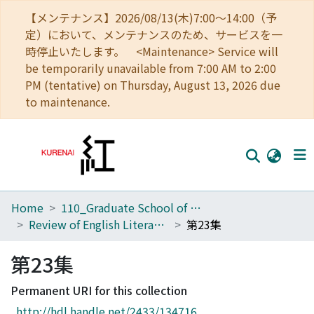
【メンテナンス】2026/08/13(木)7:00～14:00（予
定）において、メンテナンスのため、サービスを一
時停止いたします。 <Maintenance> Service will
be temporarily unavailable from 7:00 AM to 2:00
PM (tentative) on Thursday, August 13, 2026 due
to maintenance.
Home
110_Graduate School of Human and Environmental Studies
Home
Review of English Literature
第23集
Communities
第23集
Browse
Permanent URI for this collection
Download Ranking
http://hdl.handle.net/2433/134716