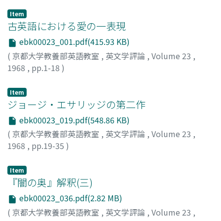
Item
古英語における愛の一表現
ebk00023_001.pdf(415.93 KB)
(
京都大学教養部英語教室
,
英文学評論
,
Volume 23
,
1968
,
pp.1-18
)
佐々部, 英男
;
Sasabe, Hideo
;
ササベ, ヒデオ
Item
ジョージ・エサリッジの第二作
ebk00023_019.pdf(548.86 KB)
(
京都大学教養部英語教室
,
英文学評論
,
Volume 23
,
1968
,
pp.19-35
)
喜志, 哲雄
;
Kishi, Tetsuo
;
キシ, テツオ
Item
『闇の奥』解釈(三)
ebk00023_036.pdf(2.82 MB)
(
京都大学教養部英語教室
,
英文学評論
,
Volume 23
,