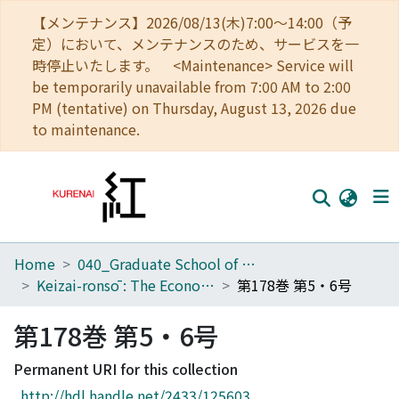
【メンテナンス】2026/08/13(木)7:00～14:00（予
定）において、メンテナンスのため、サービスを一
時停止いたします。 <Maintenance> Service will
be temporarily unavailable from 7:00 AM to 2:00
PM (tentative) on Thursday, August 13, 2026 due
to maintenance.
Home
040_Graduate School of Economics
Home
Keizai-ronsō : The Economic Review
第178巻 第5・6号
Communities
第178巻 第5・6号
Browse
Permanent URI for this collection
Download Ranking
http://hdl.handle.net/2433/125603