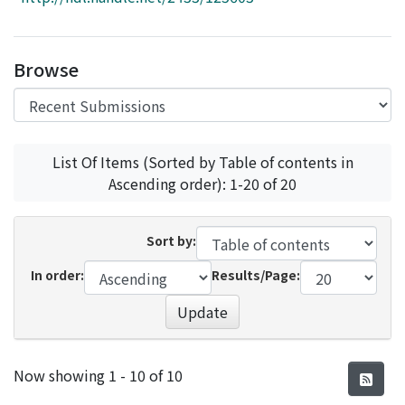
Access Statistics
Library Network
Browse
List Of Items (Sorted by Table of contents in
Ascending order): 1-20 of 20
Sort by:
In order:
Results/Page:
Update
Recent Submissions
Now showing
1 - 10 of 10