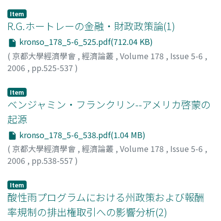
Item
R.G.ホートレーの金融・財政政策論(1)
kronso_178_5-6_525.pdf(712.04 KB)
(
京都大學經濟學會
,
經濟論叢
,
Volume 178
,
Issue 5-6
,
2006
,
pp.525-537
)
古川, 顕
;
Furukawa, Akira
;
フルカワ, アキラ
Item
ベンジャミン・フランクリン--アメリカ啓蒙の
起源
kronso_178_5-6_538.pdf(1.04 MB)
(
京都大學經濟學會
,
經濟論叢
,
Volume 178
,
Issue 5-6
,
2006
,
pp.538-557
)
田中, 秀夫
;
Tanaka, Hideo
;
タナカ, ヒデオ
Item
酸性雨プログラムにおける州政策および報酬
率規制の排出権取引への影響分析(2)