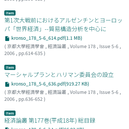
林, 美玉
;
Im, Miok
Item
第1次大戦前におけるアルゼンチンとヨーロッ
パ「世界経済」--貿易構造分析を中心に
kronso_178_5-6_614.pdf(1.1 MB)
(
京都大學經濟學會
,
經濟論叢
,
Volume 178
,
Issue 5-6
,
2006
,
pp.614-635
)
渡邉, 英俊
;
Watanabe, Hidetoshi
;
ワタナベ, ヒデトシ
Item
マーシャルプランとハリマン委員会の設立
kronso_178_5-6_636.pdf(919.27 KB)
(
京都大學經濟學會
,
經濟論叢
,
Volume 178
,
Issue 5-6
,
2006
,
pp.636-652
)
河崎, 信樹
;
Kawasaki, Nobuki
;
カワサキ, ノブキ
Item
経済論叢 第177巻(平成18年) 総目録