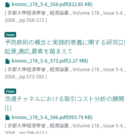
kronso_178_5-6_558.pdf(822.85 KB)
(
京都大學經濟學會
,
經濟論叢
,
Volume 178
,
Issue 5-6
,
2006
,
pp.558-572
)
金, 星姫
;
Kim, Seonghee
Item
予防原則の概念と実践的意義に関する研究(2)
起源,適応,要素を踏まえて
kronso_178_5-6_573.pdf(1.27 MB)
(
京都大學經濟學會
,
經濟論叢
,
Volume 178
,
Issue 5-6
,
2006
,
pp.573-595
)
村木, 正義
;
Muraki, Masayoshi
;
ムラキ, マサヨシ
Item
流通チャネルにおける取引コスト分析の展開
(1)
kronso_178_5-6_596.pdf(993.79 KB)
(
京都大學經濟學會
,
經濟論叢
,
Volume 178
,
Issue 5-6
,
2006
,
pp.596-613
)