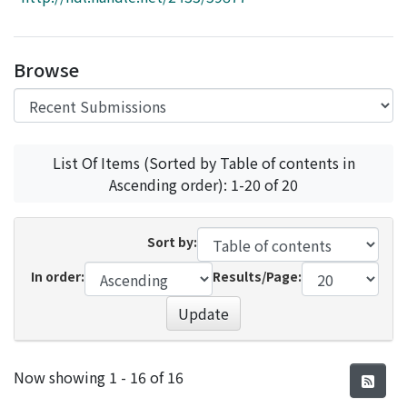
Access Statistics
Library Network
Browse
List Of Items (Sorted by Table of contents in
Ascending order): 1-20 of 20
Sort by:
In order:
Results/Page:
Update
Recent Submissions
Now showing
1 - 16 of 16