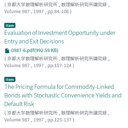
(
京都大学数理解析研究所
,
数理解析研究所講究録
,
Volume 987
,
1997
,
pp.84-106
)
Nishimura, Kazuo
;
Shigoka, Tadashi
;
Yano, Makoto
;
Iwai, Keiichiro
;
40242135
Item
Evaluation of Investment Opportunity under
Entry and Exit Decisions
0987-6.pdf(992.59 KB)
(
京都大学数理解析研究所
,
数理解析研究所講究録
,
Volume 987
,
1997
,
pp.107-124
)
Shirakawa, Hiroshi
;
白川, 浩
;
シラカワ, ヒロシ
Item
The Pricing Formula for Commodity-Linked
Bonds with Stochastic Convenience Yields and
Default Risk
(
京都大学数理解析研究所
,
数理解析研究所講究録
,
Volume 987
,
1997
,
pp.125-137
)
Miura, Ryozo
;
Yamauchi, Hiroaki