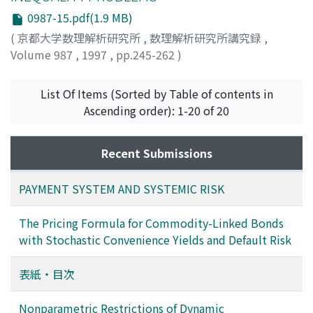
0987-15.pdf(1.9 MB)
(
京都大学数理解析研究所
,
数理解析研究所講究録
,
Volume 987
,
1997
,
pp.245-262
)
Fukushima, Masao
;
福島, 雅夫
;
フクシマ, マサオ
List Of Items (Sorted by Table of contents in
Ascending order): 1-20 of 20
Recent Submissions
PAYMENT SYSTEM AND SYSTEMIC RISK
The Pricing Formula for Commodity-Linked Bonds
with Stochastic Convenience Yields and Default Risk
表紙・目次
Nonparametric Restrictions of Dynamic