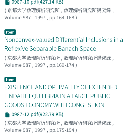
0987-10.pdf(427.14 KB)
(
京都大学数理解析研究所
,
数理解析研究所講究録
,
Volume 987
,
1997
,
pp.164-168
)
KIKUCHI, NORIO
;
菊池, 紀夫
;
キクチ, ノリオ
Item
Nonconvex-valued Differential Inclusions in a
Reflexive Separable Banach Space
(
京都大学数理解析研究所
,
数理解析研究所講究録
,
Volume 987
,
1997
,
pp.169-174
)
Tateishi, Hiroshi
;
立石, 寛
;
タテイシ, ヒロシ
Item
EXISTENCE AND OPTIMALITY OF EXTENDED
LINDAHL EQUILIBRIA IN A LARGE PUBLIC
GOODS ECONOMY WITH CONGESTION
0987-12.pdf(922.79 KB)
(
京都大学数理解析研究所
,
数理解析研究所講究録
,
Volume 987
,
1997
,
pp.175-194
)