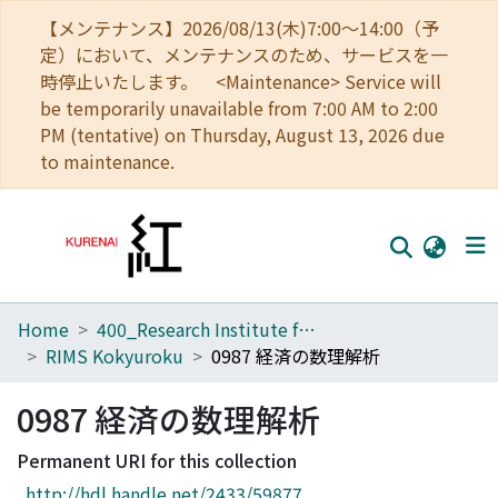
【メンテナンス】2026/08/13(木)7:00～14:00（予
定）において、メンテナンスのため、サービスを一
時停止いたします。 <Maintenance> Service will
be temporarily unavailable from 7:00 AM to 2:00
PM (tentative) on Thursday, August 13, 2026 due
to maintenance.
Home
400_Research Institute for Mathematical Sciences
Home
RIMS Kokyuroku
0987 経済の数理解析
Communities
0987 経済の数理解析
Browse
Permanent URI for this collection
Download Ranking
http://hdl.handle.net/2433/59877