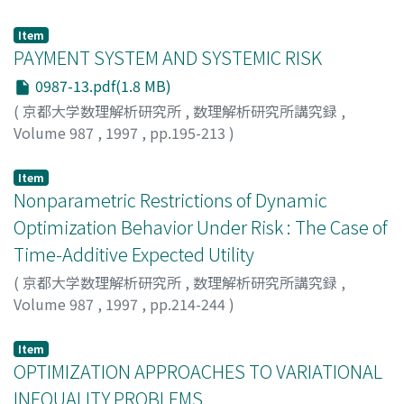
NAKAMURA, SHINSUKE
Item
PAYMENT SYSTEM AND SYSTEMIC RISK
0987-13.pdf(1.8 MB)
(
京都大学数理解析研究所
,
数理解析研究所講究録
,
Volume 987
,
1997
,
pp.195-213
)
Yamazaki, Akira
;
山崎, 昭
;
ヤマザキ, アキラ
Item
Nonparametric Restrictions of Dynamic
Optimization Behavior Under Risk : The Case of
Time-Additive Expected Utility
(
京都大学数理解析研究所
,
数理解析研究所講究録
,
Volume 987
,
1997
,
pp.214-244
)
Kamiya, Kazuya
;
Ichimura, Hidehiko
Item
OPTIMIZATION APPROACHES TO VARIATIONAL
INEQUALITY PROBLEMS