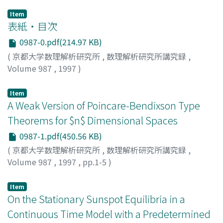
Item
表紙・目次
0987-0.pdf(214.97 KB)
(
京都大学数理解析研究所
,
数理解析研究所講究録
,
Volume 987
,
1997
)
Item
A Weak Version of Poincare-Bendixson Type
Theorems for $n$ Dimensional Spaces
0987-1.pdf(450.56 KB)
(
京都大学数理解析研究所
,
数理解析研究所講究録
,
Volume 987
,
1997
,
pp.1-5
)
Fujimoto, Takao
;
Fujimoto, Yoshihisa
Item
On the Stationary Sunspot Equilibria in a
Continuous Time Model with a Predetermined