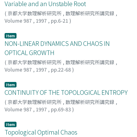
Variable and an Unstable Root
(
京都大学数理解析研究所
,
数理解析研究所講究録
,
Volume 987
,
1997
,
pp.6-21
)
Shigoka, Tadashi
;
新後閑, 禎
;
40242135
;
シゴカ, タダシ
Item
NON-LINEAR DYNAMICS AND CHAOS IN
OPTICAL GROWTH
(
京都大学数理解析研究所
,
数理解析研究所講究録
,
Volume 987
,
1997
,
pp.22-68
)
Nishimura, Kazuo
;
Yano, Makoto
Item
CONTINUITY OF THE TOPOLOGICAL ENTROPY
(
京都大学数理解析研究所
,
数理解析研究所講究録
,
Volume 987
,
1997
,
pp.69-83
)
岩井, 慶一郎
;
IWAI, KEIICHIRO
;
イワイ, ケイイチロウ
Item
Topological Optimal Chaos