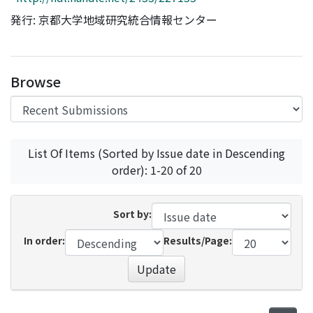
Access Statistics
発行: 京都大学地域研究統合情報センター
Library Network
Browse
List Of Items (Sorted by Issue date in Descending
order): 1-20 of 20
Sort by:
In order:
Results/Page:
Update