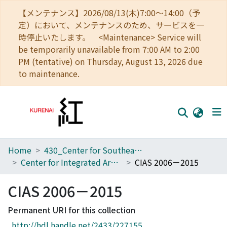
【メンテナンス】2026/08/13(木)7:00～14:00（予
定）において、メンテナンスのため、サービスを一
時停止いたします。 <Maintenance> Service will
be temporarily unavailable from 7:00 AM to 2:00
PM (tentative) on Thursday, August 13, 2026 due
to maintenance.
Home
430_Center for Southeast Asian Studies
Home
Center for Integrated Area Studies
CIAS 2006－2015
Communities
CIAS 2006－2015
Browse
Permanent URI for this collection
Download Ranking
http://hdl.handle.net/2433/227155