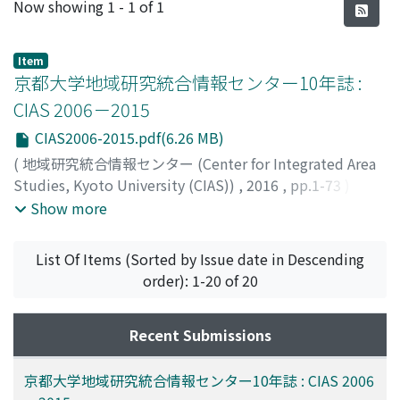
Recent Submissions
Now showing
1 - 1 of 1
Item
京都大学地域研究統合情報センター10年誌 :
CIAS 2006－2015
CIAS2006-2015.pdf(6.26 MB)
(
地域研究統合情報センター (Center for Integrated Area
Studies, Kyoto University (CIAS))
,
2016
,
pp.1-73
)
亀田, 尭宙
;
中山, 大将
;
林, 行夫
;
柳澤, 雅之
;
伊藤, ゆかり
;
Show more
大岡, 宰
;
川島, 淳子
;
友井田, 貴砂子
;
中村, 佳代
;
西, 賀奈子
;
二宮, さち子
List Of Items (Sorted by Issue date in Descending
order): 1-20 of 20
Recent Submissions
京都大学地域研究統合情報センター10年誌 : CIAS 2006