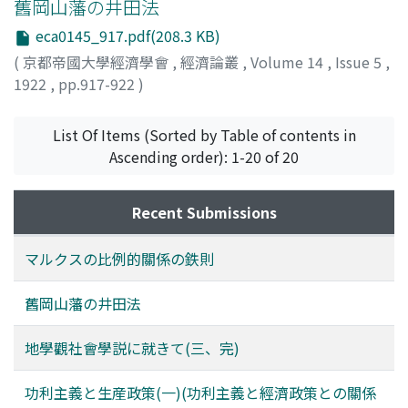
舊岡山藩の井田法
eca0145_917.pdf(208.3 KB)
(
京都帝國大學經濟學會
,
經濟論叢
,
Volume 14
,
Issue 5
,
1922
,
pp.917-922
)
黒正, 巖
;
Kokusho, Iwao
;
コクショウ, イワオ
List Of Items (Sorted by Table of contents in
Ascending order): 1-20 of 20
Recent Submissions
マルクスの比例的關係の鉄則
舊岡山藩の井田法
地學觀社會學説に就きて(三、完)
功利主義と生産政策(一)(功利主義と經濟政策との關係