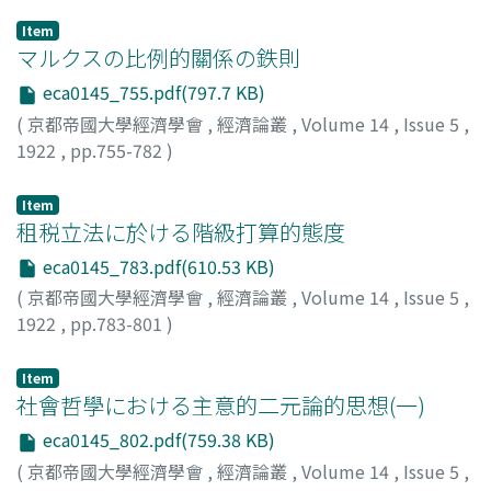
Item
マルクスの比例的關係の鉄則
eca0145_755.pdf(797.7 KB)
(
京都帝國大學經濟學會
,
經濟論叢
,
Volume 14
,
Issue 5
,
1922
,
pp.755-782
)
河上, 肇
;
Kawakami, Hajime
;
カワカミ, ハジメ
Item
租税立法に於ける階級打算的態度
eca0145_783.pdf(610.53 KB)
(
京都帝國大學經濟學會
,
經濟論叢
,
Volume 14
,
Issue 5
,
1922
,
pp.783-801
)
神戸, 正雄
;
Kambe, Masao
;
カンベ, マサオ
Item
社會哲學における主意的二元論的思想(一)
eca0145_802.pdf(759.38 KB)
(
京都帝國大學經濟學會
,
經濟論叢
,
Volume 14
,
Issue 5
,