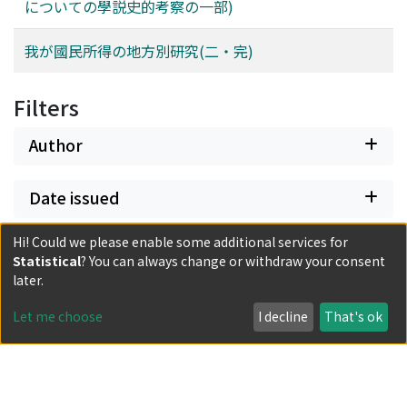
についての學説史的考察の一部)
我が國民所得の地方別研究(二・完)
Filters
Author
Date issued
Hi! Could we please enable some additional services for
Classification
Statistical
? You can always change or withdraw your consent
later.
Document Type
Let me choose
I decline
That's ok
Has files