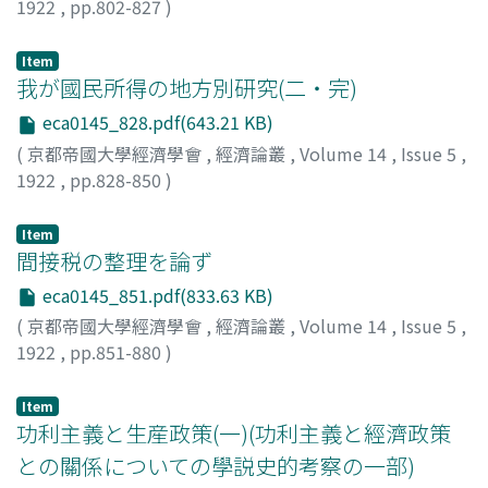
1922
,
pp.802-827
)
恒藤, 恭
;
Tsuneto, Kyo
;
ツネトウ, キョウ
Item
我が國民所得の地方別研究(二・完)
eca0145_828.pdf(643.21 KB)
(
京都帝國大學經濟學會
,
經濟論叢
,
Volume 14
,
Issue 5
,
1922
,
pp.828-850
)
汐見, 三郎
;
Shiomi, Saburo
;
シオミ, サブロウ
Item
間接税の整理を論ず
eca0145_851.pdf(833.63 KB)
(
京都帝國大學經濟學會
,
經濟論叢
,
Volume 14
,
Issue 5
,
1922
,
pp.851-880
)
小川, 郷太郎
;
Ogawa, Gotaro
;
オガワ, ゴウタロウ
Item
功利主義と生産政策(一)(功利主義と經濟政策
との關係についての學説史的考察の一部)