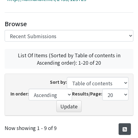
Access Statistics
Library Network
Browse
List Of Items (Sorted by Table of contents in
Ascending order): 1-20 of 20
Sort by:
In order:
Results/Page:
Update
Recent Submissions
Now showing
1 - 9 of 9