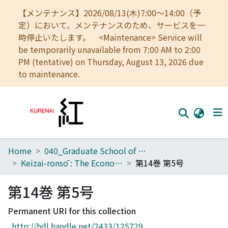
【メンテナンス】2026/08/13(木)7:00～14:00（予
定）において、メンテナンスのため、サービスを一
時停止いたします。 <Maintenance> Service will
be temporarily unavailable from 7:00 AM to 2:00
PM (tentative) on Thursday, August 13, 2026 due
to maintenance.
Home
040_Graduate School of Economics
Home
Keizai-ronsō : The Economic Review
第14巻 第5号
Communities
第14巻 第5号
Browse
Permanent URI for this collection
Download Ranking
http://hdl.handle.net/2433/125729