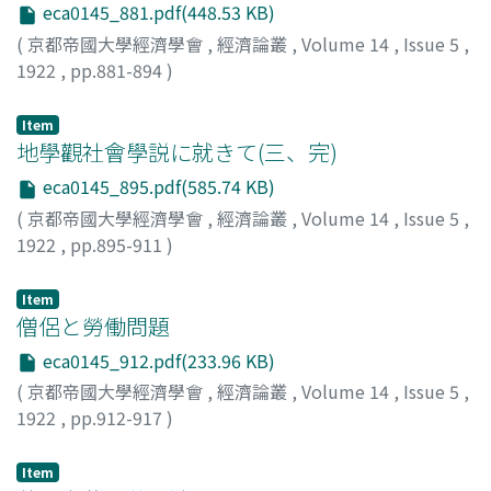
eca0145_881.pdf(448.53 KB)
(
京都帝國大學經濟學會
,
經濟論叢
,
Volume 14
,
Issue 5
,
1922
,
pp.881-894
)
堀, 經夫
;
Hori, Tsuneo
;
ホリ, ツネオ
Item
地學觀社會學説に就きて(三、完)
eca0145_895.pdf(585.74 KB)
(
京都帝國大學經濟學會
,
經濟論叢
,
Volume 14
,
Issue 5
,
1922
,
pp.895-911
)
財部, 靜治
;
Takarabe, Seiji
;
タカラベ, セイジ
Item
僧侶と勞働問題
eca0145_912.pdf(233.96 KB)
(
京都帝國大學經濟學會
,
經濟論叢
,
Volume 14
,
Issue 5
,
1922
,
pp.912-917
)
財部, 靜治
;
Takarabe, Seiji
;
タカラベ, セイジ
Item