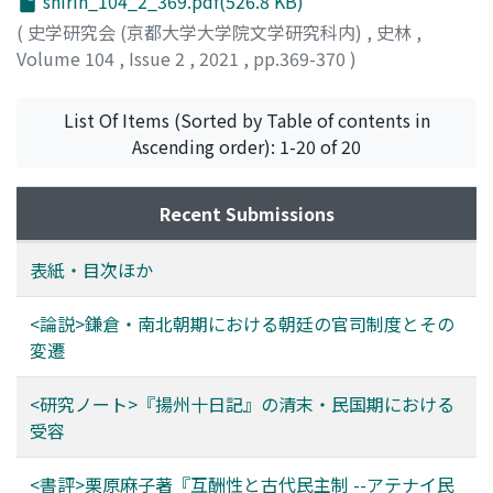
shirin_104_2_369.pdf(526.8 KB)
(
史学研究会 (京都大学大学院文学研究科内)
,
史林
,
Volume 104
,
Issue 2
,
2021
,
pp.369-370
)
桑林, 賢治
;
KUWABAYASHi, Kenji
;
クワバヤシ, ケンジ
List Of Items (Sorted by Table of contents in
Ascending order): 1-20 of 20
Recent Submissions
表紙・目次ほか
<論説>鎌倉・南北朝期における朝廷の官司制度とその
変遷
<研究ノート>『揚州十日記』の清末・民国期における
受容
<書評>栗原麻子著『互酬性と古代民主制 --アテナイ民