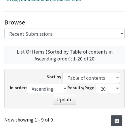
Access Statistics
Library Network
Browse
List Of Items (Sorted by Table of contents in
Ascending order): 1-20 of 20
Sort by:
In order:
Results/Page:
Update
Recent Submissions
Now showing
1 - 9 of 9