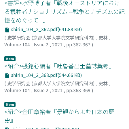
<書評>水野博子著『戦後オーストリアにおけ
the ninth generation 九世復讐論, was also popularized
る犠牲者ナショナリズム --戦争とナチズムの記
by Chinese students in Japan through the versions in
Luchen Congshu 陸沈叢書 and the Chinese Vernacular
憶をめぐって--』
Journal 中国白話報published in Shanghai. After the
shirin_104_2_362.pdf(641.88 KB)
Revolution in 1911 辛亥革命, the popularity of A Record
(
史学研究会 (京都大学大学院文学研究科内)
,
史林
,
of Ten Days in Yangzhou declined, but reemerged in the
Volume 104
,
Issue 2
,
2021
,
pp.362-367
)
late 1930s amidst the Sino-Japanese conflict. The
大津留, 厚
;
OTSURU, Atsushi
;
オオツル, アツシ
transmission and reception history of A Record of Ten
Days in Yangzhou reflects the conditions of each era.
Item
<紹介>張銘心編著『吐魯番出土墓誌彙考』
shirin_104_2_368.pdf(544.66 KB)
(
史学研究会 (京都大学大学院文学研究科内)
,
史林
,
Volume 104
,
Issue 2
,
2021
,
pp.368-369
)
李, 弘喆
Item
<紹介>金田章裕著『景観からよむ日本の歴
史』