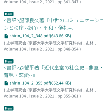
its circulation was limited. However, because of its
Volume 104
,
Issue 2
,
2021
,
pp.341-347
)
extremely provocative content, A Record of Ten Days in
橋場, 弦
;
HASHIBA, Yuzuru
;
ハシバ, ユズル
Yangzhou was banned in 1780 by the Qianlong 乾隆
Item
emperor. With the end of the book prohibition
<書評>服部良久著『中世のコミュニケーショ
movement of the Qianlong era, handwritten copies of A
ンと秩序 --紛争・平和・儀礼--』
Record of Ten Days in Yangzhou first reappeared in the
shirin_104_2_348.pdf(643.86 KB)
Jiangnan area. During the Daoguang 道光(1821-1850)
(
史学研究会 (京都大学大学院文学研究科内)
,
史林
,
era, it was published in a wooden-type edition,
Volume 104
,
Issue 2
,
2021
,
pp.348-354
)
compiled as a part of book series titled Mingji Baishi 明
田口, 正樹
;
TAGUCHI, Masaki
;
タグチ, マサキ
季稗史 and Jingtuo Yishi 荊駝逸史. After 1887, the Tushu
Jicheng Yinshuju 図書集成印書局, located in Shanghaiʼs
Item
<書評>森暢平著『近代皇室の社会史 --側室・
foreign concession上 海租界, republished a large
number of a stereotype edition of A Record of Ten Days
育児・恋愛--』
in Yangzhou, which was based on the Daoguang edition.
shirin_104_2_355.pdf(652.44 KB)
As a result, the book became easily accessible to the
(
史学研究会 (京都大学大学院文学研究科内)
,
史林
,
general public. Around 1903, Chinese students in Japan
Volume 104
,
Issue 2
,
2021
,
pp.355-361
)
used A Record of Ten Days in Yangzhou to promote the
沢山, 美果子
;
SAWAYAMA, Mikako
;
サワヤマ, ミカコ
national revolution. At the same time, Anti-Manchuism,
Item
represented by the ideology of taking revenge down to