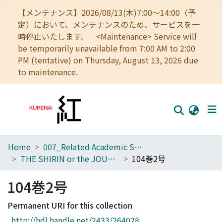
【メンテナンス】2026/08/13(木)7:00～14:00（予
定）において、メンテナンスのため、サービスを一
時停止いたします。 <Maintenance> Service will
be temporarily unavailable from 7:00 AM to 2:00
PM (tentative) on Thursday, August 13, 2026 due
to maintenance.
Home
007_Related Academic Societies
Home
THE SHIRIN or the JOURNAL OF HISTORY
104巻2号
Communities
104巻2号
Browse
Permanent URI for this collection
Download Ranking
http://hdl.handle.net/2433/264028