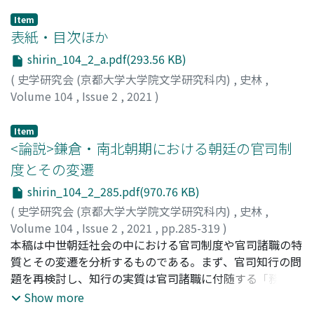
Item
表紙・目次ほか
shirin_104_2_a.pdf(293.56 KB)
(
史学研究会 (京都大学大学院文学研究科内)
,
史林
,
Volume 104
,
Issue 2
,
2021
)
Item
<論説>鎌倉・南北朝期における朝廷の官司制
度とその変遷
shirin_104_2_285.pdf(970.76 KB)
(
史学研究会 (京都大学大学院文学研究科内)
,
史林
,
Volume 104
,
Issue 2
,
2021
,
pp.285-319
)
殷, 捷
本稿は中世朝廷社会の中における官司制度や官司諸職の特
;
YIN, Jie
質とその変遷を分析するものである。まず、官司知行の問
題を再検討し、知行の実質は官司諸職に付随する「務」の
知行であるとして、「務」の概念を提起した上で、鎌倉期
Show more
の官司運営の体制を「務―年預」と捉え直した。後嵯峨治