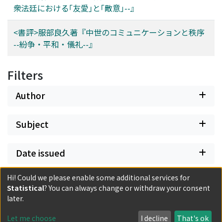
衆法廷における｢友愛｣と｢敵意｣--』
<書評>服部良久著『中世のコミュニケーションと秩序
--紛争・平和・儀礼--』
Filters
Author
Subject
Date issued
Hi! Could we please enable some additional services for
Classification
Statistical
? You can always change or withdraw your consent
later.
Document Type
Let me choose
I decline
That's ok