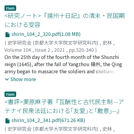
世期以降の鎌倉後期、治天が務や年預の補任、相伝を改変
Item
することで官司運営に介入するようになった。それを官司
<研究ノート>『揚州十日記』の清末・民国期
領の復興などを目指す朝廷徳政としての諸司興行の一環と
における受容
捉えることが可能である。諸司興行は南北朝期以後も存在
shirin_104_2_320.pdf(1.08 MB)
し、戦乱の十四世紀中頃をピークに治天が拡大させる形で
運用した結果、勅裁による官司諸職の個別的改変は多発
(
史学研究会 (京都大学大学院文学研究科内)
,
史林
,
し、官司制度に大きく影響を与えた。一部の官司では「務
Volume 104
,
Issue 2
,
2021
,
pp.320-340
)
―年預」体制が分断され、務や年預の内実も特定の官司領
尹, 敏志
On the 25th day of the fourth month of the Shunzhi
;
YIN, Minzhi
へと一円化・同質化した。こうした細分化、錯綜した官司
reign (1645), after the fall of Yangzhou 揚州, the Qing
諸職の知行関係は応安年間の諸司興行の公的停止により定
army began to massacre the soldiers and civilians in the
着し、室町期に継承されていく。
city, and the slaughter lasted until May 5. This incident,
Show more
known as Ten Days in Yangzhou 揚州十日, was a famous
tragedy of the Ming-Qing transition. Wang Xiuchu 王秀
Item
楚, who wrote A Record of Ten Days in Yangzhou 揚州十
<書評>栗原麻子著『互酬性と古代民主制 --ア
日記, and his family were caught up in the siege, and
テナイ民衆法廷における｢友愛｣と｢敵意｣--』
only three of them survived. Less than 7000 characters,
shirin_104_2_341.pdf(671.26 KB)
this book was secretly handed down in the form of
handwritten copies for over 100 years, so the scope of
(
史学研究会 (京都大学大学院文学研究科内)
,
史林
,