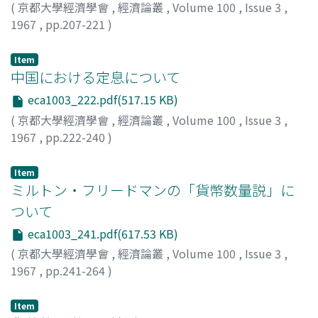
(
京都大學經濟學會
,
經濟論叢
,
Volume 100
,
Issue 3
,
1967
,
pp.207-221
)
岩根, 達雄
;
Iwane, Tatsuo
;
イワネ, タツオ
Item
中国における定息について
eca1003_222.pdf(517.15 KB)
(
京都大學經濟學會
,
經濟論叢
,
Volume 100
,
Issue 3
,
1967
,
pp.222-240
)
三木, 毅
;
Miki, Takeshi
;
ミキ, タケシ
Item
ミルトン・フリードマンの「貨幣数量説」に
ついて
eca1003_241.pdf(617.53 KB)
(
京都大學經濟學會
,
經濟論叢
,
Volume 100
,
Issue 3
,
1967
,
pp.241-264
)
石川, 常雄
;
Ishikawa, Tsuneo
;
イシカワ, ツネオ
Item