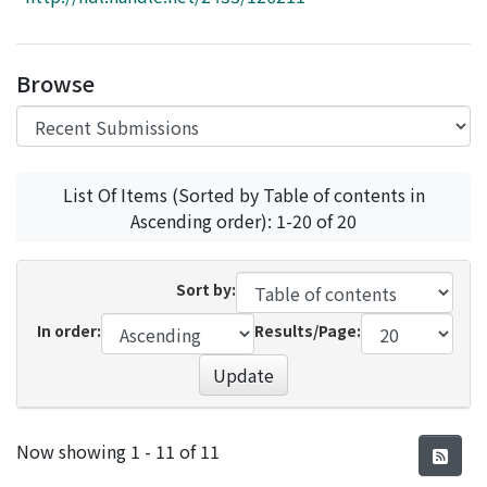
Access Statistics
Library Network
Browse
List Of Items (Sorted by Table of contents in
Ascending order): 1-20 of 20
Sort by:
In order:
Results/Page:
Update
Recent Submissions
Now showing
1 - 11 of 11