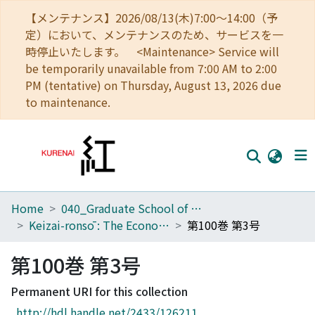
【メンテナンス】2026/08/13(木)7:00～14:00（予
定）において、メンテナンスのため、サービスを一
時停止いたします。 <Maintenance> Service will
be temporarily unavailable from 7:00 AM to 2:00
PM (tentative) on Thursday, August 13, 2026 due
to maintenance.
Home
040_Graduate School of Economics
Home
Keizai-ronsō : The Economic Review
第100巻 第3号
Communities
第100巻 第3号
Browse
Permanent URI for this collection
Download Ranking
http://hdl.handle.net/2433/126211