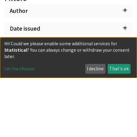
Author
Date issued
Hi! Could we please enable some additional services for
Classification
Statistical
? You can always change or withdraw your consent
later.
Document Type
Let me choose
I decline
That's ok
Has files
Powered by DSpace and JAIRO Crawler-List
All items in KURENAI are protected by original copyright,
with all rights reserved, unless otherwise indicated.
Privacy policy
Send Feedback