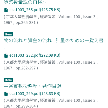
貨幣数量説の再検討
eca1003_265.pdf(426.75 KB)
(
京都大學經濟學會
,
經濟論叢
,
Volume 100
,
Issue 3
,
1967
,
pp.265-281
)
島津, 亮二
;
Shimazu, Ryoji
;
シマヅ, リョウジ
Item
物の流れと資金の流れ - 計量のための一覚え書
-
eca1003_282.pdf(272.09 KB)
(
京都大學經濟學會
,
經濟論叢
,
Volume 100
,
Issue 3
,
1967
,
pp.282-297
)
鎌倉, 昇
;
Kamakura, Noboru
;
カマクラ, ノボル
Item
中谷實教授略歴・著作目録
eca1003_299.pdf(143.63 KB)
(
京都大學經濟學會
,
經濟論叢
,
Volume 100
,
Issue 3
,
1967
,
pp.299-304
)