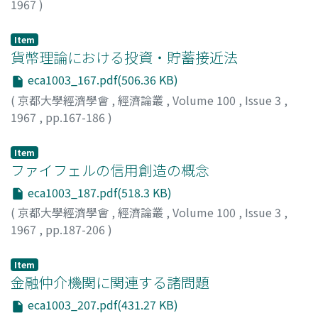
1967
)
出口, 勇蔵
;
Deguchi, Yuzo
;
デグチ, ユウゾウ
Item
貨幣理論における投資・貯蓄接近法
eca1003_167.pdf(506.36 KB)
(
京都大學經濟學會
,
經濟論叢
,
Volume 100
,
Issue 3
,
1967
,
pp.167-186
)
菱山, 泉
;
Hishiyama, Izumi
;
ヒシヤマ, イズミ
Item
ファイフェルの信用創造の概念
eca1003_187.pdf(518.3 KB)
(
京都大學經濟學會
,
經濟論叢
,
Volume 100
,
Issue 3
,
1967
,
pp.187-206
)
金森, 恒利
;
Kanamori, Tsunetoshi
;
カナモリ, ツネトシ
Item
金融仲介機関に関連する諸問題
eca1003_207.pdf(431.27 KB)