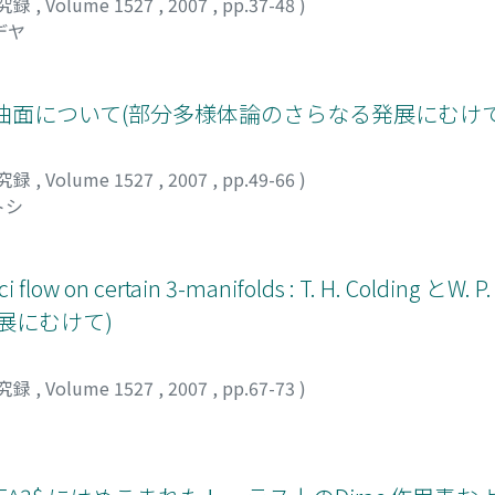
究録
,
Volume 1527
,
2007
,
pp.37-48
)
デヤ
en 曲面について(部分多様体論のさらなる発展にむけて
究録
,
Volume 1527
,
2007
,
pp.49-66
)
トシ
cci flow on certain 3-manifolds : T. H. Colding とW. P.
展にむけて)
究録
,
Volume 1527
,
2007
,
pp.67-73
)