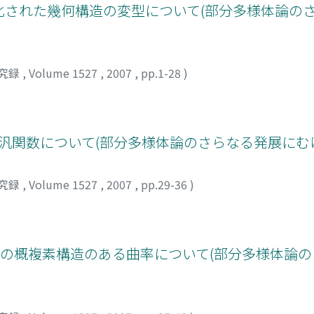
化された幾何構造の変型について(部分多様体論の
究録
,
Volume 1527
,
2007
,
pp.1-28
)
と作用汎関数について(部分多様体論のさらなる発展にむ
究録
,
Volume 1527
,
2007
,
pp.29-36
)
上の概複素構造のある曲率について(部分多様体論