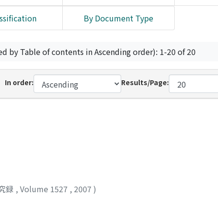
ssification
By Document Type
ed by Table of contents in Ascending order): 1-20 of 20
In order:
Results/Page:
究録
,
Volume 1527
,
2007
)