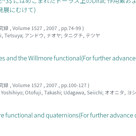
: $E^3$ にはめこまれたトーラス上のDirac 作用素
る発展にむけて)
究録
,
Volume 1527
,
2007
,
pp.74-99
)
i, Tetsuya
;
アンドウ, ナオヤ
;
タニグチ, テツヤ
s and the Willmore functional(For further advance 
究録
,
Volume 1527
,
2007
,
pp.100-127
)
 Yoshihiyo
;
Otofuji, Takashi
;
Udagawa, Seiichi
;
オオニタ, ヨ
e functional and quaternions(For further advance o