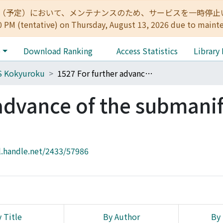
:00（予定）において、メンテナンスのため、サービスを一時停止いたします。 
0 PM (tentative) on Thursday, August 13, 2026 due to maint
e
Download Ranking
Access Statistics
Library
S Kokyuroku
1527 For further advance of the submanifold theory
 advance of the submani
l.handle.net/2433/57986
 Title
By Author
By 