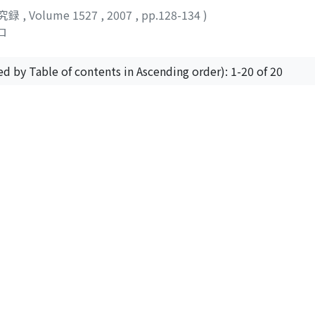
究録
,
Volume 1527
,
2007
,
pp.128-134
)
ロ
ed by Table of contents in Ascending order): 1-20 of 20