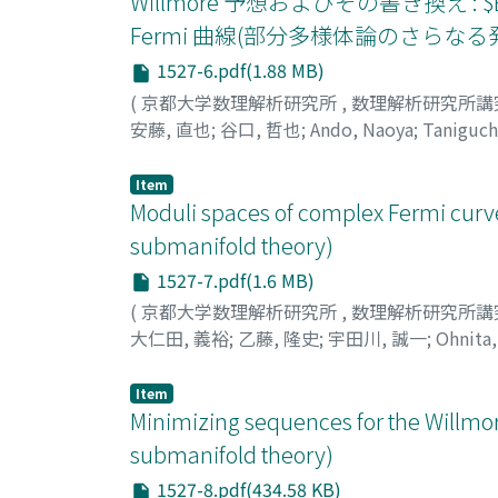
Willmore 予想およびその書き換え 
Fermi 曲線(部分多様体論のさらな
1527-6.pdf(1.88 MB)
(
京都大学数理解析研究所
,
数理解析研究所講
安藤, 直也
;
谷口, 哲也
;
Ando, Naoya
;
Taniguch
Item
Moduli spaces of complex Fermi curve
submanifold theory)
1527-7.pdf(1.6 MB)
(
京都大学数理解析研究所
,
数理解析研究所講
大仁田, 義裕
;
乙藤, 隆史
;
宇田川, 誠一
;
Ohnita,
カシ
;
ウダガワ, セイイチ
Item
Minimizing sequences for the Willmor
submanifold theory)
1527-8.pdf(434.58 KB)