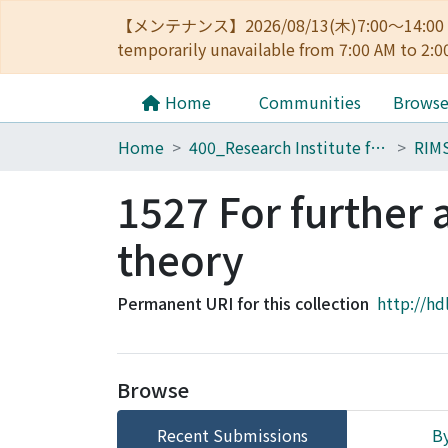
【メンテナンス】2026/08/13(木)7:00～14
temporarily unavailable from 7:00 AM to 2:0
Home
Communities
Brows
Home
400_Research Institute for Mathematical Sciences
RIM
1527 For further
theory
Permanent URI for this collection
http://hd
Browse
Recent Submissions
By