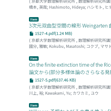
(
京都大学数理解析研究所
,
数理解析研究所講
橋本, 英哉
;
Hashimoto, Hideya
;
ハシモト, ヒ
Item
3次元双曲型空間の線形 Weingart
1527-4.pdf(1.24 MB)
(
京都大学数理解析研究所
,
数理解析研究所講
國分, 雅敏
;
Kokubu, Masatoshi
;
コクブ, マサ
Item
On the finite extinction time of the Ri
論文から(部分多様体論のさらなる発
1527-5.pdf(637.46 KB)
(
京都大学数理解析研究所
,
数理解析研究所講
川上, 裕
;
Kawakami, Yu
;
カワカミ, ユウ
Item