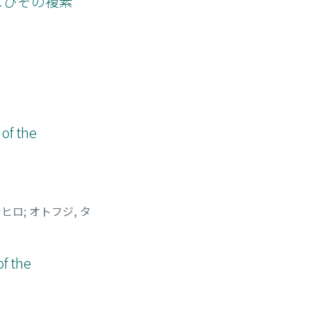
およびその複素
of the
シヒロ
;
オトフジ, タ
f the