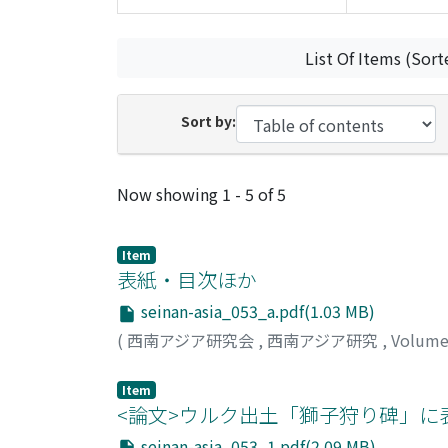
List Of Items (Sort
Sort by:
Recent Submissions
Now showing
1 - 5 of 5
Item
表紙・目次ほか
seinan-asia_053_a.pdf(1.03 MB)
(
西南アジア研究会
,
西南アジア研究
,
Volume
Item
<論文>ウルク出土「獅子狩り碑」に
seinan-asia_053_1.pdf(2.09 MB)