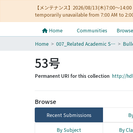
【メンテナンス】2026/08/13(木)7:00～14
temporarily unavailable from 7:00 AM to 2:0
Home
Communities
Brows
Home
007_Related Academic Societies
53号
Permanent URI for this collection
http://hd
Browse
Recent Submissions
By
By Subject
By Cla