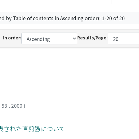
ed by Table of contents in Ascending order): 1-20 of 20
In order:
Results/Page:
 53
,
2000
)
表された直剪鏃について