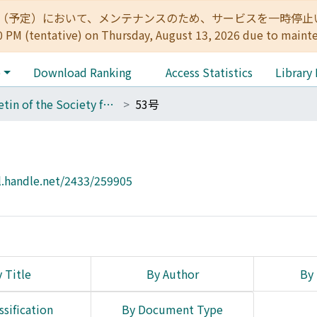
:00（予定）において、メンテナンスのため、サービスを一時停止いたします。 
0 PM (tentative) on Thursday, August 13, 2026 due to maint
e
Download Ranking
Access Statistics
Library
Bulletin of the Society for Western and Southern Asiatic Studies, Kyoto University
53号
l.handle.net/2433/259905
 Title
By Author
By 
ssification
By Document Type