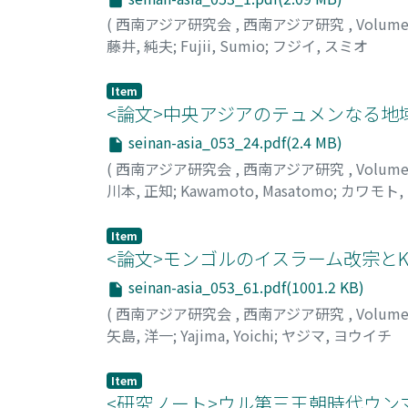
(
西南アジア研究会
,
西南アジア研究
,
Volume
藤井, 純夫
;
Fujii, Sumio
;
フジイ, スミオ
Item
<論文>中央アジアのテュメンなる地
seinan-asia_053_24.pdf(2.4 MB)
(
西南アジア研究会
,
西南アジア研究
,
Volume
川本, 正知
;
Kawamoto, Masatomo
;
カワモト,
Item
<論文>モンゴルのイスラーム改宗とKubr
seinan-asia_053_61.pdf(1001.2 KB)
(
西南アジア研究会
,
西南アジア研究
,
Volume
矢島, 洋一
;
Yajima, Yoichi
;
ヤジマ, ヨウイチ
Item
<研究ノート>ウル第三王朝時代ウン