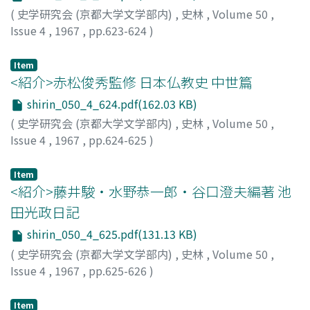
(
史学研究会 (京都大学文学部内)
,
史林
,
Volume 50
,
Issue 4
,
1967
,
pp.623-624
)
井上, 満郎
Item
<紹介>赤松俊秀監修 日本仏教史 中世篇
shirin_050_4_624.pdf(162.03 KB)
(
史学研究会 (京都大学文学部内)
,
史林
,
Volume 50
,
Issue 4
,
1967
,
pp.624-625
)
熱田, 公
Item
<紹介>藤井駿・水野恭一郎・谷口澄夫編著 池
田光政日記
shirin_050_4_625.pdf(131.13 KB)
(
史学研究会 (京都大学文学部内)
,
史林
,
Volume 50
,
Issue 4
,
1967
,
pp.625-626
)
朝尾, 直弘
Item