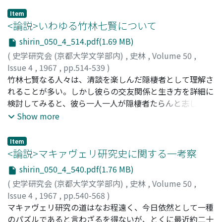
府は支配者側のそのような意図をよくあらわしているが、
Item
事実八・九世紀において農業共同体的規制は農民の聞に生
<論説>いわゆる竹林七賢について
きており、大土地所有はその規制のもとでしか存在しえな
shirin_050_4_514.pdf(1.69 MB)
い。それが九世紀末になると上層農民の勢力増大の動きの
(
史学研究会 (京都大学文学部内)
,
史林
,
Volume 50
,
中で共同体の崩壊が決定的になり、その結果として民要地
Issue 4
,
1967
,
pp.514-539
)
に代表される支配体制もゆきづまる。寛平八年四月の一連
丹羽, 兌子
竹林七賢なる人々は、清談を楽しんだ隠棲者として理解さ
;
Niwa, Taiko
;
ニワ, タイコ
の太政官符は古い体制が無力化し、十世紀以後本格的に展
れることが多い。しかし彼らの交友関係と生き方を詳細に
開する四至設定による大土地所有の基礎がすでにおかれて
検討してみると、彼ら一人一人が隠棲者たらんと志しては
いることを示している。
いなかったことが容易に理解できる。いわゆる竹林清談
Show more
は、二四九年の司馬懿のクーデターの直前から十年ほどの
間、山陽の嵆康を中心として行われたものと考えられる
Item
が、魏晋交替という特殊な状況のもとで行われたこの清談
<論説>マキァヴェリ研究史に関する一考察
には隠棲を図るというよりは、むしろ政治的災難からの保
shirin_050_4_540.pdf(1.76 MB)
身のために政界から一時的に退避するという意図を強くみ
(
史学研究会 (京都大学文学部内)
,
史林
,
Volume 50
,
ることができる。清談は、起源的には後漢末より士大夫の
Issue 4
,
1967
,
pp.540-568
)
家庭生活の中で発達した消遣的談論であるが、しばしば人
柴山, 英一
マキァヴェリ研究の道はなお程遠く、今日依然として一種
;
Shibayama, Eiichi
;
シバヤマ, エイイチ
物評論の風潮と結びつくことによって、世論をかきたて、
のパズルであると言わざるを得ないが、とくに最近約二十
或る種の社会的勢力を形成するという、いわゆる「浮華」