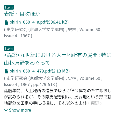
Item
表紙・目次ほか
shirin_050_4_a.pdf(506.41 KB)
(
史学研究会 (京都大学文学部内)
,
史林
,
Volume 50
,
Issue 4
,
1967
)
Item
<論説>九世紀における大土地所有の属開 : 特に
山林原野をめぐって
shirin_050_4_479.pdf(2.13 MB)
(
史学研究会 (京都大学文学部内)
,
史林
,
Volume 50
,
Issue 4
,
1967
,
pp.479-513
)
丸山, 幸彦
延暦年間、大土地所の進展でゆらぐ律令体制のたてなおし
;
Maruyama, Yukihiko
;
マルヤマ, ユキヒコ
が試みられるが、その際支配者側は、民要地という形で耕
地部分を国家の手に把握し、それ以外の山林・原野を農民
の形成する共同体の規制力を利用して、大土地所有の一層
Show more
の進展をくい止めようとする。延暦十七年十二月の太政官