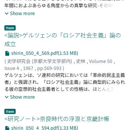
年間におよぶあらゆる角度からの真摯な研究-その何れも
の風潮の交友の具となった。これに反し、竹林清談を境と
マキァヴェリ研究上の大間題であるが-を基盤として、今
Show more
してその後の清談においては政治世界からの退避を図る韜
後漸次豊かな綜合化が促進されるであろうことを期待して
晦的談論という性格が強くなってきた。竹林清談は韜晦的
やまない。近来たとえばグラムシの如く、マキァヴェリを
清談の租型でありながらも、なお、ここには転換期におけ
Item
社会経済史の視点から捉えようとする新たな傾向が見ら
<論説>ゲルツェンの「ロシア社会主義」論の
る士大夫の生き方の種々の側面を見ることができる。
れ、今やマキァヴェリ研究はある意味で一転機を画するも
成立
のと注目されているが、他方では思想、文化、哲学、史学
shirin_050_4_569.pdf(1.53 MB)
史、文学、言語学、倫理学などの視角からの検討なり再考
察が活発に進められている現状で、恰もルネサンス概念論
(
史学研究会 (京都大学文学部内)
,
史林
,
Volume 50
,
争ならぬマキァヴェリ研究に関する一種根掘り論者の百花
Issue 4
,
1967
,
pp.569-593
)
燎乱たる登場ともいうべき観がある。このようなマキァヴ
松原, 広志
ゲルツェンは、ソ連邦の研究においては「革命的民主主義
;
Matsubara, Hiroshi
;
マツバラ, ヒロシ
ェリ学界の現時点に立って、前記の如く過去二十数年間の
者」と強調され、「ロシア社会主義」論に典型的にみられ
数々のマキァヴェリ研究の動向を、とくにその政治思想の
る彼の空想的社会主義者としての性格は、ほとんど取り上
路線に照明をあてて、私なりに且つできる限り批判的に取
げられない。しかし、彼の空想約社会主義者としての側面
Show more
り上げ、各研究者の見解を比較論述しつつ、併せて微力な
に照明をあて、「ロシア社会主義」の成立を見ると、そこ
がら若干将来への展望をも試みてみたい。
には二つの契機が見出される。一つは、彼がロシア国内で
Item
自ら参加したスラブ派と西欧派の論争、他の一つは、彼が
<研究ノート>奈良時代の浮浪と京畿計帳
フランスで目撃した二月革命の敗北である。これら二つの
shirin_050_4_594.pdf(1.33 MB)