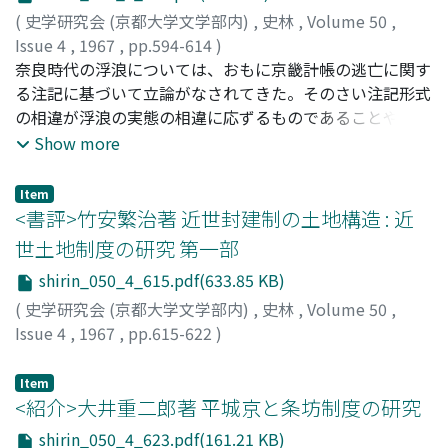
契機を彼の著作によって吟味し、西欧の空想的社会主義思
(
史学研究会 (京都大学文学部内)
,
史林
,
Volume 50
,
想との関連を考えながら、西欧主義者ゲルツェンがスラブ
Issue 4
,
1967
,
pp.594-614
)
主義者との論争から何を学んだか、一八四七年に亡命した
長山, 泰孝
奈良時代の浮浪については、おもに京畿計帳の逃亡に関す
;
Nagayama, Yasutaka
;
ナガヤマ, ヤスタカ
彼が西欧で何を見たか、とりわけ二月革命の衝撃がどのよ
る注記に基づいて立論がなされてきた。そのさい注記形式
うに彼の思想を規定したか、を述べるのが本稿の目的であ
の相違が浮浪の実態の相違に応ずるものであることや、京
る。
畿計帳にみられる逃亡の様相が、奈良時代の逃亡の一般的
Show more
様相をも示すものであることが立論の前提とされてきた。
しかし京畿計帳を検討してみると、右の前提は必ずしも確
Item
実なものとはいえない。また逃亡後六年を経れば除帳され
<書評>竹安繁治著 近世封建制の土地構造 : 近
るという令の規定が実行されず、それどころか逃亡者の年
世土地制度の研究 第一部
齢の変化に応じて、不課口であったものが課口とされて現
shirin_050_4_615.pdf(633.85 KB)
実に調を負担せしめられ、課口であったものが不課口とさ
れるという不可解な措置さえとられている。今後奈良時代
(
史学研究会 (京都大学文学部内)
,
史林
,
Volume 50
,
の浮浪を問題にする場合、京畿計帳の史料的性格の十分な
Issue 4
,
1967
,
pp.615-622
)
検討が必要であろう。
見城, 幸雄
Item
<紹介>大井重二郎著 平城京と条坊制度の研究
shirin_050_4_623.pdf(161.21 KB)