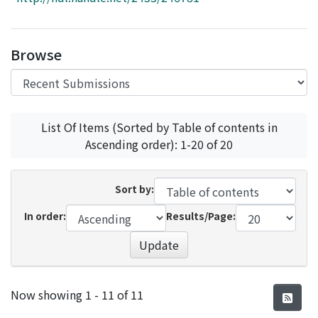
Access Statistics
Library Network
Browse
List Of Items (Sorted by Table of contents in
Ascending order): 1-20 of 20
Sort by:
In order:
Results/Page:
Update
Recent Submissions
Now showing
1 - 11 of 11