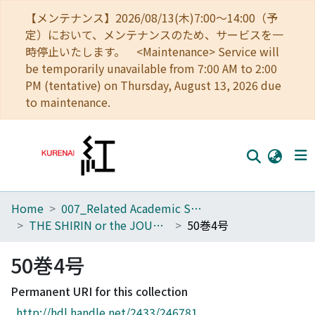
【メンテナンス】2026/08/13(木)7:00～14:00（予
定）において、メンテナンスのため、サービスを一
時停止いたします。 <Maintenance> Service will
be temporarily unavailable from 7:00 AM to 2:00
PM (tentative) on Thursday, August 13, 2026 due
to maintenance.
Home
007_Related Academic Societies
Home
THE SHIRIN or the JOURNAL OF HISTORY
50巻4号
Communities
50巻4号
Browse
Permanent URI for this collection
Download Ranking
http://hdl.handle.net/2433/246781