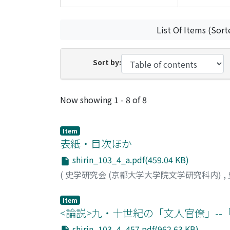
List Of Items (Sort
Sort by:
Recent Submissions
Now showing
1 - 8 of 8
Item
表紙・目次ほか
shirin_103_4_a.pdf(459.04 KB)
(
史学研究会 (京都大学大学院文学研究科内)
,
Item
<論説>九・十世紀の「文人官僚」--「
shirin_103_4_457.pdf(962.63 KB)