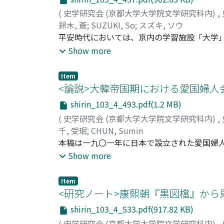
(
史学研究会 (京都大学大学院文学研究科内)
,
鈴木, 蒼
;
SUZUKI, So
;
スズキ, ソウ
平安時代においては、京内の学習施設「大学
は、彼らは人材主義的・反貴族的な存在とさ
Show more
ったと考えられている。しかし、そうした所
歴・政治的行動の面から網羅的に検討するこ
Item
ついて再検討を行った。その結果、九・十世
<論説>大韓帝国期における愛国婦人会
を取った形跡も何ら見出せないことが判明し
shirin_103_4_493.pdf(1.2 MB)
築しやすい点にその特徴を求められるのであ
(
史学研究会 (京都大学大学院文学研究科内)
,
千, 受珉
;
CHUN, Sumin
本稿は一九〇一年に日本で設立された愛国婦
の動向に注目して解明するものである。愛国
Show more
た在韓居留民の協力を得て海外委員部を置い
心は、在韓居留民から、統監府や理事庁の職
Item
になったため、韓国支部は統監府の韓国統治
<研究ノート>康熙朝『黒図檔』から
と、韓国支部はそれを鎮圧する日本軍への援
shirin_103_4_533.pdf(917.82 KB)
会員は義兵に対する危機意識を共有しながら
(
史学研究会 (京都大学大学院文学研究科内)
,