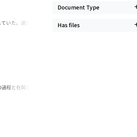
Document Type
していた。通説的に
Has files
中には姿を消してい
」として定義し、官
併せて従来の理解に
らが反貴族的な行動
との人格的関係を構
の過程と在韓居留民
の必要を痛感してい
されると、会員の中
人も入会できるよう
兵闘争が勃発する
としたため、日韓の