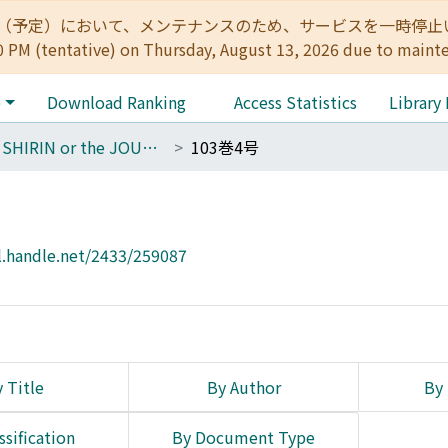
:00（予定）において、メンテナンスのため、サービスを一時停止いたします。 
0 PM (tentative) on Thursday, August 13, 2026 due to maint
e
Download Ranking
Access Statistics
Library
THE SHIRIN or the JOURNAL OF HISTORY
103巻4号
l.handle.net/2433/259087
 Title
By Author
By 
ssification
By Document Type