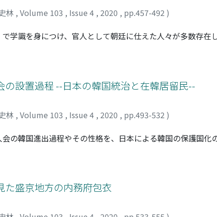
史林
,
Volume 103
,
Issue 4
,
2020
,
pp.457-492
)
」で学識を身につけ、官人として朝廷に仕えた人々が多数存在
れ、世襲的な貴族層との対立や自身の質的変容により、九世紀
説には疑うべき点が少なくない。本稿では、彼らを「文人官僚
とで、九・十世紀の官人社会における基礎的な性質を確認し、
紀において文人官僚に顕著な没落や変質の形跡は見出せず、彼
の設置過程 --日本の韓国統治と在韓居留民--
た。文人官僚は、その学識による能力と、学問を通じて権力者
り、むしろ親貴族的な存在として理解すべきなのである。
史林
,
Volume 103
,
Issue 4
,
2020
,
pp.493-532
)
人会の韓国進出過程やその性格を、日本による韓国の保護国化
婦人会は日露戦争への軍事援護を目的に韓国に進出する際、そ
た。終戦後、韓国の保護国化に合わせて同会の韓国支部が設置
員など統治権力側の夫人に代わった。さらに、韓国人閣僚の夫
に貢献するため、日韓婦人の「交際」を奨励する。その後、義
見た盛京地方の内務府包衣
護を再開するが、義兵が日本人と韓国人閣僚の双方を攻撃対象
軍事援護に従事することで、相互の「交際」を深めていった。
史林
,
Volume 103
,
Issue 4
,
2020
,
pp.533-555
)