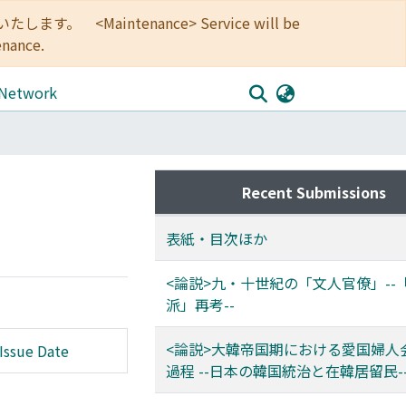
<Maintenance> Service will be
enance.
 Network
Recent Submissions
表紙・目次ほか
<論説>九・十世紀の「文人官僚」--
派」再考--
<論説>大韓帝国期における愛国婦人
Issue Date
過程 --日本の韓国統治と在韓居留民-