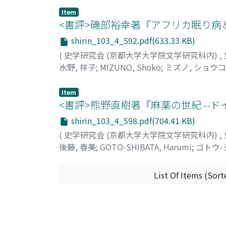
existing identities of "Han" and "Manchu" w
Item
among them. At least in the Kangxi period,
<書評>磯部裕幸著『アフリカ眠り病と
it is helpful to understand "the booi peopl
and mutual influences between the Manchu
shirin_103_4_592.pdf(633.33 KB)
(
史学研究会 (京都大学大学院文学研究科内)
,
水野, 祥子
;
MIZUNO, Shoko
;
ミズノ, ショウコ
Item
<書評>熊野直樹著『麻薬の世紀 --ド
shirin_103_4_598.pdf(704.41 KB)
(
史学研究会 (京都大学大学院文学研究科内)
,
後藤, 春美
;
GOTO-SHIBATA, Harumi
;
ゴトウ-
List Of Items (Sort