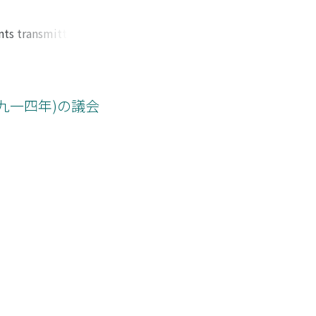
nts transmitted
 and the General
Qing Dynasty.
s" has mistakenly
rs of the Imperial
九一四年)の議会
e, inheritance, and
rtment. As a
 the main players
studies on the
 concepts. I then
Dangse archives.
istrative system,
ith intense
tegory such as
anchu and Han
porated into the
 the previously