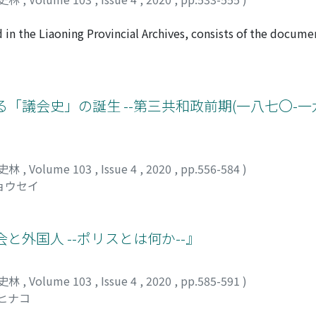
n the Liaoning Provincial Archives, consists of the docume
領 (later Mukden Imperial Household Department 盛京内務府)
ijing or other officials in the Mukden region during the 
nchu, and I suggest that the category name "other document
etu Dangse. T he Hetu Dangse mainly deals with routine affai
「議会史」の誕生 --第三共和政前期(一八七〇-一
y of legal case records, including records concerning marriag
e the people administered by the Imperial Household Depa
 the Kangxi 康煕 period (1662-1722), this article introduces
nd the Mukden-i Nirui Janggin. I first examine the previous 
史林
,
Volume 103
,
Issue 4
,
2020
,
pp.556-584
)
 the Manchu language and attempt to clarify these terms and
ョウセイ
anggin, which played the central role in recording the Hetu 
 the booi people in the Mukden region, including their admin
people had different origins and lived in a dynamic society w
と外国人 --ポリスとは何か--』
ficult to precisely fit them into any previously constructed ca
anchu" 満洲人, or "Han" 漢人. T he booi people included M
史林
,
Volume 103
,
Issue 4
,
2020
,
pp.585-591
)
ion before the rise of the Qing as well as Han people incor
 ヒナコ
a proper. Shortly after the conquest, in the Kangxi period,