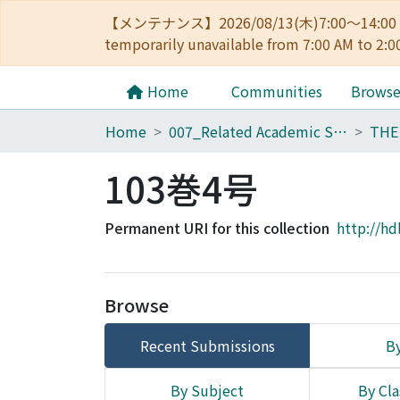
【メンテナンス】2026/08/13(木)7:00～14
temporarily unavailable from 7:00 AM to 2:0
Home
Communities
Brows
Home
007_Related Academic Societies
103巻4号
Permanent URI for this collection
http://hd
Browse
Recent Submissions
By
By Subject
By Cla