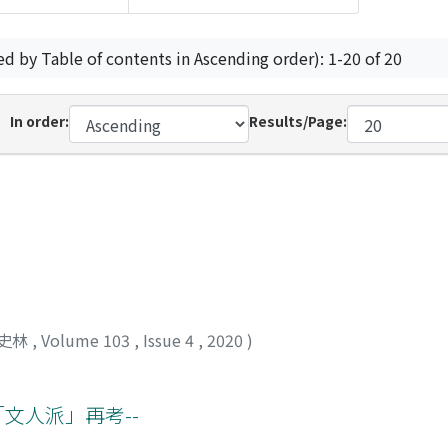
ed by Table of contents in Ascending order): 1-20 of 20
In order:
Results/Page:
史林
,
Volume 103
,
Issue 4
,
2020
)
文人派」再考--