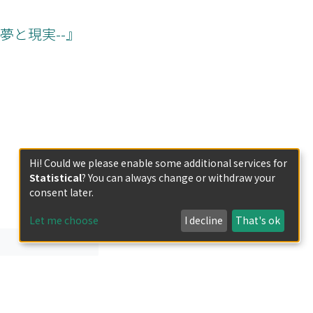
ity also existed
f cohesion. Rather
夢と現実--』
 the differences
Hi! Could we please enable some additional services for
Statistical
? You can always change or withdraw your
consent later.
Let me choose
I decline
That's ok