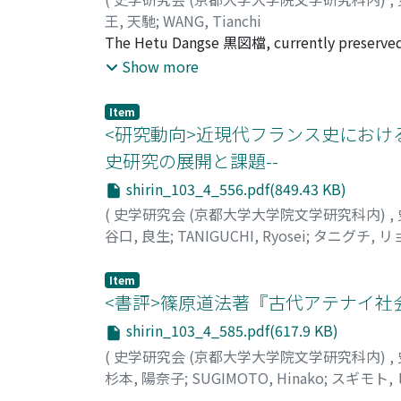
王, 天馳
;
WANG, Tianchi
The Hetu Dangse 黒図檔, currently preserved i
between the Mukden-i Nirui Janggin 盛京佐
Show more
Imperial Household Department 総管内務府 in Be
"Hetu" means "horizontal" or "other" in Ma
Item
been applied to the entire archives of the H
<研究動向>近現代フランス史における
Household, but also contains a large quantit
史研究の展開と課題--
property disputes among the booi 包衣peopl
shirin_103_4_556.pdf(849.43 KB)
preliminary study on the Hetu Dangse during
involved with the archives the booi people a
(
史学研究会 (京都大学大学院文学研究科内)
,
confusing concepts related to the "booi" in
谷口, 良生
;
TANIGUCHI, Ryosei
;
タニグチ, リ
look at the function of the Mukden-i Nirui J
Lastly, I introduce the general condition of
Item
origins, languages and identity. As the booi 
<書評>篠原道法著『古代アテナイ社会
linguistic and cultural interaction, it is dif
shirin_103_4_585.pdf(617.9 KB)
"Banner people" 旗人, "Commoners" 民人, "M
(
史学研究会 (京都大学大学院文学研究科内)
,
people who had lived in the Liaodong 遼東 reg
杉本, 陽奈子
;
SUGIMOTO, Hinako
;
スギモト,
booi system during the Qing conquest of Chin