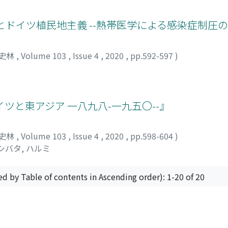
ere maintained among the booi people, and linguistic divers
 the booi people did not become a community with a sense o
ドイツ植民地主義 --熱帯医学による感染症制圧の
e" as an integrated but loose community with an awareness of
 and Han subgroups.
史林
,
Volume 103
,
Issue 4
,
2020
,
pp.592-597
)
イツと東アジア 一八九八-一九五〇--』
史林
,
Volume 103
,
Issue 4
,
2020
,
pp.598-604
)
シバタ, ハルミ
ed by Table of contents in Ascending order): 1-20 of 20