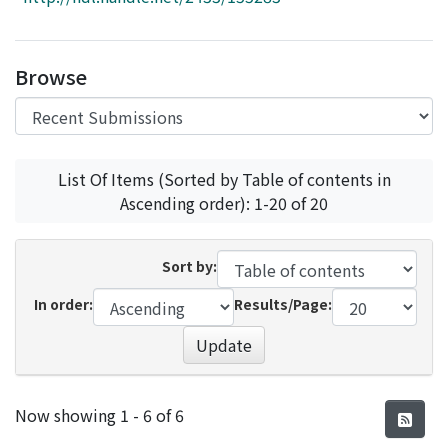
Access Statistics
Library Network
Browse
List Of Items (Sorted by Table of contents in
Ascending order): 1-20 of 20
Sort by:
In order:
Results/Page:
Update
Recent Submissions
Now showing
1 - 6 of 6