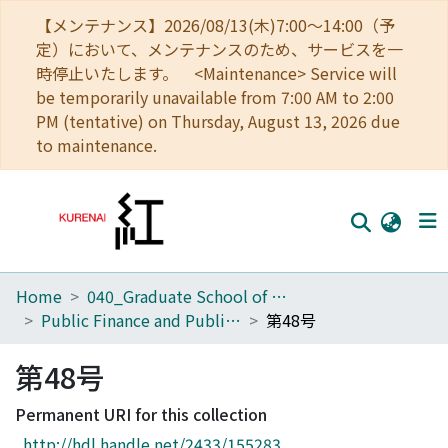
【メンテナンス】2026/08/13(木)7:00～14:00（予
定）において、メンテナンスのため、サービスを一
時停止いたします。 <Maintenance> Service will
be temporarily unavailable from 7:00 AM to 2:00
PM (tentative) on Thursday, August 13, 2026 due
to maintenance.
Home
040_Graduate School of Economics
Home
Public Finance and Public Policy
第48号
Communities
第48号
Browse
Permanent URI for this collection
Download Ranking
http://hdl.handle.net/2433/155283