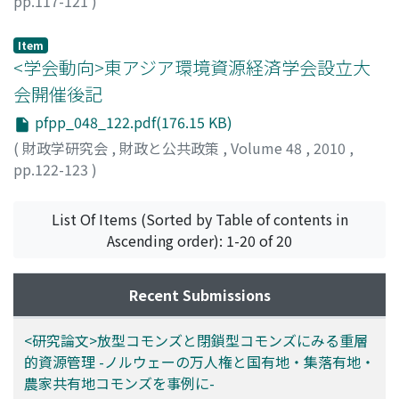
pp.117-121
)
佐野, 亘
;
Sano, Wataru
Item
<学会動向>東アジア環境資源経済学会設立大
会開催後記
pfpp_048_122.pdf(176.15 KB)
(
財政学研究会
,
財政と公共政策
,
Volume 48
,
2010
,
pp.122-123
)
森, 晶寿
;
Mori, Akihisa
;
30293814
List Of Items (Sorted by Table of contents in
Ascending order): 1-20 of 20
Recent Submissions
<研究論文>放型コモンズと閉鎖型コモンズにみる重層
的資源管理 -ノルウェーの万人権と国有地・集落有地・
農家共有地コモンズを事例に-