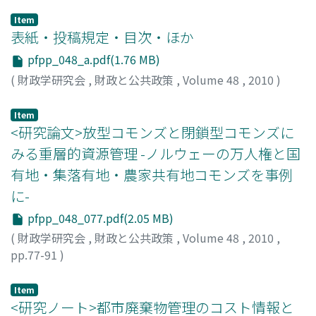
Item
表紙・投稿規定・目次・ほか
pfpp_048_a.pdf(1.76 MB)
(
財政学研究会
,
財政と公共政策
,
Volume 48
,
2010
)
Item
<研究論文>放型コモンズと閉鎖型コモンズに
みる重層的資源管理 -ノルウェーの万人権と国
有地・集落有地・農家共有地コモンズを事例
に-
pfpp_048_077.pdf(2.05 MB)
(
財政学研究会
,
財政と公共政策
,
Volume 48
,
2010
,
pp.77-91
)
嶋田, 大作
;
室田, 武
;
Shimada, Daisaku
;
Murota, Takeshi
Item
<研究ノート>都市廃棄物管理のコスト情報と