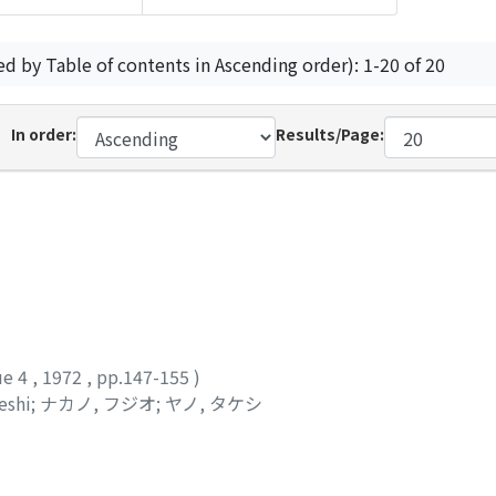
ed by Table of contents in Ascending order): 1-20 of 20
In order:
Results/Page:
ue 4
,
1972
,
pp.147-155
)
eshi
;
ナカノ, フジオ
;
ヤノ, タケシ