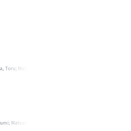
a, Toru
;
Matsuda,
ロツグ
;
オギタ, ナオ
fumi
;
Matsuda,
ロツグ
;
オガワ, トオ