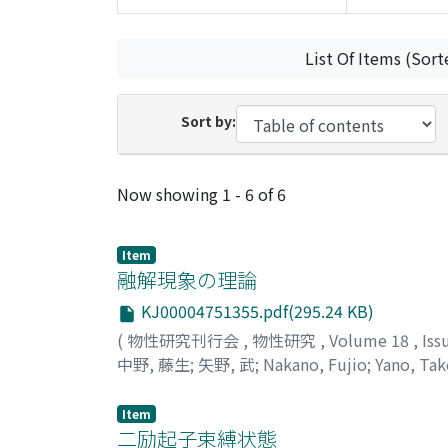
List Of Items (Sort
Sort by:
Recent Submissions
Now showing
1 - 6 of 6
Item
融解現象の理論
KJ00004751355.pdf(295.24 KB)
(
物性研究刊行会
,
物性研究
,
Volume 18
,
Iss
中野, 藤生
;
矢野, 武
;
Nakano, Fujio
;
Yano, Tak
Item
二励起子束縛状態