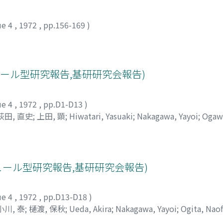
ue 4
,
1972
,
pp.156-169
)
ール型研究報告,基研研究会報告)
ue 4
,
1972
,
pp.D1-D13
)
荻田, 直史
;
上田, 顕
;
Hiwatari, Yasuaki
;
Nakagawa, Yayoi
;
Ogaw
タリ, ヤスアキ
;
ナカガワ, ヤヨイ
;
オガワ, トオル
;
マツダ, ヒ
ュール型研究報告,基研研究会報告)
ue 4
,
1972
,
pp.D13-D18
)
小川, 泰
;
樋渡, 保秋
;
Ueda, Akira
;
Nakagawa, Yayoi
;
Ogita, Nao
ウエダ, アキラ
;
ナカガワ, ヤヨイ
;
オギタ, ナオフミ
;
マツダ, ヒ