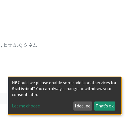
, ヒサカズ
;
タネム
Hi! Could we please enable some additional services for
Statistical
? You can always change or withdraw your
consent later.
Let me choose
I decline
That's ok