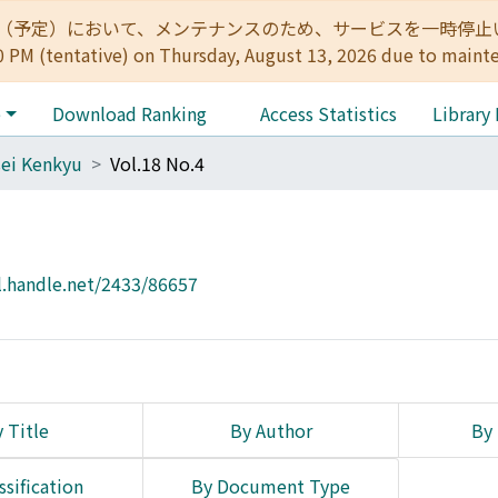
:00（予定）において、メンテナンスのため、サービスを一時停止いたします。 
0 PM (tentative) on Thursday, August 13, 2026 due to maint
e
Download Ranking
Access Statistics
Library
ei Kenkyu
Vol.18 No.4
l.handle.net/2433/86657
 Title
By Author
By 
ssification
By Document Type