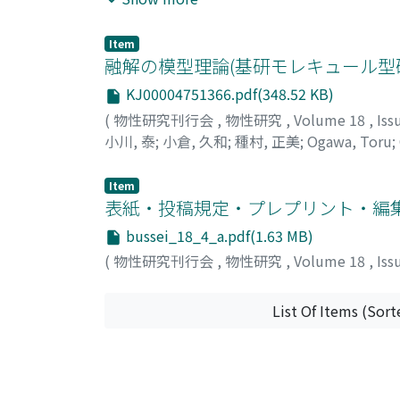
ル
;
ヒワタリ, ヤスアキ
Item
融解の模型理論(基研モレキュール型
KJ00004751366.pdf(348.52 KB)
(
物性研究刊行会
,
物性研究
,
Volume 18
,
Iss
小川, 泰
;
小倉, 久和
;
種村, 正美
;
Ogawa, Toru
;
ラ, マサハル
Item
表紙・投稿規定・プレプリント・編
bussei_18_4_a.pdf(1.63 MB)
(
物性研究刊行会
,
物性研究
,
Volume 18
,
Iss
List Of Items (Sort