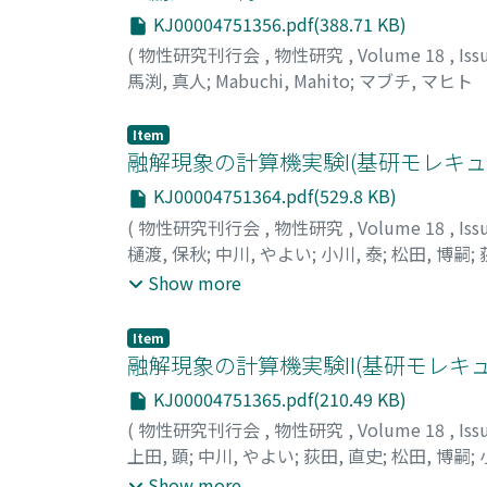
KJ00004751356.pdf(388.71 KB)
(
物性研究刊行会
,
物性研究
,
Volume 18
,
Iss
馬渕, 真人
;
Mabuchi, Mahito
;
マブチ, マヒト
Item
融解現象の計算機実験I(基研モレキュ
KJ00004751364.pdf(529.8 KB)
(
物性研究刊行会
,
物性研究
,
Volume 18
,
Iss
樋渡, 保秋
;
中川, やよい
;
小川, 泰
;
松田, 博嗣
;
Hirotsugu
;
Ogita, Naofumi
;
Ueda, Akira
;
ヒワ
Show more
フミ
;
ウエダ, アキラ
Item
融解現象の計算機実験II(基研モレキ
KJ00004751365.pdf(210.49 KB)
(
物性研究刊行会
,
物性研究
,
Volume 18
,
Iss
上田, 顕
;
中川, やよい
;
荻田, 直史
;
松田, 博嗣
;
Hirotsugu
;
Ogawa, Toru
;
Hiwatari, Yasuaki
;
Show more