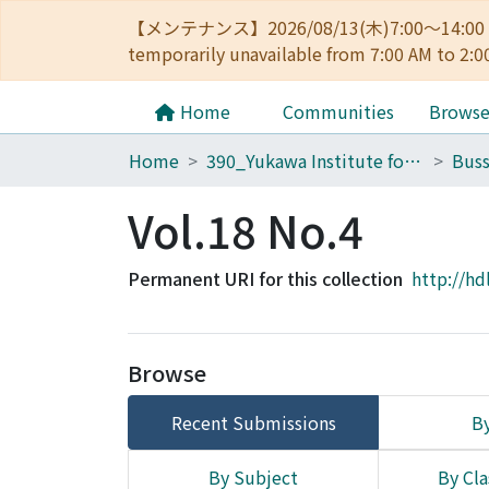
【メンテナンス】2026/08/13(木)7:00～14
temporarily unavailable from 7:00 AM to 2:0
Home
Communities
Brows
Home
390_Yukawa Institute for Theoretical Physics
Buss
Vol.18 No.4
Permanent URI for this collection
http://hd
Browse
Recent Submissions
By
By Subject
By Cla