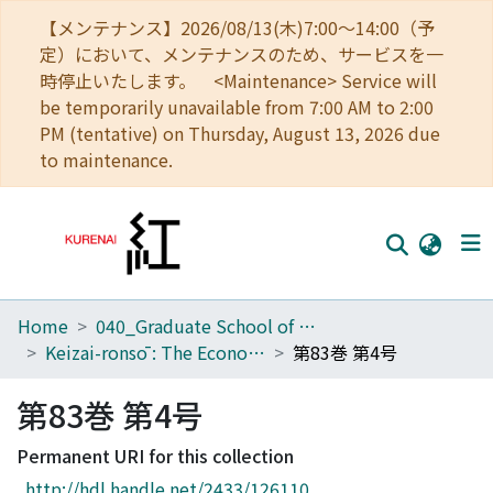
【メンテナンス】2026/08/13(木)7:00～14:00（予
定）において、メンテナンスのため、サービスを一
時停止いたします。 <Maintenance> Service will
be temporarily unavailable from 7:00 AM to 2:00
PM (tentative) on Thursday, August 13, 2026 due
to maintenance.
Home
040_Graduate School of Economics
Home
Keizai-ronsō : The Economic Review
第83巻 第4号
Communities
第83巻 第4号
Browse
Permanent URI for this collection
Download Ranking
http://hdl.handle.net/2433/126110