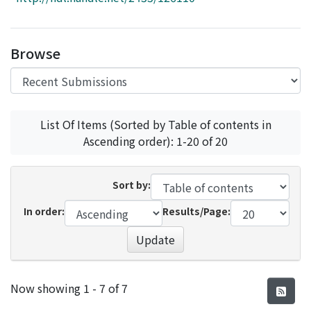
Access Statistics
Library Network
Browse
List Of Items (Sorted by Table of contents in
Ascending order): 1-20 of 20
Sort by:
In order:
Results/Page:
Update
Recent Submissions
Now showing
1 - 7 of 7