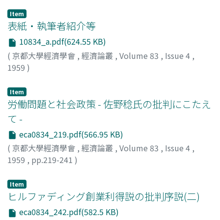
Item
表紙・執筆者紹介等
10834_a.pdf(624.55 KB)
(
京都大學經濟學會
,
經濟論叢
,
Volume 83
,
Issue 4
,
1959
)
Item
労働問題と社会政策 - 佐野稔氏の批判にこたえ
て -
eca0834_219.pdf(566.95 KB)
(
京都大學經濟學會
,
經濟論叢
,
Volume 83
,
Issue 4
,
1959
,
pp.219-241
)
岸本, 英太郎
;
Kishimoto, Eitaro
;
キシモト, エイタロウ
Item
ヒルファディング創業利得説の批判序説(二)
eca0834_242.pdf(582.5 KB)