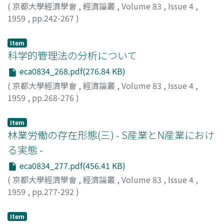
(
京都大學經濟學會
,
經濟論叢
,
Volume 83
,
Issue 4
,
1959
,
pp.242-267
)
岡部, 利良
;
Okabe, Toshiyoshi
;
オカベ, トシヨシ
Item
科学的管理法の分析について
eca0834_268.pdf(276.84 KB)
(
京都大學經濟學會
,
經濟論叢
,
Volume 83
,
Issue 4
,
1959
,
pp.268-276
)
小野寺, 孝一
;
Onodera, Koichi
;
オノデラ, コウイチ
Item
林業労働の存在形態(三) - S産業とN産業におけ
る実態 -
eca0834_277.pdf(456.41 KB)
(
京都大學經濟學會
,
經濟論叢
,
Volume 83
,
Issue 4
,
1959
,
pp.277-292
)
鶴嶋, 雪嶺
;
山崎, 武雄
;
Tsurushima, Setsurei
;
Yamazaki,
Takeo
;
ツルシマ, セツレイ
;
ヤマザキ, タケオ
Item