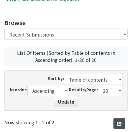
Access Statistics
Library Network
Browse
List Of Items (Sorted by Table of contents in
Ascending order): 1-20 of 20
Sort by:
In order:
Results/Page:
Update
Recent Submissions
Now showing
1 - 2 of 2