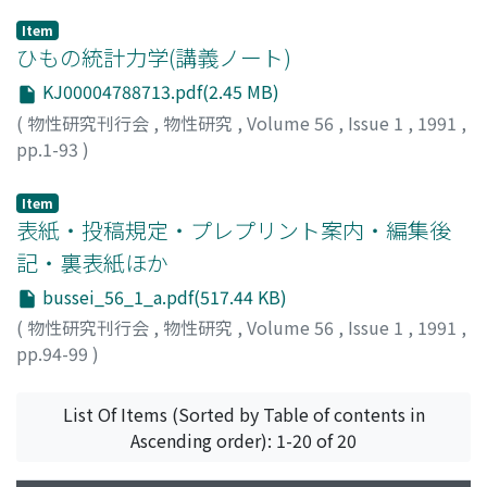
Item
ひもの統計力学(講義ノート)
KJ00004788713.pdf(2.45 MB)
(
物性研究刊行会
,
物性研究
,
Volume 56
,
Issue 1
,
1991
,
pp.1-93
)
田中, 文彦
;
TANAKA, Fumihiko
;
タナカ, フミヒコ
Item
表紙・投稿規定・プレプリント案内・編集後
記・裏表紙ほか
bussei_56_1_a.pdf(517.44 KB)
(
物性研究刊行会
,
物性研究
,
Volume 56
,
Issue 1
,
1991
,
pp.94-99
)
List Of Items (Sorted by Table of contents in
Ascending order): 1-20 of 20