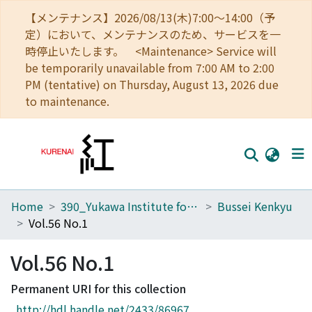
【メンテナンス】2026/08/13(木)7:00～14:00（予
定）において、メンテナンスのため、サービスを一
時停止いたします。 <Maintenance> Service will
be temporarily unavailable from 7:00 AM to 2:00
PM (tentative) on Thursday, August 13, 2026 due
to maintenance.
Home
390_Yukawa Institute for Theoretical Physics
Bussei Kenkyu
Home
Vol.56 No.1
Communities
Vol.56 No.1
Browse
Permanent URI for this collection
Download Ranking
http://hdl.handle.net/2433/86967