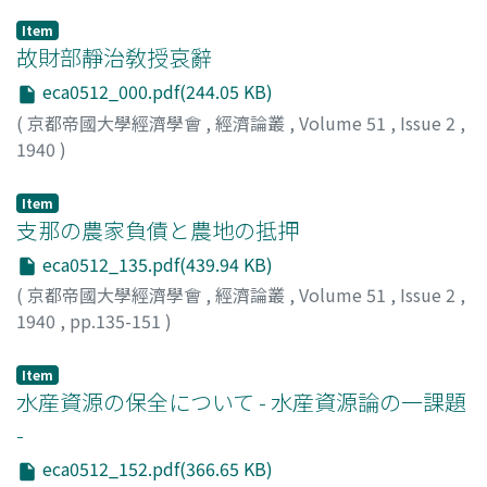
Item
故財部靜治敎授哀辭
eca0512_000.pdf(244.05 KB)
(
京都帝國大學經濟學會
,
經濟論叢
,
Volume 51
,
Issue 2
,
1940
)
Item
支那の農家負債と農地の抵押
eca0512_135.pdf(439.94 KB)
(
京都帝國大學經濟學會
,
經濟論叢
,
Volume 51
,
Issue 2
,
1940
,
pp.135-151
)
八木, 芳之助
;
Yagi, Yoshinosuke
;
ヤギ, ヨシノスケ
Item
水産資源の保全について - 水産資源論の一課題
-
eca0512_152.pdf(366.65 KB)