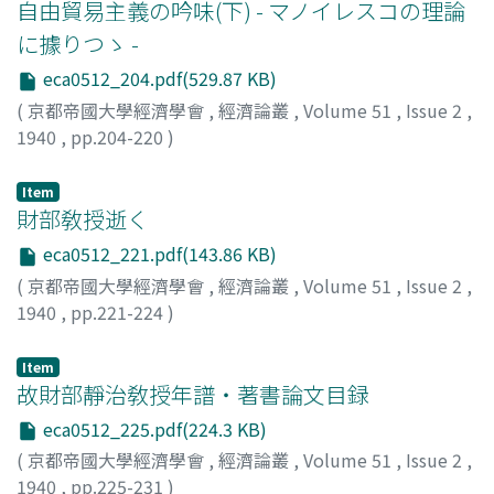
自由貿易主義の吟味(下) - マノイレスコの理論
に據りつゝ -
eca0512_204.pdf(529.87 KB)
(
京都帝國大學經濟學會
,
經濟論叢
,
Volume 51
,
Issue 2
,
1940
,
pp.204-220
)
岡倉, 伯士
;
Okakura, Hakushi
;
オカクラ, ハクシ
Item
財部敎授逝く
eca0512_221.pdf(143.86 KB)
(
京都帝國大學經濟學會
,
經濟論叢
,
Volume 51
,
Issue 2
,
1940
,
pp.221-224
)
Item
故財部靜治敎授年譜・著書論文目録
eca0512_225.pdf(224.3 KB)
(
京都帝國大學經濟學會
,
經濟論叢
,
Volume 51
,
Issue 2
,
1940
,
pp.225-231
)