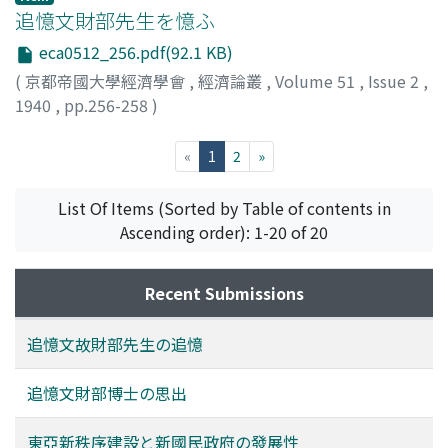
追憶文財部先生を憶ふ
eca0512_256.pdf(92.1 KB)
(
京都帝國大學經濟學會
,
經濟論叢
,
Volume 51
,
Issue 2
,
1940
,
pp.256-258
)
谷口, 吉彦
;
Taniguchi, Yoshihiko
;
タニグチ, ヨシヒコ
(current)
«
1
2
»
List Of Items (Sorted by Table of contents in
Ascending order): 1-20 of 20
Recent Submissions
追憶文故財部先生の追憶
追憶文財部博士の思出
東亞新秩序建設と新國民政府の發展性