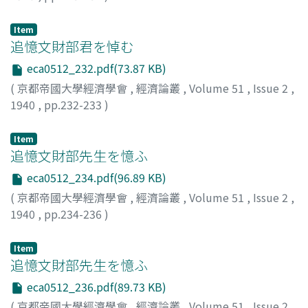
Item
追憶文財部君を悼む
eca0512_232.pdf(73.87 KB)
(
京都帝國大學經濟學會
,
經濟論叢
,
Volume 51
,
Issue 2
,
1940
,
pp.232-233
)
神戸, 正雄
;
Kambe, Masao
;
カンベ, マサオ
Item
追憶文財部先生を憶ふ
eca0512_234.pdf(96.89 KB)
(
京都帝國大學經濟學會
,
經濟論叢
,
Volume 51
,
Issue 2
,
1940
,
pp.234-236
)
本庄, 榮治郎
;
Honjo, Eijiro
;
ホンジョウ, エイジロウ
Item
追憶文財部先生を憶ふ
eca0512_236.pdf(89.73 KB)
(
京都帝國大學經濟學會
,
經濟論叢
,
Volume 51
,
Issue 2
,