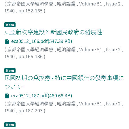
(
京都帝國大學經濟學會
,
經濟論叢
,
Volume 51
,
Issue 2
,
1940
,
pp.152-165
)
蜷川, 虎三
;
Ninagawa, Torazo
;
ニナガワ, トラゾウ
Item
東亞新秩序建設と新國民政府の發展性
eca0512_166.pdf(547.39 KB)
(
京都帝國大學經濟學會
,
經濟論叢
,
Volume 51
,
Issue 2
,
1940
,
pp.166-186
)
矢野, 仁一
;
Yano, Jinichi
;
ヤノ, ジンイチ
Item
民國初期の兌換劵 - 特に中國銀行の發劵事項に
ついて -
eca0512_187.pdf(480.68 KB)
(
京都帝國大學經濟學會
,
經濟論叢
,
Volume 51
,
Issue 2
,
1940
,
pp.187-203
)
德永, 淸行
;
Tokunaga, Kiyoyuki
;
トクナガ, キヨユキ
Item