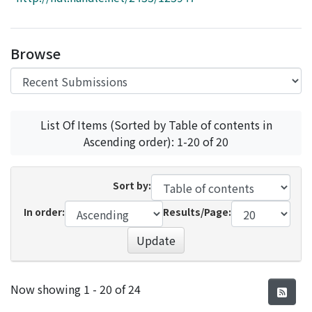
Access Statistics
Library Network
Browse
List Of Items (Sorted by Table of contents in
Ascending order): 1-20 of 20
Sort by:
In order:
Results/Page:
Update
Recent Submissions
Now showing
1 - 20 of 24