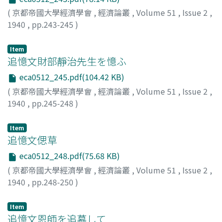
(
京都帝國大學經濟學會
,
經濟論叢
,
Volume 51
,
Issue 2
,
1940
,
pp.243-245
)
呉, 文炳
Item
追憶文財部靜治先生を憶ふ
eca0512_245.pdf(104.42 KB)
(
京都帝國大學經濟學會
,
經濟論叢
,
Volume 51
,
Issue 2
,
1940
,
pp.245-248
)
宗藤, 圭三
;
Muneto, Keizo
;
ムネト, ケイゾウ
Item
追憶文偲草
eca0512_248.pdf(75.68 KB)
(
京都帝國大學經濟學會
,
經濟論叢
,
Volume 51
,
Issue 2
,
1940
,
pp.248-250
)
菊田, 太郎
;
Kikuta, Taro
;
キクタ, タロウ
Item
追憶文恩師を追慕して