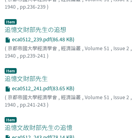
1940
,
pp.236-239
)
蜷川, 虎三
;
Ninagawa, Torazo
;
ニナガワ, トラゾウ
Item
追憶文財部先生の追想
eca0512_239.pdf(86.48 KB)
(
京都帝國大學經濟學會
,
經濟論叢
,
Volume 51
,
Issue 2
,
1940
,
pp.239-241
)
岡崎, 文規
;
Okazaki, Ayanori
;
オカザキ, アヤノリ
Item
追憶文財部先生
eca0512_241.pdf(83.65 KB)
(
京都帝國大學經濟學會
,
經濟論叢
,
Volume 51
,
Issue 2
,
1940
,
pp.241-243
)
木村, 喜一郎
;
Kimura, Kiichiro
;
キムラ, キイチロウ
Item
追憶文故財部先生の追憶
eca0512_243.pdf(78.14 KB)