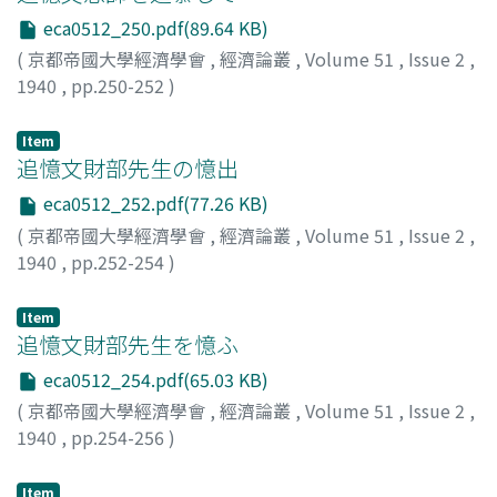
eca0512_250.pdf(89.64 KB)
(
京都帝國大學經濟學會
,
經濟論叢
,
Volume 51
,
Issue 2
,
1940
,
pp.250-252
)
靑盛, 和雄
;
Aomori, Kazuo
;
アオモリ, カズオ
Item
追憶文財部先生の憶出
eca0512_252.pdf(77.26 KB)
(
京都帝國大學經濟學會
,
經濟論叢
,
Volume 51
,
Issue 2
,
1940
,
pp.252-254
)
松岡, 孝兒
;
Matsuoka, Koji
;
マツオカ, コウジ
Item
追憶文財部先生を憶ふ
eca0512_254.pdf(65.03 KB)
(
京都帝國大學經濟學會
,
經濟論叢
,
Volume 51
,
Issue 2
,
1940
,
pp.254-256
)
石川, 興二
;
Ishikawa, Koji
;
イシカワ, コウジ
Item