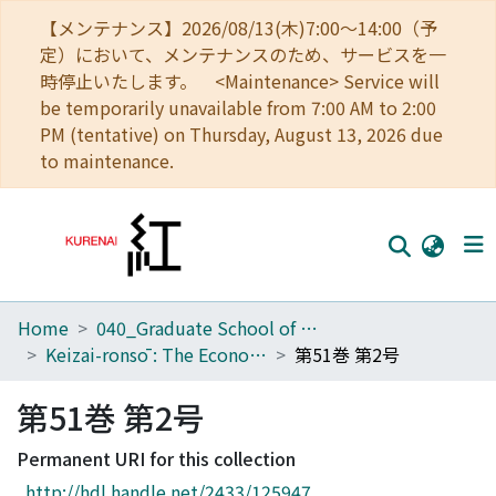
【メンテナンス】2026/08/13(木)7:00～14:00（予
定）において、メンテナンスのため、サービスを一
時停止いたします。 <Maintenance> Service will
be temporarily unavailable from 7:00 AM to 2:00
PM (tentative) on Thursday, August 13, 2026 due
to maintenance.
Home
040_Graduate School of Economics
Home
Keizai-ronsō : The Economic Review
第51巻 第2号
Communities
第51巻 第2号
Browse
Permanent URI for this collection
Download Ranking
http://hdl.handle.net/2433/125947