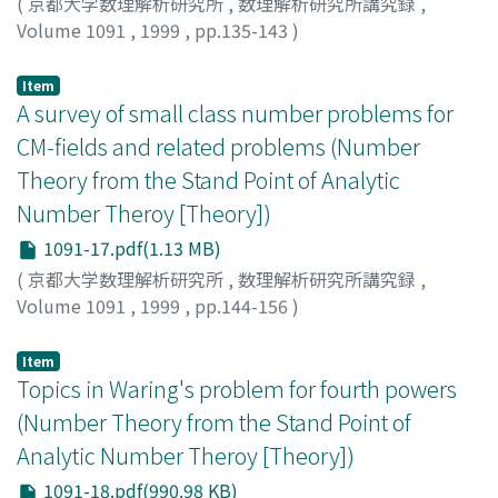
(
京都大学数理解析研究所
,
数理解析研究所講究録
,
Volume 1091
,
1999
,
pp.135-143
)
若林, 功
;
Wakabayashi, Isao
;
ワカバヤシ, イサオ
Item
A survey of small class number problems for
CM-fields and related problems (Number
Theory from the Stand Point of Analytic
Number Theroy [Theory])
1091-17.pdf(1.13 MB)
(
京都大学数理解析研究所
,
数理解析研究所講究録
,
Volume 1091
,
1999
,
pp.144-156
)
山村, 健
;
Yamamura, Ken
;
ヤマムラ, ケン
Item
Topics in Waring's problem for fourth powers
(Number Theory from the Stand Point of
Analytic Number Theroy [Theory])
1091-18.pdf(990.98 KB)