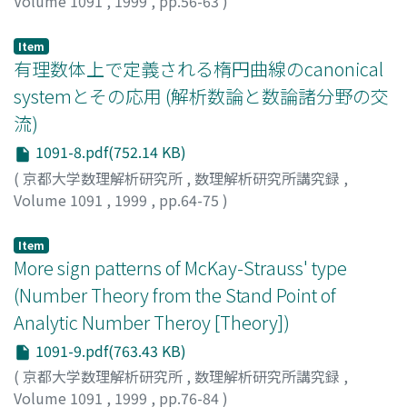
Volume 1091
,
1999
,
pp.56-63
)
金子, 昌信
;
Kaneko, Masanobu
;
カネコ, マサノブ
Item
有理数体上で定義される楕円曲線のcanonical
systemとその応用 (解析数論と数論諸分野の交
流)
1091-8.pdf(752.14 KB)
(
京都大学数理解析研究所
,
数理解析研究所講究録
,
Volume 1091
,
1999
,
pp.64-75
)
山本, 芳彦
;
Yamamoto, Yoshihiko
;
ヤマモト, ヨシヒコ
Item
More sign patterns of McKay-Strauss' type
(Number Theory from the Stand Point of
Analytic Number Theroy [Theory])
1091-9.pdf(763.43 KB)
(
京都大学数理解析研究所
,
数理解析研究所講究録
,
Volume 1091
,
1999
,
pp.76-84
)