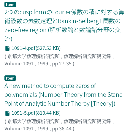
Item
2つのcusp formのFourier係数の積に対する算
術級数の素数定理とRankin-Selberg L関数の
zero-free region (解析数論と数論諸分野の交
流)
1091-4.pdf(527.53 KB)
(
京都大学数理解析研究所
,
数理解析研究所講究録
,
Volume 1091
,
1999
,
pp.27-35
)
市原, 由美子
;
Ichihara, Yumiko
;
イチハラ, ユミコ
Item
A new method to compute zeros of
polynomials (Number Theory from the Stand
Point of Analytic Number Theroy [Theory])
1091-5.pdf(810.44 KB)
(
京都大学数理解析研究所
,
数理解析研究所講究録
,
Volume 1091
,
1999
,
pp.36-44
)