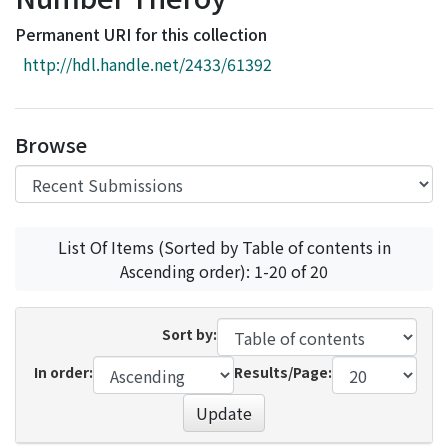
Access Statistics
Permanent URI for this collection
Library Network
http://hdl.handle.net/2433/61392
Browse
List Of Items (Sorted by Table of contents in
Ascending order): 1-20 of 20
Sort by:
In order:
Results/Page:
Update