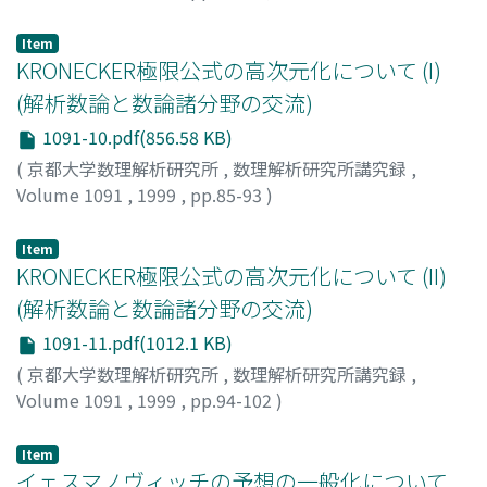
浅井, 哲也
;
Asai, Tetsuya
;
アサイ, テツヤ
Item
KRONECKER極限公式の高次元化について (I)
(解析数論と数論諸分野の交流)
1091-10.pdf(856.58 KB)
(
京都大学数理解析研究所
,
数理解析研究所講究録
,
Volume 1091
,
1999
,
pp.85-93
)
吉川, 謙一
;
Yoshikawa, Ken-Ichi
;
ヨシカワ, ケンイチ
Item
KRONECKER極限公式の高次元化について (II)
(解析数論と数論諸分野の交流)
1091-11.pdf(1012.1 KB)
(
京都大学数理解析研究所
,
数理解析研究所講究録
,
Volume 1091
,
1999
,
pp.94-102
)
吉川, 謙一
;
Yoshikawa, Ken-Ichi
;
ヨシカワ, ケンイチ
Item
イェスマノヴィッチの予想の一般化について