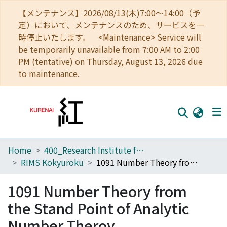
【メンテナンス】2026/08/13(木)7:00～14:00（予
定）において、メンテナンスのため、サービスを一
時停止いたします。 <Maintenance> Service will
be temporarily unavailable from 7:00 AM to 2:00
PM (tentative) on Thursday, August 13, 2026 due
to maintenance.
Home
400_Research Institute for Mathematical Sciences
Home
RIMS Kokyuroku
1091 Number Theory from the Stand Point of Analytic Number Theroy
Communities
1091 Number Theory from
Browse
the Stand Point of Analytic
Download Ranking
Number Theroy