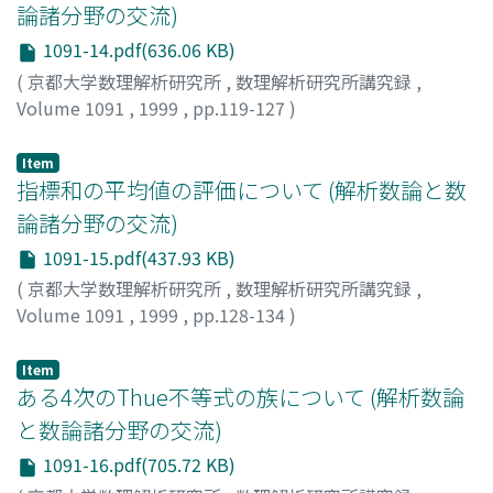
論諸分野の交流)
1091-14.pdf(636.06 KB)
(
京都大学数理解析研究所
,
数理解析研究所講究録
,
Volume 1091
,
1999
,
pp.119-127
)
森川, 良三
;
Morikawa, Ryozo
;
モリカワ, リョウゾウ
Item
指標和の平均値の評価について (解析数論と数
論諸分野の交流)
1091-15.pdf(437.93 KB)
(
京都大学数理解析研究所
,
数理解析研究所講究録
,
Volume 1091
,
1999
,
pp.128-134
)
村田, 玲音
;
Murata, Leo
;
ムラタ, レオ
Item
ある4次のThue不等式の族について (解析数論
と数論諸分野の交流)
1091-16.pdf(705.72 KB)