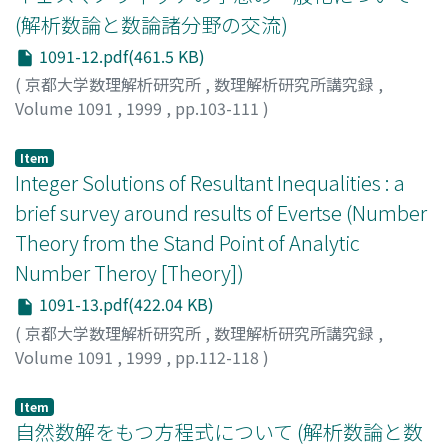
(解析数論と数論諸分野の交流)
1091-12.pdf(461.5 KB)
(
京都大学数理解析研究所
,
数理解析研究所講究録
,
Volume 1091
,
1999
,
pp.103-111
)
寺井, 伸浩
;
高桑, 圭
;
Terai, Nobuhiro
;
Takakuwa, Kei
;
テ
ライ, ノブヒロ
;
タカクワ, ケイ
Item
Integer Solutions of Resultant Inequalities : a
brief survey around results of Evertse (Number
Theory from the Stand Point of Analytic
Number Theroy [Theory])
1091-13.pdf(422.04 KB)
(
京都大学数理解析研究所
,
数理解析研究所講究録
,
Volume 1091
,
1999
,
pp.112-118
)
平田, 典子
;
Hirata-Kohno, Noriko
;
ヒラタ, ノリコ
Item
自然数解をもつ方程式について (解析数論と数