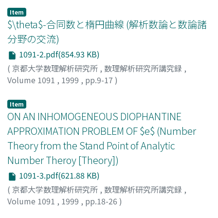
Item
$\theta$-合同数と楕円曲線 (解析数論と数論諸
分野の交流)
1091-2.pdf(854.93 KB)
(
京都大学数理解析研究所
,
数理解析研究所講究録
,
Volume 1091
,
1999
,
pp.9-17
)
菅, 真紀子
;
Kan, Makiko
;
カン, マキコ
Item
ON AN INHOMOGENEOUS DIOPHANTINE
APPROXIMATION PROBLEM OF $e$ (Number
Theory from the Stand Point of Analytic
Number Theroy [Theory])
1091-3.pdf(621.88 KB)
(
京都大学数理解析研究所
,
数理解析研究所講究録
,
Volume 1091
,
1999
,
pp.18-26
)
小松, 尚夫
;
Komatsu, Takao
;
コマツ, タカオ