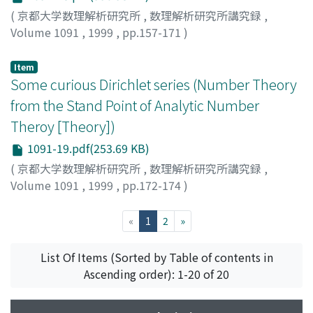
(
京都大学数理解析研究所
,
数理解析研究所講究録
,
Volume 1091
,
1999
,
pp.157-171
)
川田, 浩一
;
Kawada, Koichi
;
カワダ, コウイチ
Item
Some curious Dirichlet series (Number Theory
from the Stand Point of Analytic Number
Theroy [Theory])
1091-19.pdf(253.69 KB)
(
京都大学数理解析研究所
,
数理解析研究所講究録
,
Volume 1091
,
1999
,
pp.172-174
)
Egami, Shigeki
;
江上, 繁樹
;
エガミ, シゲキ
(current)
«
1
2
»
List Of Items (Sorted by Table of contents in
Ascending order): 1-20 of 20