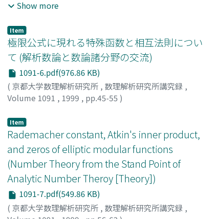
Muto, Hideo
;
Suzuki, Tomohiro
;
Suzuki, Toshio
;
武藤,
Show more
秀夫
;
鈴木, 智博
;
鈴木, 俊夫
;
ムトウ, ヒデオ
;
スズキ, トモ
ヒロ
;
スズキ, トシオ
Item
極限公式に現れる特殊函数と相互法則につい
て (解析数論と数論諸分野の交流)
1091-6.pdf(976.86 KB)
(
京都大学数理解析研究所
,
数理解析研究所講究録
,
Volume 1091
,
1999
,
pp.45-55
)
吉田, 敬之
;
Yoshida, Hiroyuki
;
ヨシダ, ヒロユキ
Item
Rademacher constant, Atkin's inner product,
and zeros of elliptic modular functions
(Number Theory from the Stand Point of
Analytic Number Theroy [Theory])
1091-7.pdf(549.86 KB)
(
京都大学数理解析研究所
,
数理解析研究所講究録
,