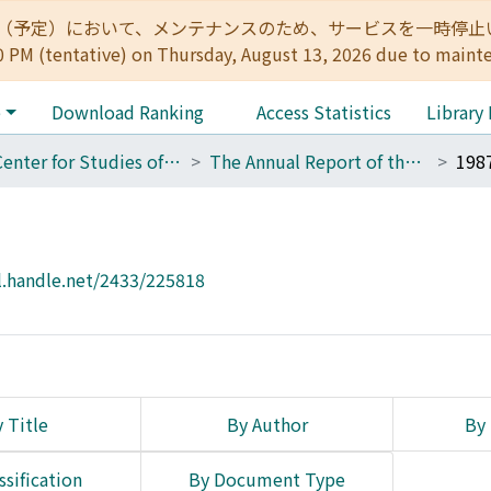
:00（予定）において、メンテナンスのため、サービスを一時停止いたします。 
0 PM (tentative) on Thursday, August 13, 2026 due to maint
e
Download Ranking
Access Statistics
Library
01_Center for Studies of Cultural Heritage and Inter Humanities Section of Archaeological Heritage Management for KU
The Annual Report of the Center for Cultural Heritage Studies
19
l.handle.net/2433/225818
 Title
By Author
By 
ssification
By Document Type