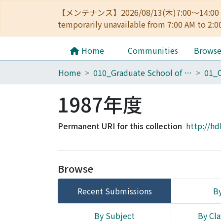
【メンテナンス】2026/08/13(木)7:00～14
temporarily unavailable from 7:00 AM to 2:0
Home
Communities
Brows
Home
010_Graduate School of Letters
1987年度
Permanent URI for this collection
http://hd
Browse
Recent Submissions
By
By Subject
By Cla