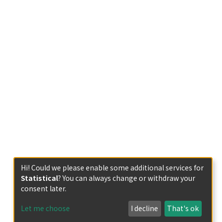
Hi! Could we please enable some additional services for
Statistical
? You can always change or withdraw your
consent later.
Let me choose
I decline
That's ok