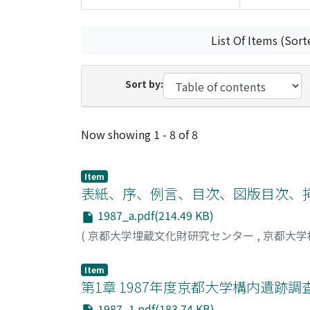
List Of Items (Sort
Sort by:
Recent Submissions
Now showing
1 - 8 of 8
Item
表紙、序、例言、目次、図版目次、
1987_a.pdf(214.49 KB)
(
京都大学埋蔵文化財研究センター
,
京都大学
Item
第1章 1987年度京都大学構内遺跡調
1987_1.pdf(183.74 KB)