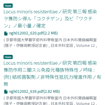
吉田, 久士
;
Yoshida, H
Item
Locus minoris resistentiaeノ研究 第三報 感染
ヲ豫防シ得ル「コクチゲン」及ビ「ワクチ
ン」ノ最小量ノ確定
ngh012002_620.pdf(2.2 MB)
(
京都帝國大學醫学部外科學敎室内 日本外科寶凾編輯室
(猪子・伊藤両教授記念會)
,
日本外科宝函
,
Volume 12
,
Issue 2
,
1935
,
pp.620-638
)
吉田, 久士
;
Yoshida, H
Item
Locus minoris resistentiaeノ研究 第四報 感染
豫防作用ニ關スル免疫元種族特殊性ノ吟味 :
(附) 結核菌製劑ノ非特殊性抵抗力增進作用ノ有
無
ngh012002_639.pdf(2.82 MB)
(
京都帝國大學醫学部外科學敎室内 日本外科寶凾編輯室
(猪子・伊藤両教授記念會)
,
日本外科宝函
,
Volume 12
,