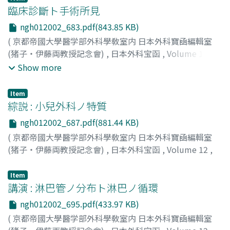
臨床診斷ト手術所見
ngh012002_683.pdf(843.85 KB)
(
京都帝國大學醫学部外科學敎室内 日本外科寶凾編輯室
(猪子・伊藤両教授記念會)
,
日本外科宝函
,
Volume 12
,
Issue 2
,
1935
,
pp.683-686
)
Show more
Item
綜説 : 小兒外科ノ特質
ngh012002_687.pdf(881.44 KB)
(
京都帝國大學醫学部外科學敎室内 日本外科寶凾編輯室
(猪子・伊藤両教授記念會)
,
日本外科宝函
,
Volume 12
,
Issue 2
,
1935
,
pp.687-694
)
由茅, 二五四
;
Yugaya, Nigoshi
;
ユガヤ, ニゴシ
Item
講演 : 淋巴管ノ分布ト淋巴ノ循環
ngh012002_695.pdf(433.97 KB)
(
京都帝國大學醫学部外科學敎室内 日本外科寶凾編輯室