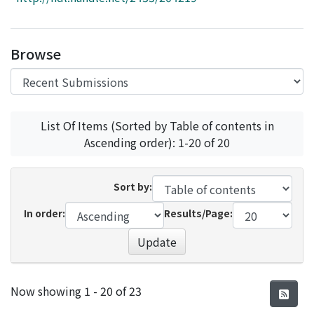
Access Statistics
Library Network
Browse
List Of Items (Sorted by Table of contents in
Ascending order): 1-20 of 20
Sort by:
In order:
Results/Page:
Update
Recent Submissions
Now showing
1 - 20 of 23