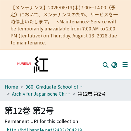
【メンテナンス】2026/08/13(木)7:00～14:00（予
定）において、メンテナンスのため、サービスを一
時停止いたします。 <Maintenance> Service will
be temporarily unavailable from 7:00 AM to 2:00
PM (tentative) on Thursday, August 13, 2026 due
to maintenance.
Home
060_Graduate School of Medicine
Home
Archiv für Japanische Chirurgie
第12巻 第2号
Communities
第12巻 第2号
Browse
Permanent URI for this collection
Download Ranking
http://hdl.handle.net/2433/204219