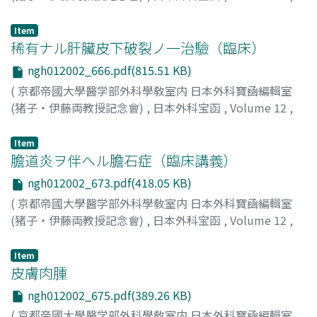
Issue 2
,
1935
,
pp.639-665
)
吉田, 久士
;
Yoshida, H
Item
稀有ナル肝臟皮下破裂ノ一治驗（臨床）
ngh012002_666.pdf(815.51 KB)
(
京都帝國大學醫学部外科學敎室内 日本外科寶凾編輯室
(猪子・伊藤両教授記念會)
,
日本外科宝函
,
Volume 12
,
Issue 2
,
1935
,
pp.666-672
)
濱田, 健吾
;
Hamada, K
Item
膽道炎ヲ伴ヘル膽石症（臨床講義）
ngh012002_673.pdf(418.05 KB)
(
京都帝國大學醫学部外科學敎室内 日本外科寶凾編輯室
(猪子・伊藤両教授記念會)
,
日本外科宝函
,
Volume 12
,
Issue 2
,
1935
,
pp.673-674
)
礒部, 喜右衞門
;
石野, 琢二郎
Item
皮膚肉腫
ngh012002_675.pdf(389.26 KB)
(
京都帝國大學醫学部外科學敎室内 日本外科寶凾編輯室