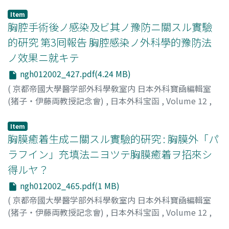
Item
胸腔手術後ノ感染及ビ其ノ豫防ニ關スル實驗
的硏究 第3囘報告 胸腔感染ノ外科學的豫防法
ノ效果ニ就キテ
ngh012002_427.pdf(4.24 MB)
(
京都帝國大學醫学部外科學敎室内 日本外科寶凾編輯室
(猪子・伊藤両教授記念會)
,
日本外科宝函
,
Volume 12
,
Issue 2
,
1935
,
pp.427-464
)
淺井, 東一
;
Asai, T
;
浅井, 東一
Item
胸膜癒着生成ニ關スル實驗的硏究 : 胸膜外「パ
ラフイン」充填法ニヨツテ胸膜癒着ヲ招來シ
得ルヤ？
ngh012002_465.pdf(1 MB)
(
京都帝國大學醫学部外科學敎室内 日本外科寶凾編輯室
(猪子・伊藤両教授記念會)
,
日本外科宝函
,
Volume 12
,
Issue 2
,
1935
,
pp.465-473
)