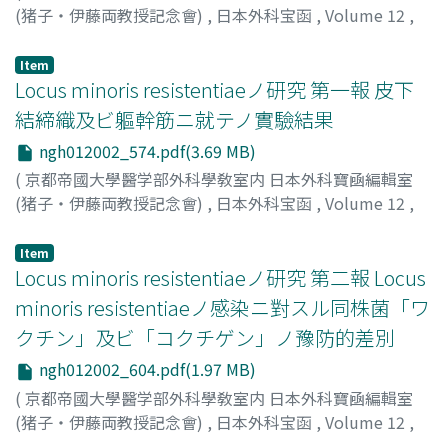
(猪子・伊藤両教授記念會)
,
日本外科宝函
,
Volume 12
,
Issue 2
,
1935
,
pp.538-573
)
麻生, 亮一
;
Asoh, R
Item
Locus minoris resistentiaeノ研究 第一報 皮下
結締織及ビ軀幹筋ニ就テノ實驗結果
ngh012002_574.pdf(3.69 MB)
(
京都帝國大學醫学部外科學敎室内 日本外科寶凾編輯室
(猪子・伊藤両教授記念會)
,
日本外科宝函
,
Volume 12
,
Issue 2
,
1935
,
pp.574-603
)
吉田, 久士
;
Yoshida, H
Item
Locus minoris resistentiaeノ研究 第二報 Locus
minoris resistentiaeノ感染ニ對スル同株菌「ワ
クチン」及ビ「コクチゲン」ノ豫防的差別
ngh012002_604.pdf(1.97 MB)
(
京都帝國大學醫学部外科學敎室内 日本外科寶凾編輯室
(猪子・伊藤両教授記念會)
,
日本外科宝函
,
Volume 12
,
Issue 2
,
1935
,
pp.604-619
)