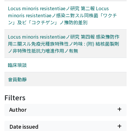
Locus minoris resistentiaeノ研究 第二報 Locus
minoris resistentiaeノ感染ニ對スル同株菌「ワクチ
ン」及ビ「コクチゲン」ノ豫防的差別
Locus minoris resistentiaeノ研究 第四報 感染豫防作
用ニ關スル免疫元種族特殊性ノ吟味 : (附) 結核菌製劑
ノ非特殊性抵抗力增進作用ノ有無
臨床瑣談
會員動靜
Filters
Author
Date issued