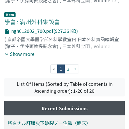
(猪子・伊藤両教授記念會)
,
日本外科宝函
,
Volume 12
,
Issue 2
,
1935
,
pp.695-699
)
木原, 卓三郎
;
Kihara, Takusaburo
;
キハラ, タクサブロウ
Item
學會 : 滿州外科集談會
ngh012002_700.pdf(927.36 KB)
(
京都帝國大學醫学部外科學敎室内 日本外科寶凾編輯室
(猪子・伊藤両教授記念會)
,
日本外科宝函
,
Volume 12
,
Issue 2
,
1935
,
pp.700-707
)
Show more
(current)
«
1
2
»
List Of Items (Sorted by Table of contents in
Ascending order): 1-20 of 20
Recent Submissions
稀有ナル肝臟皮下破裂ノ一治驗（臨床）