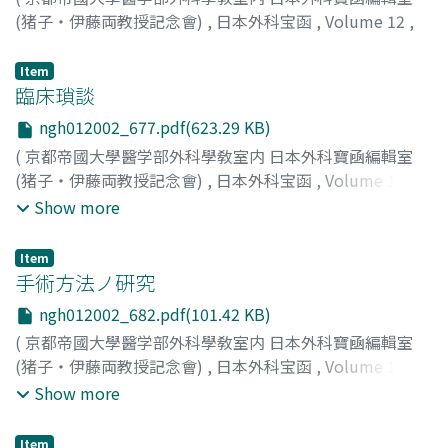
(猪子・伊藤両教授記念會)
,
日本外科宝函
,
Volume 12
,
Issue 2
,
1935
,
pp.675-676
)
鳥潟, 隆三
;
弘重, 充
;
Torigata, Ryuzo
;
Hiroshige, Takashi
;
Item
トリガタ, リュウゾウ
臨床瑣談
;
ヒロシゲ, タカシ
ngh012002_677.pdf(623.29 KB)
(
京都帝國大學醫学部外科學敎室内 日本外科寶凾編輯室
(猪子・伊藤両教授記念會)
,
日本外科宝函
,
Volume 12
,
Issue 2
,
1935
,
pp.677-681
)
Show more
Item
手術方法ノ硏究
ngh012002_682.pdf(101.42 KB)
(
京都帝國大學醫学部外科學敎室内 日本外科寶凾編輯室
(猪子・伊藤両教授記念會)
,
日本外科宝函
,
Volume 12
,
Issue 2
,
1935
,
pp.682-682
)
Show more
Item