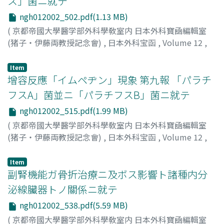
ス」菌ニ就テ
ngh012002_502.pdf(1.13 MB)
(
京都帝國大學醫学部外科學敎室内 日本外科寶凾編輯室
(猪子・伊藤両教授記念會)
,
日本外科宝函
,
Volume 12
,
Issue 2
,
1935
,
pp.502-514
)
福間, 三德
;
Fukuma, M
;
福間, 三徳
Item
增容反應「イムペヂン」現象 第九報 「パラチ
フスA」菌並ニ「パラチフスB」菌ニ就テ
ngh012002_515.pdf(1.99 MB)
(
京都帝國大學醫学部外科學敎室内 日本外科寶凾編輯室
(猪子・伊藤両教授記念會)
,
日本外科宝函
,
Volume 12
,
Issue 2
,
1935
,
pp.515-537
)
福間, 三德
;
Fukuma, M
;
福間, 三徳
Item
副腎機能ガ骨折治療ニ及ボス影響ト諸種内分
泌線臟器トノ關係ニ就テ
ngh012002_538.pdf(5.59 MB)
(
京都帝國大學醫学部外科學敎室内 日本外科寶凾編輯室