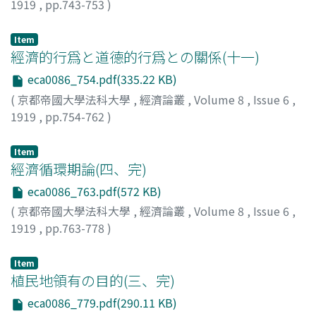
1919
,
pp.743-753
)
牧野, 信之助
;
Makino, Shinnosuke
;
マキノ, シンノスケ
Item
經濟的行爲と道德的行爲との關係(十一)
eca0086_754.pdf(335.22 KB)
(
京都帝國大學法科大學
,
經濟論叢
,
Volume 8
,
Issue 6
,
1919
,
pp.754-762
)
田島, 錦治
;
Tajima, Kinji
;
タジマ, キンジ
Item
經濟循環期論(四、完)
eca0086_763.pdf(572 KB)
(
京都帝國大學法科大學
,
經濟論叢
,
Volume 8
,
Issue 6
,
1919
,
pp.763-778
)
財部, 靜治
;
Takarabe, Seiji
;
タカラベ, セイジ
Item
植民地領有の目的(三、完)
eca0086_779.pdf(290.11 KB)