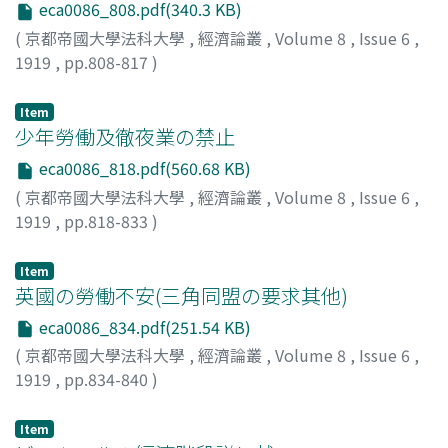
eca0086_808.pdf(340.3 KB)
(
京都帝國大學法科大學
,
經濟論叢
,
Volume 8
,
Issue 6
,
1919
,
pp.808-817
)
小川, 郷太郎
;
Ogawa, Gotaro
;
オガワ, ゴウタロウ
Item
少年勞働及徹夜業の禁止
eca0086_818.pdf(560.68 KB)
(
京都帝國大學法科大學
,
經濟論叢
,
Volume 8
,
Issue 6
,
1919
,
pp.818-833
)
戸田, 海市
;
Toda, Kaiichi
;
トダ, カイイチ
Item
英國の勞働不安(三角同盟の要求其他)
eca0086_834.pdf(251.54 KB)
(
京都帝國大學法科大學
,
經濟論叢
,
Volume 8
,
Issue 6
,
1919
,
pp.834-840
)
河田, 嗣郎
;
Kawata, Shiro
;
カワタ, シロウ
Item