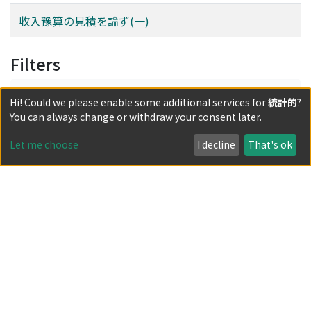
收入豫算の見積を論ず(一)
Filters
Author
Hi! Could we please enable some additional services for
統計的
?
You can always change or withdraw your consent later.
Date issued
Let me choose
I decline
That's ok
Classification
Document Type
Has files