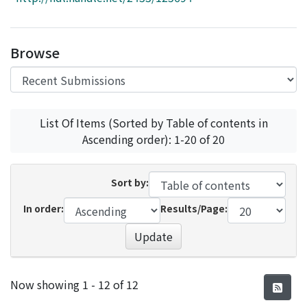
Access Statistics
Library Network
Browse
List Of Items (Sorted by Table of contents in
Ascending order): 1-20 of 20
Sort by:
In order:
Results/Page:
Update
Recent Submissions
Now showing
1 - 12 of 12