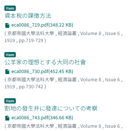
Item
資本税の課徴方法
eca0086_719.pdf(348.22 KB)
(
京都帝國大學法科大學
,
經濟論叢
,
Volume 8
,
Issue 6
,
1919
,
pp.719-729
)
神戸, 正雄
;
Kambe, Masao
;
カンベ, マサオ
Item
公羊家の理想とする大同の社會
eca0086_730.pdf(452.45 KB)
(
京都帝國大學法科大學
,
經濟論叢
,
Volume 8
,
Issue 6
,
1919
,
pp.730-742
)
小島, 祐馬
;
Ojima, Sukema
;
オジマ, スケマ
Item
割地の發生并に發達についての考察
eca0086_743.pdf(346.66 KB)
(
京都帝國大學法科大學
,
經濟論叢
,
Volume 8
,
Issue 6
,