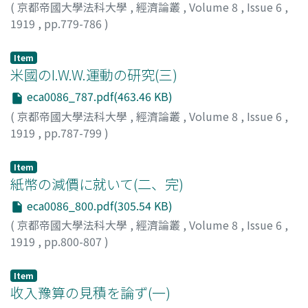
(
京都帝國大學法科大學
,
經濟論叢
,
Volume 8
,
Issue 6
,
1919
,
pp.779-786
)
山本, 美越乃
;
Yamamoto, Miono
;
ヤマモト, ミオノ
Item
米國のI.W.W.運動の研究(三)
eca0086_787.pdf(463.46 KB)
(
京都帝國大學法科大學
,
經濟論叢
,
Volume 8
,
Issue 6
,
1919
,
pp.787-799
)
米田, 庄太郎
;
Yoneda, Shotaro
;
ヨネダ, ショウタロウ
Item
紙幣の減價に就いて(二、完)
eca0086_800.pdf(305.54 KB)
(
京都帝國大學法科大學
,
經濟論叢
,
Volume 8
,
Issue 6
,
1919
,
pp.800-807
)
高田, 保馬
;
Takata, Yasuma
;
タカタ, ヤスマ
Item
收入豫算の見積を論ず(一)