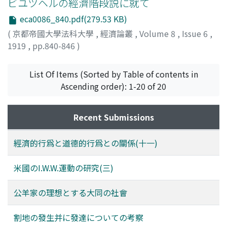
ビユツヘルの經濟階段説に就て
eca0086_840.pdf(279.53 KB)
(
京都帝國大學法科大學
,
經濟論叢
,
Volume 8
,
Issue 6
,
1919
,
pp.840-846
)
本庄, 榮治郎
;
Honjo, Eijiro
;
ホンジョウ, エイジロウ
List Of Items (Sorted by Table of contents in
Ascending order): 1-20 of 20
Recent Submissions
經濟的行爲と道德的行爲との關係(十一)
米國のI.W.W.運動の研究(三)
公羊家の理想とする大同の社會
割地の發生并に發達についての考察