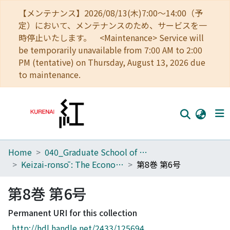
【メンテナンス】2026/08/13(木)7:00～14:00（予
定）において、メンテナンスのため、サービスを一
時停止いたします。 <Maintenance> Service will
be temporarily unavailable from 7:00 AM to 2:00
PM (tentative) on Thursday, August 13, 2026 due
to maintenance.
Home
040_Graduate School of Economics
Home
Keizai-ronsō : The Economic Review
第8巻 第6号
Communities
第8巻 第6号
Browse
Permanent URI for this collection
Download Ranking
http://hdl.handle.net/2433/125694