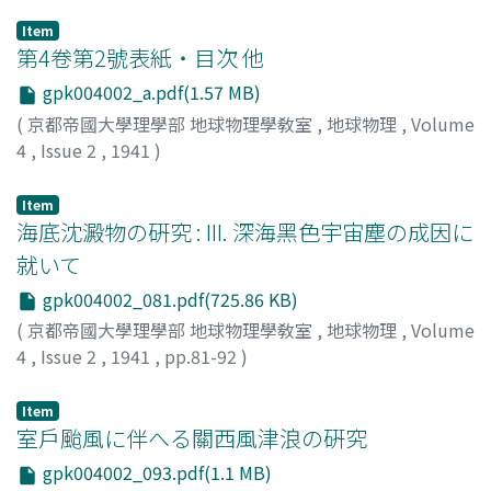
Item
第4卷第2號表紙・目次 他
gpk004002_a.pdf(1.57 MB)
(
京都帝國大學理學部 地球物理學敎室
,
地球物理
,
Volume
4
,
Issue 2
,
1941
)
Item
海底沈澱物の硏究 : III. 深海黑色宇宙塵の成因に
就いて
gpk004002_081.pdf(725.86 KB)
(
京都帝國大學理學部 地球物理學敎室
,
地球物理
,
Volume
4
,
Issue 2
,
1941
,
pp.81-92
)
野滿, 隆治
;
瀨野, 錦藏
;
Nomitsu, Takaharu
;
Seno, Kinzo
;
ノミツ, タカハル
;
セノ, キンゾウ
Item
室戶颱風に伴へる關西風津浪の硏究
gpk004002_093.pdf(1.1 MB)