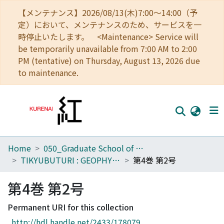
【メンテナンス】2026/08/13(木)7:00～14:00（予
定）において、メンテナンスのため、サービスを一
時停止いたします。 <Maintenance> Service will
be temporarily unavailable from 7:00 AM to 2:00
PM (tentative) on Thursday, August 13, 2026 due
to maintenance.
Home
050_Graduate School of Science
Home
TIKYUBUTURI : GEOPHYSICS
第4巻 第2号
Communities
第4巻 第2号
Browse
Permanent URI for this collection
Download Ranking
http://hdl.handle.net/2433/178079