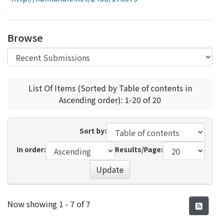
Access Statistics
Library Network
Browse
List Of Items (Sorted by Table of contents in
Ascending order): 1-20 of 20
Sort by:
In order:
Results/Page:
Update
Recent Submissions
Now showing
1 - 7 of 7