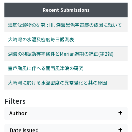
Recent Submissions
海底沈澱物の硏究 : III. 深海黑色宇宙塵の成因に就いて
大崎灣の水溫及密度毎日觀測表
湖海の棚振動存率條件とMerian週期の補正(第2報)
室戶颱風に伴へる關西風津浪の硏究
大崎灣に於ける水溫密度の異常變化と其の原因
Filters
Author
Date issued