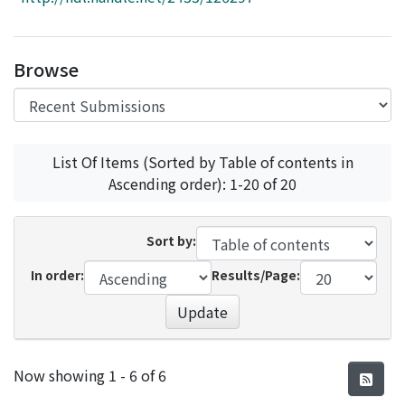
Access Statistics
Library Network
Browse
List Of Items (Sorted by Table of contents in
Ascending order): 1-20 of 20
Sort by:
In order:
Results/Page:
Update
Recent Submissions
Now showing
1 - 6 of 6