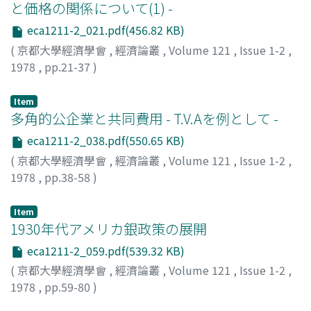
と価格の関係について(1) -
eca1211-2_021.pdf(456.82 KB)
(
京都大學經濟學會
,
經濟論叢
,
Volume 121
,
Issue 1-2
,
1978
,
pp.21-37
)
小川, 和憲
;
Ogawa, Kazunori
;
オガワ, カズノリ
Item
多角的公企業と共同費用 - T.V.Aを例として -
eca1211-2_038.pdf(550.65 KB)
(
京都大學經濟學會
,
經濟論叢
,
Volume 121
,
Issue 1-2
,
1978
,
pp.38-58
)
仁連, 孝昭
;
Niren, Takaaki
;
ニレン, タカアキ
Item
1930年代アメリカ銀政策の展開
eca1211-2_059.pdf(539.32 KB)
(
京都大學經濟學會
,
經濟論叢
,
Volume 121
,
Issue 1-2
,
1978
,
pp.59-80
)
伊豫谷, 登士翁
;
Iyotani, Toshio
;
イヨタニ, トシオ