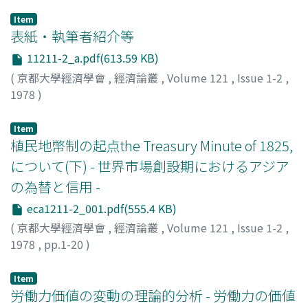
Item
表紙・執筆者紹介等
11211-2_a.pdf(613.59 KB)
(
京都大學經濟學會
,
經濟論叢
,
Volume 121
,
Issue 1-2
,
1978
)
Item
植民地幣制の起点the Treasury Minute of 1825,
について(下) - 世界市場創設期におけるアジア
の為替と信用 -
eca1211-2_001.pdf(555.4 KB)
(
京都大學經濟學會
,
經濟論叢
,
Volume 121
,
Issue 1-2
,
1978
,
pp.1-20
)
本山, 美彦
;
Motoyama, Yoshihiko
;
モトヤマ, ヨシヒコ
Item
労働力価値の変動の理論的分析 - 労働力の価値