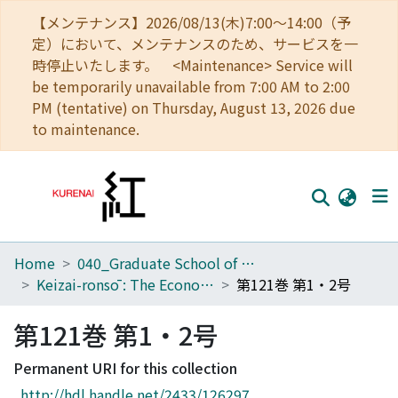
【メンテナンス】2026/08/13(木)7:00～14:00（予
定）において、メンテナンスのため、サービスを一
時停止いたします。 <Maintenance> Service will
be temporarily unavailable from 7:00 AM to 2:00
PM (tentative) on Thursday, August 13, 2026 due
to maintenance.
Home
040_Graduate School of Economics
Home
Keizai-ronsō : The Economic Review
第121巻 第1・2号
Communities
第121巻 第1・2号
Browse
Permanent URI for this collection
Download Ranking
http://hdl.handle.net/2433/126297