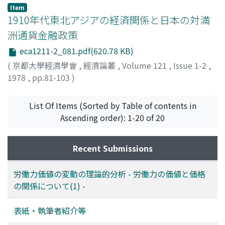
Item
1910年代東北アジアの経済関係と日本の対満
洲通貨金融政策
eca1211-2_081.pdf(620.78 KB)
(
京都大學經濟學會
,
經濟論叢
,
Volume 121
,
Issue 1-2
,
1978
,
pp.81-103
)
松野, 周治
;
Matsuno, Shuji
;
マツノ, シュウジ
List Of Items (Sorted by Table of contents in
Ascending order): 1-20 of 20
Recent Submissions
労働力価値の変動の理論的分析 - 労働力の価値と価格
の関係について(1) -
表紙・執筆者紹介等