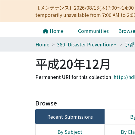
【メンテナンス】2026/08/13(木)7:00～14
temporarily unavailable from 7:00 AM to 2:0
Home
Communities
Brows
Home
360_Disaster Prevention Research Institute
平成20年12月
Permanent URI for this collection
http://hd
Browse
Recent Submissions
By
By Subject
By Cla