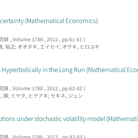
ncertainty (Mathematical Economics)
究録
,
Volume 1788
,
2012
,
pp.61-61
)
崎, 裕之
;
オオタキ, エイセイ
;
オザキ, ヒロユキ
s Hyperbolically in the Long Run (Mathematical Ec
究録
,
Volume 1788
,
2012
,
pp.62-82
)
, 順
;
ミヤタ, ヒデアキ
;
セキネ, ジュン
ions under stochastic volatility model (Mathemat
究録
,
Volume 1788
,
2012
,
pp.83-93
)