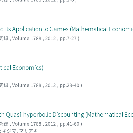
nd its Application to Games (Mathematical Economi
究録
,
Volume 1788
,
2012
,
pp.7-27
)
tical Economics)
究録
,
Volume 1788
,
2012
,
pp.28-40
)
th Quasi-hyperbolic Discounting (Mathematical E
究録
,
Volume 1788
,
2012
,
pp.41-60
)
;
キジマ, マサアキ