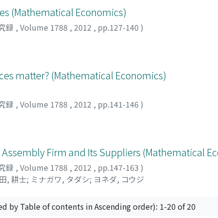
bles (Mathematical Economics)
究録
,
Volume 1788
,
2012
,
pp.127-140
)
ices matter? (Mathematical Economics)
究録
,
Volume 1788
,
2012
,
pp.141-146
)
An Assembly Firm and Its Suppliers (Mathematical 
究録
,
Volume 1788
,
2012
,
pp.147-163
)
田, 耕士
;
ミナガワ, タダシ
;
ヨネダ, コウジ
ed by Table of contents in Ascending order): 1-20 of 20