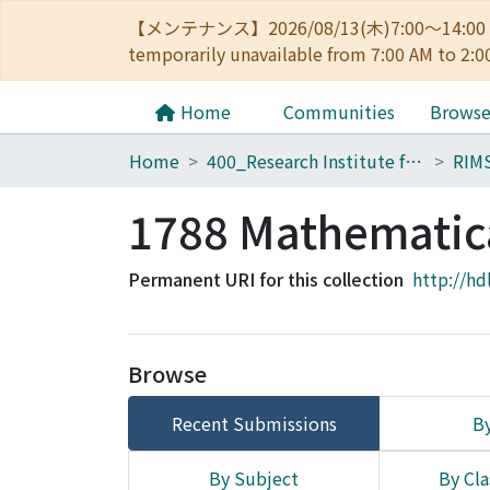
【メンテナンス】2026/08/13(木)7:00～14
temporarily unavailable from 7:00 AM to 2:0
Home
Communities
Brows
Home
400_Research Institute for Mathematical Sciences
RIM
1788 Mathematic
Permanent URI for this collection
http://hd
Browse
Recent Submissions
By
By Subject
By Cla