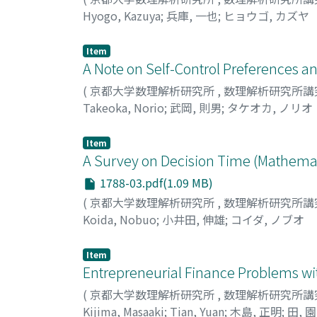
Hyogo, Kazuya
;
兵庫, 一也
;
ヒョウゴ, カズヤ
Item
A Note on Self-Control Preferences a
(
京都大学数理解析研究所
,
数理解析研究所講
Takeoka, Norio
;
武岡, 則男
;
タケオカ, ノリオ
Item
A Survey on Decision Time (Mathema
1788-03.pdf(1.09 MB)
(
京都大学数理解析研究所
,
数理解析研究所講
Koida, Nobuo
;
小井田, 伸雄
;
コイダ, ノブオ
Item
Entrepreneurial Finance Problems wi
(
京都大学数理解析研究所
,
数理解析研究所講
Kijima, Masaaki
;
Tian, Yuan
;
木島, 正明
;
田, 園