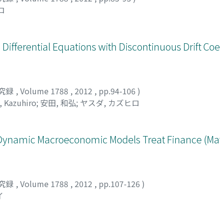
ロ
ifferential Equations with Discontinuous Drift Coef
究録
,
Volume 1788
,
2012
,
pp.94-106
)
, Kazuhiro
;
安田, 和弘
;
ヤスダ, カズヒロ
Dynamic Macroeconomic Models Treat Finance (Ma
究録
,
Volume 1788
,
2012
,
pp.107-126
)
イ