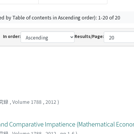
ed by Table of contents in Ascending order): 1-20 of 20
In order:
Results/Page:
究録
,
Volume 1788
,
2012
)
nd Comparative Impatience (Mathematical Econo
究録
,
Volume 1788
,
2012
,
pp.1-6
)