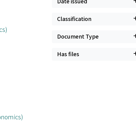
Date issued
Classification
cs)
Document Type
Has files
conomics)