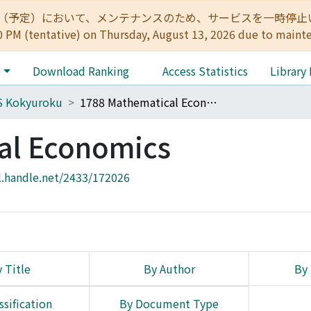
:00（予定）において、メンテナンスのため、サービスを一時停止いたします。 
0 PM (tentative) on Thursday, August 13, 2026 due to maint
e
Download Ranking
Access Statistics
Library
S Kokyuroku
1788 Mathematical Economics
al Economics
l.handle.net/2433/172026
 Title
By Author
By 
ssification
By Document Type