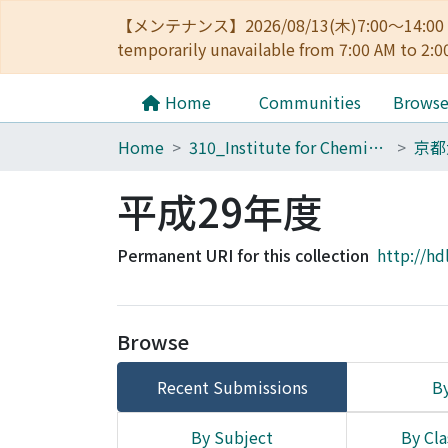
【メンテナンス】2026/08/13(木)7:00～14
temporarily unavailable from 7:00 AM to 2:0
Home
Communities
Brows
Home
310_Institute for Chemical Research
平成29年度
Permanent URI for this collection
http://hd
Browse
Recent Submissions
By
By Subject
By Cla