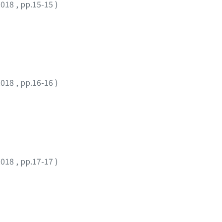
2018
,
pp.15-15
)
2018
,
pp.16-16
)
2018
,
pp.17-17
)