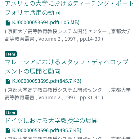
アメリカの大学におけるティーチング・ポート
フォリオ活用の動向
KJ00000053694.pdf(1.05 MB)
(
京都大学高等教育教授システム開発センター
,
京都大学
高等教育叢書
,
Volume 2
,
1997
,
pp.14-30
)
杉本, 均
;
Sugimoto, Hitoshi
;
50211983
;
スギモト, ヒトシ
Item
マレーシアにおけるスタッフ・ディベロップ
メントの展開と動向
KJ00000053695.pdf(845.7 KB)
(
京都大学高等教育教授システム開発センター
,
京都大学
高等教育叢書
,
Volume 2
,
1997
,
pp.31-41
)
杉本, 均
;
Sugimoto, Hitoshi
;
スギモト, ヒトシ
Item
ドイツにおける大学教授学の展開
KJ00000053696.pdf(495.7 KB)
(
京都大学高等教育教授システム開発センター
,
京都大学