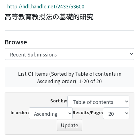
Access Statistics
http://hdl.handle.net/2433/53600
高等教育教授法の基礎的研究
Library Network
Browse
List Of Items (Sorted by Table of contents in
Ascending order): 1-20 of 20
Sort by:
In order:
Results/Page:
Update