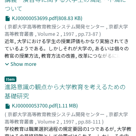
ついて
KJ00000053699.pdf(808.83 KB)
(
京都大学高等教育教授システム開発センター
,
京都大学
高等教育叢書
,
Volume 2
,
1997
,
pp.73-87
)
川端, 亮
近年, 大学における学生の授業評価もかなり実施されてき
;
Kawabata, Akira
;
カワバタ, アキラ
ているようである。しかしそれが大学の, あるいは個々の
教官の授業方法, 教育方法の改善, 改革につながるには, ま
だまだ遠い道のりがある。それどころか学生の授業評価か
Show more
ら, 現在の教育のどのような点に学生が満足し, どのような
点に不満なのか, そしてそれは何に由来するものかなどの
Item
基本的な認識すらも引き出そうとされていることは少ない
進路意識の観点から大学教育を考えるための
ようである。本論は, そのための調査分析のひとつの試み
基礎研究
である。
KJ00000053700.pdf(1.11 MB)
(
京都大学高等教育教授システム開発センター
,
京都大学
高等教育叢書
,
Volume 2
,
1997
,
pp.88-111
)
上田, 恵津子
学校教育は職業選択過程の規定要因の1つであるが, 大学教
;
Ueda, Etsuko
;
ウエダ, エツコ
育はその最終段階として位置づけられる。しかし, その内