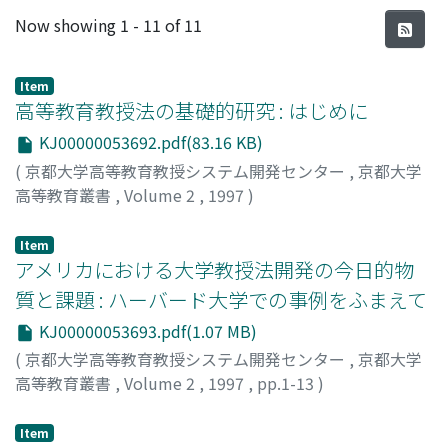
Recent Submissions
Now showing
1 - 11 of 11
Item
高等教育教授法の基礎的研究 : はじめに
KJ00000053692.pdf(83.16 KB)
(
京都大学高等教育教授システム開発センター
,
京都大学
高等教育叢書
,
Volume 2
,
1997
)
梶田, 叡一
;
Kajita, Eiichi
;
カジタ, エイイチ
Item
アメリカにおける大学教授法開発の今日的物
質と課題 : ハーバード大学での事例をふまえて
KJ00000053693.pdf(1.07 MB)
(
京都大学高等教育教授システム開発センター
,
京都大学
高等教育叢書
,
Volume 2
,
1997
,
pp.1-13
)
八尾坂, 修
;
Yaosaka, Osamu
;
ヤオサカ, オサム
Item