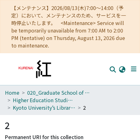
【メンテナンス】2026/08/13(木)7:00～14:00（予
定）において、メンテナンスのため、サービスを一
時停止いたします。 <Maintenance> Service will
be temporarily unavailable from 7:00 AM to 2:00
PM (tentative) on Thursday, August 13, 2026 due
to maintenance.
Home
020_Graduate School of Education
Home
Higher Education Studies Course (Old Center for the Promotion of Excellence in Higher Education)
Communities
Kyoto University’s Library of Higher Education Research
2
Browse
2
Download Ranking
Permanent URI for this collection