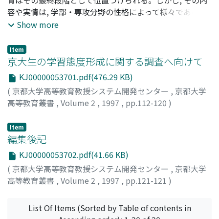
容や実情は, 学部・専攻分野の性格によって様々である。
医学部をはじめ, 理工系の学部は職業教育との関わりが強
Show more
いのに対して, 人文系の学部においては, 大学教育と職業教
育とは必ずしも結びつかない。教員養成系の教育学部は本
Item
来職業教育を目的とするものであったが, 近年では, 教員採
京大生の学習態度形成に関する調査へ向けて
用数の減少により卒業後の教員への道が保証されないこと
KJ00000053701.pdf(476.29 KB)
や, 偏差値による大学選びが行われることにより, "教員養
(
京都大学高等教育教授システム開発センター
,
京都大学
成"という目的と現実との間にずれが生じてきた。その結
高等教育叢書
,
Volume 2
,
1997
,
pp.112-120
)
果, 教員免許状の取得を卒業要件としない, いわゆるゼロ免
山本, 英司
;
Yamamoto, Eiji
;
ヤマモト, エイジ
課程を設置する教育学部も増えており, 変革を求められて
Item
いる。そこで, 本研究では, 学部・専攻分野の性格や教育内
編集後記
容が職業選択と直接には結びつかない人間科学部と外国語
学部, ならびに教員養成課程とゼロ免課程が併設されてい
KJ00000053702.pdf(41.66 KB)
る教育学部の学生を対象に, 質問紙調査を行い, 進路意識や
(
京都大学高等教育教授システム開発センター
,
京都大学
職業意識, 進路との関係からみた大学教育観などを探るこ
高等教育叢書
,
Volume 2
,
1997
,
pp.121-121
)
とを試みた。職業との関係が明確になりにくい学部の学生
と, 変革を求められている教育学部の学生が, 自分の進路や
List Of Items (Sorted by Table of contents in
大学教育・大学生活についてどのような意識を持っている