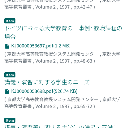
高等教育叢書
,
Volume 2
,
1997
,
pp.42-47
)
金子, 勉
;
Kaneko, Tsutomu
;
カネコ, ツトム
Item
ドイツにおける大学教育の一事例 : 教職課程の
場合
KJ00000053697.pdf(1.2 MB)
(
京都大学高等教育教授システム開発センター
,
京都大学
高等教育叢書
,
Volume 2
,
1997
,
pp.48-63
)
榊原, 禎宏
;
Sakakibara, Yoshihiro
;
サカキバラ, ヨシヒロ
Item
講義・演習に対する学生のニーズ
KJ00000053698.pdf(526.74 KB)
(
京都大学高等教育教授システム開発センター
,
京都大学
高等教育叢書
,
Volume 2
,
1997
,
pp.65-72
)
梶田, 叡一
;
Kajita, Eiichi
;
カジタ, エイイチ
Item
講義・演習等に関する大学生の満足・不満に