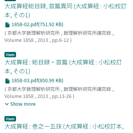
大成算経総目録, 首篇異同 (大成算経 : 小松校訂
本, その1)
1858-02.pdf(751.92 KB)
(
京都大学数理解析研究所
,
数理解析研究所講究録
,
Volume 1858
,
2013
,
pp.6-12
)
Item
大成算経 : 総目録・首篇 (大成算経 : 小松校訂
本, その1)
1858-03.pdf(850.99 KB)
(
京都大学数理解析研究所
,
数理解析研究所講究録
,
Volume 1858
,
2013
,
pp.13-26
)
関, 孝和
;
建部, 賢明
;
建部, 賢弘
;
小松, 彦三郎
;
Seki,
Show more
Takakazu
;
Takebe, Kataakira
;
Takebe, Katahiro
;
Komatsu, Hikosaburo
;
セキ, タカカズ
;
タケベ, カタアキ
Item
ラ
;
タケベ, カタヒロ
;
コマツ, ヒコサブロウ
大成算経 : 巻之一五技 (大成算経 : 小松校訂本,