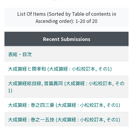
関, 孝和
;
小松, 彦三郎
;
Seki, Takakazu
;
Komatsu,
Hikosaburo
;
セキ, タカカズ
;
コマツ, ヒコサブロウ
List Of Items (Sorted by Table of contents in
Ascending order): 1-20 of 20
Recent Submissions
表紙・目次
大成算経と関孝和 (大成算経 : 小松校訂本, その1)
大成算経総目録, 首篇異同 (大成算経 : 小松校訂本, その
1)
大成算経 : 巻之四三要 (大成算経 : 小松校訂本, その1)
大成算経 : 巻之一五技 (大成算経 : 小松校訂本, その1)