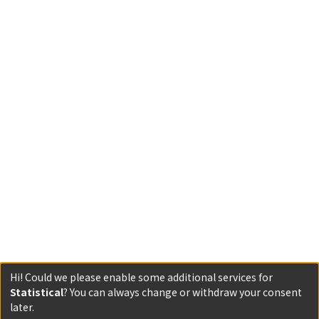
Hi! Could we please enable some additional services for
Statistical
? You can always change or withdraw your consent
Powered by DSpace and JAIRO Crawler-List
later.
All items in KURENAI are protected by original copyright,