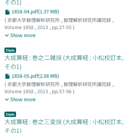
その1)
1858-04.pdf(1.37 MB)
(
京都大学数理解析研究所
,
数理解析研究所講究録
,
Volume 1858
,
2013
,
pp.27-55
)
関, 孝和
;
建部, 賢明
;
建部, 賢弘
;
後藤, 武史
;
小松, 彦三郎
;
Show more
Seki, Takakazu
;
Takebe, Kataakira
;
Takebe, Katahiro
;
Goto, Takefumi
;
Komatsu, Hikosaburo
;
セキ, タカカズ
;
Item
タケベ, カタアキラ
;
タケベ, カタヒロ
;
ゴトウ, タケフミ
;
大成算経 : 巻之二雑技 (大成算経 : 小松校訂本,
コマツ, ヒコサブロウ
その1)
1858-05.pdf(2.08 MB)
(
京都大学数理解析研究所
,
数理解析研究所講究録
,
Volume 1858
,
2013
,
pp.57-96
)
関, 孝和
;
建部, 賢明
;
建部, 賢弘
;
小松, 彦三郎
;
Seki,
Show more
Takakazu
;
Takebe, Kataakira
;
Takebe, Katahiro
;
Komatsu, Hikosaburo
;
セキ, タカカズ
;
タケベ, カタアキ
Item
ラ
;
タケベ, カタヒロ
;
コマツ, ヒコサブロウ
大成算経 : 巻之三変技 (大成算経 : 小松校訂本,
その1)