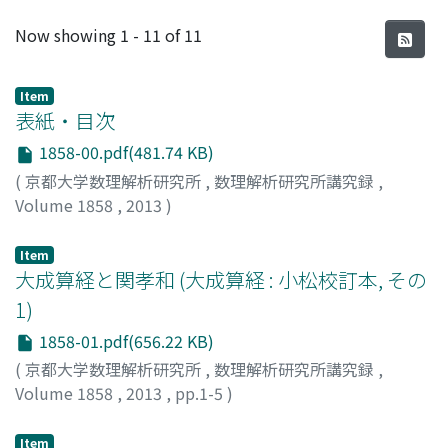
Recent Submissions
Now showing
1 - 11 of 11
Item
表紙・目次
1858-00.pdf(481.74 KB)
(
京都大学数理解析研究所
,
数理解析研究所講究録
,
Volume 1858
,
2013
)
Item
大成算経と関孝和 (大成算経 : 小松校訂本, その
1)
1858-01.pdf(656.22 KB)
(
京都大学数理解析研究所
,
数理解析研究所講究録
,
Volume 1858
,
2013
,
pp.1-5
)
小松, 彦三郎
;
Komatsu, Hikosaburo
;
コマツ, ヒコサブロ
ウ
Item