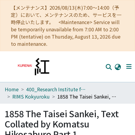
【メンテナンス】2026/08/13(木)7:00～14:00（予
定）において、メンテナンスのため、サービスを一
時停止いたします。 <Maintenance> Service will
be temporarily unavailable from 7:00 AM to 2:00
PM (tentative) on Thursday, August 13, 2026 due
to maintenance.
Home
400_Research Institute for Mathematical Sciences
Home
RIMS Kokyuroku
1858 The Taisei Sankei, Text Collated by Komatsu Hikosaburo Part 1
Communities
1858 The Taisei Sankei, Text
Browse
Collated by Komatsu
Download Ranking
Hikosaburo Part 1