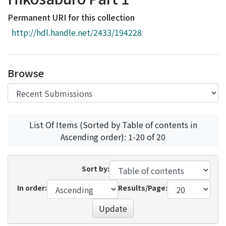
Access Statistics
Permanent URI for this collection
Library Network
http://hdl.handle.net/2433/194228
Browse
List Of Items (Sorted by Table of contents in
Ascending order): 1-20 of 20
Sort by:
In order:
Results/Page:
Update