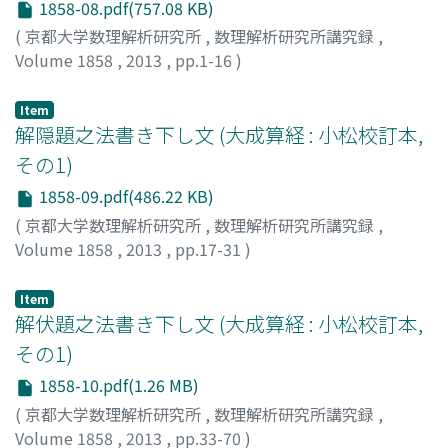
1858-08.pdf(757.08 KB)
(
京都大学数理解析研究所
,
数理解析研究所講究録
,
Volume 1858
,
2013
,
pp.1-16
)
関, 孝和
;
小松, 彦三郎
;
Seki, Takakazu
;
Komatsu,
Hikosaburo
;
セキ, タカカズ
;
コマツ, ヒコサブロウ
Item
解隠題之法書き下し文 (大成算経 : 小松校訂本,
その1)
1858-09.pdf(486.22 KB)
(
京都大学数理解析研究所
,
数理解析研究所講究録
,
Volume 1858
,
2013
,
pp.17-31
)
関, 孝和
;
小松, 彦三郎
;
Seki, Takakazu
;
Komatsu,
Hikosaburo
;
セキ, タカカズ
;
コマツ, ヒコサブロウ
Item
解伏題之法書き下し文 (大成算経 : 小松校訂本,
その1)
1858-10.pdf(1.26 MB)
(
京都大学数理解析研究所
,
数理解析研究所講究録
,
Volume 1858
,
2013
,
pp.33-70
)