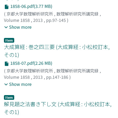
1858-06.pdf(3.77 MB)
(
京都大学数理解析研究所
,
数理解析研究所講究録
,
Volume 1858
,
2013
,
pp.97-145
)
関, 孝和
;
建部, 賢明
;
建部, 賢弘
;
小松, 彦三郎
;
Seki,
Show more
Takakazu
;
Takebe, Kataakira
;
Takebe, Katahiro
;
Komatsu, Hikosaburo
;
セキ, タカカズ
;
タケベ, カタアキ
Item
ラ
;
タケベ, カタヒロ
;
コマツ, ヒコサブロウ
大成算経 : 巻之四三要 (大成算経 : 小松校訂本,
その1)
1858-07.pdf(2.26 MB)
(
京都大学数理解析研究所
,
数理解析研究所講究録
,
Volume 1858
,
2013
,
pp.147-186
)
関, 孝和
;
建部, 賢明
;
建部, 賢弘
;
尾崎, 文秋
;
小松, 彦三郎
;
Show more
Seki, Takakazu
;
Takebe, Kataakira
;
Takebe, Katahiro
;
Ozaki, Fumiaki
;
Komatsu, Hikosaburo
;
セキ, タカカズ
;
Item
タケベ, カタアキラ
;
タケベ, カタヒロ
;
オザキ, フミアキ
;
解見題之法書き下し文 (大成算経 : 小松校訂本,
コマツ, ヒコサブロウ
その1)