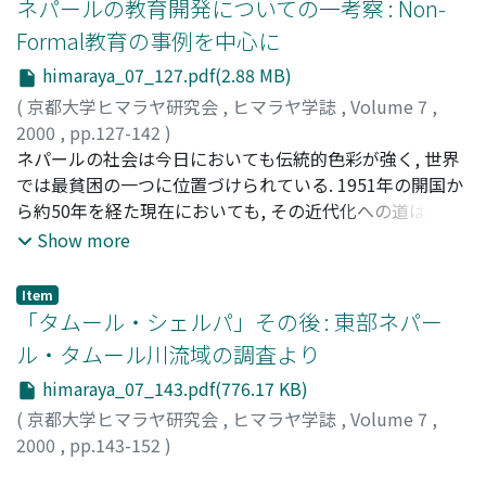
ネパールの教育開発についての一考察 : Non-
Formal教育の事例を中心に
himaraya_07_127.pdf(2.88 MB)
(
京都大学ヒマラヤ研究会
,
ヒマラヤ学誌
,
Volume 7
,
2000
,
pp.127-142
)
長岡, 智寿子
ネパールの社会は今日においても伝統的色彩が強く, 世界
;
Nagaoka, Chizuko
;
ナガオカ, チズコ
では最貧困の一つに位置づけられている. 1951年の開国か
ら約50年を経た現在においても, その近代化への道は, な
お遠いといって差し支えないだろう. ネパールの低開発を
Show more
社会的, 文化的側面から見た場合, 世界資本主義の周辺とし
ての南アジア, さらにその周辺としてのネパールという構
Item
図が設定されるのではなかろうか. さらにネパール国内で
「タムール・シェルパ」その後 : 東部ネパー
も「中心一周辺」という図式ができ上がってしまっている.
ル・タムール川流域の調査より
開発投資は都市部を中心に行なわれ, 地方には何もいきわ
himaraya_07_143.pdf(776.17 KB)
たらないのが実状である. 上述のような実態を踏まえなが
ら, 人々のために役立つ開発とはどのようなものであるの
(
京都大学ヒマラヤ研究会
,
ヒマラヤ学誌
,
Volume 7
,
か. 人間が人間らしく生きていくためにも, 欠かせない営み
2000
,
pp.143-152
)
が教育であるとするならば, その普及のために可能な限り
今井, 一郎
;
Imai, Ichiro
;
イマイ, イチロウ