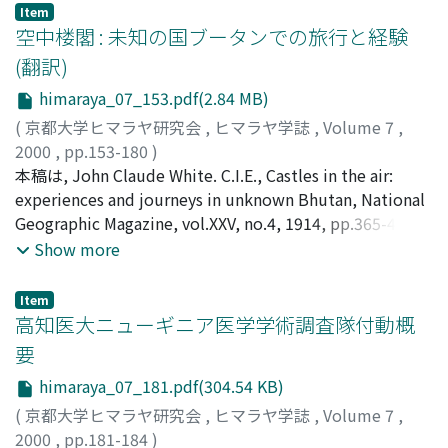
の支援や協力が行なわれるべきではないのだろうか. 本稿
Item
は, ネパールの教育開発, とりわけ成人女性の識字教育の事
空中楼閣 : 未知の国ブータンでの旅行と経験
例をもとに, ネパール社会における開発案件をめぐる実状
(翻訳)
を明確にすることにより, どのようなアプローチが持続可
himaraya_07_153.pdf(2.84 MB)
能な教育開発につながるのかを考察するものである.
(
京都大学ヒマラヤ研究会
,
ヒマラヤ学誌
,
Volume 7
,
2000
,
pp.153-180
)
ホワイト, J. C.
本稿は, John Claude White. C.I.E., Castles in the air:
;
月原, 敏博
;
古川, 彰
;
White, J. C.
;
Tsukihara, Toshiro
experiences and journeys in unknown Bhutan, National
;
Furukawa, Akira
;
ホワイト, J. C.
;
ツキ
ハラ, トシヒロ
Geographic Magazine, vol.XXV, no.4, 1914, pp.365-455,
;
フルカワ, アキラ
の全訳である. この旅行記録は, のちに初代ブータン国王と
Show more
なるウゲン・ワンチュックに勲章を授与するために, 著者
のホワイトがブータンを訪れた際のものである. 原著には,
Item
踏査ルートを示すブータンの概略図と, 著者自身が撮影し
高知医大ニューギニア医学学術調査隊付動概
たという72枚もの写真が添えられている. その写真はたい
要
へん美しく貴重なものであるが, ここでは省略した. ただ
himaraya_07_181.pdf(304.54 KB)
し, 写真に付された説明文には本文にはない内容も含まれ
るので, 本文の後に一括して訳しておいた. なお, 文中, 語
(
京都大学ヒマラヤ研究会
,
ヒマラヤ学誌
,
Volume 7
,
句の後ろに( )を付けて記したのは, その語句の原文での綴
2000
,
pp.181-184
)