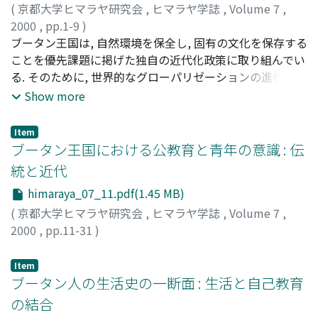
(
京都大学ヒマラヤ研究会
,
ヒマラヤ学誌
,
Volume 7
,
2000
,
pp.1-9
)
辻本, 雅史
ブータン王国は, 自然環境を保全し, 固有の文化を保存する
;
Tsujimoto, Masashi
;
ツジモト, マサシ
ことを優先課題に掲げた独自の近代化政策に取り組んでい
る. そのために, 世界的なグローパリゼーションの進行下,
一定の閉鎖系様式を維持している. それは, 産業化を中心と
Show more
してきた従来型の近代化とは自覚的に一線を画した路線で
あり, 現代世界でのひとつの国家的な「実験」と見ること
Item
ができる. 1997-99年, ブータン現地調査を行い, 近代化の
ブータン王国における公教育と青年の意識 : 伝
現状とその課題を, とりわけ教育の視点から探ってきた. こ
統と近代
こでは, その調査の課題と視点, および調査の概要を報告す
himaraya_07_11.pdf(1.45 MB)
る.
(
京都大学ヒマラヤ研究会
,
ヒマラヤ学誌
,
Volume 7
,
2000
,
pp.11-31
)
杉本, 均
;
Sugimoto, Hitoshi
;
50211983
;
スギモト, ヒトシ
Item
ブータン人の生活史の一断面 : 生活と自己教育
の結合