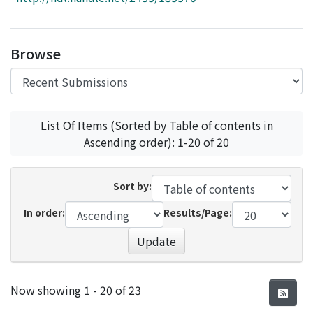
Access Statistics
Library Network
Browse
List Of Items (Sorted by Table of contents in
Ascending order): 1-20 of 20
Sort by:
In order:
Results/Page:
Update
Recent Submissions
Now showing
1 - 20 of 23