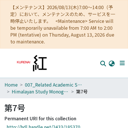
【メンテナンス】2026/08/13(木)7:00～14:00（予
定）において、メンテナンスのため、サービスを一
時停止いたします。 <Maintenance> Service will
be temporarily unavailable from 7:00 AM to 2:00
PM (tentative) on Thursday, August 13, 2026 due
to maintenance.
Home
007_Related Academic Societies
Home
Himalayan Study Monographs
第7号
Communities
第7号
Browse
Permanent URI for this collection
Download Ranking
http://hdl.handle.net/2433/185370