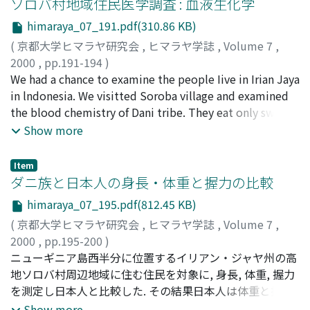
ソロバ村地域住民医学調査 : 血液生化学
くしている原因ではないかと考えられた.
himaraya_07_191.pdf(310.86 KB)
(
京都大学ヒマラヤ研究会
,
ヒマラヤ学誌
,
Volume 7
,
2000
,
pp.191-194
)
藤澤, 道子
We had a chance to examine the people Iive in Irian Jaya
;
和田, 泰三
;
松林, 公蔵
;
瀬口, 春道
;
Fujisawa,
Michiko
in lndonesia. We visitted Soroba village and examined
;
Wada, Taizo
;
Matsubayashi, Kozo
;
Seguchi,
Harumichi
the blood chemistry of Dani tribe. They eat only sweet
;
フジサワ, ミチコ
;
ワダ, タイゾウ
;
マツバヤシ,
コウゾウ
potatoes .every meal and very rarely pork. 215 people
;
セグチ, ハルミチ
Show more
visitted our camp and we could examine 176 people
(88 males and 88 females，mean age 37-year old). We
Item
checked total protein(TP), albumine(Alb), total
ダニ族と日本人の身長・体重と握力の比較
cholesterol(Tcho), total biIirubin(TB), serum
himaraya_07_195.pdf(812.45 KB)
transaminase(GOT, GPT), lactate dehydrogenase(LDH),
(
京都大学ヒマラヤ研究会
,
ヒマラヤ学誌
,
Volume 7
,
blood urea nitrogen(BUN), Creatinine(Cre),
2000
,
pp.195-200
)
glucose(Glu). Compare with ]apanese, TP was rather
中野, 妙
ニューギニア島西半分に位置するイリアン・ジャヤ州の高
;
中島, 紗繊
;
松林, 公蔵
;
瀬口, 春道
;
Nakano, Tae
;
higher but Alb and Tcho were lower. Only in women
Nakajima, Saori
地ソロバ村周辺地域に住む住民を対象に, 身長, 体重, 握力
;
Matsubayashi, Kozo
;
Seguchi,
GPT was higher. Other results were similar as Japanese.
Harumichi
を測定し日本人と比較した. その結果日本人は体重と握力
;
ナカノ, タエ
;
ナカジマ, サオリ
;
マツバヤシ, コ
Comparing between male and female，A lb and Cre
ウゾウ
が中年期に増加するのに対し, ソロバ村周辺地域の住民で
;
セグチ, ハルミチ
Show more