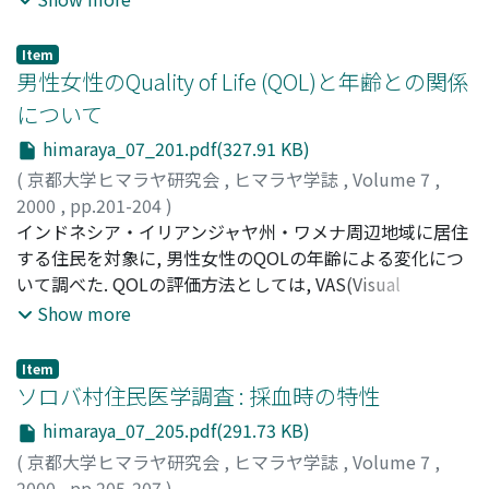
were higher in male. There were no difference in other
は体重および男性の握力は20代後半をピークに, 女性の握
results. Between age and laboratory data, there were
力は20代前半をピークに年代が上がるにつれて低下してい
only mild correlation with Alb, BUN and Glu.
Item
く傾向が認められた. また, ソロバ村周辺地域に住む女性の
男性女性のQuality of Life (QOL)と年齢との関係
身長において, 食生活の変化により身長に影響があったと
について
考えられる.
himaraya_07_201.pdf(327.91 KB)
(
京都大学ヒマラヤ研究会
,
ヒマラヤ学誌
,
Volume 7
,
2000
,
pp.201-204
)
丸内, ひろ美
インドネシア・イリアンジャヤ州・ワメナ周辺地域に居住
;
藤倉, 由紀
;
上野, 剛
;
松林, 公蔵
;
瀬口, 春道
;
Maruuchi, Hiromi
する住民を対象に, 男性女性のQOLの年齢による変化につ
;
Fujikura, Yuki
;
Ueno, Tsuyoshi
;
Matsubayashi, Kozo
いて調べた. QOLの評価方法としては, VAS(Visual
;
Seguchi, Harumichi
;
マルウチ, ヒロ
ミ
Analogue Scale)を用いた. その結果, 主観的健康度(VAS-
;
フジクラ, ユキ
;
ウエノ, ツヨシ
;
マツバヤシ, コウゾウ
;
Show more
セグチ, ハルミチ
health)については, 男性女性ともに年齢との相関関係は弱
く, 加齢による変化は少ないといえる. 主観的幸福度(VAS-
Item
happy)については, 女性で弱い相関関係が見られ, 男性に
ソロバ村住民医学調査 : 採血時の特性
ついては見られなかった. 加齢による変化は少ないといえ
himaraya_07_205.pdf(291.73 KB)
る. 主観的経済度(VAS-econmy)については, 男性では年齢
(
京都大学ヒマラヤ研究会
,
ヒマラヤ学誌
,
Volume 7
,
とともに上昇する傾向が見られた. その原因の1つとして年
2000
,
pp.205-207
)