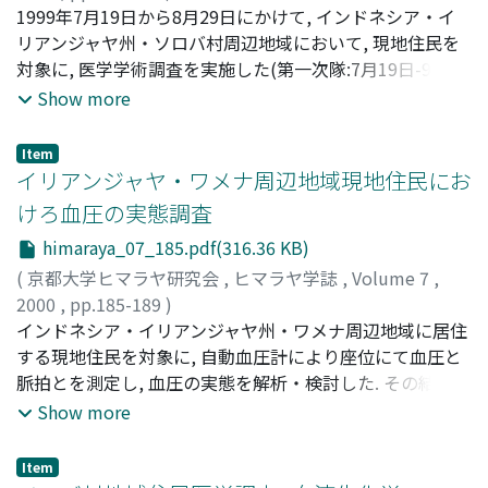
りと訳者による語句の説明である.
松林, 公蔵
1999年7月19日から8月29日にかけて, インドネシア・イ
;
藤沢, 道子
;
和田, 泰三
;
ガルシア, エヴァ
;
瀬口,
春道
リアンジャヤ州・ソロバ村周辺地域において, 現地住民を
;
Matsubayashi, Kozo
;
Fujisawa, Michiko
;
Wada,
Taizo
対象に, 医学学術調査を実施した(第一次隊:7月19日-98年8
;
Garcia del Saz, Eva
;
Seguchi, Harumichi
;
マツバヤ
シ, コウゾウ
月17日, 第二次隊:8月15日-8月29日). 派遣母体は, 高知医大
;
フジサワ, ミチコ
;
ガルシア, エヴァ
;
セグチ,
Show more
ハルミチ
アジア・僻地医療を支援する会と高知医大フィールド医学
研究会であり, 前者は第一次隊として, 3年前から計画して
Item
いるソロバ村診療所設立に必要な井戸の削掘ならびに予備
イリアンジャヤ・ワメナ周辺地域現地住民にお
的医学調査として現地の医療状況に関する情報の収集と現
けろ血圧の実態調査
地住民のライフスタイルの把握を行った. 第二次隊は, 現役
himaraya_07_185.pdf(316.36 KB)
医師ならびに看護婦を含めた医療隊として, 現地住民に対
する施療に従事するのと併行して, 諸種医学調査にたずさ
(
京都大学ヒマラヤ研究会
,
ヒマラヤ学誌
,
Volume 7
,
わった. 本地域は, 政治的理由によって, 外国人による諸種
2000
,
pp.185-189
)
の調査が困難な地域であるため, とりわけ, 原住民に関する
青木, 啓祐
インドネシア・イリアンジャヤ州・ワメナ周辺地域に居住
;
荒堀, 桃
;
松林, 公蔵
;
瀬口, 春道
;
Aoki, Keisuke
;
医学的実態はいままで明らかにされていない. 以下は, その
Arahori, Momo
する現地住民を対象に, 自動血圧計により座位にて血圧と
;
Matsubayashi, Kozo
;
Seguchi,
行動の概要である.
Harumichi
脈拍とを測定し, 血圧の実態を解析・検討した. その結果加
;
アオキ, ケイスケ
;
アラホリ, モモ
;
マツバヤシ,
コウゾウ
齢による血圧の上昇がないことが示され, ワメナ周辺地域
;
セグチ, ハルミチ
Show more
住民では高血圧者はかなり低い割合であることが明らかと
なった. 芋以外はほとんど食べない食生活と低食塩摂取, 先
Item
進国に比して運動量が多いことなどが, 高血圧になりにく