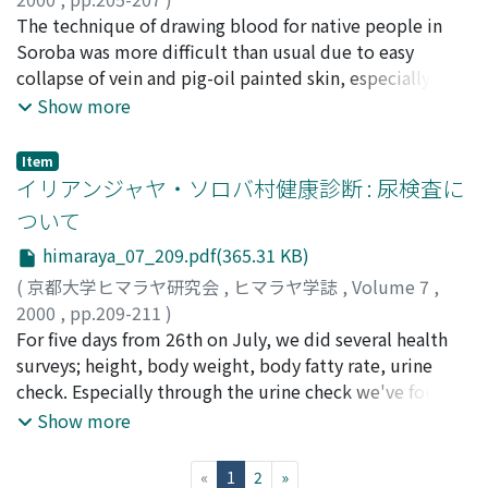
をおうごとに男性では財産が蓄積することが考えられた.
小松, 真由三
The technique of drawing blood for native people in
;
松林, 公蔵
;
瀬口, 春道
;
Komatsu, Mayumi
;
一方, 女性については, 20代をピークに年齢とともに下が
Matsubayashi, Kozo
Soroba was more difficult than usual due to easy
;
Seguchi, Harumichi
;
コマツ, マユ
っていく傾向が見られた. その原因に一夫多妻制の文化の
ミ
collapse of vein and pig-oil painted skin, especially in
;
マツバヤシ, コウゾウ
;
セグチ, ハルミチ
影響があるのではないかと考えられた.
naked men with only penis case. The reason for easy-
Show more
collapsing vein was supposed to be due to
hyponutrition and chronic dehydration in the native
Item
soroba people related with their daily life style. They
イリアンジャヤ・ソロバ村健康診断 : 尿検査に
were always naked except penis case in men and waist
ついて
cape in women resulting in chronic dehydration. They
himaraya_07_209.pdf(365.31 KB)
painted pig oil on their whole skin and seldom washed
their body. Their daily foods were mainly potatoes and
(
京都大学ヒマラヤ研究会
,
ヒマラヤ学誌
,
Volume 7
,
rarely vegetables and pig flesh with little water. Their
2000
,
pp.209-211
)
lifestyle and related biological condition is supposed
千々松, 郁枝
For five days from 26th on July, we did several health
;
中田, 楊子
;
ガルシア, エヴァ
;
Chijimatsu,
to be an important factor for difficulty in drawing
Ikue
surveys; height, body weight, body fatty rate, urine
;
Nakada, Yoko
;
Garcia del Saz, Eva
;
チジマツ, イク
blood.
エ
check. Especially through the urine check we've found
;
ナカダ, ヨウコ
;
ガルシア, エヴァ
two things. First, they eat few animal proteins, that
Show more
cause their urine pH higher than normal level. Second,
their usual diet mainly consist of vegetables, but
(current)
«
1
2
»