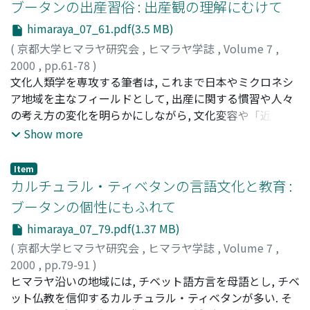
と女性の社会参加計画の政策・実践を分析し, エンパワー
ブータンの出産習俗 : 出産観の理解にむけて
メントの可能性を考察する.
himaraya_07_61.pdf(3.5 MB)
(
京都大学ヒマラヤ研究会
,
ヒマラヤ学誌
,
Volume 7
,
2000
,
pp.61-78
)
安井, 眞奈美
文化人類学を専攻する筆者は, これまで日本やミクロネシ
;
Yasui, Manami
;
ヤスイ, マナミ
ア地域を主なフィールドとして, 出産に関する慣習や人々
の考え方の変化を明らかにしながら, 文化変容や「近代化J
について論じてきた. 今回, ブータン王国を訪れる機会を
Show more
得, 同じく出産というテーマから, ブータン社会の現状に迫
りたいと考えた. 出産に注目することは, ブータンの死生観
Item
を明らかにする切り口を得るばかりでなく, ブータンの医
カルチュラル・ティベタンの言語文化と教育 :
療の現状を垣間見ることにもつながる. 本稿では, 筆者の現
ブータンの個性にもふれて
地調査の成果に基づき, ブータンの伝統的な出産の方法や
himaraya_07_79.pdf(1.37 MB)
出産に関する慣習を紹介し, あわせてティンプー総合病院
にて出産に立ち会った様子の記述を試みた. 90%以上の女
(
京都大学ヒマラヤ研究会
,
ヒマラヤ学誌
,
Volume 7
,
性が自宅で分娩している昨今, 出産環境の改善は最重要課
2000
,
pp.79-91
)
題のーっとみなされているが, それと同時に出産に関する
月原, 敏博
ヒマラヤ沿いの地域には, チベット語方言を母語とし, チベ
;
Tsukihara, Toshohiro
;
ツキハラ, トシヒロ
儀礼やさまざまな慣習, 人々の出産観を含めた広い視野で
ット仏教を信仰するカルチュラル・ティベタンが多い. そ