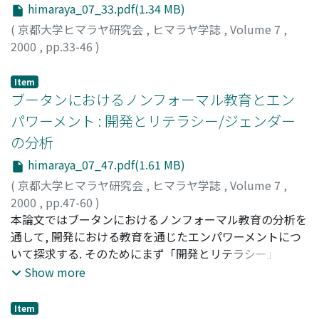
himaraya_07_33.pdf(1.34 MB)
(
京都大学ヒマラヤ研究会
,
ヒマラヤ学誌
,
Volume 7
,
2000
,
pp.33-46
)
前平, 泰志
;
Maehira, Yasushi
;
マエヒラ, ヤスシ
Item
ブータンにおけるノンフォーマル教育とエン
パワーメント : 開発とリテラシー/ジェンダー
の分析
himaraya_07_47.pdf(1.61 MB)
(
京都大学ヒマラヤ研究会
,
ヒマラヤ学誌
,
Volume 7
,
2000
,
pp.47-60
)
吉田, 正純
本論文ではブータンにおけるノンフォーマル教育の分析を
;
Yoshida, Masazumi
;
ヨシダ, マサズミ
通して, 開発における教育を通じたエンパワーメントにつ
いて探求する. そのためにまず「開発とリテラシー」・
「開発とジェンダー」の二つの領域でのノンフォーマル教
Show more
育に関わる先行研究を整理し, アプローチを定位する. 次に
現在のブータンにおける(ポスト)リテラシー・プログラム
Item