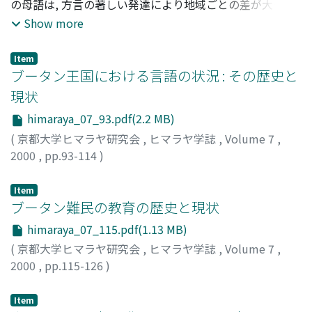
の学際的な調査研究が待たれる.
の母語は, 方言の著しい発達により地域ごとの差が大きか
ったが, 文語として古典チベット語があり, それが地域を越
Show more
えた一種の共通語として機能していた. ところが, この言語
状況は20世紀後半の半世紀の聞に大きく変化した. 教育や
Item
日常生活の場において, 母語や文語(古典チベット語)とい
ブータン王国における言語の状況 : その歴史と
う伝統的な言語使用が後退し, 逆に様々な外国語が受容さ
現状
れてきたのである. しかも, その受容状況には大きな地域差
himaraya_07_93.pdf(2.2 MB)
が生じた. 近年になって伝統的な言語の新たな高揚も生じ
てはいるものの, その勢いは外国語の学習・使用を低減す
(
京都大学ヒマラヤ研究会
,
ヒマラヤ学誌
,
Volume 7
,
るほどではない. 本稿ではこうした一連の言語変化の動向
2000
,
pp.93-114
)
を整理し, 変化を促した要因について考察する. そして, 政
野村, 亨
;
Nomura, Toru
;
ノムラ, トオル
治的な要因のほかに, カルチュラル・テイベタンの伝統的
Item
文化に内在した性格のなかに, より究極的な要因があった
ブータン難民の教育の歴史と現状
のではないかと指摘する.
himaraya_07_115.pdf(1.13 MB)
(
京都大学ヒマラヤ研究会
,
ヒマラヤ学誌
,
Volume 7
,
2000
,
pp.115-126
)
リングホーファ, マンフレッド
;
Ringhofer, Manfred
;
リン
グホーファ, マンフレッド
Item