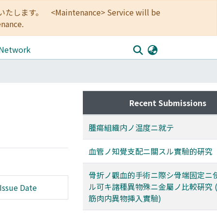
<Maintenance> Service will be
enance.
 Network
Recent Submissions
腫瘍組織内ノ温度ニ就テ
血管ノ知覺支配ニ關スル實驗的硏究
骨折ノ觀血的手術ニ際シ骨端固定ニ
ル可キ諸種異物殊ニ金屬ノ比較硏究 
Issue Date
筋肉内異物挿入實驗)