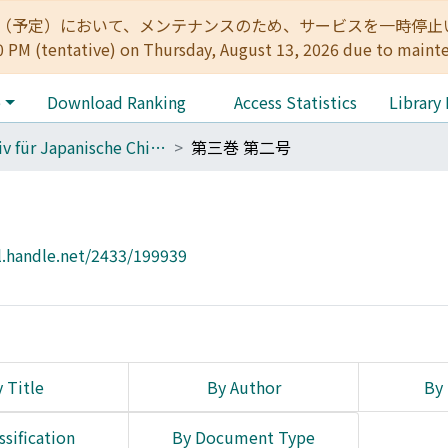
:00（予定）において、メンテナンスのため、サービスを一時停止いたします。 
0 PM (tentative) on Thursday, August 13, 2026 due to maint
e
Download Ranking
Access Statistics
Library
Archiv für Japanische Chirurgie
第三巻 第二号
l.handle.net/2433/199939
 Title
By Author
By 
ssification
By Document Type