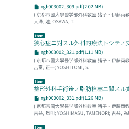
ngh003002_309.pdf(2.02 MB)
(
京都帝國大學醫学部外科敎室 猪子・伊藤両
大澤, 逹
;
OSAWA, T.
Item
狭心症ニ對スル外科的療法トシテノ
ngh003002_321.pdf(1.11 MB)
(
京都帝國大學醫学部外科敎室 猪子・伊藤両
吉富, 正一
;
YOSHITOMI, S.
Item
整形外科手術後ノ脂肪栓塞ニ關スル
ngh003002_331.pdf(1.26 MB)
(
京都帝國大學醫学部外科敎室 猪子・伊藤両
吉益, 爲則
;
YOSHIMASU, TAMENORI
;
吉益, 為
Item