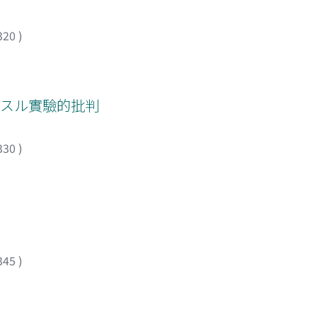
320
)
關スル實驗的批判
330
)
345
)