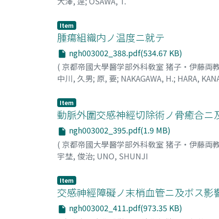
大澤, 逹
;
OSAWA, T.
Item
腫瘍組織内ノ温度ニ就テ
ngh003002_388.pdf(534.67 KB)
(
京都帝國大學醫学部外科敎室 猪子・伊藤両
中川, 久男
;
原, 要
;
NAKAGAWA, H.
;
HARA, KAN
Item
動脈外圍交感神經切除術ノ骨癒合ニ
ngh003002_395.pdf(1.9 MB)
(
京都帝國大學醫学部外科敎室 猪子・伊藤両
宇埜, 俊治
;
UNO, SHUNJI
Item
交感神經障礙ノ末梢血管ニ及ボス影
ngh003002_411.pdf(973.35 KB)