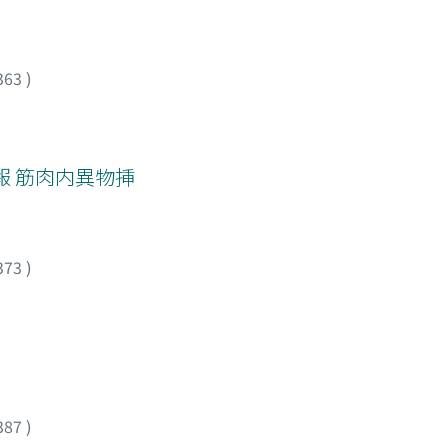
363
)
報 筋肉内異物挿
373
)
387
)