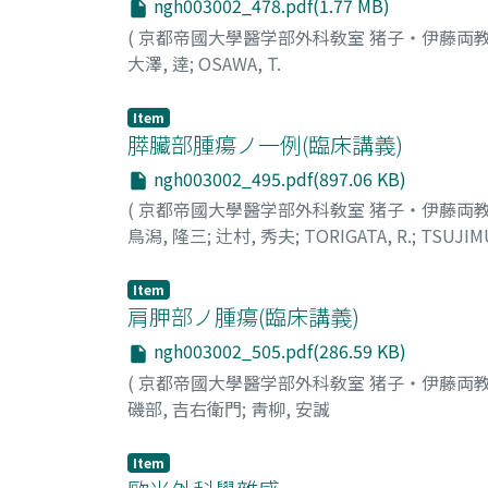
ngh003002_478.pdf(1.77 MB)
(
京都帝國大學醫学部外科敎室 猪子・伊藤両
大澤, 逹
;
OSAWA, T.
Item
膵臟部腫瘍ノ一例(臨床講義)
ngh003002_495.pdf(897.06 KB)
(
京都帝國大學醫学部外科敎室 猪子・伊藤両
鳥潟, 隆三
;
辻村, 秀夫
;
TORIGATA, R.
;
TSUJIM
Item
肩胛部ノ腫瘍(臨床講義)
ngh003002_505.pdf(286.59 KB)
(
京都帝國大學醫学部外科敎室 猪子・伊藤両
磯部, 吉右衛門
;
靑柳, 安誠
Item