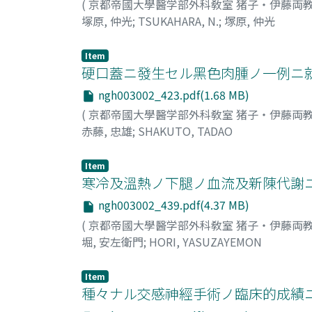
(
京都帝國大學醫学部外科敎室 猪子・伊藤両
塚原, 仲光
;
TSUKAHARA, N.
;
塚原, 仲光
Item
硬口蓋ニ發生セル黑色肉腫ノ一例ニ
ngh003002_423.pdf(1.68 MB)
(
京都帝國大學醫学部外科敎室 猪子・伊藤両
赤藤, 忠雄
;
SHAKUTO, TADAO
Item
寒冷及溫熱ノ下腿ノ血流及新陳代謝
ngh003002_439.pdf(4.37 MB)
(
京都帝國大學醫学部外科敎室 猪子・伊藤両
堀, 安左衛門
;
HORI, YASUZAYEMON
Item
種々ナル交感神經手術ノ臨床的成績