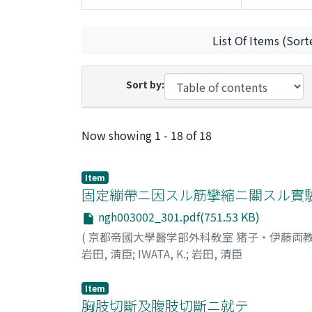
List Of Items (Sort
Sort by:
Recent Submissions
Now showing
1 - 18 of 18
Item
固定繃帶ニ因スル筋攣縮ニ關スル實驗
ngh003002_301.pdf(751.53 KB)
(
京都帝國大學醫学部外科敎室 猪子・伊藤両
岩田, 淸臣
;
IWATA, K.
;
岩田, 清臣
Item
胸肢切斷及腹肢切斷ニ就テ