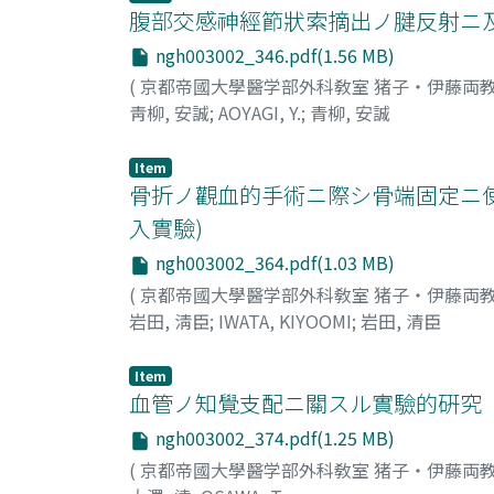
腹部交感神經節狀索摘出ノ腱反射ニ
ngh003002_346.pdf(1.56 MB)
(
京都帝國大學醫学部外科敎室 猪子・伊藤両
靑柳, 安誠
;
AOYAGI, Y.
;
青柳, 安誠
Item
骨折ノ觀血的手術ニ際シ骨端固定ニ使
入實驗)
ngh003002_364.pdf(1.03 MB)
(
京都帝國大學醫学部外科敎室 猪子・伊藤両
岩田, 淸臣
;
IWATA, KIYOOMI
;
岩田, 清臣
Item
血管ノ知覺支配ニ關スル實驗的硏究
ngh003002_374.pdf(1.25 MB)
(
京都帝國大學醫学部外科敎室 猪子・伊藤両