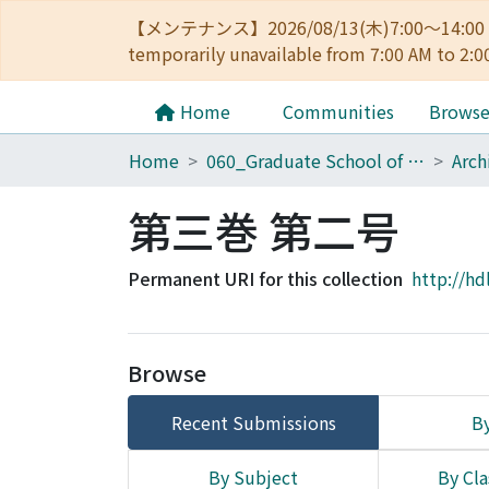
【メンテナンス】2026/08/13(木)7:00～14
temporarily unavailable from 7:00 AM to 2:0
Home
Communities
Brows
Home
060_Graduate School of Medicine
第三巻 第二号
Permanent URI for this collection
http://hd
Browse
Recent Submissions
By
By Subject
By Cla