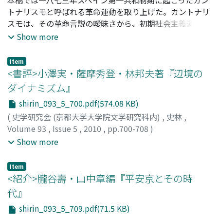
俗両面でより具体的に規定されている。さらにハジャチ合
トナリスモと呼ばれる革命運動を取り上げた。カントナリ
意が否定する「ブレスト教会合同」(一五九六年) との間に
スモは、その革命言説の曖昧さから、初期社会主義運動か
は、ルテニアの正教会高位聖職者に元老院議席を付与する
否か、あるいは地域ナショナリズムか連邦共和主義かとい
Show more
という共通点が指摘できる。
う多様な解釈の間で揺れ続けてきた。この解釈群に対し、
本稿は歴史の利用という観点からその革命言説を分析する
Item
ことで革命像の転換を図った。その結果、カントナリスト
<書評>小澤実・薩摩秀登・林邦夫著『辺境の
らは一六世紀のヘルマニアスの反乱を自身らの求める連邦
ダイナミズム』
主義の祖とみなし、その完遂を求めて歴史を利用していた
shirin_093_5_700.pdf(574.08 KB)
こと。他方、彼らに対立した連邦共和党執行部の連邦主義
は、カントナリストのそれとは大きく異なる歴史認識に基
(
史学研究会 (京都大学大学院文学研究科内)
,
史林
,
づいたものであったこと。さらに両者の対立が一九世紀の
Volume 93
,
Issue 5
,
2010
,
pp.700-708
)
歴史認識の流れに対応したものであったことを示し、最後
松本, 涼
;
藤井, 真生
;
村上, 司樹
;
MATSUMOTO, Sayaka
;
Show more
に一六世紀の反乱の利用がこの革命の方向性に影響を与
FUJII, Masao
;
MURAKAMI, Motoki
;
マツモト, サヤカ
;
フジ
え、また様々に解釈可能な革命像を与えることにつながっ
イ, マサオ
;
ムラカミ, モトキ
Item
たと結論付けた。
<紹介>朧谷壽・山中章編『平安京とその時
代』
shirin_093_5_709.pdf(71.5 KB)