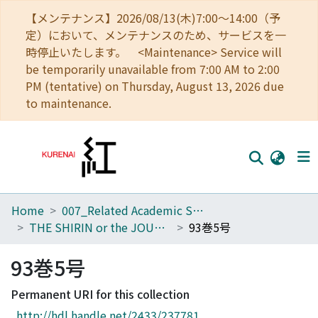
【メンテナンス】2026/08/13(木)7:00～14:00（予
定）において、メンテナンスのため、サービスを一
時停止いたします。 <Maintenance> Service will
be temporarily unavailable from 7:00 AM to 2:00
PM (tentative) on Thursday, August 13, 2026 due
to maintenance.
Home
007_Related Academic Societies
Home
THE SHIRIN or the JOURNAL OF HISTORY
93巻5号
Communities
93巻5号
Browse
Permanent URI for this collection
Download Ranking
http://hdl.handle.net/2433/237781