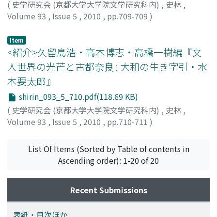
(
史学研究会 (京都大学大学院文学研究科内)
,
史林
,
Volume 93
,
Issue 5
,
2010
,
pp.709-709
)
告井, 幸男
Item
<紹介>久留島浩・高木博志・高橋一樹編『文
人世界の光芒と古都奈良 : 大和の生き字引・水
木要太郎』
shirin_093_5_710.pdf(118.69 KB)
(
史学研究会 (京都大学大学院文学研究科内)
,
史林
,
Volume 93
,
Issue 5
,
2010
,
pp.710-711
)
上杉, 和央
List Of Items (Sorted by Table of contents in
Ascending order): 1-20 of 20
Recent Submissions
表紙・目次ほか