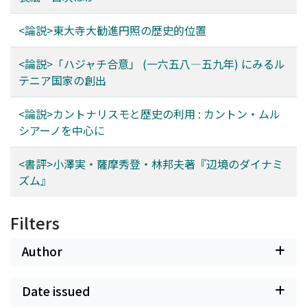
<論説>東大寺大勧進円照の歴史的位置
<論説>「ハジャチ合意」 (一六五八―五九年) にみるル
テニア国家の創出
<論説>カントナリスモと歴史の利用 : カントン・ムル
シアーノを中心に
<書評>小澤実・薩摩秀登・林邦夫著『辺境のダイナミ
ズム』
Filters
Author
Date issued