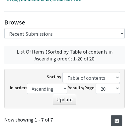
Access Statistics
Library Network
Browse
List Of Items (Sorted by Table of contents in
Ascending order): 1-20 of 20
Sort by:
In order:
Results/Page:
Update
Recent Submissions
Now showing
1 - 7 of 7