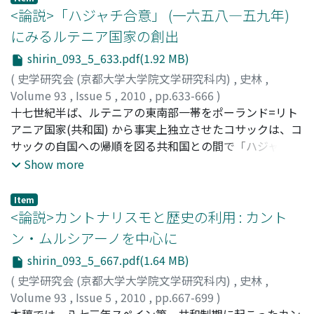
等を恒常的に修造用途に充当する体制を作ったほか、さら
<論説>「ハジャチ合意」 (一六五八―五九年)
にそれを寺家用途・寺僧得分にも振り分ける流れを基礎付
にみるルテニア国家の創出
けた。しかし、円照のこうした人法に対する視線は別当定
shirin_093_5_633.pdf(1.92 MB)
親との有縁関係に規定される側面を有していた。つまり、
円照の画期性は定親との有縁関係という特有の条件から現
(
史学研究会 (京都大学大学院文学研究科内)
,
史林
,
れたといえるのである。造営料国の富が寺内に還元されて
Volume 93
,
Issue 5
,
2010
,
pp.633-666
)
いく動きは十三世紀後半には定着した。だが、それにより
福嶋, 千穂
十七世紀半ば、ルテニアの東南部一帯をポーランド=リト
;
FUKUSHIMA, Chiho
;
フクシマ, チホ
かえって寺内には深刻な対立が醸成されていった。「関東
アニア国家(共和国) から事実上独立させたコサックは、コ
止住名誉僧」の大勧進はそのような問題の反動から要請さ
サックの自国への帰順を図る共和国との間で「ハジャチ合
れた存在なのである。
意」(一六五八年) を成立させ、共和国議会での批准(翌年)
Show more
に至らせた。ハジャチ合意では、コサック上層部が共和国
貴族身分に統合され、その統治領域は「ルテニア公国」と
Item
して共和国構成国となる。本稿では、共和国の他の合同や
<論説>カントナリスモと歴史の利用 : カント
コサックとモスクワ大公国との協定と対照させることで、
ン・ムルシアーノを中心に
ハジャチ合意の特徴を明確にした。ハジャチ合意では、ポ
shirin_093_5_667.pdf(1.64 MB)
ーランド=リトアニア間の「ルブリン合同」(一五六九年)
と比較して宗派問題が大きな比重を占め、コサックのモス
(
史学研究会 (京都大学大学院文学研究科内)
,
史林
,
クワ臣従表明「ペレヤスラフ協定」(一六五四年) との対比
Volume 93
,
Issue 5
,
2010
,
pp.667-699
)
においても、コサック自治やルテニア地域の位置づけが聖
菊池, 信彦
本稿では一八七三年スペイン第一共和制期に起こったカン
;
KIKUCHI, Nobuhiko
;
キクチ, ノブヒコ