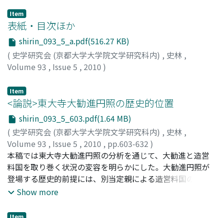
Item
表紙・目次ほか
shirin_093_5_a.pdf(516.27 KB)
(
史学研究会 (京都大学大学院文学研究科内)
,
史林
,
Volume 93
,
Issue 5
,
2010
)
Item
<論説>東大寺大勧進円照の歴史的位置
shirin_093_5_603.pdf(1.64 MB)
(
史学研究会 (京都大学大学院文学研究科内)
,
史林
,
Volume 93
,
Issue 5
,
2010
,
pp.603-632
)
小原, 嘉記
本稿では東大寺大勧進円照の分析を通じて、大勧進と造営
;
KOHARA, Yoshiki
;
コハラ, ヨシキ
料国を取り巻く状況の変容を明らかにした。大勧進円照が
登場する歴史的前提には、別当定親による造営料国の知行
という事態があった。これにより寺僧等は造営料国の富に
Show more
注目し始めていく。そうした中で大勧進に就任した円照
は、<造営料国の収益＝造営料>という原則を転換し、正税
Item