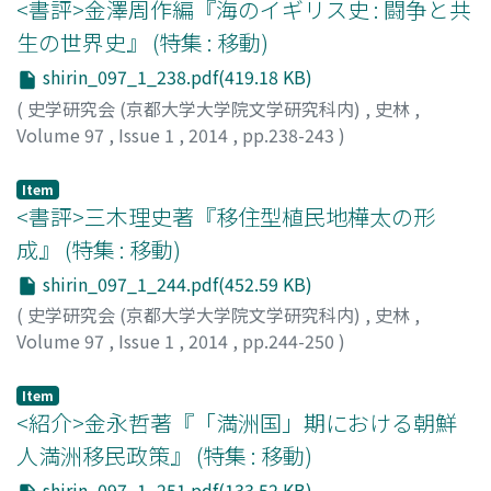
に合理的でない場合もある。また、単に廃棄物を減容して
<書評>金澤周作編『海のイギリス史 : 闘争と共
埋め立てるのでなく、焼却時に発生する熱を効率よく利用
生の世界史』 (特集 : 移動)
するためには、単独市町村以上の人ロを対象とすることが
shirin_097_1_238.pdf(419.18 KB)
必要であり、再生原料として生産活動に用いるためには、
(
史学研究会 (京都大学大学院文学研究科内)
,
史林
,
収集した「物」の越境は不可避である。このように近年増
Volume 97
,
Issue 1
,
2014
,
pp.238-243
)
加している「ごみの移動」の問題点と今後のあり方につい
菊池, 雄太
;
KIKUCHI, Yuta
;
キクチ, ユウタ
て考察した。
Item
<書評>三木理史著『移住型植民地樺太の形
成』 (特集 : 移動)
shirin_097_1_244.pdf(452.59 KB)
(
史学研究会 (京都大学大学院文学研究科内)
,
史林
,
Volume 97
,
Issue 1
,
2014
,
pp.244-250
)
天野, 尚樹
;
AMANO, Naoki
;
アマノ, ナオキ
Item
<紹介>金永哲著『「満洲国」期における朝鮮
人満洲移民政策』 (特集 : 移動)
shirin_097_1_251.pdf(133.52 KB)