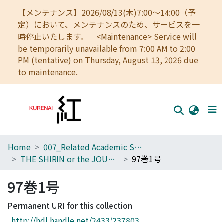
【メンテナンス】2026/08/13(木)7:00～14:00（予
定）において、メンテナンスのため、サービスを一
時停止いたします。 <Maintenance> Service will
be temporarily unavailable from 7:00 AM to 2:00
PM (tentative) on Thursday, August 13, 2026 due
to maintenance.
Home
007_Related Academic Societies
Home
THE SHIRIN or the JOURNAL OF HISTORY
97巻1号
Communities
97巻1号
Browse
Permanent URI for this collection
Download Ranking
http://hdl.handle.net/2433/237803