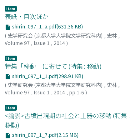
Item
表紙・目次ほか
shirin_097_1_a.pdf(631.36 KB)
(
史学研究会 (京都大学大学院文学研究科内)
,
史林
,
Volume 97
,
Issue 1
,
2014
)
Item
特集「移動」に寄せて (特集 : 移動)
shirin_097_1_1.pdf(298.91 KB)
(
史学研究会 (京都大学大学院文学研究科内)
,
史林
,
Volume 97
,
Issue 1
,
2014
,
pp.1-6
)
井谷, 鋼造
;
ITANI, Kozo
;
イタニ, コウゾウ
Item
<論説>古墳出現期の社会と土器の移動 (特集 :
移動)
shirin_097_1_7.pdf(2.15 MB)