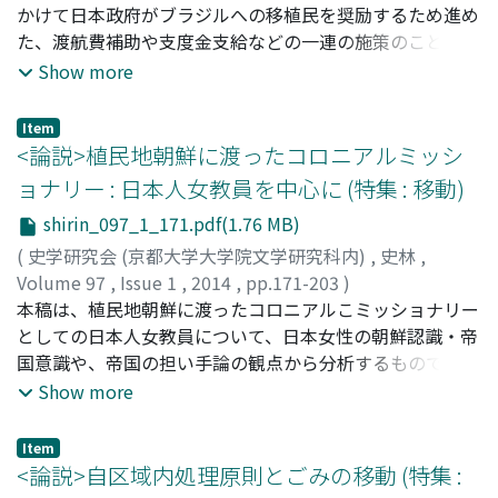
ちで、フランス系知識人にマジョリティとの対話の重要性
かけて日本政府がブラジルへの移植民を奨励するため進め
を認識させ、後年の多文化主義の背景をなすことになっ
た、渡航費補助や支度金支給などの一連の施策のことであ
た。
る。一九二八年から一九三四年までの七年間はブラジル移
Show more
民の最盛期で、この間に九万人余りの日本人がブラジルへ
渡ったといわれている。では、いつ・どこから・何人の人
Item
びとが日本からブラジルに渡っていったのか。本稿の課題
<論説>植民地朝鮮に渡ったコロニアルミッシ
はこうした移民の「源流」を特定することである。まずは
ョナリー : 日本人女教員を中心に (特集 : 移動)
『伯刺西爾行移民名簿』の悉皆調査によって得られたデー
shirin_097_1_171.pdf(1.76 MB)
タをもとに、政府からの渡航費補助を受けた家族移民の輩
出地を解析し、その全国的な分布を図解する。ついで移民
(
史学研究会 (京都大学大学院文学研究科内)
,
史林
,
卓越地域の事例として能本県と北海道をとりあげ、熊本県
Volume 97
,
Issue 1
,
2014
,
pp.171-203
)
では高い小作料に苦しんだ八代郡の干拓地帯から、北海道
朴, 宣美
本稿は、植民地朝鮮に渡ったコロニアルこミッショナリー
;
PARK, Sunmi
では冷害による凶作被害をうけた道東や道中の町村から多
としての日本人女教員について、日本女性の朝鮮認識・帝
くのブラジル移民が出たことを明らかにする。
国意識や、帝国の担い手論の観点から分析するものであ
る。第一章では、一九〇〇年代初期から日韓併合直後まで
Show more
の時期に、どのような日本女性たちが朝鮮に渡り、何を見
て、どのように認識したかを分析する。第二章では、日本
Item
人女教員が朝鮮にどれほどいたかを、日韓併合以前と以後
<論説>自区域内処理原則とごみの移動 (特集 :
にわけて明らかにする。第三章では、日本の朝鮮支配によ