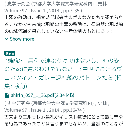
(
史学研究会 (京都大学大学院文学研究科内)
,
史林
,
Volume 97
,
Issue 1
,
2014
,
pp.7-35
)
次山, 淳
土器の移動は、縄文時代以来さまざまなかたちで認められ
;
TSUGIYAMA, Jun
;
ツギヤマ, ジュン
る。なかでも古墳出現期の土器の移動は、須恵器出現以前
の広域流通を果たしていない生産体制のもとにあって、日
本列島の各地の土器がそれぞれの様式圏を越えて広域かつ
Show more
長距離に移動する点に特徴がある。さらに移動先の土器様
式に大きな変化をもたらす場合も少なくない。こうした土
Item
器の移動は、人の動きや物資流通、あるいは情報の流れを
<論説>「無料で運ぶわけではないし、神の愛
反映し、古墳の出現や成立過程、また広域流通機構のあり
のために運ぶわけでもない」 : 中世におけるヴ
かたを考察するうえでの材料となってきた。本稿では、土
ェネツィア・ガレー巡礼船のパトロンたち (特
器の移動から読み取られてきた古墳出現期の社会のありか
集 : 移動)
たについて、土器の生産体制、畿内を中心とする入りと出
の双方向の土器の移動、流通機構と集落のネットワークの
shirin_097_1_36.pdf(2.34 MB)
観点から研究の現状について整理した。
(
史学研究会 (京都大学大学院文学研究科内)
,
史林
,
Volume 97
,
Issue 1
,
2014
,
pp.36-74
)
櫻井, 康人
古来よりエルサレム巡礼がキリスト教徒にとって最も聖な
;
SAKURAI, Yasuto
;
サクライ, ヤスト
る行為であったことは言うまでもないが、当然のことなが