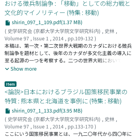
おける徴兵制論争 : 「移動」としての総力戦と
た。一方、『海国四説』は、この「間(ま)」が消滅したと
文化的マイノリティー (特集 : 移動)
きに生ずる、紳士層・天子相互にとっての死活問題を、紳
士層の側から論じていた。梁延楠の視点は、アヘン戦争と
shirin_097_1_109.pdf(1.37 MB)
それに続くアロー戦争が、澳門(マカオ)から省城広州(入
(
史学研究会 (京都大学大学院文学研究科内)
,
史林
,
城) 、省城広州から北京城(駐京) 、天子の身体(覲見) へと
Volume 97
,
Issue 1
,
2014
,
pp.109-132
)
迫っていく外国人の空間的移動と、それにともなう天子の
津田, 博司
本稿は、第一次・第二次世界大戦期のカナダにおける徴兵
;
TSUDA, Hiroshi
;
ツダ, ヒロシ
アイデンティティの危機、すなわち「互市」による「朝
制論争を題材として、後年のカナダが多文化主義の導入に
貢」の侵犯という、同質かつ連続したプロセスにほかなら
至る起源の一つを考察する。二つの世界大戦において数多
なかったことを示唆している。
くの人員を動員したカナダでは、「帝国の総力戦」を遂行
Show more
するための方策をめぐって、イギリス帝国との連帯感をア
イデンティティの核とするイギリス系と、帝国ではなくカ
Item
ナダそのものに対する帰属意識を重視するフランス系との
<論説>日本におけるブラジル国策移民事業の
間で、深刻な軋礫が生じた。徴兵制の導入が焦点となった
特質 : 熊本県と北海道を事例に (特集 : 移動)
一九一七年一二月総選挙と一九四二年徴兵制国民投票で
shirin_097_1_133.pdf(3.95 MB)
は、マイノリティであるフランス系の声が数の圧力の前に
敗北し、徴兵制反対派が圧倒的多数を占めるケベックとそ
(
史学研究会 (京都大学大学院文学研究科内)
,
史林
,
の他の地域との社会的分断が、決定的となった。こうした
Volume 97
,
Issue 1
,
2014
,
pp.133-170
)
文化的マイノリティに対する抑圧の経験は、逆説的なかた
坂口, 満宏
ここにいう国策移民事業とは、一九二〇年代から四〇年に
;
SAKAGUCHI, Mitsuhiro
;
サカグチ, ミツヒロ