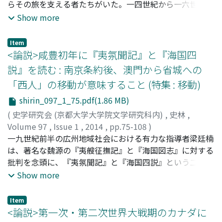
らその旅を支える者たちがいた。一四世紀から一六世紀前
半の「聖地巡礼の黄金期」においては、ヴェネツィアのガ
Show more
レー巡礼船のパトロン(船主) たちがその主役であり、彼ら
に着目することは聖地巡礼という「聖なる移動」をまた異
Item
なる角度から照射することができる、ということを意味す
<論説>咸豊初年に『夷氛聞記』と『海国四
る。しかし、膨大な聖地巡礼史の分野において、パトロン
説』を読む : 南京条約後、澳門から省城への
に着目した研究はこれまでにほとんどない。その中で、ヴ
「西人」の移動が意味すること (特集 : 移動)
ェネツィア側の史料を網羅的に分析したM・ニューエット
の成果は特筆すべきものがあるが、聖地巡礼記という史料
shirin_097_1_75.pdf(1.86 MB)
群の分析が不十分であるという問題が残されたままであ
(
史学研究会 (京都大学大学院文学研究科内)
,
史林
,
る。 そこで本稿では、ニューエットが明らかにしてくれ
Volume 97
,
Issue 1
,
2014
,
pp.75-108
)
たヴェネツィアのガレー巡礼船システムに関する成果と、
村尾, 進
一九世紀前半の広州地域社会における有力な指導者梁廷楠
;
MURAO, Susumu
;
ムラオ, ススム
聖地巡礼記を網羅的に分析した結果との突き合わせ作業を
は、著名な魏源の『夷艘征撫記』と『海国図志』に対する
時系列的に行うことで、ガレー巡礼船網度の変遷およびパ
批判を念頭に、『夷氛聞記』と『海国四説』という二つの
トロンという巡礼者を運搬した者たちの全体像の把握によ
著作を、広州入城闘争「勝利」後の成豊初年に刊行した。
Show more
り近づくことを目的とする。
『夷氛聞記』は、アヘン戦争の本質が清朝政府によって省
城広州と澳門(マカオ)の間に間にしつらえられた「間
Item
(ま)」の消滅、すなわち澳門(マカオ)から省城広州への外
<論説>第一次・第二次世界大戦期のカナダに
国人の空間的移動の問題にほかならないことを主張してい