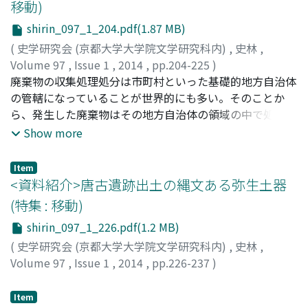
移動)
って遅れた朝鮮・野蛮な朝鮮人を誰が教え導くかという帝
shirin_097_1_204.pdf(1.87 MB)
国の困難な課題が台頭する中、日本人女教員はどのような
存在として考えられ朝鮮に送られたか、そして彼女らの意
(
史学研究会 (京都大学大学院文学研究科内)
,
史林
,
識と役割はどうだったかを分析する。
Volume 97
,
Issue 1
,
2014
,
pp.204-225
)
渡辺, 浩平
廃棄物の収集処理処分は市町村といった基礎的地方自治体
;
WATANABE, Kohei
;
ワタナベ, コウヘイ
の管轄になっていることが世界的にも多い。そのことか
ら、発生した廃棄物はその地方自治体の領域の中で処理処
分を行うのが慣例となってきた。一九七〇年代の「東京ご
Show more
み戦争」においては焼却施設建設反対運動に対応するテー
ゼとして「自区域内処理原則」が打ち出された。廃棄物関
Item
連法規にはそのような原則の提示はないが、現在ではこれ
<資料紹介>唐古遺跡出土の縄文ある弥生土器
がある種常識として定着している。自分の市区で発生した
(特集 : 移動)
廃棄物は自区域内で処理すべきであり、施設の立地を受け
shirin_097_1_226.pdf(1.2 MB)
入れるべきというものである。また施設のありかたについ
ての判断決定も当該自治体の議会等において行われるもの
(
史学研究会 (京都大学大学院文学研究科内)
,
史林
,
であり、地方自治、ガバナンスの観点からも自区域内処理
Volume 97
,
Issue 1
,
2014
,
pp.226-237
)
には意義がある。一方で、人口密度の高い地域では商業や
伊藤, 淳史
;
ITO, Atsushi
;
イトウ, アツシ
住宅用地が域内のほとんどを占め、施設用地確保が経済的
Item