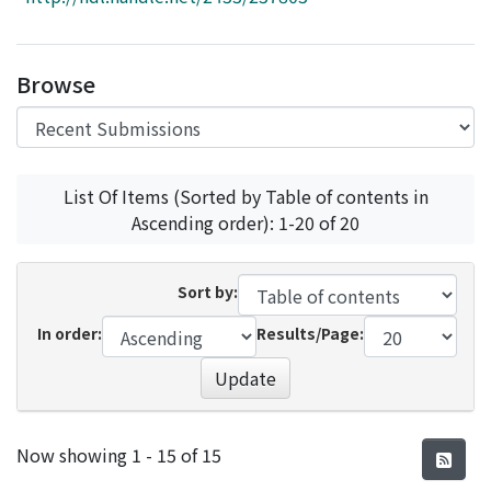
Access Statistics
Library Network
Browse
List Of Items (Sorted by Table of contents in
Ascending order): 1-20 of 20
Sort by:
In order:
Results/Page:
Update
Recent Submissions
Now showing
1 - 15 of 15