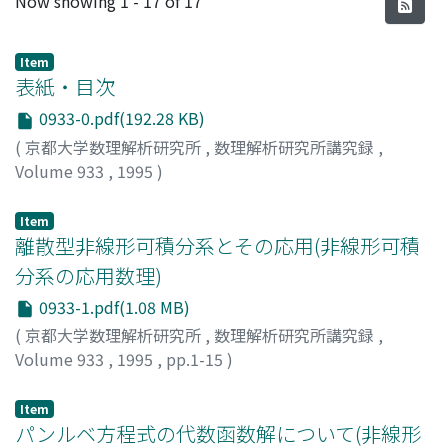
Now showing
1 - 17 of 17
Item
表紙・目次
0933-0.pdf(192.28 KB)
(
京都大学数理解析研究所
,
数理解析研究所講究録
,
Volume 933
,
1995
)
Item
離散型非線形可積分系とその応用(非線形可積
分系の応用数理)
0933-1.pdf(1.08 MB)
(
京都大学数理解析研究所
,
数理解析研究所講究録
,
Volume 933
,
1995
,
pp.1-15
)
梶原, 健司
;
Kajiwara, Kenji
;
カジワラ, ケンジ
Item
パンルベ方程式の代数函数解について(非線形