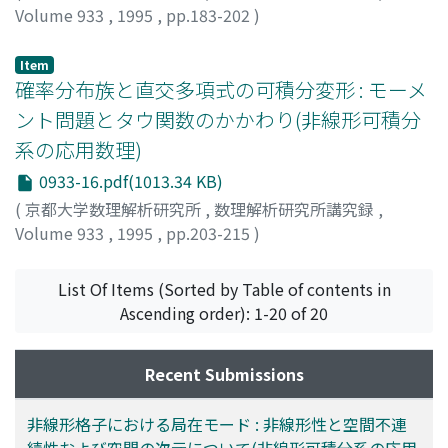
Volume 933
,
1995
,
pp.183-202
)
KODAMA, YUJI
;
YE, JIAN
Item
確率分布族と直交多項式の可積分変形 : モーメ
ント問題とタウ関数のかかわり(非線形可積分
系の応用数理)
0933-16.pdf(1013.34 KB)
(
京都大学数理解析研究所
,
数理解析研究所講究録
,
Volume 933
,
1995
,
pp.203-215
)
中村, 佳正
;
Nakamura, Yoshimasa
;
ナカムラ, ヨシマサ
List Of Items (Sorted by Table of contents in
Ascending order): 1-20 of 20
Recent Submissions
非線形格子における局在モード : 非線形性と空間不連