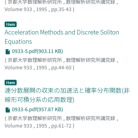
(
京都大学数理解析研究所
,
数理解析研究所講究録
,
Volume 933
,
1995
,
pp.35-43
)
TORII, Makoto
Item
Acceleration Methods and Discrete Soliton
Equations
0933-5.pdf(903.11 KB)
(
京都大学数理解析研究所
,
数理解析研究所講究録
,
Volume 933
,
1995
,
pp.44-60
)
NAGAI, Atsushi
;
SATSUMA, Junkichi
;
永井, 敦
;
薩摩, 順吉
;
ナガイ, アツシ
;
サツマ, ジュンキチ
Item
連分数展開の収束の加速法と確率分布関数(非
線形可積分系の応用数理)
0933-6.pdf(957.87 KB)
(
京都大学数理解析研究所
,
数理解析研究所講究録
,
Volume 933
,
1995
,
pp.61-72
)
中山, 功
;
Nakayama, Isao
;
ナカヤマ, イサオ