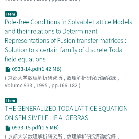
石森, 勇次
;
Ishimori, Yuji
;
イシモリ, ユウジ
Item
Pole-free Conditions in Solvable Lattice Models
and their relations to Determinant
Representations of Fusion transfer matrices :
Solution to a certain family of discrete Toda
field equations
0933-14.pdf(1.42 MB)
(
京都大学数理解析研究所
,
数理解析研究所講究録
,
Volume 933
,
1995
,
pp.166-182
)
Suzuki, Junji
Item
THE GENERALIZED TODA LATTICE EQUATION
ON SEMISIMPLE LIE ALGEBRAS
0933-15.pdf(1.5 MB)
(
京都大学数理解析研究所
,
数理解析研究所講究録
,