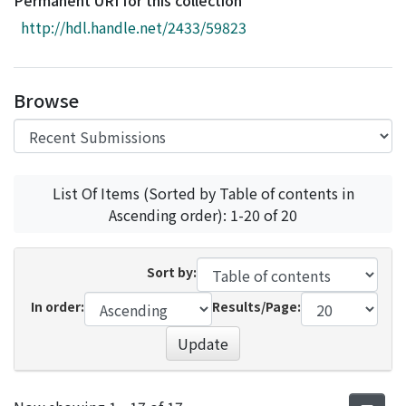
Permanent URI for this collection
Access Statistics
http://hdl.handle.net/2433/59823
Library Network
Browse
List Of Items (Sorted by Table of contents in
Ascending order): 1-20 of 20
Sort by:
In order:
Results/Page:
Update
Recent Submissions