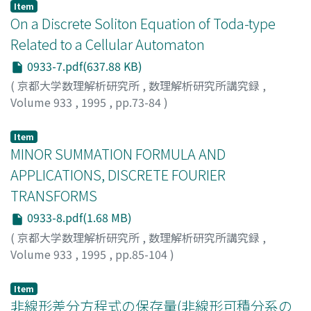
Item
On a Discrete Soliton Equation of Toda-type
Related to a Cellular Automaton
0933-7.pdf(637.88 KB)
(
京都大学数理解析研究所
,
数理解析研究所講究録
,
Volume 933
,
1995
,
pp.73-84
)
TAKAHASHI, Daisuke
;
MATSUKIDAIRA, Junta
Item
MINOR SUMMATION FORMULA AND
APPLICATIONS, DISCRETE FOURIER
TRANSFORMS
0933-8.pdf(1.68 MB)
(
京都大学数理解析研究所
,
数理解析研究所講究録
,
Volume 933
,
1995
,
pp.85-104
)
ISHIKAWA, MASAO
;
WAKAYAMA, MASATO
;
石川, 雅雄
;
若
山, 正人
;
イシカワ, マサオ
;
ワカヤマ, マサト
Item
非線形差分方程式の保存量(非線形可積分系の