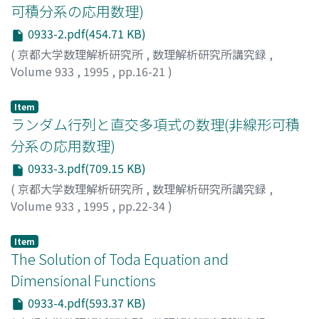
可積分系の応用数理)
0933-2.pdf(454.71 KB)
(
京都大学数理解析研究所
,
数理解析研究所講究録
,
Volume 933
,
1995
,
pp.16-21
)
渡辺, 文彦
;
Watanabe, Humihiko
;
ワタナベ, フミヒコ
Item
ランダム行列と直交多項式の数理(非線形可積
分系の応用数理)
0933-3.pdf(709.15 KB)
(
京都大学数理解析研究所
,
数理解析研究所講究録
,
Volume 933
,
1995
,
pp.22-34
)
永尾, 太郎
;
Nagao, Taro
;
ナガオ, タロウ
Item
The Solution of Toda Equation and
Dimensional Functions
0933-4.pdf(593.37 KB)