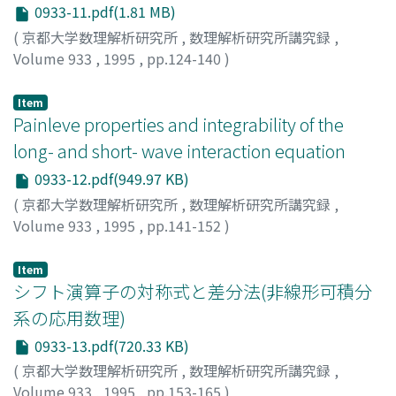
0933-11.pdf(1.81 MB)
(
京都大学数理解析研究所
,
数理解析研究所講究録
,
Volume 933
,
1995
,
pp.124-140
)
Peyrard, M.
;
Braun, O.M.
Item
Painleve properties and integrability of the
long- and short- wave interaction equation
0933-12.pdf(949.97 KB)
(
京都大学数理解析研究所
,
数理解析研究所講究録
,
Volume 933
,
1995
,
pp.141-152
)
Yoshinaga, Takao
;
吉永, 隆夫
;
ヨシナガ, タカオ
Item
シフト演算子の対称式と差分法(非線形可積分
系の応用数理)
0933-13.pdf(720.33 KB)
(
京都大学数理解析研究所
,
数理解析研究所講究録
,
Volume 933
,
1995
,
pp.153-165
)