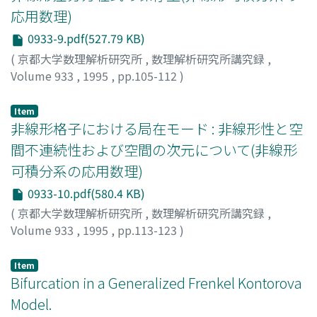
応用数理)
0933-9.pdf(527.79 KB)
(
京都大学数理解析研究所
,
数理解析研究所講究録
,
Volume 933
,
1995
,
pp.105-112
)
辻本, 諭
;
広田, 良吾
;
Tsujimoto, S.
;
Hirota, R.
;
60287977
Item
非線形格子における局在モード : 非線形性と空
間不連続性および空間の次元について(非線形
可積分系の応用数理)
0933-10.pdf(580.4 KB)
(
京都大学数理解析研究所
,
数理解析研究所講究録
,
Volume 933
,
1995
,
pp.113-123
)
武野, 正三
;
Takeno, Shozo
;
タケノ, ショウゾウ
Item
Bifurcation in a Generalized Frenkel Kontorova
Model.