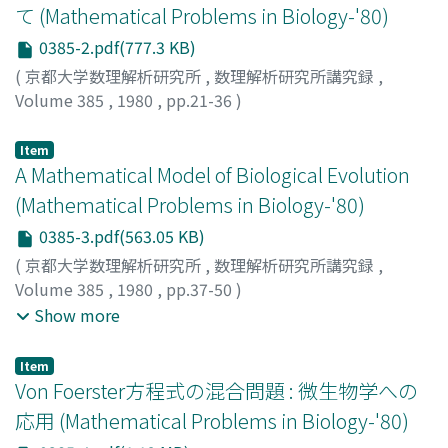
て (Mathematical Problems in Biology-'80)
0385-2.pdf(777.3 KB)
(
京都大学数理解析研究所
,
数理解析研究所講究録
,
Volume 385
,
1980
,
pp.21-36
)
細野, 雄三
;
三村, 昌泰
;
HOSONO, YUZO
;
MIMURA,
MASAYASU
;
ホソノ, ユウゾウ
;
ミムラ, マサヤス
Item
A Mathematical Model of Biological Evolution
(Mathematical Problems in Biology-'80)
0385-3.pdf(563.05 KB)
(
京都大学数理解析研究所
,
数理解析研究所講究録
,
Volume 385
,
1980
,
pp.37-50
)
石井, 一成
;
松田, 博嗣
;
荻田, 直史
;
ISHII, KAZUSHIGE
;
Show more
MATSUDA, HIROTSUGU
;
OGITA, NAOFUMI
;
イシイ, カズ
シゲ
;
マツダ, ヒロツグ
;
オギタ, ナオフミ
Item
Von Foerster方程式の混合問題 : 微生物学への
応用 (Mathematical Problems in Biology-'80)