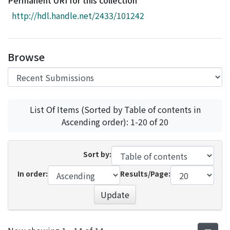
Permanent URI for this collection
Access Statistics
http://hdl.handle.net/2433/101242
Library Network
Browse
List Of Items (Sorted by Table of contents in
Ascending order): 1-20 of 20
Sort by:
In order:
Results/Page:
Update
Recent Submissions