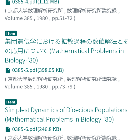
0385-4.pdf(1.12 MB)
(
京都大学数理解析研究所
,
数理解析研究所講究録
,
Volume 385
,
1980
,
pp.51-72
)
山田, 明雄
;
船越, 浩海
;
YAMADA, AKIO
;
FUNAKOSHI,
HIROMI
;
ヤマダ, アキオ
;
フナコシ, ヒロミ
Item
集団遺伝学における拡散過程の数値解法とそ
の応用について (Mathematical Problems in
Biology-'80)
0385-5.pdf(398.05 KB)
(
京都大学数理解析研究所
,
数理解析研究所講究録
,
Volume 385
,
1980
,
pp.73-79
)
高畑, 尚之
;
丸山, 毅夫
;
TAKAHATA, NAOYUKI
;
MARUYAMA,
TAKEO
;
タカハタ, ナオユキ
;
マルヤマ, タケオ
Item
Simplest Dynamics of Dioecious Populations
(Mathematical Problems in Biology-'80)
0385-6.pdf(246.8 KB)
(
京都大学数理解析研究所
,
数理解析研究所講究録
,