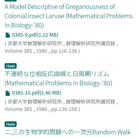
A Model Descriptive of Gregariousness of
Colonial Insect Larvae (Mathematical Problems
in Biology-'80)
0385-9.pdf(1.12 MB)
(
京都大学数理解析研究所
,
数理解析研究所講究録
,
Volume 385
,
1980
,
pp.116-138
)
TSUBAKI, YOSHITAKA
;
YAMAMURA, NORIO
;
椿, 宜高
;
山
村, 則男
;
ツバキ, ヨシタカ
;
ヤマムラ, ノリオ
Item
不連続な位相反応曲線と日周期リズム
(Mathematical Problems in Biology-'80)
0385-10.pdf(1.46 MB)
(
京都大学数理解析研究所
,
数理解析研究所講究録
,
Volume 385
,
1980
,
pp.139-158
)
川人, 光男
;
KAWAHITO, MITSUO
;
カワヒト, ミツオ
Item
ニ,三の生物学的問題への一次元Random Walk