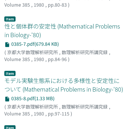
Volume 385
,
1980
,
pp.80-83
)
OTA, KUNIMASA
;
太田, 邦昌
;
オオタ, クニマサ
Item
性と個体群の安定性 (Mathematical Problems
in Biology-'80)
0385-7.pdf(679.84 KB)
(
京都大学数理解析研究所
,
数理解析研究所講究録
,
Volume 385
,
1980
,
pp.84-96
)
新田, 勝己
;
寺本, 英
;
NITTA, KATSUMI
;
TERAMOTO, EI
;
ニ
ッタ, カツミ
;
テラモト, エイ
Item
モデル実験生態系における多様性と安定性に
ついて (Mathematical Problems in Biology-'80)
0385-8.pdf(1.33 MB)
(
京都大学数理解析研究所
,
数理解析研究所講究録
,
Volume 385
,
1980
,
pp.97-115
)
藤井, 宏一
;
FUJII, KOICHI
;
フジイ, コウイチ
Item