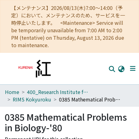
【メンテナンス】2026/08/13(木)7:00～14:00（予
定）において、メンテナンスのため、サービスを一
時停止いたします。 <Maintenance> Service will
be temporarily unavailable from 7:00 AM to 2:00
PM (tentative) on Thursday, August 13, 2026 due
to maintenance.
Home
400_Research Institute for Mathematical Sciences
Home
RIMS Kokyuroku
0385 Mathematical Problems in Biology-'80
Communities
0385 Mathematical Problems
Browse
in Biology-'80
Download Ranking