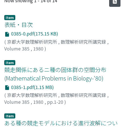
Now showing
1 - 14 of 14
Item
表紙・目次
0385-0.pdf(175.15 KB)
(
京都大学数理解析研究所
,
数理解析研究所講究録
,
Volume 385
,
1980
)
Item
競走関係にあるニ種の固体群の空間分布
(Mathematical Problems in Biology-'80)
0385-1.pdf(1.15 MB)
(
京都大学数理解析研究所
,
数理解析研究所講究録
,
Volume 385
,
1980
,
pp.1-20
)
難波, 利幸
;
NAMBA, TOSHIYUKI
;
ナンバ, トシユキ
Item
ある種の競走モデルにおける進行波解につい