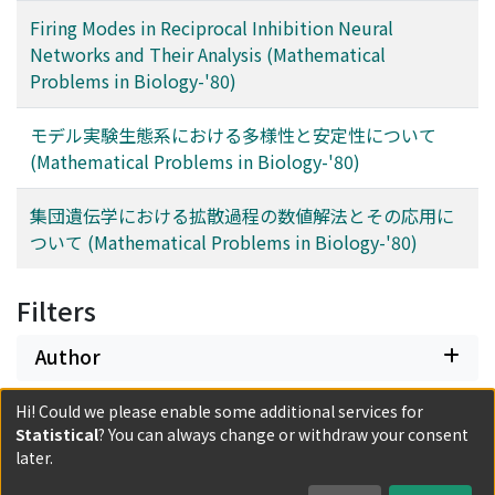
Firing Modes in Reciprocal Inhibition Neural
Networks and Their Analysis (Mathematical
Problems in Biology-'80)
モデル実験生態系における多様性と安定性について
(Mathematical Problems in Biology-'80)
集団遺伝学における拡散過程の数値解法とその応用に
ついて (Mathematical Problems in Biology-'80)
Filters
Author
Hi! Could we please enable some additional services for
Date issued
Statistical
? You can always change or withdraw your consent
later.
Classification