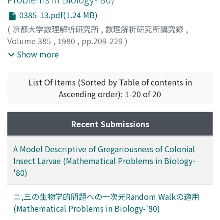
0385-13.pdf(1.24 MB)
(
京都大学数理解析研究所
,
数理解析研究所講究録
,
Volume 385
,
1980
,
pp.209-229
)
NAGASHINO, HIROFUMI
;
TAMURA, HIROSHI
;
USHITA,
Show more
TOMIYUKI
;
長條, 博文
;
田村, 博
;
牛田, 富之
;
ナガシノ, ヒロ
フミ
;
タムラ, ヒロシ
;
ウシタ, トミユキ
List Of Items (Sorted by Table of contents in
Ascending order): 1-20 of 20
Recent Submissions
A Model Descriptive of Gregariousness of Colonial
Insect Larvae (Mathematical Problems in Biology-
'80)
ニ,三の生物学的問題への一次元Random Walkの適用
(Mathematical Problems in Biology-'80)