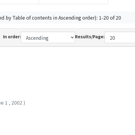
ed by Table of contents in Ascending order): 1-20 of 20
In order:
Results/Page:
ue 1
,
2002
)