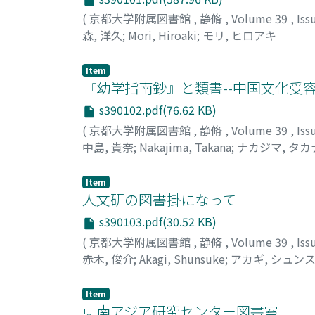
(
京都大学附属図書館
,
静脩
,
Volume 39
,
Iss
森, 洋久
;
Mori, Hiroaki
;
モリ, ヒロアキ
Item
『幼学指南鈔』と類書--中国文化受容
s390102.pdf(76.62 KB)
(
京都大学附属図書館
,
静脩
,
Volume 39
,
Iss
中島, 貴奈
;
Nakajima, Takana
;
ナカジマ, タカ
Item
人文研の図書掛になって
s390103.pdf(30.52 KB)
(
京都大学附属図書館
,
静脩
,
Volume 39
,
Iss
赤木, 俊介
;
Akagi, Shunsuke
;
アカギ, シュン
Item
東南アジア研究センター図書室