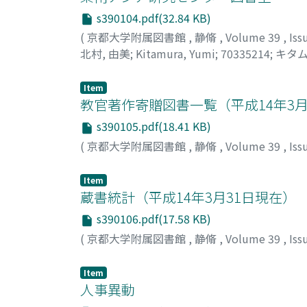
s390104.pdf(32.84 KB)
(
京都大学附属図書館
,
静脩
,
Volume 39
,
Iss
北村, 由美
;
Kitamura, Yumi
;
70335214
;
キタム
Item
教官著作寄贈図書一覧（平成14年3月
s390105.pdf(18.41 KB)
(
京都大学附属図書館
,
静脩
,
Volume 39
,
Iss
Item
蔵書統計（平成14年3月31日現在）
s390106.pdf(17.58 KB)
(
京都大学附属図書館
,
静脩
,
Volume 39
,
Iss
Item
人事異動