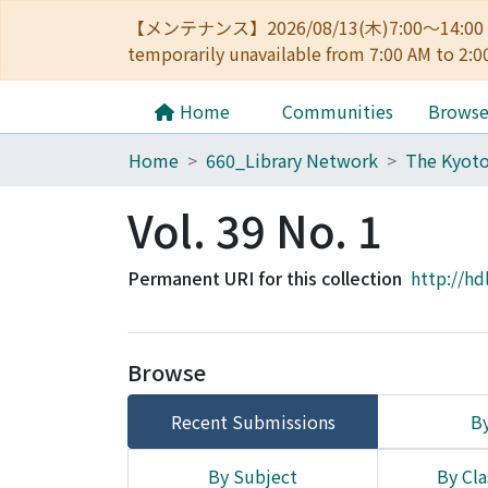
【メンテナンス】2026/08/13(木)7:00～14
temporarily unavailable from 7:00 AM to 2:0
Home
Communities
Brows
Home
660_Library Network
Vol. 39 No. 1
Permanent URI for this collection
http://hd
Browse
Recent Submissions
By
By Subject
By Cla