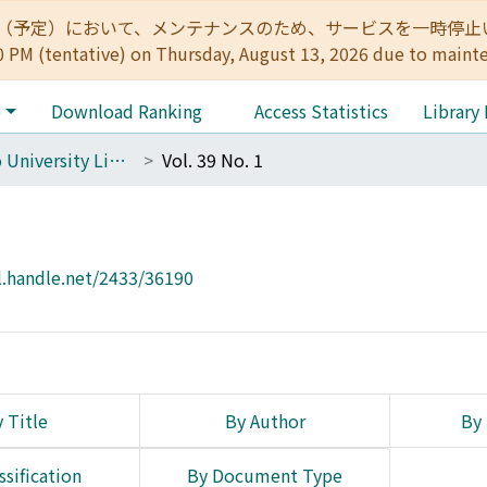
:00（予定）において、メンテナンスのため、サービスを一時停止いたします。 
0 PM (tentative) on Thursday, August 13, 2026 due to maint
e
Download Ranking
Access Statistics
Library
The Kyoto University Library Network Bulletin : Sei-shu
Vol. 39 No. 1
l.handle.net/2433/36190
 Title
By Author
By 
ssification
By Document Type