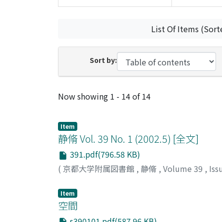
List Of Items (Sort
Sort by:
Recent Submissions
Now showing
1 - 14 of 14
Item
静脩 Vol. 39 No. 1 (2002.5) [全文]
391.pdf(796.58 KB)
(
京都大学附属図書館
,
静脩
,
Volume 39
,
Iss
Item
空間
s390101.pdf(587.96 KB)